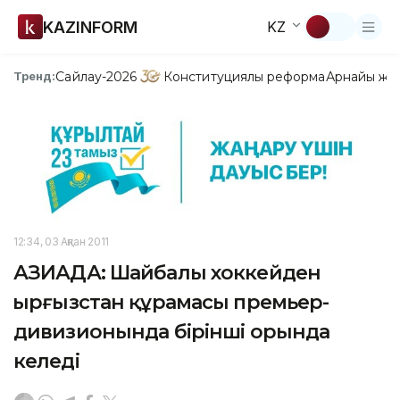
KAZINFORM
KZ
Сайлау-2026
Конституциялық реформа
Арнайы жо
Тренд:
12:34, 03 Ақпан 2011
АЗИАДА: Шайбалы хоккейден
Қырғызстан құрамасы премьер-
дивизионында бірінші орында
келеді