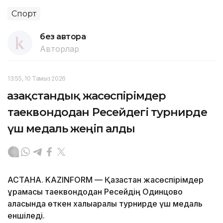
Спорт
без автора
Авторлар
13:55, 10 Тамыз 2026
Қазақстандық жасөспірімдер
таеквондодан Ресейдегі турнирде
үш медаль жеңіп алды
АСТАНА. KAZINFORM — Қазақстан жасөспірімдер
құрамасы таеквондодан Ресейдің Одинцово
қаласында өткен халықаралық турнирде үш медаль
еншіледі.