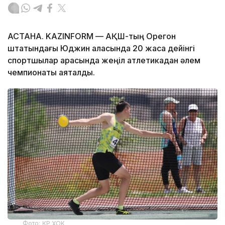
АСТАНА. KAZINFORM — АҚШ-тың Орегон
штатындағы Юджин қаласында 20 жасқа дейінгі
спортшылар арасында жеңіл атлетикадан әлем
чемпионаты аяқталды.
Фото: ҚР ҰОК