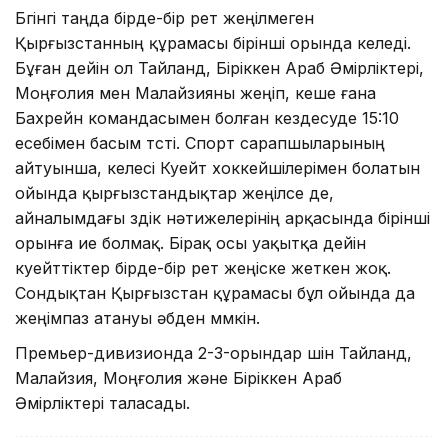
Бүгінгі таңда бірде-бір рет жеңілмеген
Қырғызстанның құрамасы бірінші орында келеді.
Бұған дейін ол Тайланд, Біріккен Араб Әмірліктері,
Моңғолия мен Малайзияны жеңіп, кеше ғана
Бахрейн командасымен болған кездесуде 15:10
есебімен басым түсті. Спорт сарапшыларының
айтуынша, келесі Куейт хоккейшілерімен болатын
ойында қырғызстандықтар жеңілсе де,
айналымдағы үздік нәтижелерінің арқасында бірінші
орынға ие болмақ. Бірақ осы уақытқа дейін
куейттіктер бірде-бір рет жеңіске жеткен жоқ.
Сондықтан Қырғызстан құрамасы бұл ойында да
жеңімпаз атануы әбден мүмкін.
Премьер-дивизионда 2-3-орындар үшін Тайланд,
Малайзия, Моңғолия және Біріккен Араб
Әмірліктері таласады.