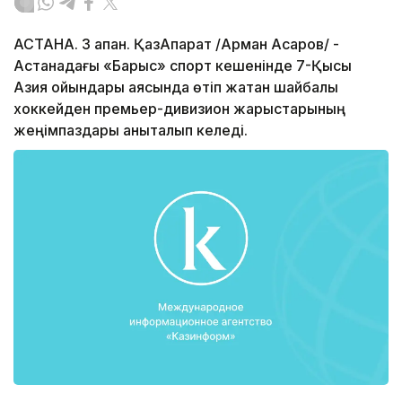
АСТАНА. 3 ақпан. ҚазАқпарат /Арман Асқаров/ -
Астанадағы «Барыс» спорт кешенінде 7-Қысқы
Азия ойындары аясында өтіп жатқан шайбалы
хоккейден премьер-дивизион жарыстарының
жеңімпаздары анықталып келеді.