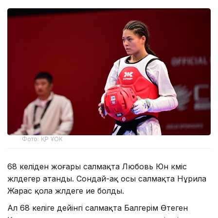
Фото: ҚР ҰОК
68 келіден жоғары салмақта Любовь Юн күміс
жүлдегер атанды. Сондай-ақ осы салмақта Нұрила
Жарас қола жүлдеге ие болды.
Ал 68 келіге дейінгі салмақта Балгерім Өтеген