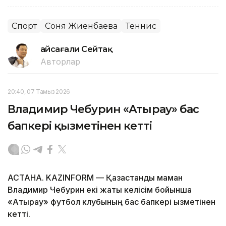
Спорт
Соня Жиенбаева
Теннис
Ғайсағали Сейтақ
Авторлар
20:40, 07 Тамыз 2026
Владимир Чебурин «Атырау» бас
бапкері қызметінен кетті
АСТАНА. KAZINFORM — Қазақстандық маман
Владимир Чебурин екі жақты келісім бойынша
«Атырау» футбол клубының бас бапкері қызметінен
кетті.