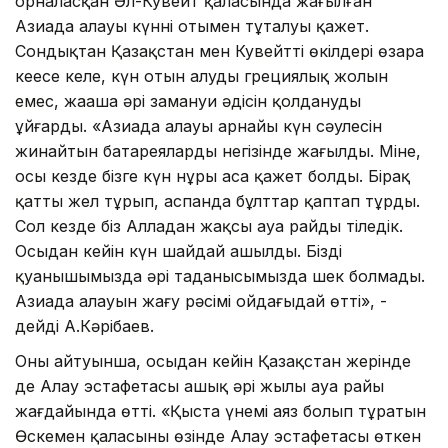
орналасқан Әл-Кувейт қаласында жағылған
Азиада алауы күннің отымен тұталуы қажет.
Сондықтан Қазақстан мен Кувейттің өкілдері өзара
кеңесе келе, күн отын алудың грециялық жолын
емес, жаңаша әрі замануи әдісін қолдануды
ұйғарды. «Азиада алауы арнайы күн сәулесін
жинайтын батареялардың негізінде жағылды. Міне,
осы кезде бізге күн нұры аса қажет болды. Бірақ
қатты жел тұрып, аспанда бұлттар қаптап тұрды.
Сол кезде біз Алладан жақсы ауа райды тіледік.
Осыдан кейін күн шайдай ашылды. Біздің
қуанышымызда әрі таңданысымызда шек болмады.
Азиада алауын жағу рәсімі ойдағыдай өтті», -
дейді А.Кәрібаев.
Оның айтуынша, осыдан кейін Қазақстан жерінде
де Алау эстафетасы ашық әрі жылы ауа райы
жағдайында өтті. «Қыста үнемі аяз болып тұратын
Өскемен қаласының өзінде Алау эстафетасы өткен