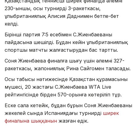
Қазақстандық теннисші ширек финалда әлемнің
230-ыншы, осы турнирдің 3-ракеткасы,
ұлыбританиялық Алисия Даднимен бетпе-бет
келді.
Бірінші партия 7:5 есебімен С.Жиенбаеваның
пайдасына шешілді. Бұдан кейін ұлыбританиялық
спортшы матчты жалғастырудан бас тартты.
Соня Жиенбаева финалға шығу үшін әлемнің 327-
ракеткасы, жапониялық Рина Сайгомен таласады.
Осы табысы нәтижесінде Қазақстан құрамасының
мүшесі, 20 жастағы С.Жиенбаева WTA Live
рейтингісінде бірден 570-орынға көтеріліп тұр.
Еске сала кетейік, бұдан бұрын Соня Жиенбаеваның
жекелей сында Испаниядағы турнирдің
ширек
финалына шыққанын
жазған едік.