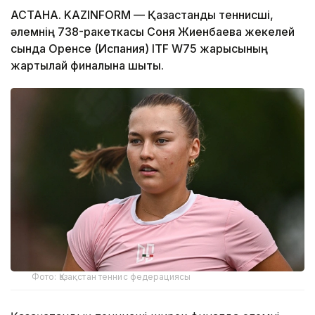
АСТАНА. KAZINFORM — Қазақстандық теннисші,
әлемнің 738-ракеткасы Соня Жиенбаева жекелей
сында Оренсе (Испания) ITF W75 жарысының
жартылай финалына шықты.
Фото: Қазақстан теннис федерациясы