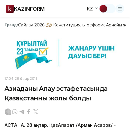
KAZINFORM
KZ
Сайлау-2026
Конституциялық реформа
Арнайы жо
Тренд:
17:04, 28 Қаңтар 2011
Азиаданың Алау эстафетасында
Қазақстанның жолы болды
АСТАНА. 28 қаңтар. ҚазАқпарат /Арман Асқаров/ -