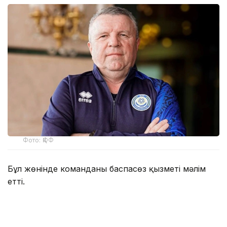
Фото: ҚФФ
Бұл жөнінде команданың баспасөз қызметі мәлім
етті.
Ол 2026 жылдың 6 наурызында команданың тізгінін
ұстап, осы уақыт аралығында бас бапкер ретінде
19 кездесу өткізді.