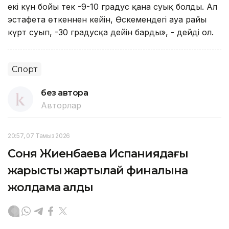
екі күн бойы тек -9-10 градус қана суық болды. Ал
эстафета өткеннен кейін, Өскемендегі ауа райы
күрт суып, -30 градусқа дейін барды», - дейді ол.
Спорт
без автора
Авторлар
20:57, 07 Тамыз 2026
Соня Жиенбаева Испаниядағы
жарыстың жартылай финалына
жолдама алды