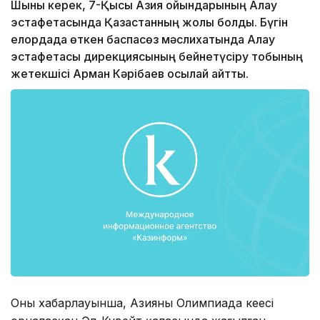
Шыны керек, 7-Қысқы Азия ойындарының Алау
эстафетасында Қазақстанның жолы болды. Бүгін
елордада өткен баспасөз мәслихатында Алау
эстафетасы дирекциясының бейнетүсіру тобының
жетекшісі Арман Кәрібаев осылай айтты.
Оның хабарлауынша, Азияның Олимпиада кеңесі