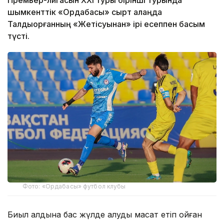
Премьер-лигасын ХХІ туры бірінші турында
шымкенттік «Ордабасы» сырт алаңда
Талдықорғанның «Жетісуынан» ірі есеппен басым
түсті.
Фото: «Ордабасы» футбол клубы
Биыл алдына бас жүлде алуды мақсат етіп қойған