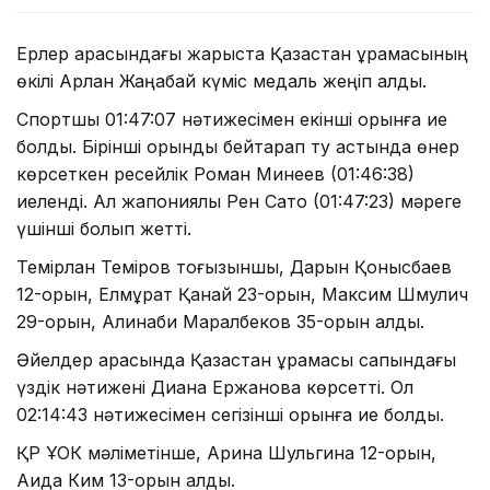
Ерлер арасындағы жарыста Қазақстан құрамасының
өкілі Арлан Жаңабай күміс медаль жеңіп алды.
Спортшы 01:47:07 нәтижесімен екінші орынға ие
болды. Бірінші орынды бейтарап ту астында өнер
көрсеткен ресейлік Роман Минеев (01:46:38)
иеленді. Ал жапониялық Рен Сато (01:47:23) мәреге
үшінші болып жетті.
Темірлан Теміров тоғызыншы, Дарын Қонысбаев
12-орын, Елмұрат Қанай 23-орын, Максим Шмулич
29-орын, Алинаби Маралбеков 35-орын алды.
Әйелдер арасында Қазақстан құрамасы сапындағы
үздік нәтижені Диана Ержанова көрсетті. Ол
02:14:43 нәтижесімен сегізінші орынға ие болды.
ҚР ҰОК мәліметінше, Арина Шульгина 12-орын,
Аида Ким 13-орын алды.