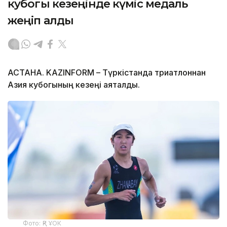
кубогы кезеңінде күміс медаль
жеңіп алды
АСТАНА. KAZINFORM – Түркістанда триатлоннан
Азия кубогының кезеңі аяқталды.
Фото: ҚР ҰОК