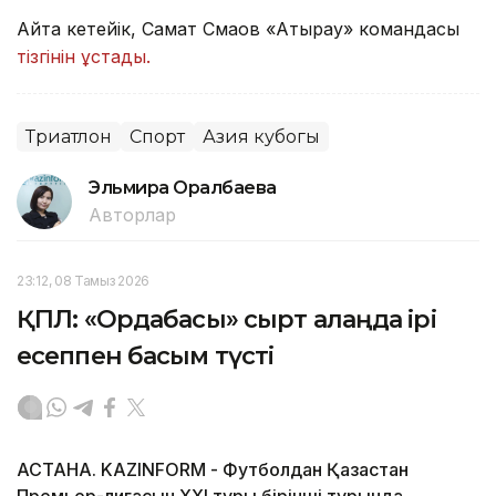
Айта кетейік, Самат Смақов «Атырау» командасы
тізгінін ұстады.
Триатлон
Спорт
Азия кубогы
Эльмира Оралбаева
Авторлар
23:12, 08 Тамыз 2026
ҚПЛ: «Ордабасы» сырт алаңда ірі
есеппен басым түсті
АСТАНА. KAZINFORM - Футболдан Қазақстан