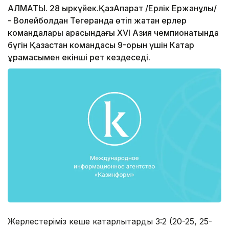
АЛМАТЫ. 28 қыркүйек.ҚазАқпарат /Ерлік Ержанұлы/
- Волейболдан Тегеранда өтіп жатқан ерлер
командалары арасындағы XVI Азия чемпионатында
бүгін Қазақстан командасы 9-орын үшін Катар
құрамасымен екінші рет кездеседі.
Жерлестеріміз кеше катарлықтарды 3:2 (20-25, 25-