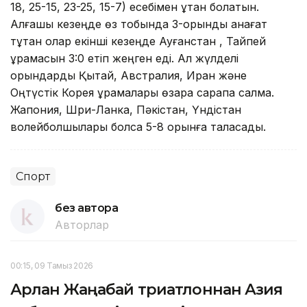
18, 25-15, 23-25, 15-7) есебімен ұтқан болатын.
Алғашқы кезеңде өз тобында 3-орынды қанағат
тұтқан олар екінші кезеңде Ауғанстан , Тайпей
құрамасын 3:0 етіп жеңген еді. Ал жүлделі
орындарды Қытай, Австралия, Иран және
Оңтүстік Корея құрамалары өзара сарапқа салмақ.
Жапония, Шри-Ланка, Пәкістан, Үндістан
волейболшылары болса 5-8 орынға таласады.
Спорт
без автора
Авторлар
00:15, 09 Тамыз 2026
Арлан Жаңабай триатлоннан Азия