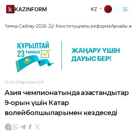
KAZINFORM
KZ
Сайлау-2026
Конституциялық реформа
Арнайы жо
Тренд:
10:33, 28 Қыркүйек 2011
Азия чемпионатында қазақстандықтар
9-орын үшін Катар
волейболшыларымен кездеседі