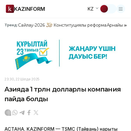
KAZINFORM
KZ
Сайлау-2026
Конституциялық реформа
Арнайы жо
Тренд:
23:30, 22 Шілде 2025
Азияда 1 трлн долларлық компания
пайда болды
АСТАНА. KAZINFORM — TSMC (Тайвань) нарықтық