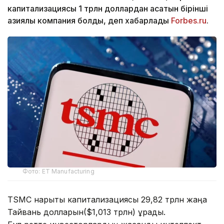
капитализациясы 1 трлн доллардан асатын бірінші
азиялық компания болды, деп хабарлады
Forbes.ru
.
Фото: ET Manufacturing
TSMC нарықтық капитализациясы 29,82 трлн жаңа
Тайвань долларын($1,013 трлн) құрады.