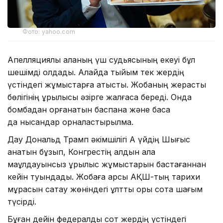
Фото: yahoo.com
Апелляциялық алқаның үш судьясының екеуі бұл
шешімді қолдады. Алайда тыйым тек жердің
үстіндегі жұмыстарға қатысты. Жобаның жерасты
бөлігінің құрылысы әзірге жалғаса береді. Онда
бомбадан қорғанатын баспана және басқа
да нысандар орналастырылмақ.
Дау Дональд Трамп әкімшілігі Ақ үйдің Шығыс
қанатын бұзып, Конгрестің алдын ала
мақұлдауынсыз құрылыс жұмыстарын бастағаннан
кейін туындады. Жобаға қарсы АҚШ-тың тарихи
мұрасын сақтау жөніндегі ұлттық қоры сотқа шағым
түсірді.
Бұған дейін федералдық сот жердің үстіндегі