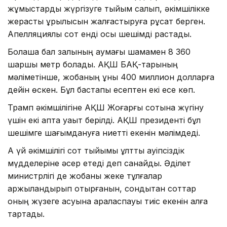
жұмыстарды жүргізуге тыйым салып, әкімшілікке
жерасты құрылысын жалғастыруға рұқсат берген.
Апелляциялық сот енді осы шешімді растады.
Болашақ бал залының аумағы шамамен 8 360
шаршы метр болады. АҚШ БАҚ-тарының
мәліметінше, жобаның құны 400 миллион долларға
дейін өскен. Бұл бастапқы есептен екі есе көп.
Трамп әкімшілігіне АҚШ Жоғарғы сотына жүгіну
үшін екі апта уақыт берілді. АҚШ президенті бұл
шешімге шағымдануға ниетті екенін мәлімдеді.
Ақ үй әкімшілігі сот тыйымы ұлттық қауіпсіздік
мүдделеріне әсер етеді деп санайды. Әділет
министрлігі де жобаны жеке тұлғалар
қаржыландырып отырғанын, сондықтан соттар
оның жүзеге асуына араласпауы тиіс екенін алға
тартады.