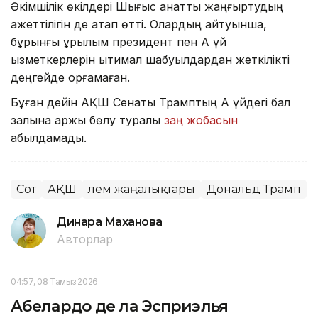
Әкімшілік өкілдері Шығыс қанатты жаңғыртудың
қажеттілігін де атап өтті. Олардың айтуынша,
бұрынғы құрылым президент пен Ақ үй
қызметкерлерін ықтимал шабуылдардан жеткілікті
деңгейде қорғамаған.
Бұған дейін АҚШ Сенаты Трамптың Ақ үйдегі бал
залына қаржы бөлу туралы
заң жобасын
қабылдамады.
Сот
АҚШ
Әлем жаңалықтары
Дональд Трамп
Динара Маханова
Авторлар
04:57, 08 Тамыз 2026
Абелардо де ла Эсприэлья