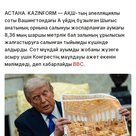
АСТАНА. KAZINFORM — АҚШ-тың апелляциялық
соты Вашингтондағы Ақ үйдің бұзылған Шығыс
қанатының орнына салынуы жоспарланған аумағы
8,36 мың шаршы метрлік бал залының құрылысын
жалғастыруға салынған тыйымды күшінде
қалдырды. Сот мұндай ауқымды жобаны жүзеге
асыру үшін Конгрестің мақұлдауы қажет екенін
мәлімдеді, деп хабарлайды
BBC
.