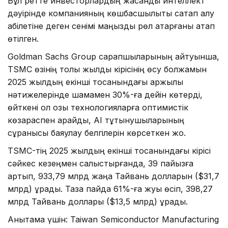
Бұл ретте инвесторлардың жасанды интеллект
дәуірінде компанияның көшбасшылықты сақтап қалу
қабілетіне деген сенімі маңызды рөл атқарғаны атап
өтілген.
Goldman Sachs Group сарапшыларының айтуынша,
TSMC өзінің толық жылдық кірісінің өсу болжамын
2025 жылдың екінші тоқсанындағы қаржылық
нәтижелерінде шамамен 30%-ға дейін көтерді,
өйткені ол озық технологияларға оптимистік
көзқараспен қарайды, AI тұтынушыларының
сұранысы баяулау белгілерін көрсеткен жоқ.
TSMC-тің 2025 жылдың екінші тоқсанындағы кірісі
сәйкес кезеңмен салыстырғанда, 39 пайызға
артып, 933,79 млрд жаңа Тайвань долларын ($31,7
млрд) құрады. Таза пайда 61%-ға жуық өсіп, 398,27
млрд Тайвань доллары ($13,5 млрд) құрады.
Анықтама үшін: Taiwan Semiconductor Manufacturing