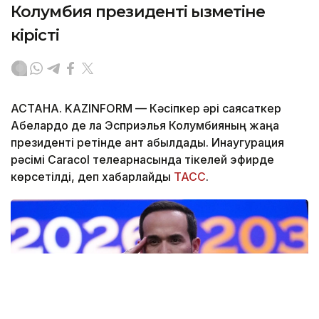
Колумбия президенті қызметіне
кірісті
АСТАНА. KAZINFORM —
Кәсіпкер әрі саясаткер
Абелардо де ла Эсприэлья Колумбияның жаңа
президенті ретінде ант қабылдады. Инаугурация
рәсімі Caracol телеарнасында тікелей эфирде
көрсетілді, деп хабарлайды
ТАСС
.