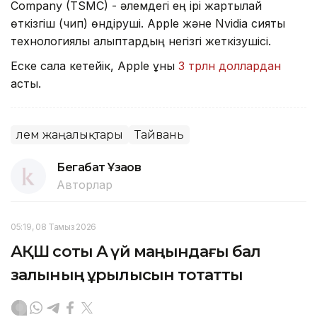
Company (TSMC) - әлемдегі ең ірі жартылай
өткізгіш (чип) өндіруші. Apple және Nvidia сияқты
технологиялық алыптардың негізгі жеткізушісі.
Еске сала кетейік, Apple құны
3 трлн доллардан
асты.
Әлем жаңалықтары
Тайвань
Бегабат Ұзақов
Авторлар
05:19, 08 Тамыз 2026
АҚШ соты Ақ үй маңындағы бал
залының құрылысын тоқтатты