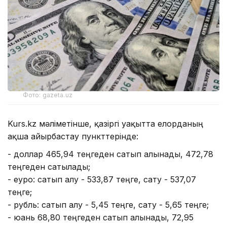
Фото: gazeta.uz
Kurs.kz мәліметінше, қазіргі уақытта елорданың
ақша айырбастау пункттерінде:
- доллар 465,94 теңгеден сатып алынады, 472,78
теңгеден сатылады;
- еуро: сатып алу - 533,87 теңге, сату - 537,07
теңге;
- рубль: сатып алу - 5,45 теңге, сату - 5,65 теңге;
- юань 68,80 теңгеден сатып алынады, 72,95