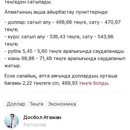
теңгеден сатылады.
Алматының ақша айырбастау пункттерінде:
- доллар: сатып алу - 468,68 теңге, сату - 470,97
теңге;
- еуро: сатып алу - 538,43 теңге, сату - 543,96
теңге;
- рубль 5,45 - 5,60 теңге аралығында саудаланады.
- юань 68,88 - 71,48 теңге аралығында саудаланып
жатыр.
Еске салайық, апта аяғында доллардың орташа
бағамы 2,22 теңгеге өсіп, 469,93
теңге болды
.
Доллар
Теңге
Экономика
Досбол Атажан
Авторлар