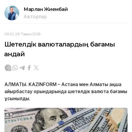
Марлан Жиембай
Авторлар
09:22, 09 Тамыз 2026
Шетелдік валюталардың бағамы
қандай
АЛМАТЫ. KAZINFORM – Астана мен Алматы ақша
айырбастау орындарында шетелдік валюта бағамы
ұсынылды.