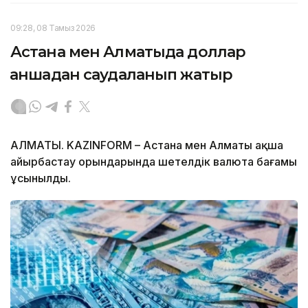
09:28, 08 Тамыз 2026
Астана мен Алматыда доллар
қаншадан саудаланып жатыр
АЛМАТЫ. KAZINFORM – Астана мен Алматы ақша
айырбастау орындарында шетелдік валюта бағамы
ұсынылды.