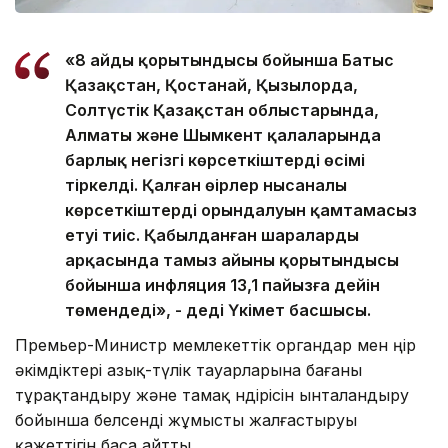
«8 айдың қорытындысы бойынша Батыс
Қазақстан, Қостанай, Қызылорда,
Солтүстік Қазақстан облыстарында,
Алматы және Шымкент қалаларында
барлық негізгі көрсеткіштердің өсімі
тіркелді. Қалған өңірлер нысаналы
көрсеткіштердің орындалуын қамтамасыз
етуі тиіс. Қабылданған шаралардың
арқасында тамыз айының қорытындысы
бойынша инфляция 13,1 пайызға дейін
төмендеді», - деді Үкімет басшысы.
Премьер-Министр мемлекеттік органдар мен өңір
әкімдіктері азық-түлік тауарларына бағаны
тұрақтандыру және тамақ өндірісін ынталандыру
бойынша белсенді жұмысты жалғастыруы
қажеттігін баса айтты.