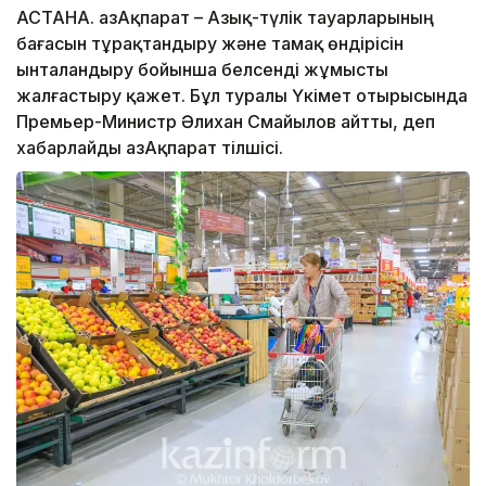
АСТАНА. ҚазАқпарат – Азық-түлік тауарларының
бағасын тұрақтандыру және тамақ өндірісін
ынталандыру бойынша белсенді жұмысты
жалғастыру қажет. Бұл туралы Үкімет отырысында
Премьер-Министр Әлихан Смайылов айтты, деп
хабарлайды ҚазАқпарат тілшісі.