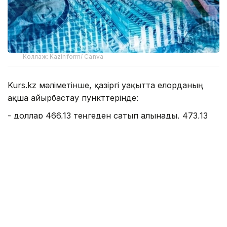
Коллаж: Kazinform/ Canva
Kurs.kz мәліметінше, қазіргі уақытта елорданың
ақша айырбастау пункттерінде:
- доллар 466,13 теңгеден сатып алынады, 473,13
теңгеден сатылады;
- еуро: сатып алу - 534,11 теңге, сату - 544,09
теңге;
- рубль: сатып алу - 5,45 теңге, сату - 5,65 теңге;
- юань 68,78 теңгеден сатып алынады, 72,97
теңгеден сатылады.
Алматының ақша айырбастау пункттерінде:
- доллар: сатып алу - 468,81 теңге, сату - 471,07