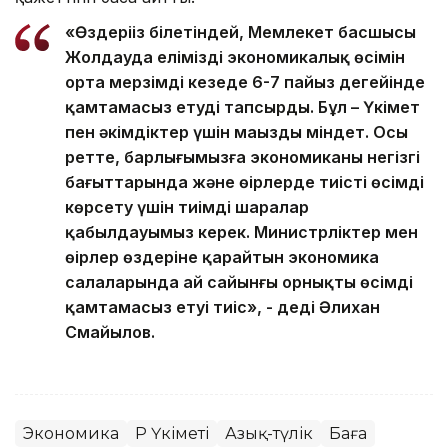
«Өздеріңіз білетіндей, Мемлекет басшысы
Жолдауда еліміздің экономикалық өсімін
орта мерзімді кезеңде 6-7 пайыз деңгейінде
қамтамасыз етуді тапсырды. Бұл – Үкімет
пен әкімдіктер үшін маңызды міндет. Осы
ретте, барлығымызға экономиканың негізгі
бағыттарында және өңірлерде тиісті өсімді
көрсету үшін тиімді шаралар
қабылдауымыз керек. Министрліктер мен
өңірлер өздеріне қарайтын экономика
салаларында ай сайынғы орнықты өсімді
қамтамасыз етуі тиіс», - деді Әлихан
Смайылов.
Экономика
ҚР Үкіметі
Азық-түлік
Баға