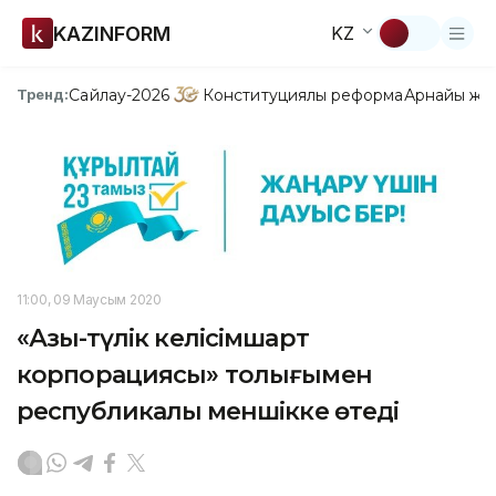
KAZINFORM
KZ
Сайлау-2026
Конституциялық реформа
Арнайы жо
Тренд:
11:00, 09 Маусым 2020
«Азық-түлік келісімшарт
корпорациясы» толығымен
республикалық меншікке өтеді