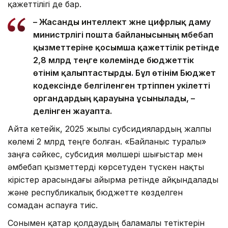
қажеттілігі де бар.
– Жасанды интеллект және цифрлық даму
министрлігі пошта байланысының әмбебап
қызметтеріне қосымша қажеттілік ретінде
2,8 млрд теңге көлемінде бюджеттік
өтінім қалыптастырды. Бұл өтінім Бюджет
кодексінде белгіленген тәртіппен уәкілетті
органдардың қарауына ұсынылады, –
делінген жауапта.
Айта кетейік, 2025 жылы субсидиялардың жалпы
көлемі 2 млрд теңге болған. «Байланыс туралы»
заңға сәйкес, субсидия мөлшері шығыстар мен
әмбебап қызметтерді көрсетуден түскен нақты
кірістер арасындағы айырма ретінде айқындалады
және республикалық бюджетте көзделген
сомадан аспауға тиіс.
Сонымен қатар қолдаудың баламалы тетіктерін