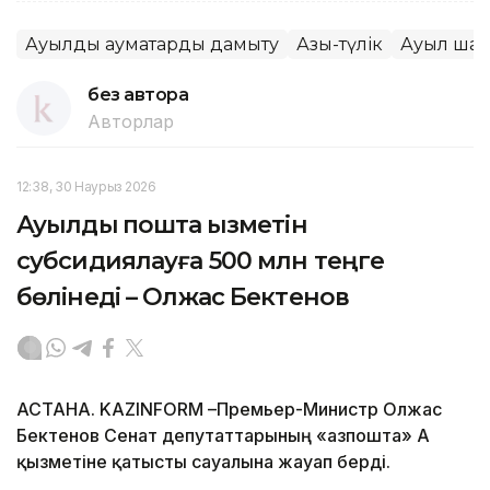
Ауылдық аумақтарды дамыту
Азық-түлік
Ауыл ша
без автора
Авторлар
12:38, 30 Наурыз 2026
Ауылдық пошта қызметін
субсидиялауға 500 млн теңге
бөлінеді – Олжас Бектенов
АСТАНА. KAZINFORM –Премьер-Министр Олжас
Бектенов Сенат депутаттарының «Қазпошта» АҚ
қызметіне қатысты сауалына жауап берді.