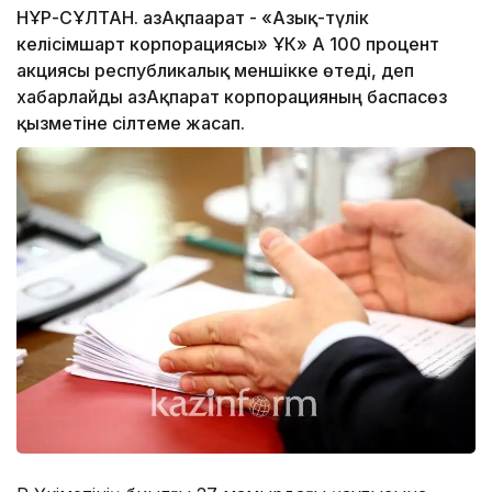
НҰР-СҰЛТАН. ҚазАқпаарат - «Азық-түлік
келісімшарт корпорациясы» ҰК» АҚ 100 процент
акциясы республикалық меншікке өтеді, деп
хабарлайды ҚазАқпарат корпорацияның баспасөз
қызметіне сілтеме жасап.