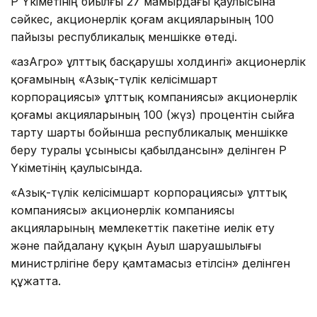
ҚР Үкіметінің биылғы 27 мамырдағы қаулысына
сәйкес, акционерлік қоғам акцияларының 100
пайызы республикалық меншікке өтеді.
«ҚазАгро» ұлттық басқарушы холдингі» акционерлік
қоғамының «Азық-түлік келісімшарт
корпорациясы» ұлттық компаниясы» акционерлік
қоғамы акцияларының 100 (жүз) процентін сыйға
тарту шарты бойынша республикалық меншікке
беру туралы ұсынысы қабылдансын» делінген ҚР
Үкіметінің қаулысында.
«Азық-түлік келісімшарт корпорациясы» ұлттық
компаниясы» акционерлік компаниясы
акцияларының мемлекеттік пакетіне иелік ету
және пайдалану құқын Ауыл шаруашылығы
министрлігіне беру қамтамасыз етілсін» делінген
құжатта.