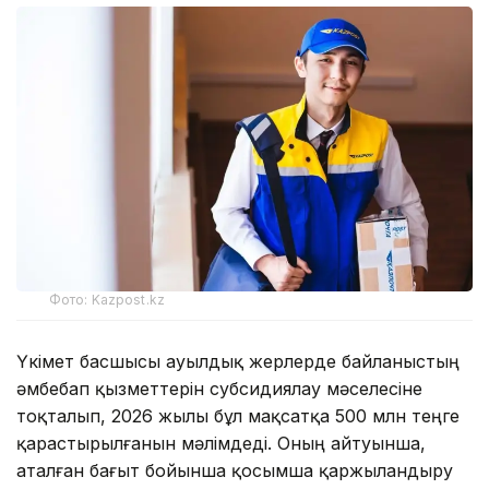
Фото: Kazpost.kz
Үкімет басшысы ауылдық жерлерде байланыстың
әмбебап қызметтерін субсидиялау мәселесіне
тоқталып, 2026 жылы бұл мақсатқа 500 млн теңге
қарастырылғанын мәлімдеді. Оның айтуынша,
аталған бағыт бойынша қосымша қаржыландыру