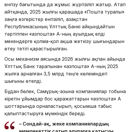
енгізу бағытында да жұмыс жүргізіліп жатыр. Атап
айтқанда, 2025 жылғы қарашада «Пошта туралы»
заңға өзгерістер енгізіліп, Қазақстан
Республикасының Ұлттық Банкі айқындайтын
тәртіппен «Қазпошта» АҚ-ның ауылдық елді
мекендерге қолма-қол ақша жеткізу шығындарын
өтеу тетігі қарастырылған.
Осы механизм аясында 2026 жылғы ақпан айында
Ұлттық Банк тарапынан «Қазпошта» АҚ-ның 2025
жылға арналған 3,5 млрд теңге көлеміндегі
шығыны өтелді.
Бұдан бөлек, Самұрық-Қазына компаниялар тобына
кіретін ұйымдар бос қаражаттарын «Қазпошта» АҚ
шоттарында орналастырып, қосымша табыс
қалыптастыруға мүмкіндік береді.
– Сондай-ақ, жеке компаниялардың
мемлекеттік сатып алуларға қатысуы