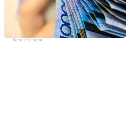
Фото: Kazinform
- Бюджет заңнамасына сәйкес, қоршаған
ортаға жағымсыз әсер еткені үшін төленетін
ақы арнаулы түсімдер санатына
жатқызылып, 2026 жылғы 1 қаңтардан
бастап 100 % мөлшерінде жергілікті
бюджеттерге, оның ішінде облыстық
бюджеттерге, республикалық маңызы бар
қалалар мен астана бюджеттеріне
есептеледі. Экология және табиғи
ресурстар министрлігі және оның аумақтық