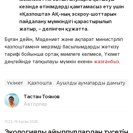
кезінде өтінімдерді қамтамасыз ету үшін
«Қазпошта» АҚ-ның эскроу-шоттарын
пайдалану мүмкіндігі қарастырылып
жатыр, – делінген құжатта.
Бұған дейін, Мәдениет және ақпарат министрлігі
«Қазпоштамен» мерзімді басылымдарды жеткізу
тарифі бойынша ортақ мәмлеге келмесе, Үкімет
деңгейінде талқылауы мүмкін екенін
жазғанбыз.
Үкімет
Қазпошта
Ауылдық аумақтарды дамыту
О
Тастан Тоянов
Авторлар
11:23, 19 Ақпан 2026
Экологиялық айыппұлдардан түсетін