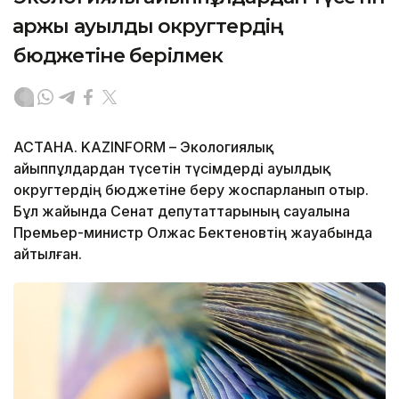
қаржы ауылдық округтердің
бюджетіне берілмек
АСТАНА. KAZINFORM – Экологиялық
айыппұлдардан түсетін түсімдерді ауылдық
округтердің бюджетіне беру жоспарланып отыр.
Бұл жайында Сенат депутаттарының сауалына
Премьер-министр Олжас Бектеновтің жауабында
айтылған.