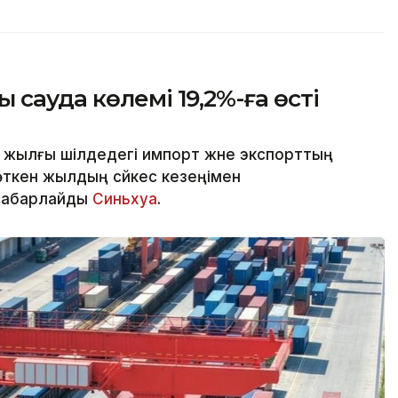
сауда көлемі 19,2%-ға өсті
жылғы шілдедегі импорт және экспорттың
ткен жылдың сәйкес кезеңімен
 хабарлайды
Синьхуа
.