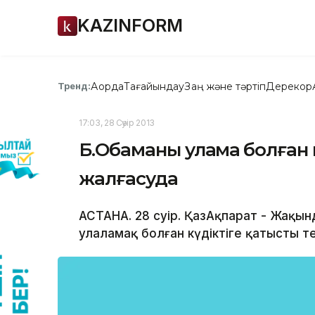
KAZINFORM
Ақорда
Тағайындау
Заң және тәртіп
Дерекқор
Тренд:
17:03, 28 Сәуір 2013
Б.Обаманы уламақ болған к
жалғасуда
АСТАНА. 28 сәуір. ҚазАқпарат - Жақ
улаламақ болған күдіктіге қатысты т