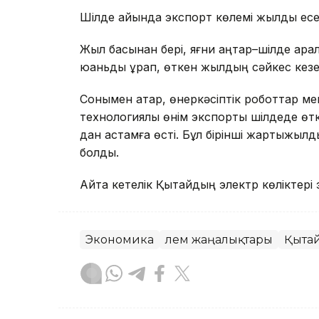
Шілде айында экспорт көлемі жылдық есеп
Жыл басынан бері, яғни қаңтар–шілде ар
юаньды құрап, өткен жылдың сәйкес кезе
Сонымен қатар, өнеркәсіптік роботтар ме
технологиялық өнім экспорты шілдеде ө
дан астамға өсті. Бұл бірінші жартыжылд
болды.
Айта кетелік Қытайдың электр көліктері
Экономика
Әлем жаңалықтары
Қыта