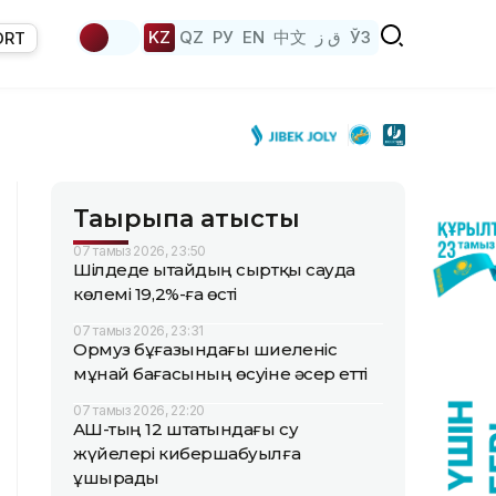
KZ
QZ
РУ
EN
中文
ق ز
ЎЗ
ORT
Тақырыпқа қатысты
07 тамыз 2026, 23:50
Шілдеде Қытайдың сыртқы сауда
көлемі 19,2%-ға өсті
07 тамыз 2026, 23:31
Ормуз бұғазындағы шиеленіс
мұнай бағасының өсуіне әсер етті
07 тамыз 2026, 22:20
АҚШ-тың 12 штатындағы су
жүйелері кибершабуылға
ұшырады