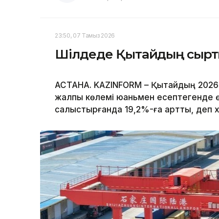
23:50, 07 Тамыз 2026
Шілдеде Қытайдың сыртқы 
АСТАНА. KAZINFORM – Қытайдың 2026 
жалпы көлемі юаньмен есептегенде ө
салыстырғанда 19,2%-ға артты, деп