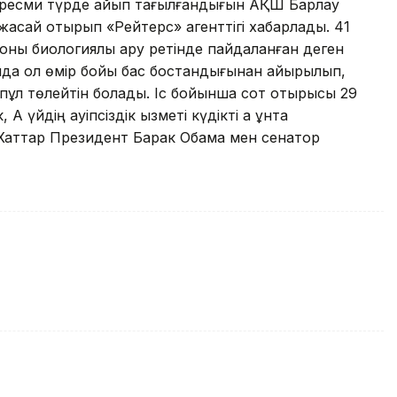
 ресми түрде айып тағылғандығын АҚШ Барлау
е жасай отырып «Рейтерс» агенттігі хабарлады. 41
оны биологиялық қару ретінде пайдаланған деген
онда ол өмір бойы бас бостандығынан айырылып,
ұл төлейтін болады. Іс бойынша сот отырысы 29
Ақ үйдің қауіпсіздік қызметі күдікті ақ ұнтақ
 Хаттар Президент Барак Обама мен сенатор