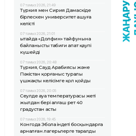
07 тамыз 2026, 21:49
Түркия мен Сирия Дамаскіде
бірлескен университет ашуға
келісті
07 тамыз 2026, 21:01
Қытайда «Долфин» тайфунына
байланысты табиғи апат қаупі
күшейді
07 тамыз 2026, 20:48
Түркия, Сауд Арабиясы және
Пәкістан қорғаныс туралы
үшжақты келісімге қол қойды
07 тамыз 2026, 20:05
Сеулде ауа температурасы жеті
жылдан бері алғаш рет 40
градустан асты
07 тамыз 2026, 19:45
Конгода Эбола індеті босқындарға
арналған лагерьлерге таралды