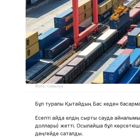
Фото: Синьхуа
Бұл туралы Қытайдың Бас кеден басқарм
Есепті айда елдің сыртқы сауда айналы
доллары) жетті. Осылайша бұл көрсеткіш
деңгейде сақталды.