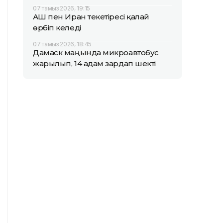
07 тамыз 2026, 19:15
АҚШ пен Иран текетіресі қалай
өрбіп келеді
07 тамыз 2026, 18:45
Дамаск маңында микроавтобус
жарылып, 14 адам зардап шекті