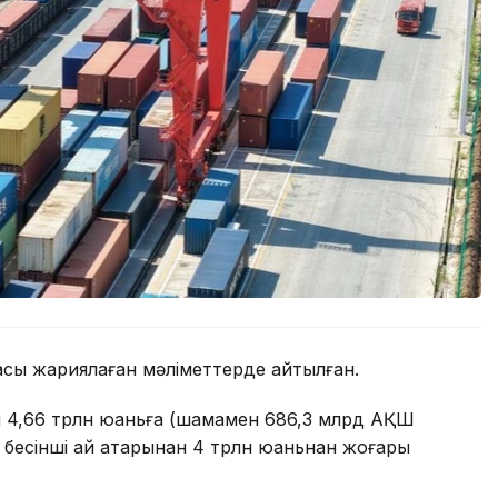
асы жариялаған мәліметтерде айтылған.
мы 4,66 трлн юаньға (шамамен 686,3 млрд АҚШ
 бесінші ай қатарынан 4 трлн юаньнан жоғары