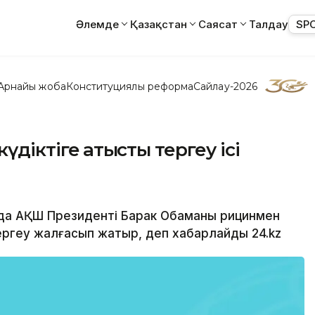
Әлемде
Қазақстан
Саясат
Талдау
SP
Арнайы жоба
Конституциялық реформа
Сайлау-2026
үдіктіге қатысты тергеу ісі
ында АҚШ Президенті Барак Обаманы рицинмен
ергеу жалғасып жатыр, деп хабарлайды 24.kz