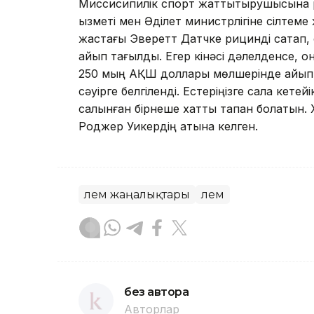
Миссисипилік спорт жаттықтырушысына
қызметі мен Әділет министрлігіне сілтем
жастағы Эверетт Датчке рицинді сақтап, 
айып тағылды. Егер кінәсі дәлелденсе, 
250 мың АҚШ доллары мөлшерінде айыпп
сәуірге белгіленді. Естеріңізге сала кетейік, 
салынған бірнеше хатты тапқан болатын.
Роджер Уикердің атына келген.
Әлем жаңалықтары
Әлем
без автора
Авторлар