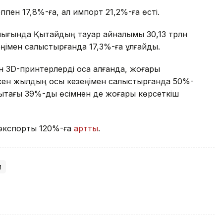
пен 17,8%-ға, ал импорт 21,2%-ға өсті.
алығында Қытайдың тауар айналымы 30,13 трлн
ңімен салыстырғанда 17,3%-ға ұлғайды.
н 3D-принтерлерді қоса алғанда, жоғары
ткен жылдың осы кезеңімен салыстырғанда 50%-
ықтағы 39%-дық өсімнен де жоғары көрсеткіш
 экспорты 120%-ға
артты
.
й