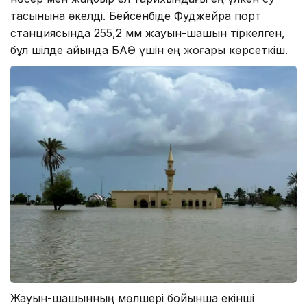
тасқынына әкелді. Бейсенбіде Фуджейра порт
станциясында 255,2 мм жауын-шашын тіркелген,
бұл шілде айында БАӘ үшін ең жоғары көрсеткіш.
Жауын-шашынның мөлшері бойынша екінші