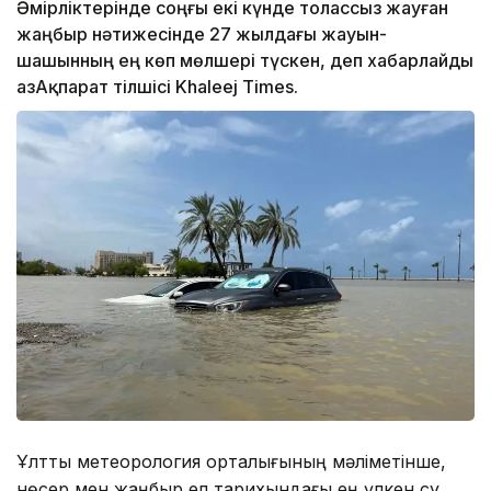
Әмірліктерінде соңғы екі күнде толассыз жауған
жаңбыр нәтижесінде 27 жылдағы жауын-
шашынның ең көп мөлшері түскен, деп хабарлайды
ҚазАқпарат тілшісі Khaleej Times.
Ұлттық метеорология орталығының мәліметінше,
нөсер мен жаңбыр ел тарихындағы ең үлкен су