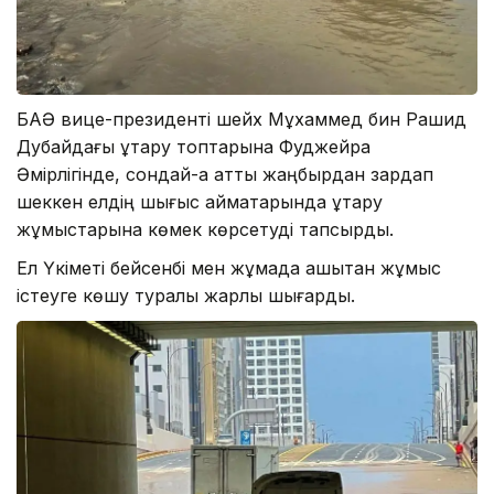
БАӘ вице-президенті шейх Мұхаммед бин Рашид
Дубайдағы құтқару топтарына Фуджейра
Әмірлігінде, сондай-ақ қатты жаңбырдан зардап
шеккен елдің шығыс аймақтарында құтқару
жұмыстарына көмек көрсетуді тапсырды.
Ел Үкіметі бейсенбі мен жұмада қашықтан жұмыс
істеуге көшу туралы жарлық шығарды.