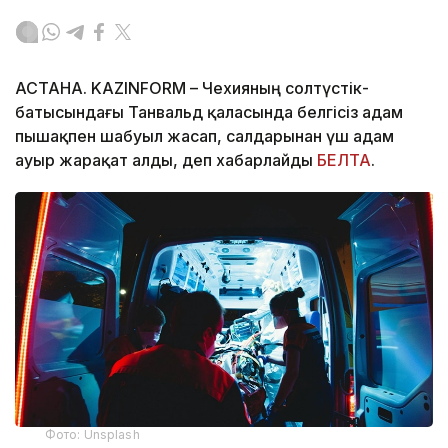
АСТАНА. KAZINFORM – Чехияның солтүстік-
батысындағы Танвальд қаласында белгісіз адам
пышақпен шабуыл жасап, салдарынан үш адам
ауыр жарақат алды, деп хабарлайды
БЕЛТА
.
Фото: Unsplash