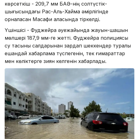
көрсеткіш - 209,7 мм БАӘ-нің солтүстік-
шығысындағы Рас-Аль-Хайма әмірлігінде
орналасқан Масафи қаласында тіркелді.
Үшіншісі - Фуджейра әуежайында жауын-шашын
мөлшері 187,9 мм-ге жетті. Фуджейра полициясы
су тасқыны салдарынан зардап шеккендер туралы
ешқандай хабарлама түспегенін, тек ғимараттар
мен көліктерге зиян келгенін хабарлады.