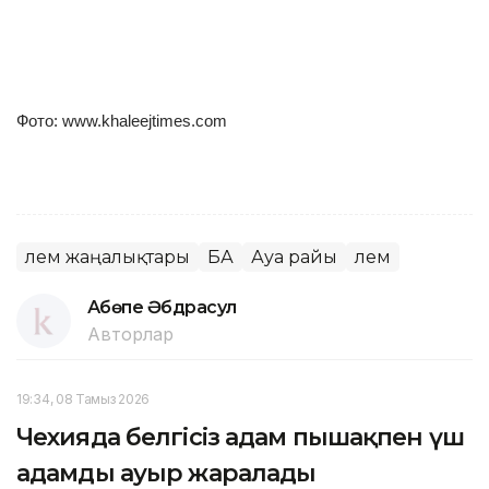
Фото: www.khaleejtimes.com
Әлем жаңалықтары
БАӘ
Ауа райы
Әлем
Ақбөпе Әбдрасул
Авторлар
19:34, 08 Тамыз 2026
Чехияда белгісіз адам пышақпен үш
адамды ауыр жаралады