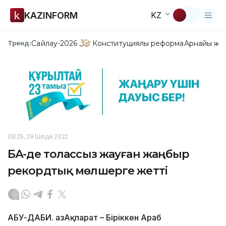
KAZINFORM
KZ
Сайлау-2026
Конституциялық реформа
Арнайы жо
Тренд:
08:25, 29 Шілде 2022
БАӘ-де толассыз жауған жаңбыр
рекордтық мөлшерге жетті
АБУ-ДАБИ. ҚазАқпарат – Біріккен Араб