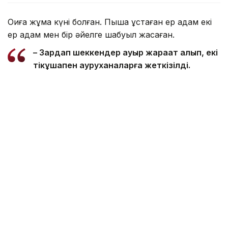
Оқиға жұма күні болған. Пышақ ұстаған ер адам екі
ер адам мен бір әйелге шабуыл жасаған.
– Зардап шеккендер ауыр жарақат алып, екі
тікұшақпен ауруханаларға жеткізілді.
Полиция күдіктіні ұстады. Оның өзі де
жарақат алған, – делінген хабарламада.
Әзірге полиция күдіктінің мұндай әрекетке не
себепті барғанын хабарлаған жоқ. Оқиғаға
байланысты тергеу басталды.
Материал Kazinform агенттігіне серіктес БЕЛТА
агенттігі тарапынан арнайы ұсынылды.
Айта кетейік, Астанада Чехияға жұмысқа
орналастырамын деп алдаған күдікті
ұсталды
.