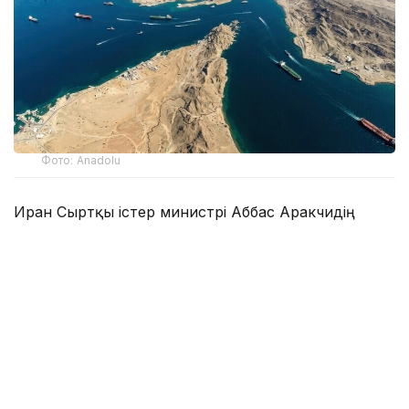
Фото: Anadolu
Иран Сыртқы істер министрі Аббас Аракчидің
айтуынша, тараптар техникалық және құқықтық
мәселелер толық шешілгенге дейін пайдаланылатын
уақытша бағытты талқылап жатыр. Тегеран еркін
кеме қатынасын қалпына келтіруді АҚШ-тың
бірқатар талапты орындауымен, соның ішінде
өтемақы төлеу, қоқан-лоқыны тоқтату және
санкцияларды алып тастаумен байланыстырып
отыр.