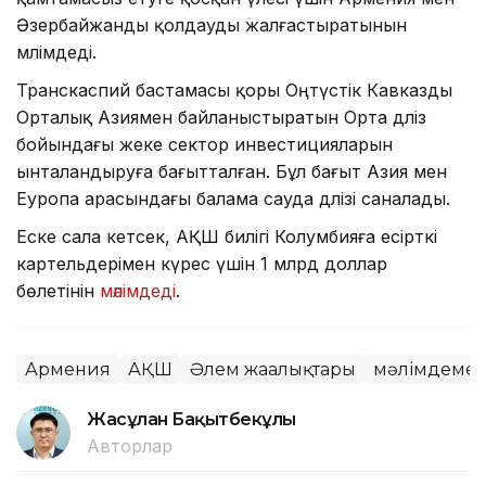
Әзербайжанды қолдауды жалғастыратынын
мәлімдеді.
Транскаспий бастамасы қоры Оңтүстік Кавказды
Орталық Азиямен байланыстыратын Орта дәліз
бойындағы жеке сектор инвестицияларын
ынталандыруға бағытталған. Бұл бағыт Азия мен
Еуропа арасындағы балама сауда дәлізі саналады.
Еске сала кетсек, АҚШ билігі Колумбияға есірткі
картельдерімен күрес үшін 1 млрд доллар
бөлетінін
мәлімдеді
.
Армения
АҚШ
Әлем жаңалықтары
мәлімдеме
Жасұлан Бақытбекұлы
Авторлар