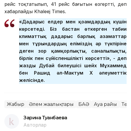
рейс тоқтатылып, 41 рейс бағытын өзгертті, деп
хабарлайды Khaleej Times.
«Дағдарыс елдер мен қоғамдардың күшін
көрсетеді. Біз бастан өткерген табиғи
климаттық дағдарыс барлық азаматтар
мен тұрғындардың еліміздің әр түкпіріне
деген зор қамқорлықты, саналылықты,
бірлік пен сүйіспеншілікті көрсетті», - деп
жазды Дубай билеушісі шейх Мұхаммед
бен Рашид әл-Мактум Х әлеуметтік
желісінде.
Жаңбыр
Әлем жаңалықтары
БАӘ
Ауа райы
Төт
Зарина Туғанбаева
Авторлар