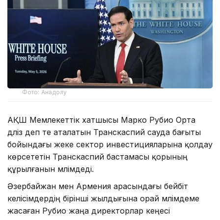
Фото: Анадолу
АҚШ Мемлекеттік хатшысы Марко Рубио Орта
дәліз деп те аталатын Транскаспий сауда бағыты
бойындағы жеке сектор инвестицияларына қолдау
көрсететін Транскаспий бастамасы қорының
құрылғанын мәлімдеді.
Әзербайжан мен Армения арасындағы бейбіт
келісімдердің бірінші жылдығына орай мәлімдеме
жасаған Рубио жаңа директорлар кеңесі