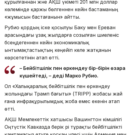
құрылғаннан және АҚШ үкіметі 201 млн доллар
көлемінде қаржы бөлгеннен кейін бастаманың
«жұмысын бастағанын» айтты.
Рубио қордың іске қосылуы Баку мен Ереван
арасындағы ұзақ жылдарға созылған шиеленіс
бәсеңдегеннен кейін экономикалық
ынтымақтастықтың кеңейіп келе жатқанын
көрсететінін атап өтті.
– Бейбітшілік пен өркендеу бір-бірін өзара
күшейтеді, – деді Марко Рубио.
Ол «Халықаралық бейбітшілік пен өркендеу
жолындағы Трамп бағыты» (TRIPP) жобасы жай
ғана инфрақұрылымдық жоба емес екенін атап
өтті.
АҚШ Мемлекеттік хатшысы Вашингтон әкімшілігі
Оңтүстік Кавказда берік әрі тұрақты бейбітшілікті
қамтамасыз етуге қосқан үлесі үшін Армения мен