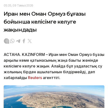
05:35, 09 Тамыз 2026
Иран мен Оман Ормуз бұғазы
бойынша келісімге келуге
жақындады
АСТАНА. KAZINFORM – Иран мен Оман Ормуз бұғазы
арқылы кеме қатынасының жаңа бағыты жөнінде
келісімге келуге жақын. Алайда бұл уағдаластық су
жолының бірден ашылатынын білдірмейді, деп
хабарлайды
Reuters
агенттігі.