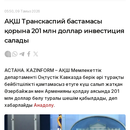
05:50, 09 Тамыз 2026
АҚШ Транскаспий бастамасы
қорына 201 млн доллар инвестиция
салады
АСТАНА. KAZINFORM – АҚШ Мемлекеттік
департаменті Оңтүстік Кавказда берік әрі тұрақты
бейбітшілікті қамтамасыз етуге күш салып жатқан
Әзербайжан мен Арменияны қолдау аясында 201
млн доллар бөлу туралы шешім қабылдады, деп
хабарлайды
Анадолу
.