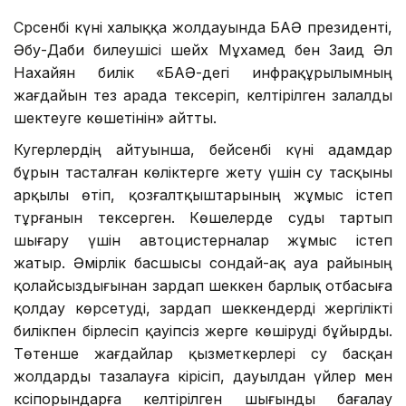
Сәрсенбі күні халыққа жолдауында БАӘ президенті,
Әбу-Даби билеушісі шейх Мұхамед бен Заид Әл
Нахайян билік «БАӘ-дегі инфрақұрылымның
жағдайын тез арада тексеріп, келтірілген залалды
шектеуге көшетінін» айтты.
Куәгерлердің айтуынша, бейсенбі күні адамдар
бұрын тасталған көліктерге жету үшін су тасқыны
арқылы өтіп, қозғалтқыштарының жұмыс істеп
тұрғанын тексерген. Көшелерде суды тартып
шығару үшін автоцистерналар жұмыс істеп
жатыр. Әмірлік басшысы сондай-ақ ауа райының
қолайсыздығынан зардап шеккен барлық отбасыға
қолдау көрсетуді, зардап шеккендерді жергілікті
билікпен бірлесіп қауіпсіз жерге көшіруді бұйырды.
Төтенше жағдайлар қызметкерлері су басқан
жолдарды тазалауға кірісіп, дауылдан үйлер мен
кәсіпорындарға келтірілген шығынды бағалау