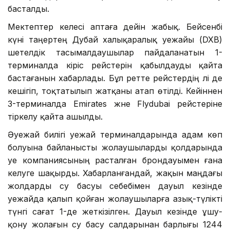
басталды.
Мектептер келесі аптаға дейін жабық. Бейсенбі
күні таңертең Дубай халықаралық әуежайы (DXB)
шетелдік тасымалдаушылар пайдаланатын 1-
терминалда кіріс рейстерін қабылдауды қайта
бастағанын хабарлады. Бұл ретте рейстердің әлі де
кешігіп, тоқтатылып жатқаны атап өтілді. Кейіннен
3-терминалда Emirates және Flydubai рейстеріне
тіркелу қайта ашылды.
Әуежай билігі әуежай терминалдарында адам көп
болуына байланысты жолаушыларды қолдарында
әуе компаниясының расталған брондауымен ғана
келуге шақырды. Хабарланғандай, жақын маңдағы
жолдарды су басуы себебімен дауыл кезінде
әуежайда қалып қойған жолаушыларға азық-түлікті
түнгі сағат 1-де жеткізілген. Дауыл кезінде ұшу-
қону жолағын су басу салдарынан барлығы 1244