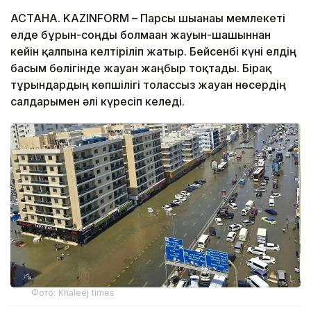
АСТАНА. KAZINFORM – Парсы шығанағы мемлекеті
елде бұрын-соңды болмаған жауын-шашыннан
кейін қалпына келтіріліп жатыр. Бейсенбі күні елдің
басым бөлігінде жауған жаңбыр тоқтады. Бірақ
тұрғындардың көпшілігі толассыз жауған нөсердің
салдарымен әлі күресіп келеді.
Фото: Khaleej times