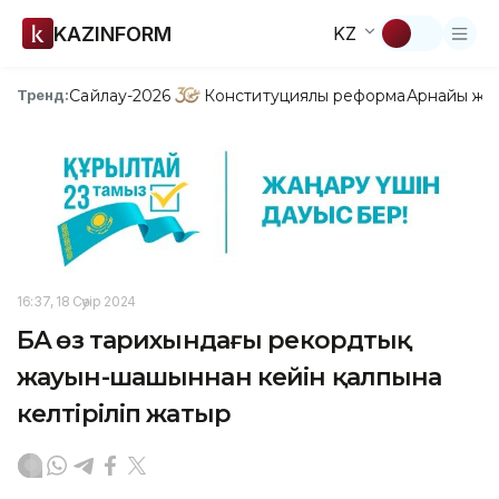
KAZINFORM
KZ
Сайлау-2026
Конституциялық реформа
Арнайы жо
Тренд:
16:37, 18 Сәуір 2024
БАӘ өз тарихындағы рекордтық
жауын-шашыннан кейін қалпына
келтіріліп жатыр