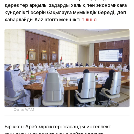
деректер арқылы заңдардың халық пен экономикаға
күнделікті әсерін бақылауға мүмкіндік береді, деп
хабарлайды Kazinform меншікті
тілшісі.
Фото: WAM
Біріккен Араб Әмірліктері жасанды интеллект
заңнаманы әзірлеуге және қайта қарауға