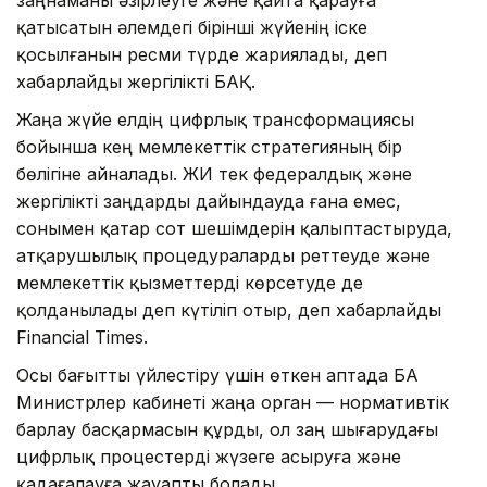
қатысатын әлемдегі бірінші жүйенің іске
қосылғанын ресми түрде жариялады, деп
хабарлайды жергілікті БАҚ.
Жаңа жүйе елдің цифрлық трансформациясы
бойынша кең мемлекеттік стратегияның бір
бөлігіне айналады. ЖИ тек федералдық және
жергілікті заңдарды дайындауда ғана емес,
сонымен қатар сот шешімдерін қалыптастыруда,
атқарушылық процедураларды реттеуде және
мемлекеттік қызметтерді көрсетуде де
қолданылады деп күтіліп отыр, деп хабарлайды
Financial Times.
Осы бағытты үйлестіру үшін өткен аптада БАӘ
Министрлер кабинеті жаңа орган — нормативтік
барлау басқармасын құрды, ол заң шығарудағы
цифрлық процестерді жүзеге асыруға және
қадағалауға жауапты болады.