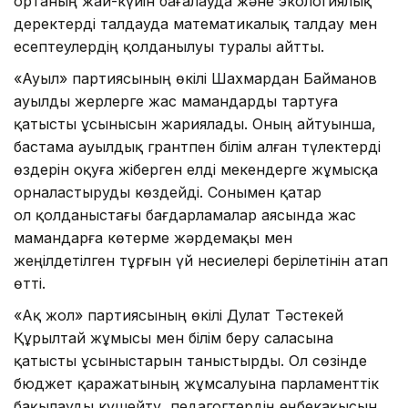
ортаның жай-күйін бағалауда және экологиялық
деректерді талдауда математикалық талдау мен
есептеулердің қолданылуы туралы айтты.
«Ауыл» партиясының өкілі Шахмардан Байманов
ауылды жерлерге жас мамандарды тартуға
қатысты ұсынысын жариялады. Оның айтуынша,
бастама ауылдық грантпен білім алған түлектерді
өздерін оқуға жіберген елді мекендерге жұмысқа
орналастыруды көздейді. Сонымен қатар
ол қолданыстағы бағдарламалар аясында жас
мамандарға көтерме жәрдемақы мен
жеңілдетілген тұрғын үй несиелері берілетінін атап
өтті.
«Ақ жол» партиясының өкілі Дулат Тәстекей
Құрылтай жұмысы мен білім беру саласына
қатысты ұсыныстарын таныстырды. Ол сөзінде
бюджет қаражатының жұмсалуына парламенттік
бақылауды күшейту, педагогтердің еңбекақысын