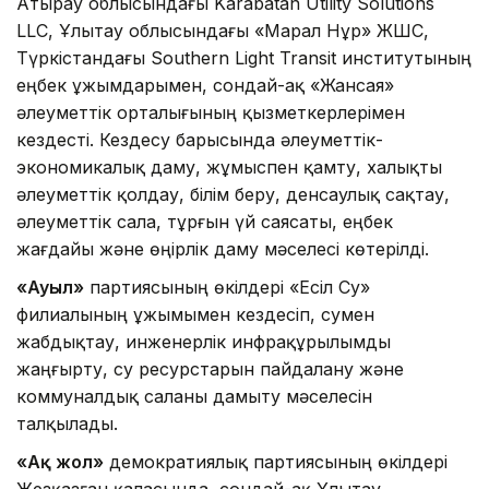
Атырау облысындағы Karabatan Utility Solutions
LLC, Ұлытау облысындағы «Марал Нұр» ЖШС,
Түркістандағы Southern Light Transit институтының
еңбек ұжымдарымен, сондай-ақ «Жансая»
әлеуметтік орталығының қызметкерлерімен
кездесті. Кездесу барысында әлеуметтік-
экономикалық даму, жұмыспен қамту, халықты
әлеуметтік қолдау, білім беру, денсаулық сақтау,
әлеуметтік сала, тұрғын үй саясаты, еңбек
жағдайы және өңірлік даму мәселесі көтерілді.
«Ауыл»
партиясының өкілдері «Есіл Су»
филиалының ұжымымен кездесіп, сумен
жабдықтау, инженерлік инфрақұрылымды
жаңғырту, су ресурстарын пайдалану және
коммуналдық саланы дамыту мәселесін
талқылады.
«Ақ жол»
демократиялық партиясының өкілдері