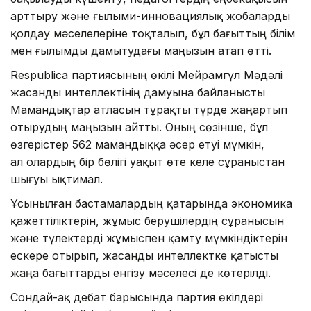
арттыру және ғылыми-инновациялық жобаларды
қолдау мәселелеріне тоқталып, бұл бағыттың білім
мен ғылымды дамытудағы маңызын атап өтті.
Respublica партиясының өкілі Мейрамгүл Мәдәлі
жасанды интеллектінің дамуына байланысты
Мамандықтар атласын тұрақты түрде жаңартып
отырудың маңызын айтты. Оның сөзінше, бұл
өзгерістер 562 мамандыққа әсер етуі мүмкін,
ал олардың бір бөлігі уақыт өте келе сұраныстан
шығуы ықтимал.
Ұсынылған бастамалардың қатарында экономика
қажеттіліктерін, жұмыс берушілердің сұранысын
және түлектерді жұмыспен қамту мүмкіндіктерін
ескере отырып, жасанды интеллектке қатысты
жаңа бағыттарды енгізу мәселесі де көтерілді.
Сондай-ақ дебат барысында партия өкілдері