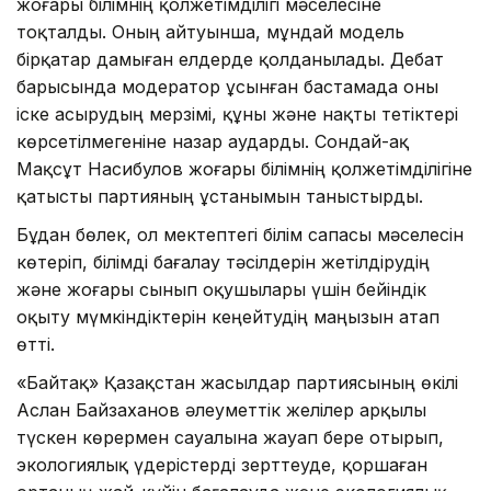
жоғары білімнің қолжетімділігі мәселесіне
тоқталды. Оның айтуынша, мұндай модель
бірқатар дамыған елдерде қолданылады. Дебат
барысында модератор ұсынған бастамада оны
іске асырудың мерзімі, құны және нақты тетіктері
көрсетілмегеніне назар аударды. Сондай-ақ
Мақсұт Насибулов жоғары білімнің қолжетімділігіне
қатысты партияның ұстанымын таныстырды.
Бұдан бөлек, ол мектептегі білім сапасы мәселесін
көтеріп, білімді бағалау тәсілдерін жетілдірудің
және жоғары сынып оқушылары үшін бейіндік
оқыту мүмкіндіктерін кеңейтудің маңызын атап
өтті.
«Байтақ» Қазақстан жасылдар партиясының өкілі
Аслан Байзаханов әлеуметтік желілер арқылы
түскен көрермен сауалына жауап бере отырып,
экологиялық үдерістерді зерттеуде, қоршаған