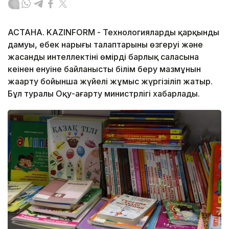
АСТАНА. KAZINFORM - Технологиялардың қарқынды
дамуы, еңбек нарығы талаптарының өзгеруі және
жасанды интеллектінің өмірдің барлық саласына
кеңінен енуіне байланысты білім беру мазмұнын
жаңарту бойынша жүйелі жұмыс жүргізіліп жатыр.
Бұл туралы Оқу-ағарту министрлігі хабарлады.