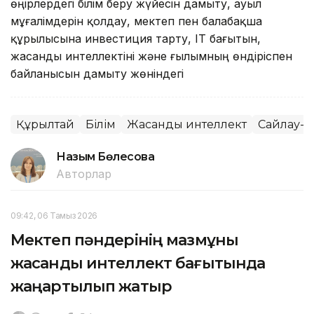
өңірлердегі білім беру жүйесін дамыту, ауыл
мұғалімдерін қолдау, мектеп пен балабақша
құрылысына инвестиция тарту, IT бағытын,
жасанды интеллектіні және ғылымның өндіріспен
байланысын дамыту жөніндегі
Құрылтай
Білім
Жасанды интеллект
Сайлау-2
Назым Бөлесова
Авторлар
09:42, 06 Тамыз 2026
Мектеп пәндерінің мазмұны
жасанды интеллект бағытында
жаңартылып жатыр