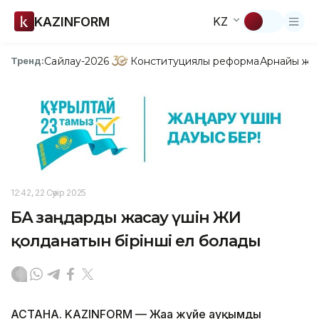
KAZINFORM
KZ
Сайлау-2026
Конституциялық реформа
Арнайы жо
Тренд:
12:42, 22 Сәуір 2025
БАӘ заңдарды жасау үшін ЖИ
қолданатын бірінші ел болады
АСТАНА. KAZINFORM — Жаңа жүйе ауқымды