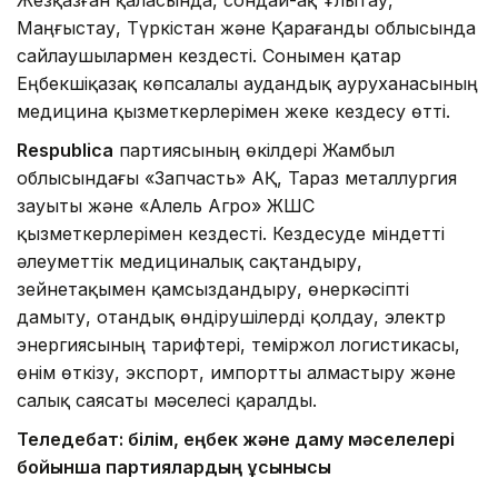
Жезқазған қаласында, сондай-ақ Ұлытау,
Маңғыстау, Түркістан және Қарағанды облысында
сайлаушылармен кездесті. Сонымен қатар
Еңбекшіқазақ көпсалалы аудандық ауруханасының
медицина қызметкерлерімен жеке кездесу өтті.
Respublica
партиясының өкілдері Жамбыл
облысындағы «Запчасть» АҚ, Тараз металлургия
зауыты және «Алель Агро» ЖШС
қызметкерлерімен кездесті. Кездесуде міндетті
әлеуметтік медициналық сақтандыру,
зейнетақымен қамсыздандыру, өнеркәсіпті
дамыту, отандық өндірушілерді қолдау, электр
энергиясының тарифтері, теміржол логистикасы,
өнім өткізу, экспорт, импортты алмастыру және
салық саясаты мәселесі қаралды.
Теледебат: білім, еңбек және даму мәселелері
бойынша партиялардың ұсынысы