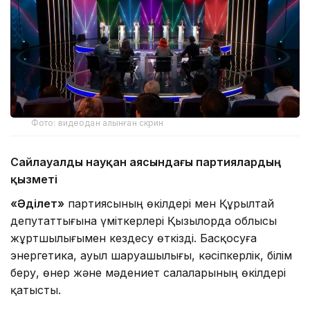
Фото: видеодан алынған скрин
Сайлауалды науқан аясындағы партиялардың
қызметі
«Әділет»
партиясының өкілдері мен Құрылтай
депутаттығына үміткерлері Қызылорда облысы
жұртшылығымен кездесу өткізді. Басқосуға
энергетика, ауыл шаруашылығы, кәсіпкерлік, білім
беру, өнер және мәдениет салаларының өкілдері
қатысты.