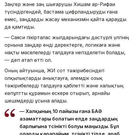
Заңгер және заң шығарушы Хишам ар-Рифаи
түсіндіргендей, бастама цифрландыруды ғана
емес, заңдарды жасау механизмін қайта қарауды
да қамтиды.
— Саяси пікірталас жылдарындағы дәстүрлі үлгінің
орнына заңдар енді деректерге, логикаға және
нақты мәселелерді талдауға негізделетін болады,
— деп атап өтті ол.
Оның айтуынша, ЖИ сот тәжірибесіндегі
олқылықтарды анықтауға, әлемдік озық
тәжірибелерді талдауға қабілетті және халықтың
көпұлтты құрамын ескере отырып, арнайы
шешімдерді ұсына алады.
— Халқының 10 пайызы ғана БАӘ
азаматтары болатын елде заңдардың
барлығына түсінікті болуы маңызды. Бұл
оларды қарапайым, түсінікті тілде, араб,