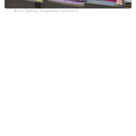
Фото: Виктор Федюнин/ Kazinform
Бұл жұмыс Мемлекет басшысы Қасым-Жомарт
Тоқаевтың 2025 жылғы Республикалық
педагогтердің тамыз конференциясында берген
тапсырмасына сәйкес қолға алынып, сол жылдың
қыркүйегінен бастап кезең-кезеңімен іске
асырылып келеді.
Кейін бұл бағыттағы жұмыстың құқықтық негізі
нығайтылды. 2025 жылғы қарашада «Жасанды
интеллект туралы» Қазақстан Республикасының
Заңы, ал 2026 жылғы мамырда орта білім беру
жүйесіне жасанды интеллектіні енгізу жөніндегі
Президент Жарлығы қабылданды.
Осы құжаттарды іске асыру аясында мемлекеттік
жалпыға міндетті білім беру стандарты, үлгілік оқу