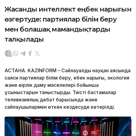
Жасанды интеллект еңбек нарығын
өзгертуде: партиялар білім беру
мен болашақ мамандықтарды
талқылады
АСТАНА. KAZINFORM – Сайлауалды науқан аясында
саяси партиялар білім беру, еңбек нарығы, экология
және өңірлік даму мәселелері бойынша
ұсыныстарын таныстырды. Тиісті бастамалар
телевизиялық дебат барысында және
сайлаушылармен өткен кездесуде көтерілді.