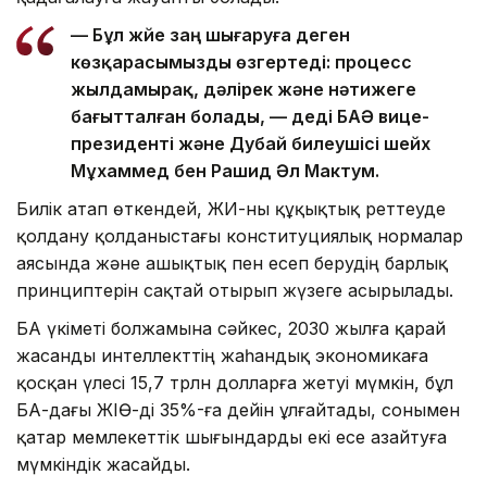
— Бұл жүйе заң шығаруға деген
көзқарасымызды өзгертеді: процесс
жылдамырақ, дәлірек және нәтижеге
бағытталған болады, — деді БАӘ вице-
президенті және Дубай билеушісі шейх
Мұхаммед бен Рашид Әл Мактум.
Билік атап өткендей, ЖИ-ны құқықтық реттеуде
қолдану қолданыстағы конституциялық нормалар
аясында және ашықтық пен есеп берудің барлық
принциптерін сақтай отырып жүзеге асырылады.
БАӘ үкіметі болжамына сәйкес, 2030 жылға қарай
жасанды интеллекттің жаһандық экономикаға
қосқан үлесі 15,7 трлн долларға жетуі мүмкін, бұл
БАӘ-дағы ЖІӨ-ді 35%-ға дейін ұлғайтады, сонымен
қатар мемлекеттік шығындарды екі есе азайтуға
мүмкіндік жасайды.