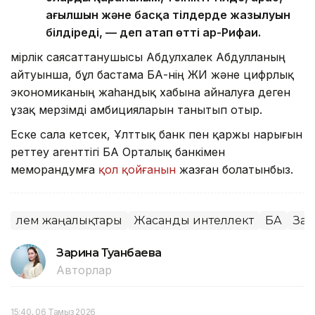
ағылшын және басқа тілдерде жазылуын
білдіреді, — деп атап өтті ар-Рифаи.
Әмірлік саясаттанушысы Абдулхалек Абдулланың
айтуынша, бұл бастама БАӘ-нің ЖИ және цифрлық
экономиканың жаһандық хабына айналуға деген
ұзақ мерзімді амбицияларын танытып отыр.
Еске сала кетсек, Ұлттық банк пен қаржы нарығын
реттеу агенттігі БАӘ Орталық банкімен
меморандумға
қол қойғанын
жазған болатынбыз.
Әлем жаңалықтары
Жасанды интеллект
БАӘ
Заң
Зарина Туғанбаева
Авторлар
15:40, 06 Тамыз 2026