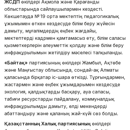
ЖСДП
өкілдері Ақмола және Қарағанды
облыстарында сайлаушылармен кездесті.
Көкшетауда № 19 орта мектептің педагогикалық
ұжымымен өткен кездесуде білім беру жүйесін
дамыту, мұғалімдердің еңбек жағдайы,
мектептерді кадрмен қамтамасыз ету, білім саласы
қызметкерлерін әлеуметтік қолдау және білім беру
инфрақұрылымын жетілдіру мәселесі талқыланды.
«Байтақ»
партиясының өкілдері Жамбыл, Ақтөбе
және Маңғыстау облысында, сондай-ақ Алматы
қаласында бірқатар іс-шара өткізді. Тұрғындармен,
жастармен және еңбек ұжымдарымен кездесуде
экология, қалдықтарды басқару, ауа сапасы,
табиғи ресурстарды пайдалану, коммуналдық
инфрақұрылымды дамыту, елді мекендерді
абаттандыру және қаланың жай-күйі сөз болды.
Қазақстанның Халық партиясының
өкілдері