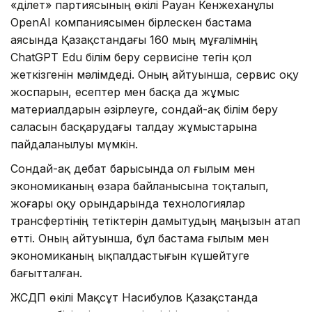
«Әділет» партиясының өкілі Рауан Кенжеханұлы
OpenAI компаниясымен бірлескен бастама
аясында Қазақстандағы 160 мың мұғалімнің
ChatGPT Edu білім беру сервисіне тегін қол
жеткізгенін мәлімдеді. Оның айтуынша, сервис оқу
жоспарын, есептер мен басқа да жұмыс
материалдарын әзірлеуге, сондай-ақ білім беру
саласын басқарудағы талдау жұмыстарына
пайдаланылуы мүмкін.
Сондай-ақ дебат барысында ол ғылым мен
экономиканың өзара байланысына тоқталып,
жоғары оқу орындарында технологиялар
трансфертінің тетіктерін дамытудың маңызын атап
өтті. Оның айтуынша, бұл бастама ғылым мен
экономиканың ықпалдастығын күшейтуге
бағытталған.
ЖСДП өкілі Мақсұт Насибулов Қазақстанда