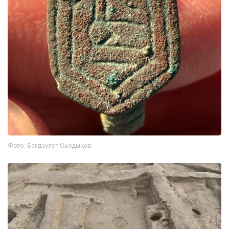
Фото: Бағдәулет Сыздықов