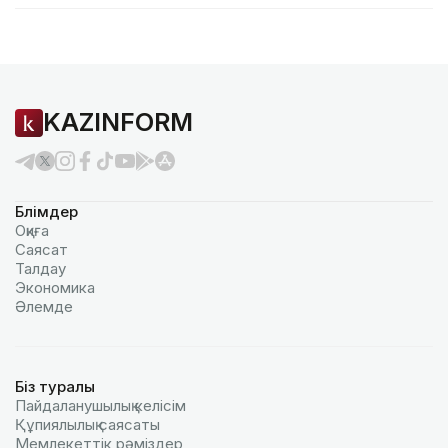
KAZINFORM
Бөлімдер
Оқиға
Саясат
Талдау
Экономика
Әлемде
Біз туралы
Пайдаланушылық келiciм
Құпиялылық саясаты
Мемлекеттік рәміздер