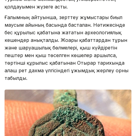
қолдауымен жүзеге асты.
Ғалымның айтуынша, зерттеу жұмыстары биыл
маусым айының басында басталған. Нәтижесінде
бес құрылыс қабатына жататын археологиялық
кешендер анықталды. Жоғарғы қабаттардан тұрғын
және шаруашылық бөлмелері, қыш күйдіретін
пештер мен қыш төселген көшелер аршылса,
төртінші құрылыс қабатынан Отырар тарихында
алғаш рет дахма үлгісіндегі ұжымдық жерлеу орны
табылды.