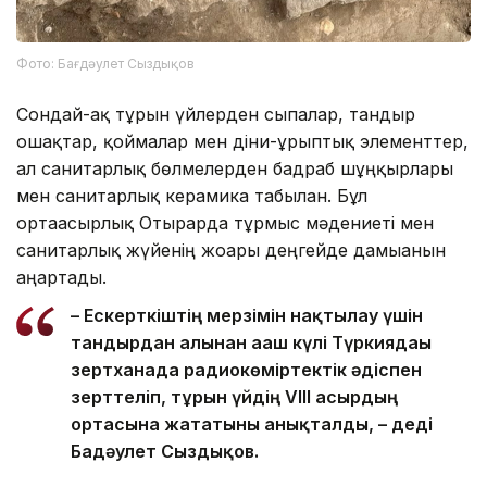
Фото: Бағдәулет Сыздықов
Сондай-ақ тұрғын үйлерден сыпалар, тандыр
ошақтар, қоймалар мен діни-ғұрыптық элементтер,
ал санитарлық бөлмелерден бадраб шұңқырлары
мен санитарлық керамика табылған. Бұл
ортағасырлық Отырарда тұрмыс мәдениеті мен
санитарлық жүйенің жоғары деңгейде дамығанын
аңғартады.
– Ескерткіштің мерзімін нақтылау үшін
тандырдан алынған ағаш күлі Түркиядағы
зертханада радиокөміртектік әдіспен
зерттеліп, тұрғын үйдің VIII ғасырдың
ортасына жататыны анықталды, – деді
Бағдәулет Сыздықов.