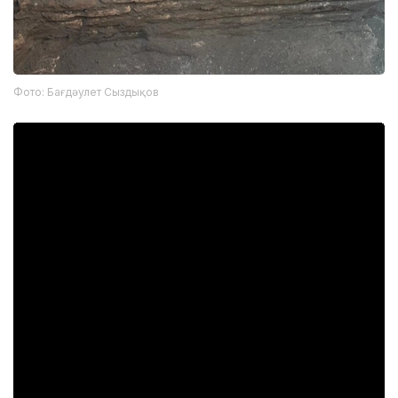
Фото: Бағдәулет Сыздықов