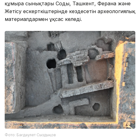
құмыра сынықтары Соғды, Ташкент, Ферғана және
Жетісу ескерткіштерінде кездесетін археологиялық
материалдармен ұқсас келеді.
Фото: Бағдәулет Сыздықов