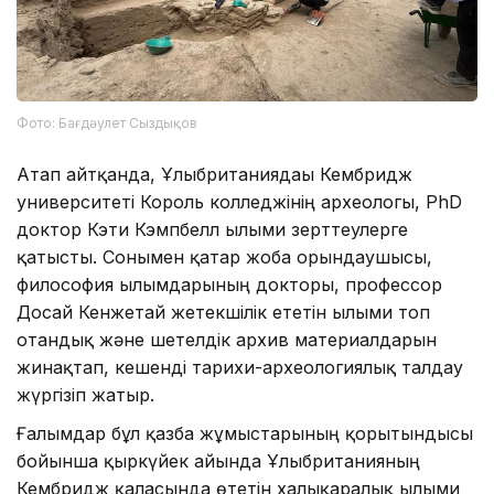
Фото: Бағдәулет Сыздықов
Атап айтқанда, Ұлыбританиядағы Кембридж
университеті Король колледжінің археологы, PhD
доктор Кэти Кэмпбелл ғылыми зерттеулерге
қатысты. Сонымен қатар жоба орындаушысы,
философия ғылымдарының докторы, профессор
Досай Кенжетай жетекшілік ететін ғылыми топ
отандық және шетелдік архив материалдарын
жинақтап, кешенді тарихи-археологиялық талдау
жүргізіп жатыр.
Ғалымдар бұл қазба жұмыстарының қорытындысы
бойынша қыркүйек айында Ұлыбританияның
Кембридж қаласында өтетін халықаралық ғылыми