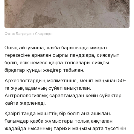
Фото: Бағдәулет Сыздықов
Оның айтуынша, қазба барысында ғимарат
терезесіне арналған сырлы панджара, сиясауыт
бөлігі, есік немесе қақпа топсалары сияқты
бірқатар құнды жәдігер табылған.
Археологтардың мәліметінше, мешіт маңынан 50-
ге жуық адамның сүйегі анықталған.
Антропологиялық сараптамадан кейін сүйектер
қайта жерленеді.
Қазіргі таңда мешіттің бір бөлігі ғана ашылған.
Ғалымдар қазба жұмыстары толық аяқталған
жағдайда нысанның тарихи маңызы арта түсетінін