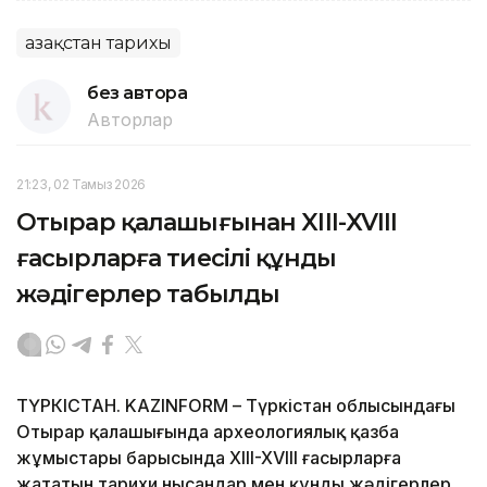
Қазақстан тарихы
без автора
Авторлар
21:23, 02 Тамыз 2026
Отырар қалашығынан XIII-XVIII
ғасырларға тиесілі құнды
жәдігерлер табылды
ТҮРКІСТАН. KAZINFORM – Түркістан облысындағы
Отырар қалашығында археологиялық қазба
жұмыстары барысында XIII-XVIII ғасырларға
жататын тарихи нысандар мен құнды жәдігерлер