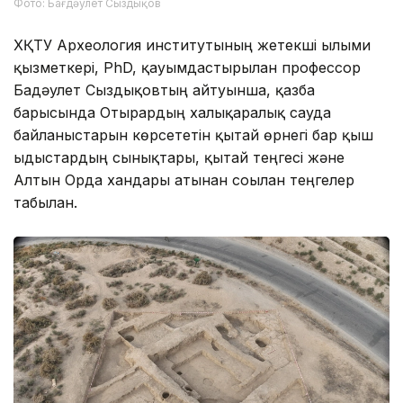
Фото: Бағдәулет Сыздықов
ХҚТУ Археология институтының жетекші ғылыми
қызметкері, PhD, қауымдастырылған профессор
Бағдәулет Сыздықовтың айтуынша, қазба
барысында Отырардың халықаралық сауда
байланыстарын көрсететін қытай өрнегі бар қыш
ыдыстардың сынықтары, қытай теңгесі және
Алтын Орда хандары атынан соғылған теңгелер
табылған.