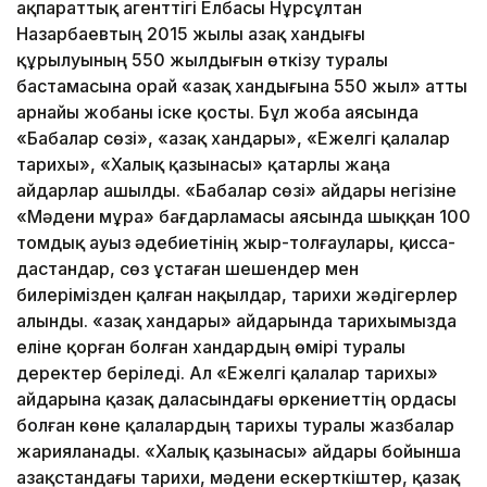
ақпараттық агенттігі Елбасы Нұрсұлтан
Назарбаевтың 2015 жылы Қазақ хандығы
құрылуының 550 жылдығын өткізу туралы
бастамасына орай «Қазақ хандығына 550 жыл» атты
арнайы жобаны іске қосты. Бұл жоба аясында
«Бабалар сөзі», «Қазақ хандары», «Ежелгі қалалар
тарихы», «Халық қазынасы» қатарлы жаңа
айдарлар ашылды. «Бабалар сөзі» айдары негізіне
«Мәдени мұра» бағдарламасы аясында шыққан 100
томдық ауыз әдебиетінің жыр-толғаулары, қисса-
дастандар, сөз ұстаған шешендер мен
билерімізден қалған нақылдар, тарихи жәдігерлер
алынды. «Қазақ хандары» айдарында тарихымызда
еліне қорған болған хандардың өмірі туралы
деректер беріледі. Ал «Ежелгі қалалар тарихы»
айдарына қазақ даласындағы өркениеттің ордасы
болған көне қалалардың тарихы туралы жазбалар
жарияланады. «Халық қазынасы» айдары бойынша
Қазақстандағы тарихи, мәдени ескерткіштер, қазақ