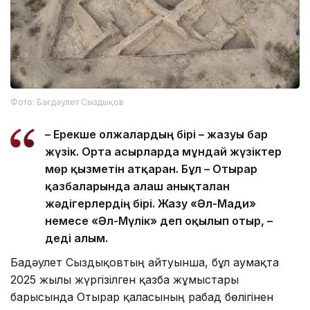
Фото: Бағдәулет Сыздықов
– Ерекше олжалардың бірі – жазуы бар
жүзік. Орта ғасырларда мұндай жүзіктер
мөр қызметін атқарған. Бұл – Отырар
қазбаларында алғаш анықталған
жәдігерлердің бірі. Жазу «Әл-Мағди»
немесе «Әл-Мүлік» деп оқылып отыр, –
деді ғалым.
Бағдәулет Сыздықовтың айтуынша, бұл аумақта
2025 жылы жүргізілген қазба жұмыстары
барысында Отырар қаласының рабад бөлігінен