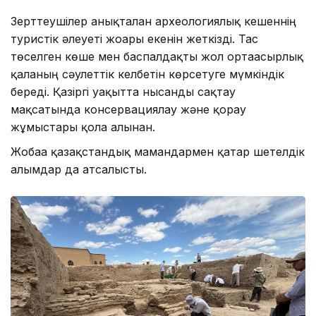
Зерттеушілер анықталған археологиялық кешеннің
туристік әлеуеті жоғары екенін жеткізді. Тас
төселген көше мен баспалдақты жол ортағасырлық
қаланың сәулеттік келбетін көрсетуге мүмкіндік
береді. Қазіргі уақытта нысанды сақтау
мақсатында консервациялау және қорғау
жұмыстары қолға алынған.
Жобаға қазақстандық мамандармен қатар шетелдік
ғалымдар да атсалысты.