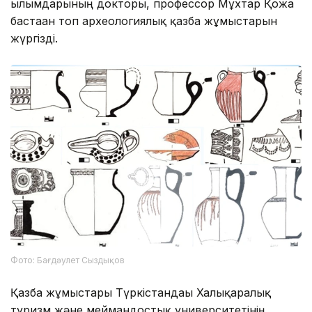
ғылымдарының докторы, профессор Мұхтар Қожа
бастаған топ археологиялық қазба жұмыстарын
жүргізді.
Фото: Бағдәулет Сыздықов
Қазба жұмыстары Түркістандағы Халықаралық
туризм және меймандостық университетінің