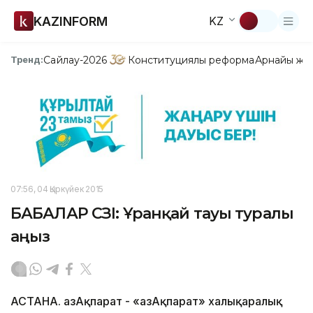
KAZINFORM
KZ
Сайлау-2026
Конституциялық реформа
Арнайы жо
Тренд:
07:56, 04 Қыркүйек 2015
БАБАЛАР СӨЗІ: Ұранқай тауы туралы
аңыз
АСТАНА. ҚазАқпарат - «ҚазАқпарат» халықаралық