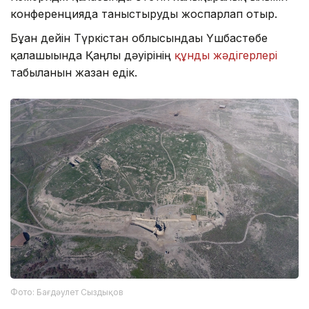
конференцияда таныстыруды жоспарлап отыр.
Бұған дейін Түркістан облысындағы Үшбастөбе
қалашығында Қаңлы дәуірінің
құнды жәдігерлері
табылғанын жазған едік.
Фото: Бағдәулет Сыздықов