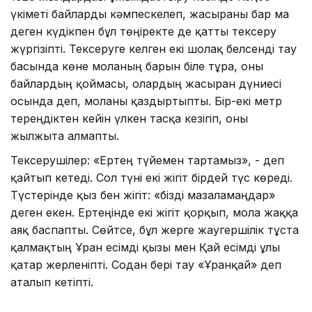
үкіметі байларды кәмпескелеп, жасырғаны бар ма
деген күдікпен бұл төңіректе де қатты тексеру
жүргізіпті. Тексеруге келген екі шолақ белсенді тау
басында көне моланың барын біле тұра, оны
байлардың қоймасы, олардың жасырған дүниесі
осында деп, моланы қаздыртыпты. Бір-екі метр
тереңдіктен кейін үлкен тасқа кезігіп, оны
жылжыта алмапты.
Тексерушілер: «Ертең түйемен тартамыз», - деп
қайтып кетеді. Сол түні екі жігіт бірдей түс көреді.
Түстерінде қыз бен жігіт: «бізді мазаламаңдар»
деген екен. Ертеңінде екі жігіт қорқып, мола жаққа
аяқ баспапты. Сөйтсе, бұл жерге жаугершілік тұста
қалмақтың Ұран есімді қызы мен Қай есімді ұлы
қатар жерленіпті. Содан бері тау «Ұранқай» деп
аталып кетіпті.