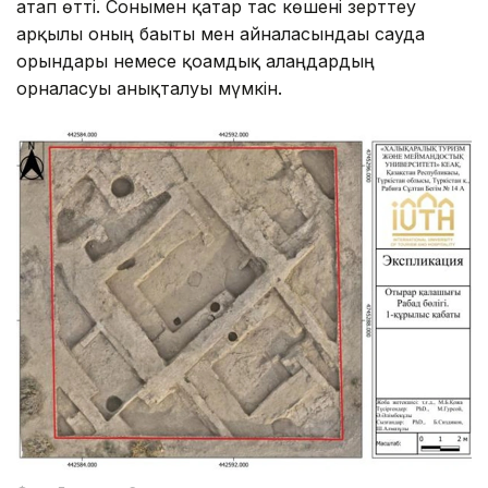
атап өтті. Сонымен қатар тас көшені зерттеу
арқылы оның бағыты мен айналасындағы сауда
орындары немесе қоғамдық алаңдардың
орналасуы анықталуы мүмкін.