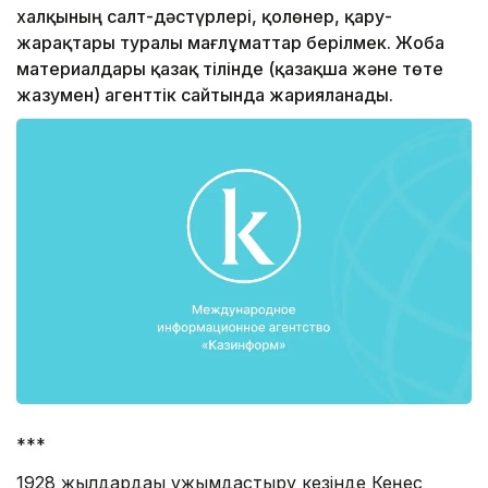
халқының салт-дәстүрлері, қолөнер, қару-
жарақтары туралы мағлұматтар берілмек. Жоба
материалдары қазақ тілінде (қазақша және төте
жазумен) агенттік сайтында жарияланады.
***
1928 жылдардағы ұжымдастыру кезінде Кеңес