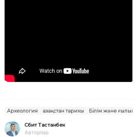
Археология
Қазақстан тарихы
Білім және ғылым
Сәбит Тастанбек
Авторлар