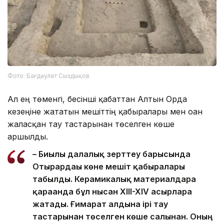
Фото: Бағдәулет Сыздықов
Ал ең төменгі, бесінші қабаттан Алтын Орда
кезеңіне жататын мешіттің қабырғалары мен оған
жалғасқан тау тастарынан төселген көше
аршылды.
– Биылғы далалық зерттеу барысында
Отырардағы көне мешіт қабырғалары
табылды. Керамикалық материалдарға
қарағанда бұл нысан XIII-XIV ғасырларға
жатады. Ғимарат алдына ірі тау
тастарынан төселген көше салынған. Оның