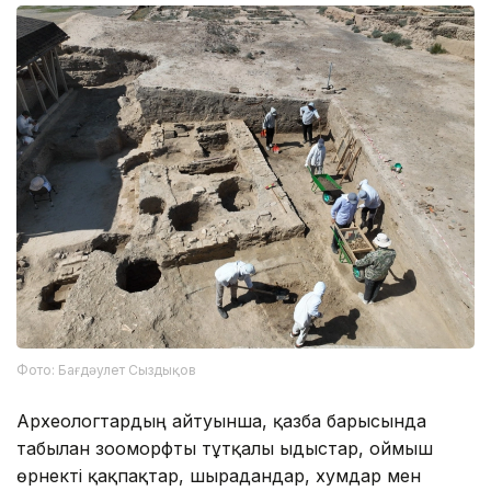
Фото: Бағдәулет Сыздықов
Археологтардың айтуынша, қазба барысында
табылған зооморфты тұтқалы ыдыстар, оймыш
өрнекті қақпақтар, шырағдандар, хумдар мен