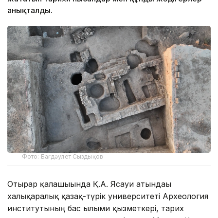
анықталды.
Фото: Бағдәулет Сыздықов
Отырар қалашығында Қ.А. Ясауи атындағы
халықаралық қазақ-түрік университеті Археология
институтының бас ғылыми қызметкері, тарих