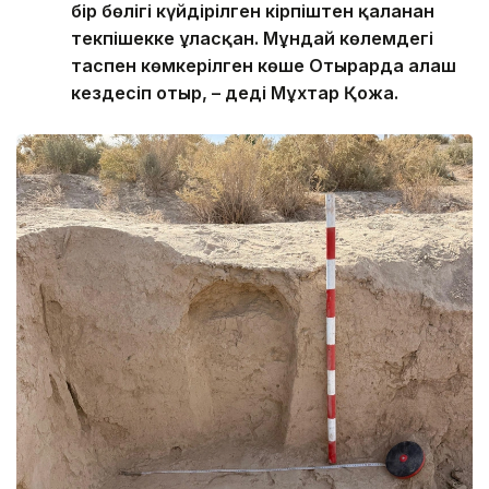
бір бөлігі күйдірілген кірпіштен қаланған
текпішекке ұласқан. Мұндай көлемдегі
таспен көмкерілген көше Отырарда алғаш
кездесіп отыр, – деді Мұхтар Қожа.