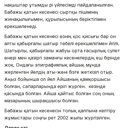
нақыштар ұтымды әрі үйлесімді пайдаланылған.
Бабажы қатын кесенесі сыртқы пішімінің
жинақылығымен, құрылысының беріктігімен
ерекшеленеді.
Бабажы қатын кесенесі өзнің қос қисығы бар он
алты қабырғалы шатыр төбелі ерекшелігімен әйгілі.
Шатырлы, қабырғалы жабуы орта ғасырлық сәулет
өнері мен қазіргі заманғы кесенелердің еш бірінде
жоқ. Ондағы эпиграфиялық айшық мұнда
жерленген әйелдің аты-жөні бізге жеткізіп отыр.
Аңыз бойынша ол әйел Айшаның қамқоршысы
болған, сапарларында еріп жүрген. кезінде
қасында болған. Айша қайтыс болған соң оның
мазарының шырақшысы болған.
Бабажы қатын кесенесін толық қалпына келтіру
жұмыстары соңғы рет 2002 жылы жүргізілген.
Дерек көзі: