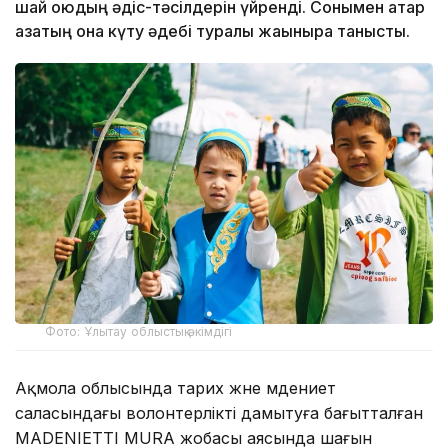
шай қоюдың әдіс-тәсілдерін үйренді. Сонымен қатар
қазақтың қонақ күту әдебі туралы жақынырақ танысты.
Фото: Ұлытау облыстық әкімдігі
Ақмола облысында тарих және мәдениет
саласындағы волонтерлікті дамытуға бағытталған
MADENIETTI MURA жобасы аясында шағын