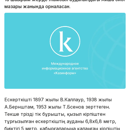
мазары жанында орналасқан.
Ескерткішті 1897 жылы В.Каллаур, 1938 жылы
А.Бернштам, 1953 жылы Т.Бәсенов зерттеген.
Текше тәрізді тік бұрышты, қызыл кірпіштен
тұрғызылған ескерткіштің ауданы 6,8х6,8 метр,
биіктігі 5 метр, қабырғаларына қаланған кірпіштің