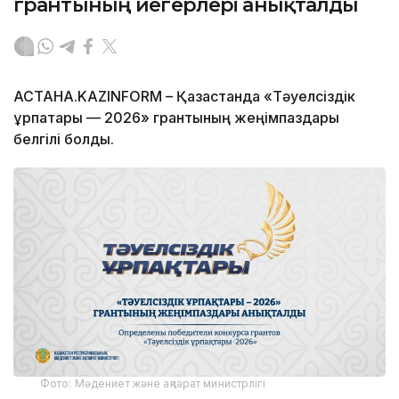
грантының иегерлері анықталды
АСТАНА.KAZINFORM – Қазақстанда «Тәуелсіздік
ұрпақтары — 2026» грантының жеңімпаздары
белгілі болды.
Фото: Мәдениет және ақпарат министрлігі