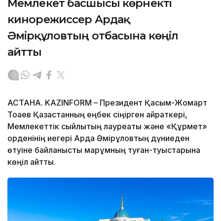
Мемлекет басшысы көрнекті
кинорежиссер Ардақ
Әмірқұловтың отбасына көңіл
айтты
АСТАНА. KAZINFORM – Президент Қасым-Жомарт
Тоқаев Қазақстанның еңбек сіңірген қайраткері,
Мемлекеттік сыйлықтың лауреаты және «Құрмет»
орденінің иегері Ардақ Әмірқұловтың дүниеден
өтуіне байланысты марқұмның туған-туыстарына
көңіл айтты.