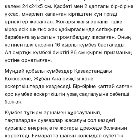
көлемі 24х24х5 см. Қасбеті мен 2 қапталы бір-біріне
ұқсас, мәнерлеп қаланған кірпіштен күн тәрізді
өрнектер жасалған. Жоғары жағы аркалы, ішке
кірер есік шығыс жақ қабырғасында сегізқырлы
барабанға ауысатын тромпбелдеу жасалған. Оның
үстінен ішкі еңсенің 16 қырлы күмбез басталады.
Ал сыртқы күмбезі биіктігі 86 см қырлы призманың
үстіне орнатылған.
Мұндай қобылы күмбездер Қазақстандағы
Көккесене, Жұбан Ана сияқты көне
ескерткіштерде кездеседі. Бір-біріне қаптай салған
қос күмбез ескерткіштің ұзақ сақталуына себепші
болған.
Күмбез тұғыры аршамен құрсауланып,
тақталардан суағарлар жасалуы сол кездегі
құрылыс өнерінің өте жоғары дәрежеде болғанын
көрсетеді. Ғимаратта шағын көлемдегі сәулеттік