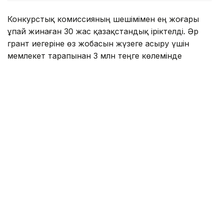
Конкурстық комиссияның шешімімен ең жоғары
ұпай жинаған 30 жас қазақстандық іріктелді. Әр
грант иегеріне өз жобасын жүзеге асыру үшін
мемлекет тарапынан 3 млн теңге көлемінде
қолдау көрсетіледі.
2026 жылы байқауға 2200-ден астам өтінім түсіп,
оның 1745-і қарауға жіберілді. Атап айтқанда,
«Бизнес» бағыты бойынша — 663, «Ақпараттық
технологиялар» — 383, «Ғылым» — 218,
«Мәдениет» — 174, «Медиа» — 158 және
«Волонтерлік» бағыты бойынша 149 өтінім
қабылданды.
«Тәуелсіздік ұрпақтары» гранты дарынды
жастарды қолдау мақсатында Мемлекет басшысы
Қасым-Жомарт Тоқаевтың бастамасымен 2021
жылы тағайындалған.