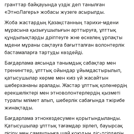
гранттар байқауында үздік деп танылған
«ЭтноЛагерь» жобасы жүзеге асырылды.
Жоба жастардың Қазақстанның тарихи-мәдени
мұрасына қызығушылығын арттыруға, ұлттық
құндылықтарды дәріптеуге және өскелең ұрпақты
мәдени мұраны сақтауға бағытталған волонтерлік
бастамаларға тартуды көздейді.
Бағдарлама аясында танымдық сабақтар мен
тренингтер, ұлттық ойындар ұйымдастырылып,
қатысушылар көрме мен киіз үй жасайтын
шеберхананы аралады. Жастар ұлттық қолөнердің
ерекшеліктері мен этноволонтерлердің қызметі
туралы мәлімет алып, шеберлік сабағында тәжірибе
жинақтады.
Бағдарлама этнокездесумен қорытындыланды.
Қатысушылар ұлттық тағамдар әзірлеп, бауырсақ
пісіру мен самаурынға шай қоюдың әдіс-тәсілдерін