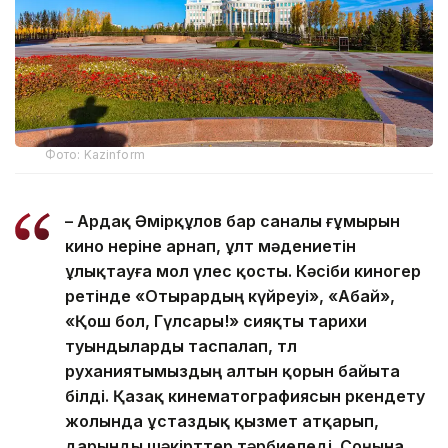
Фото: Kazinform
– Ардақ Әмірқұлов бар саналы ғұмырын
кино өнеріне арнап, ұлт мәдениетін
ұлықтауға мол үлес қосты. Кәсіби киногер
ретінде «Отырардың күйреуі», «Абай»,
«Қош бол, Гүлсары!» сияқты тарихи
туындыларды таспалап, төл
руханиятымыздың алтын қорын байыта
білді. Қазақ кинематографиясын өркендету
жолында ұстаздық қызмет атқарып,
дарынды шәкірттер тәрбиеледі. Соңына