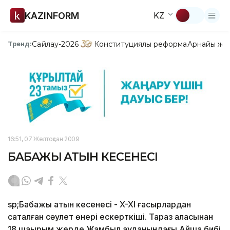
KAZINFORM
KZ
Сайлау-2026
Конституциялық реформа
Арнайы жо
Тренд:
16:51, 07 Желтоқсан 2009
БАБАЖЫ ҚАТЫН КЕСЕНЕСІ
sp;Бабажы қатын кесенесі - X-XI ғасырлардан
сақталған сәулет өнері ескерткіші. Тараз қаласынан
18 шақырым жерде Жамбыл ауданындағы Айша бибі