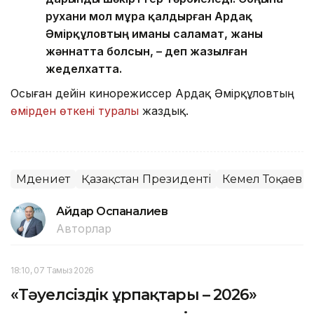
рухани мол мұра қалдырған Ардақ
Әмірқұловтың иманы саламат, жаны
жәннатта болсын, – деп жазылған
жеделхатта.
Осыған дейін кинорежиссер Ардақ Әмірқұловтың
өмірден өткені туралы
жаздық.
Мәдениет
Қазақстан Президенті
Кемел Тоқаев
Айдар Оспаналиев
Авторлар
18:10, 07 Тамыз 2026
«Тәуелсіздік ұрпақтары – 2026»