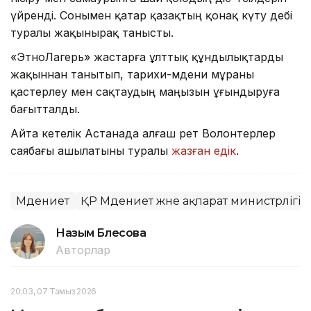
үйренді. Сонымен қатар қазақтың қонақ күту әдебі
туралы жақынырақ танысты.
«ЭтноЛагерь» жастарға ұлттық құндылықтарды
жақыннан танытып, тарихи-мәдени мұраны
қастерлеу мен сақтаудың маңызын ұғындыруға
бағытталды.
Айта кетелік Астанада алғаш рет Волонтерлер
саябағы ашылатыны туралы
жазған едік
.
Мәдениет
ҚР Мәдениет және ақпарат министрлігі
Назым Бөлесова
Авторлар
20:03, 07 Тамыз 2026