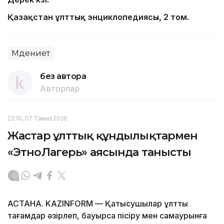
Қазақстан ұлттық энциклопедиясы, 2 том.
Мәдениет
без автора
Авторлар
22:10, 07 Тамыз 2026
Жастар ұлттық құндылықтармен
«ЭтноЛагерь» аясында танысты
АСТАНА. KAZINFORM — Қатысушылар ұлттық
тағамдар әзірлеп, бауырсақ пісіру мен самаурынға