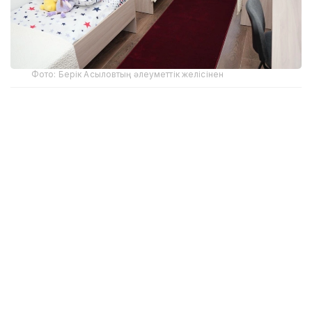
Фото: Берік Асыловтың әлеуметтік желісінен
Орталық Ғылым және жоғары білім министрлігі мен
Алматы қаласы әкімдігінің бастамасымен Қазақ
ұлттық қыздар педагогикалық университетінің
(QyzPU) базасында ашылды.
Оның негізгі мақсаты – жатақханадан орын таба
алмай қалған немесе орналасу кезінде қиындыққа
тап болған студенттерге жедел көмек көрсету.
– Жоғары оқу орындарының цифрлық
платформалары арқылы жатақханаға орын
брондап үлгермеген немесе орналасу
барысында қиындықтарға тап болған білім