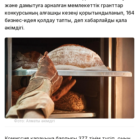
және дамытуға арналған мемлекеттік гранттар
конкурсының алғашқы кезеңі қорытындыланып, 164
бизнес-идея қолдау тапты, деп хабарлайды қала
әкімдігі.
Фото: Алматы әкімдігі
Комиссия қарауына барлығы 377 өтінім түсіп, оның