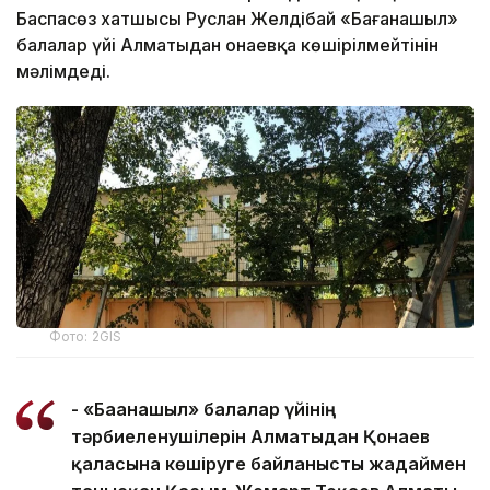
Баспасөз хатшысы Руслан Желдібай «Бағанашыл»
балалар үйі Алматыдан Қонаевқа көшірілмейтінін
мәлімдеді.
Фото: 2GIS
- «Бағанашыл» балалар үйінің
тәрбиеленушілерін Алматыдан Қонаев
қаласына көшіруге байланысты жағдаймен