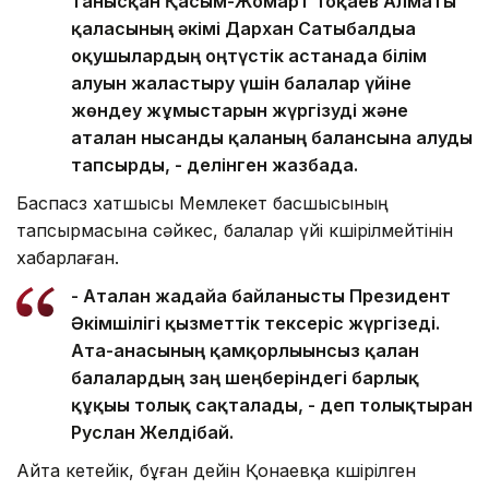
танысқан Қасым-Жомарт Тоқаев Алматы
қаласының әкімі Дархан Сатыбалдыға
оқушылардың оңтүстік астанада білім
алуын жалғастыру үшін балалар үйіне
жөндеу жұмыстарын жүргізуді және
аталған нысанды қаланың балансына алуды
тапсырды, - делінген жазбада.
Баспасөз хатшысы Мемлекет басшысының
тапсырмасына сәйкес, балалар үйі көшірілмейтінін
хабарлаған.
- Аталған жағдайға байланысты Президент
Әкімшілігі қызметтік тексеріс жүргізеді.
Ата-анасының қамқорлығынсыз қалған
балалардың заң шеңберіндегі барлық
құқығы толық сақталады, - деп толықтырған
Руслан Желдібай.
Айта кетейік, бұған дейін Қонаевқа көшірілген