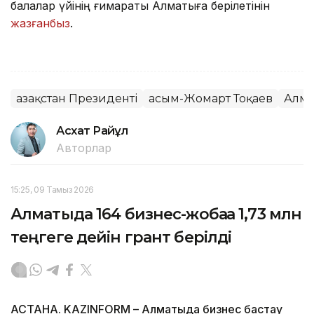
балалар үйінің ғимараты Алматыға берілетінін
жазғанбыз
.
Қазақстан Президенті
Қасым-Жомарт Тоқаев
Алма
Асхат Райқұл
Авторлар
15:25, 09 Тамыз 2026
Алматыда 164 бизнес-жобаға 1,73 млн
теңгеге дейін грант берілді
АСТАНА. KAZINFORM – Алматыда бизнес бастау