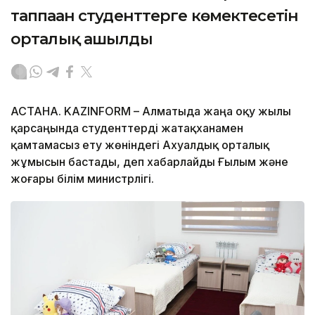
таппаған студенттерге көмектесетін
орталық ашылды
АСТАНА. KAZINFORM – Алматыда жаңа оқу жылы
қарсаңында студенттерді жатақханамен
қамтамасыз ету жөніндегі Ахуалдық орталық
жұмысын бастады, деп хабарлайды Ғылым және
жоғары білім министрлігі.