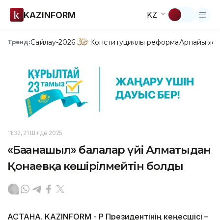
KAZINFORM
KZ
Сайлау-2026
Конституциялық реформа
Арнайы жо
Тренд:
11:32, 21 Шілде 2025
«Бағанашыл» балалар үйі Алматыдан
Қонаевқа көшірілмейтін болды
АСТАНА. KAZINFORM - ҚР Президентінің кеңесшісі –