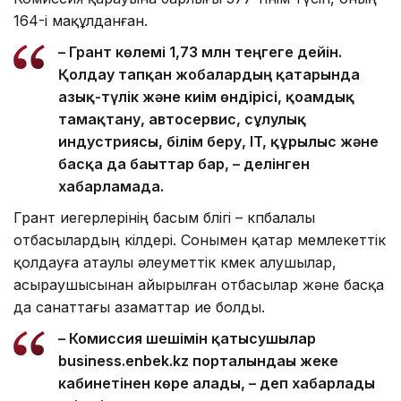
164-і мақұлданған.
– Грант көлемі 1,73 млн теңгеге дейін.
Қолдау тапқан жобалардың қатарында
азық-түлік және киім өндірісі, қоғамдық
тамақтану, автосервис, сұлулық
индустриясы, білім беру, IT, құрылыс және
басқа да бағыттар бар, – делінген
хабарламада.
Грант иегерлерінің басым бөлігі – көпбалалы
отбасылардың өкілдері. Сонымен қатар мемлекеттік
қолдауға атаулы әлеуметтік көмек алушылар,
асыраушысынан айырылған отбасылар және басқа
да санаттағы азаматтар ие болды.
– Комиссия шешімін қатысушылар
business.enbek.kz порталындағы жеке
кабинетінен көре алады, – деп хабарлады