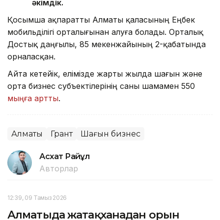
әкімдік.
Қосымша ақпаратты Алматы қаласының Еңбек
мобильділігі орталығынан алуға болады. Орталық
Достық даңғылы, 85 мекенжайының 2-қабатында
орналасқан.
Айта кетейік, елімізде жарты жылда шағын және
орта бизнес субъектілерінің саны шамамен 550
мыңға артты
.
Алматы
Грант
Шағын бизнес
Асхат Райқұл
Авторлар
12:39, 09 Тамыз 2026
Алматыда жатақханадан орын