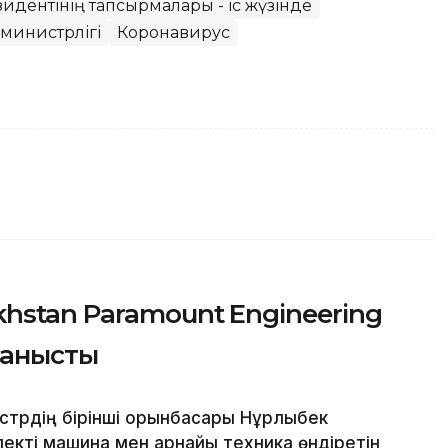
идентінің тапсырмалары - іс жүзінде
министрлігі
Коронавирус
hstan Paramount Engineering
танысты
трдің бірінші орынбасары Нұрлыбек
екті машина мен арнайы техника өндіретін