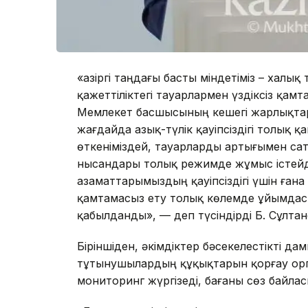
«Қазіргі таңдағы басты міндетіміз – халық
қажеттіліктегі тауарлармен үздіксіз қам
Мемлекет басшысының кешегі жарлықтар
жағдайда азық-түлік қауіпсіздігі толық 
өткеніміздей, тауарларды артығымен сат
нысандары толық режимде жұмыс істейді
азаматтарымыздың қауіпсіздігі үшін ғана
қамтамасыз ету толық көлемде ұйымда
қабылданды», — деп түсіндірді Б. Сұлтан
Біріншіден, әкімдіктер бәсекелестікті д
тұтынушылардың құқықтарын қорғау орга
мониторинг жүргізеді, бағаны сөз байла