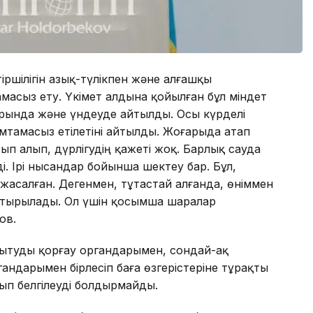
 тіршілігін азық-түлікпен және алғашқы
тамасыз ету. Үкімет алдына қойылған бұл міндет
ында және үндеуде айтылды. Осы күрделі
қамтамасыз етілетіні айтылды. Жоғарыда атап
ып алып, дүрлігудің қажеті жоқ. Барлық сауда
. Ірі нысандар бойынша шектеу бар. Бұл,
 жасалған. Дегенмен, тұтастай алғанда, өніммен
стырылады. Ол үшін қосымша шаралар
ов.
амытуды қорғау органдарымен, сондай-ақ
ндарымен бірлесіп баға өзгерістеріне тұрақты
сып белгілеуді болдырмайды.