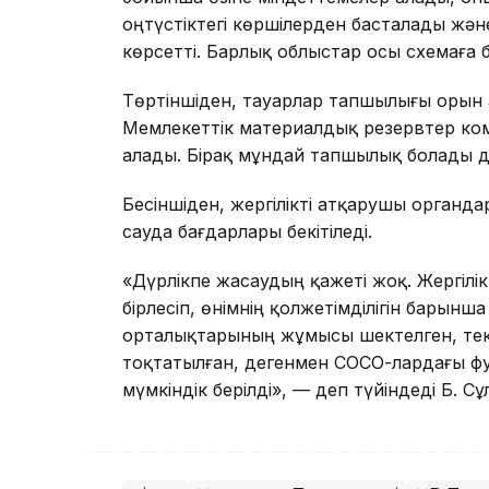
оңтүстіктегі көршілерден басталады жә
көрсетті. Барлық облыстар осы схемаға 
Төртіншіден, тауарлар тапшылығы орын
Мемлекеттік материалдық резервтер ком
алады. Бірақ мұндай тапшылық болады де
Бесіншіден, жергілікті атқарушы органда
сауда бағдарлары бекітіледі.
«Дүрлікпе жасаудың қажеті жоқ. Жергіл
бірлесіп, өнімнің қолжетімділігін барынш
орталықтарының жұмысы шектелген, тек 
тоқтатылған, дегенмен СОСО-лардағы фуд
мүмкіндік берілді», — деп түйіндеді Б. Сұ