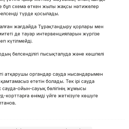
не бұл схема өткен жылы жақсы нәтижелер
белсенді түрде қосылады.
 алған жағдайда Тұрақтандыру қорлары мен
итеті де тауар интервенцияларын жүргізе
п күтілмейді.
рдың белсенділігі пысықталуда және көшпелі
ікті атқарушы органдар сауда нысандарымен
а қамтамасыз ететін болады. Тек ірі сауда
сауда-ойын-сауық бөлігінің жұмысы
-корттарға өнімді үйге жеткізуге көшуге
лтанов.