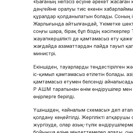
«Бағаның негізсіз өсуіне әрекет жасаған
деңгейіне оралуы тиіс екенін хабарлаймы
құралдар қолданылатын болады. Соның 
Жарлығында айтылғандай, Үкіметке шекті 
соңғы шара, бірақ бұл біздің кәсіпкерле
жауапкершілікті де қамтамасыз ету қажетт
жағдайда азаматтардан пайда тауып қалу
министрі.
Екіншіден, тауарларды теңдестірілген ж
іс-қимыл қамтамасыз етілетін болады. Қазі
қамтамасыз етумен белсенді айналысады
ҚР АШМ тарапынан өнім өндірушілер мен т
өңірлерге берілді.
Үшіншіден, «айналым схемасы» деп ата
қолдану кеңейтілді. Жергілікті атқарушы
жүргізуде, олар азық-түлік өндірушілерм
бойынша өзіне міндеттемелер алады, оны