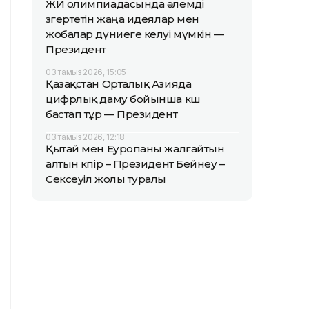
ЖИ олимпиадасында әлемді
өзгертетін жаңа идеялар мен
жобалар дүниеге келуі мүмкін —
Президент
03 тамыз 2026, 15:05
Қазақстан Орталық Азияда
цифрлық даму бойынша көш
бастап тұр — Президент
03 тамыз 2026, 12:18
Қытай мен Еуропаны жалғайтын
алтын көпір – Президент Бейнеу –
Сексеуіл жолы туралы