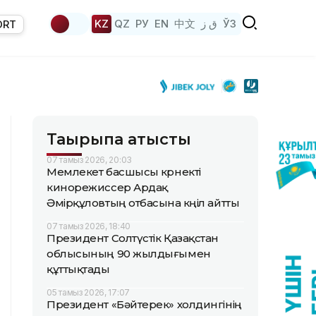
KZ
QZ
РУ
EN
中文
ق ز
ЎЗ
ORT
Тақырыпқа қатысты
07 тамыз 2026, 20:03
Мемлекет басшысы көрнекті
кинорежиссер Ардақ
Әмірқұловтың отбасына көңіл айтты
07 тамыз 2026, 18:40
Президент Солтүстік Қазақстан
облысының 90 жылдығымен
құттықтады
05 тамыз 2026, 17:07
Президент «Бәйтерек» холдингінің