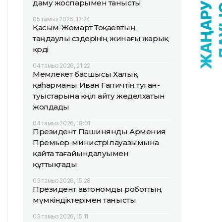
даму жоспарымен танысты
05 тамыз 2026, 12:24
Қасым-Жомарт Тоқаевтың
таңдаулы сөздерінің жинағы жарық
көрді
04 тамыз 2026, 21:22
Мемлекет басшысы Халық
қаһарманы Иван Гапичтің туған-
туыстарына көңіл айту жеделхатын
жолдады
04 тамыз 2026, 18:01
Президент Пашинянды Армения
Премьер-министрі лауазымына
қайта тағайындалуымен
құттықтады
03 тамыз 2026, 15:28
Президент автономды роботтың
мүмкіндіктерімен танысты
03 тамыз 2026, 15:11