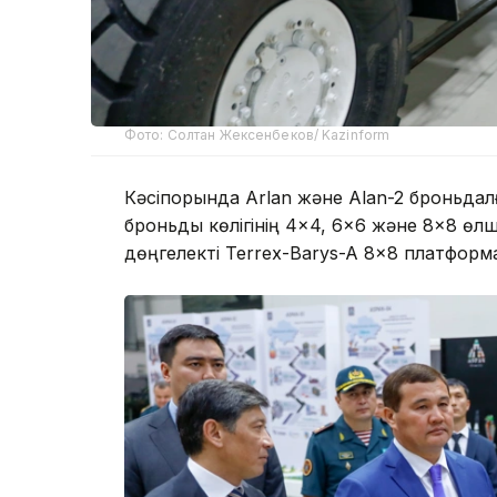
Фото: Солтан Жексенбеков/ Kazinform
Кәсіпорында Arlan және Alan-2 броньдал
броньды көлігінің 4×4, 6×6 және 8×8 өлш
дөңгелекті Terrex-Barys-A 8×8 платфор