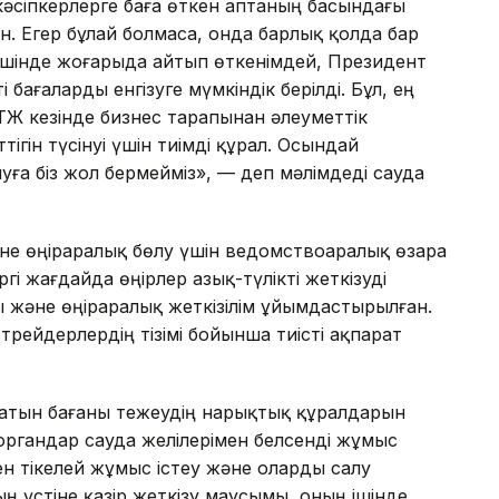
 кәсіпкерлерге баға өткен аптаның басындағы
н. Егер бұлай болмаса, онда барлық қолда бар
ішінде жоғарыда айтып өткенімдей, Президент
бағаларды енгізуге мүмкіндік берілді. Бұл, ең
р ТЖ кезінде бизнес тарапынан әлеуметтік
ігін түсінуі үшін тиімді құрал. Осындай
ға біз жол бермейміз», — деп мәлімдеді сауда
әне өңіраралық бөлу үшін ведомствоаралық өзара
ргі жағдайда өңірлер азық-түлікті жеткізуді
 және өңіраралық жеткізілім ұйымдастырылған.
рейдерлердің тізімі бойынша тиісті ақпарат
латын бағаны тежеудің нарықтық құралдарын
 органдар сауда желілерімен белсенді жұмыс
ен тікелей жұмыс істеу және оларды салу
ң үстіне қазір жеткізу маусымы, оның ішінде