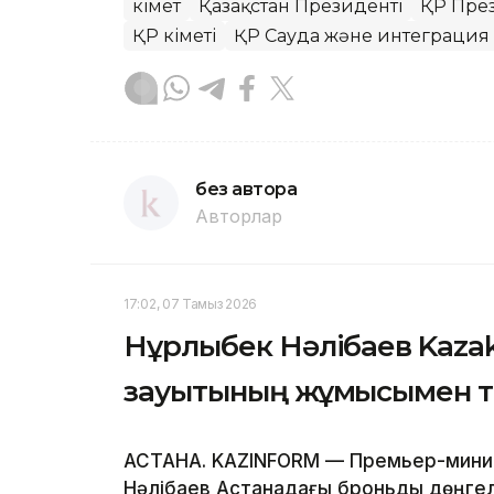
Үкімет
Қазақстан Президенті
ҚР През
ҚР Үкіметі
ҚР Сауда және интеграция 
без автора
Авторлар
17:02, 07 Тамыз 2026
Нұрлыбек Нәлібаев Kazak
зауытының жұмысымен 
АСТАНА. KAZINFORM — Премьер-минис
Нәлібаев Астанадағы броньды дөңгел