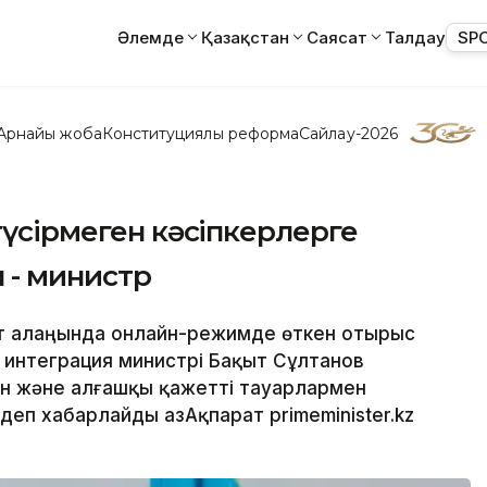
Әлемде
Қазақстан
Саясат
Талдау
SP
Арнайы жоба
Конституциялық реформа
Сайлау-2026
түсірмеген кәсіпкерлерге
 - министр
мет алаңында онлайн-режимде өткен отырыс
интеграция министрі Бақыт Сұлтанов
ен және алғашқы қажетті тауарлармен
еп хабарлайды ҚазАқпарат primeminister.kz