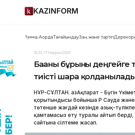
KAZINFORM
Ақорда
Тағайындау
Заң және тәртіп
Дерекқор
Тренд:
15:25, 17 Наурыз 2020
Бағаны бұрынғы деңгейге 
тиісті шара қолданылады
НҰР-СҰЛТАН. ҚазАқпарат - Бүгін Үкі
қорытындысы бойынша ҚР Сауда және 
төтенше жағдай кезінде азық-түлікп
қамтамасыз ету туралы айтып берді, д
сайтына сілтеме жасап.