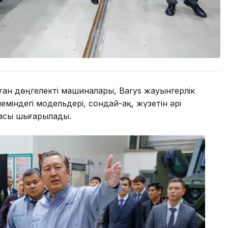
ған дөңгелекті машиналары, Barys жауынгерлік
еміндегі модельдері, сондай-ақ, жүзетін әрі
масы шығарылады.