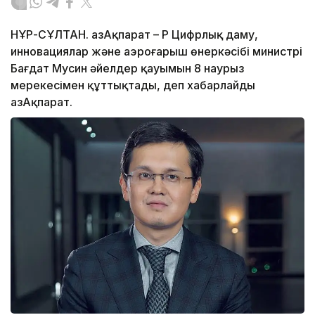
НҰР-СҰЛТАН. ҚазАқпарат – ҚР Цифрлық даму,
инновациялар және аэроғарыш өнеркәсібі министрі
Бағдат Мусин әйелдер қауымын 8 наурыз
мерекесімен құттықтады, деп хабарлайды
ҚазАқпарат.