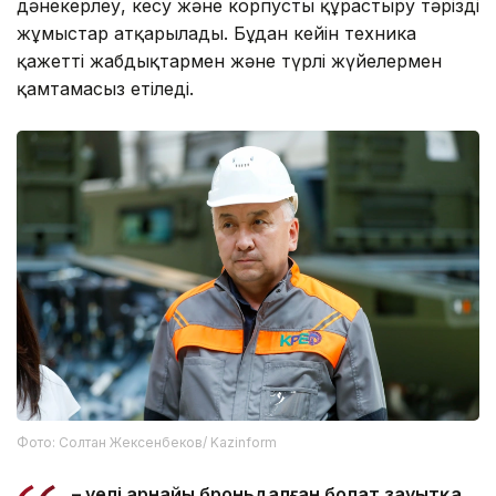
дәнекерлеу, кесу және корпусты құрастыру тәрізді
жұмыстар атқарылады. Бұдан кейін техника
қажетті жабдықтармен және түрлі жүйелермен
қамтамасыз етіледі.
Фото: Солтан Жексенбеков/ Kazinform
– Әуелі арнайы броньдалған болат зауытқа