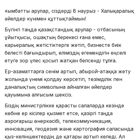
«Қымбатты арулар, сіздерді 8 наурыз - Халықаралық
әйелдер күнімен құттықтаймын!
Бүгінгі таңда қазақстандық арулар - отбасының
ұйытқысы, ошақтың берекесі ғана емес,
карьералық жетістіктерге жетіп, бизнесте биік
белесті бағындырып, еліміздің егемендігін еңселі
етуге зор үлес қосып жатқан белсенді тұлға.
Ер-азаматтарға сенім артып, абырой-атаққа жету
жолында үнемі қолдау көрсетіп, төзімділік пен
даналықтың символына айналған әйелдер
қауымына алғысым шексіз.
Біздің министрлікке қарасты салаларда кезінде
көбіне ер кісілер қызмет етсе, қазіргі таңда
аэроғарыш өнеркәсібі, телекоммуникация,
инновация, геодезия және картография саласында
қыз-келіншектердің де қатары артып келеді. Ал