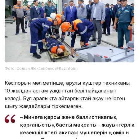
Фото: Солтан Жексенбеков/ Kazinform
Кәсіпорын мәліметінше, Қарулы күштер техниканы
10 жылдан астам уақыттан бері пайдаланып
келеді. Бұл аралықта айтарлықтай ақау не істен
шығу жағдайлары тіркелмеген.
– Минаға қарсы және баллистикалық
қорғаныстың басты мақсаты – жауынгерлік
кезекшіліктегі экипаж мүшелерінің өмірін