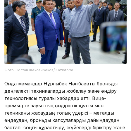
Фото: Солтан Жексенбеков/ Kazinform
Онда мамандар Нұрлыбек Нәлібаевты броньды
дөңгелекті техникаларды жобалау және өндіру
технологиясы туралы хабардар етті. Вице-
премьерге зауыттың өндірістік қуаты мен
техниканы жасаудың толық үдерісі – металды
өңдеуден, броньды капсулаларды дайындаудан
бастап, соңғы құрастыру, жүйелерді біріктіру және