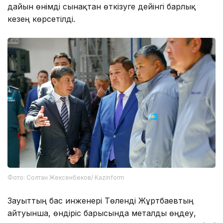
дайын өнімді сынақтан өткізуге дейінгі барлық
кезең көрсетілді.
Фото: Солтан Жексенбеков/ Kazinform
Зауыттың бас инженері Төленді Жұртбаевтың
айтуынша, өндіріс барысында металды өңдеу,