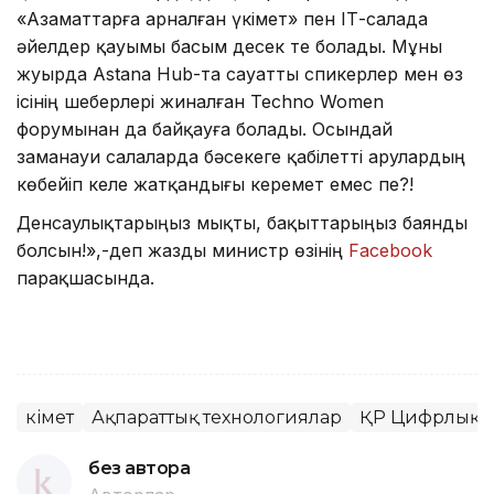
«Азаматтарға арналған үкімет» пен ІТ-салада
әйелдер қауымы басым десек те болады. Мұны
жуырда Astana Hub-та сауатты спикерлер мен өз
ісінің шеберлері жиналған Techno Women
форумынан да байқауға болады. Осындай
заманауи салаларда бәсекеге қабілетті арулардың
көбейіп келе жатқандығы керемет емес пе?!
Денсаулықтарыңыз мықты, бақыттарыңыз баянды
болсын!»,-деп жазды министр өзінің
Facebook
парақшасында.
Үкімет
Ақпараттық технологиялар
ҚР Цифрлық д
без автора