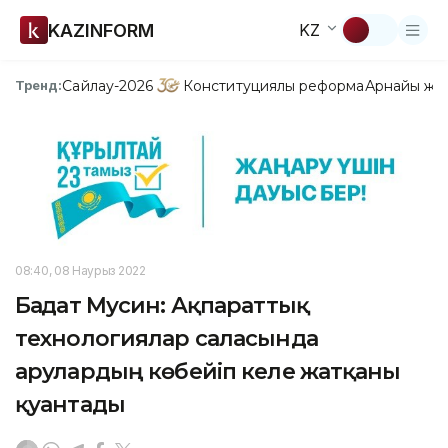
KAZINFORM
KZ
Сайлау-2026
Конституциялық реформа
Арнайы жо
Тренд:
08:40, 08 Наурыз 2022
Бағдат Мусин: Ақпараттық
технологиялар саласында
арулардың көбейіп келе жатқаны
қуантады