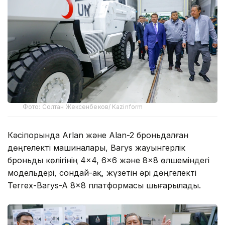
Фото: Солтан Жексенбеков/ Kazinform
Кәсіпорында Arlan және Alan-2 броньдалған
дөңгелекті машиналары, Barys жауынгерлік
броньды көлігінің 4×4, 6×6 және 8×8 өлшеміндегі
модельдері, сондай-ақ, жүзетін әрі дөңгелекті
Terrex-Barys-A 8×8 платформасы шығарылады.