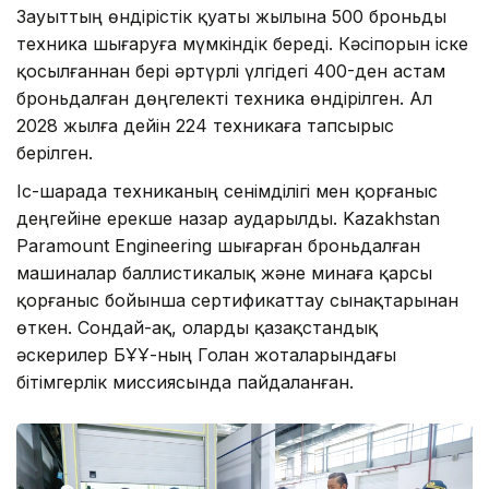
Зауыттың өндірістік қуаты жылына 500 броньды
техника шығаруға мүмкіндік береді. Кәсіпорын іске
қосылғаннан бері әртүрлі үлгідегі 400-ден астам
броньдалған дөңгелекті техника өндірілген. Ал
2028 жылға дейін 224 техникаға тапсырыс
берілген.
Іс-шарада техниканың сенімділігі мен қорғаныс
деңгейіне ерекше назар аударылды. Kazakhstan
Paramount Engineering шығарған броньдалған
машиналар баллистикалық және минаға қарсы
қорғаныс бойынша сертификаттау сынақтарынан
өткен. Сондай-ақ, оларды қазақстандық
әскерилер БҰҰ-ның Голан жоталарындағы
бітімгерлік миссиясында пайдаланған.