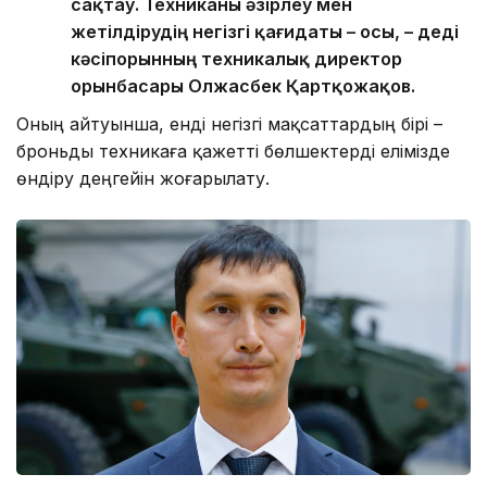
сақтау. Техниканы әзірлеу мен
жетілдірудің негізгі қағидаты – осы, – деді
кәсіпорынның техникалық директор
орынбасары Олжасбек Қартқожақов.
Оның айтуынша, енді негізгі мақсаттардың бірі –
броньды техникаға қажетті бөлшектерді елімізде
өндіру деңгейін жоғарылату.