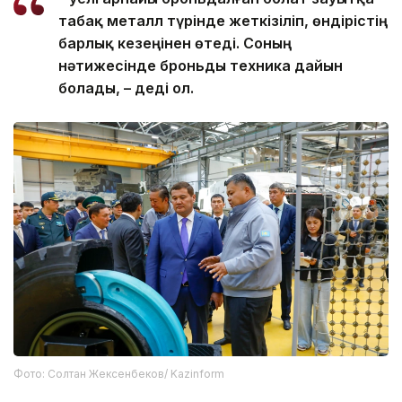
табақ металл түрінде жеткізіліп, өндірістің
барлық кезеңінен өтеді. Соның
нәтижесінде броньды техника дайын
болады, – деді ол.
Фото: Солтан Жексенбеков/ Kazinform