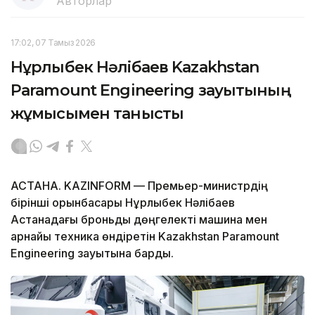
Авторлар
17:02, 07 Тамыз 2026
Нұрлыбек Нәлібаев Kazakhstan
Paramount Engineering зауытының
жұмысымен танысты
АСТАНА. KAZINFORM — Премьер-министрдің
бірінші орынбасары Нұрлыбек Нәлібаев
Астанадағы броньды дөңгелекті машина мен
арнайы техника өндіретін Kazakhstan Paramount
Engineering зауытына барды.