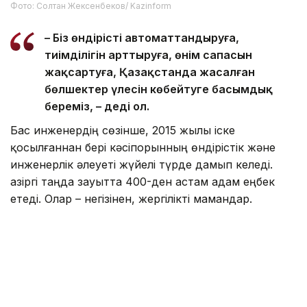
Фото: Солтан Жексенбеков/ Kazinform
– Біз өндірісті автоматтандыруға,
тиімділігін арттыруға, өнім сапасын
жақсартуға, Қазақстанда жасалған
бөлшектер үлесін көбейтуге басымдық
береміз, – деді ол.
Бас инженердің сөзінше, 2015 жылы іске
қосылғаннан бері кәсіпорынның өндірістік және
инженерлік әлеуеті жүйелі түрде дамып келеді.
Қазіргі таңда зауытта 400-ден астам адам еңбек
етеді. Олар – негізінен, жергілікті мамандар.