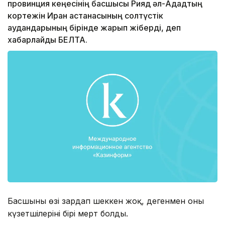
провинция кеңесінің басшысы Рияд әл-Ададтың
кортежін Иран астанасының солтүстік
аудандарының бірінде жарып жіберді, деп
хабарлайды БЕЛТА.
Басшының өзі зардап шеккен жоқ, дегенмен оның
күзетшілерінің бірі мерт болды.