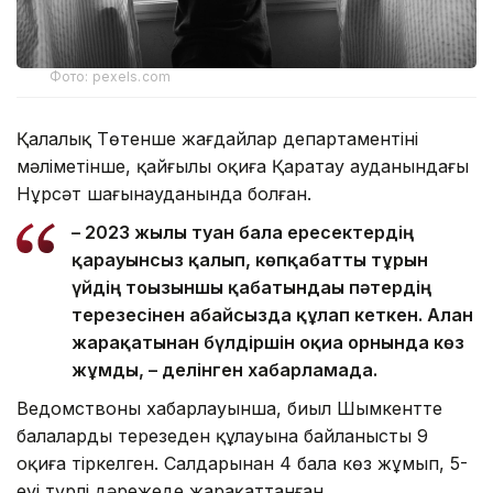
Фото: pexels.com
Қалалық Төтенше жағдайлар департаментінің
мәліметінше, қайғылы оқиға Қаратау ауданындағы
Нұрсәт шағынауданында болған.
– 2023 жылы туған бала ересектердің
қарауынсыз қалып, көпқабатты тұрғын
үйдің тоғызыншы қабатындағы пәтердің
терезесінен абайсызда құлап кеткен. Алған
жарақатынан бүлдіршін оқиға орнында көз
жұмды, – делінген хабарламада.
Ведомствоның хабарлауынша, биыл Шымкентте
балалардың терезеден құлауына байланысты 9
оқиға тіркелген. Салдарынан 4 бала көз жұмып, 5-
еуі түрлі дәрежеде жарақаттанған.