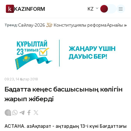
KAZINFORM
KZ
Сайлау-2026
Конституциялық реформа
Арнайы жо
Тренд:
09:23, 14 Қаңтар 2018
Бағдатта кеңес басшысының көлігін
жарып жіберді
АСТАНА. ҚазАқпарат - Қаңтардың 13-і күні Бағдаттағы