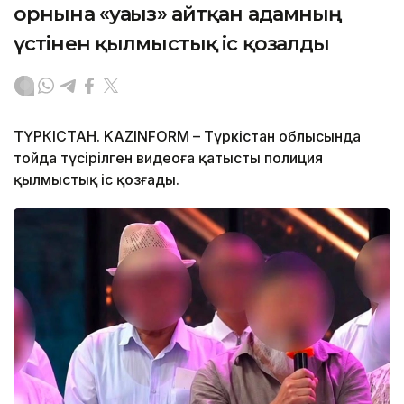
орнына «уағыз» айтқан адамның
үстінен қылмыстық іс қозғалды
ТҮРКІСТАН. KAZINFORM – Түркістан облысында
тойда түсірілген видеоға қатысты полиция
қылмыстық іс қозғады.