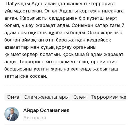
Шабуылды Аден алаңында жанкешті-террорист
ұйымдастырған. Ол әл-Ададтың кортежін нысанаға
алған. Жарылыстың салдарынан бір күзетші мерт
болып, үшеуі жарақат алды. Сонымен қатар тағы 7
адам осы оқиғаның құрбаны болды. Олар жарылыс
болған аймақтан өтіп бара жатқан кездейсоқ
азаматтар мен құқық қорғау органының
қызметкерлері болатын. Қосымша 8 адам жарақат
алды. Террорист мотоцклмен келіп, провинция
басшысының көлігінің жанына келгенде жарылғыш
затты іске қосқан.
Оқиға
Әлем жаңалықтары
Әлем
Терроризм және
Айдар Оспаналиев
Авторлар