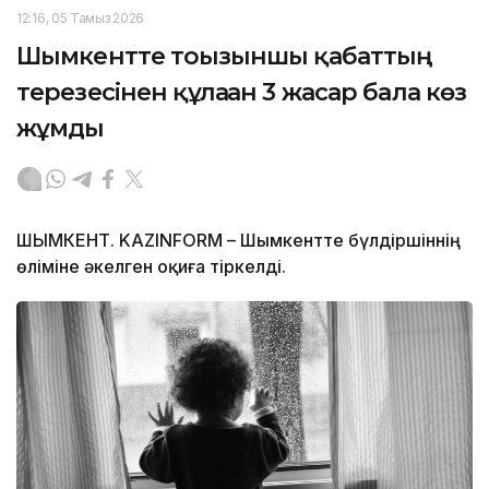
12:16, 05 Тамыз 2026
Шымкентте тоғызыншы қабаттың
терезесінен құлаған 3 жасар бала көз
жұмды
ШЫМКЕНТ. KAZINFORM – Шымкентте бүлдіршіннің
өліміне әкелген оқиға тіркелді.