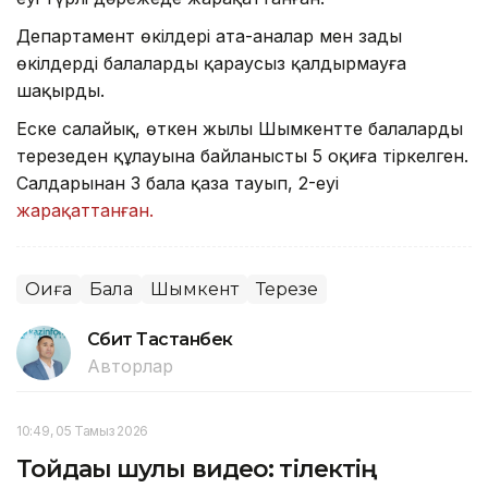
Департамент өкілдері ата-аналар мен заңды
өкілдерді балаларды қараусыз қалдырмауға
шақырды.
Еске салайық, өткен жылы Шымкентте балалардың
терезеден құлауына байланысты 5 оқиға тіркелген.
Салдарынан 3 бала қаза тауып, 2-еуі
жарақаттанған.
Оқиға
Бала
Шымкент
Терезе
Сәбит Тастанбек
Авторлар
10:49, 05 Тамыз 2026
Тойдағы шулы видео: тілектің