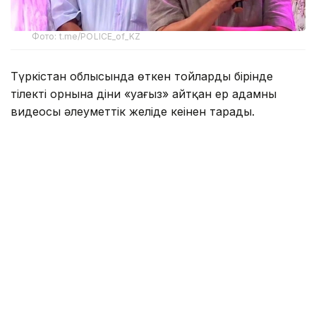
Фото: t.me/POLICE_of_KZ
Түркістан облысында өткен тойлардың бірінде
тілектің орнына діни «уағыз» айтқан ер адамның
видеосы әлеуметтік желіде кеңінен тарады.
Бейнежазбада ол тойларда арақтың қойылмай
жүргенін құптайтынын айтып, ендігі кезекте
музыкадан бас тарту керектігін жеткізген. Сондай-
ақ ерлер мен әйелдердің бірге отыруын шариғатқа
қайшы деп бағалап, мұсылмандардың діни
талаптарды қатаң ұстануы қажет екенін
айтқан.
Ішкі істер министрлігі бұл видеоға қатысты ресми
мәлімдеме жасады.
– Әлеуметтік желілерге жүргізілген
мониторинг барысында Түркістан