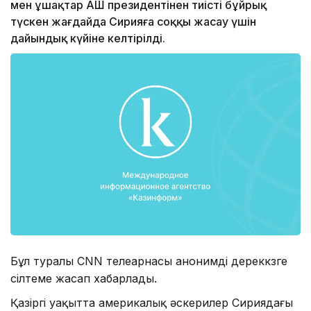
мен ұшақтар АҚШ президентінен тиісті бұйрық
түскен жағдайда Сирияға соққы жасау үшін
дайындық күйіне келтірілді.
Бұл туралы CNN телеарнасы анонимді дереккөзге
сілтеме жасап хабарлады.
Қазіргі уақытта америкалық әскерилер Сириядағы