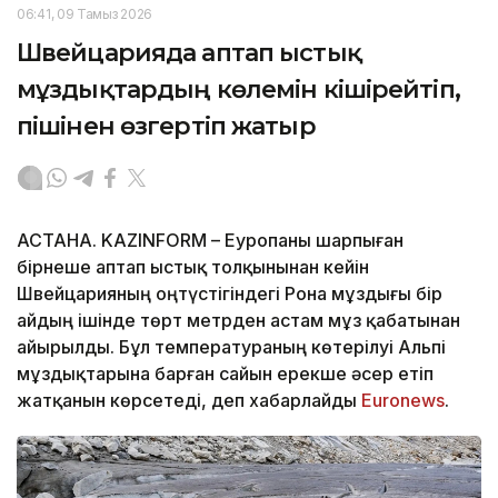
06:41, 09 Тамыз 2026
Швейцарияда аптап ыстық
мұздықтардың көлемін кішірейтіп,
пішінен өзгертіп жатыр
АСТАНА. KAZINFORM – Еуропаны шарпыған
бірнеше аптап ыстық толқынынан кейін
Швейцарияның оңтүстігіндегі Рона мұздығы бір
айдың ішінде төрт метрден астам мұз қабатынан
айырылды. Бұл температураның көтерілуі Альпі
мұздықтарына барған сайын ерекше әсер етіп
жатқанын көрсетеді, деп хабарлайды
Еuronews
.