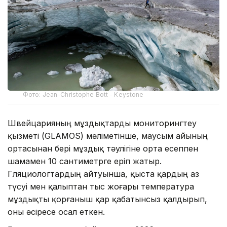
Фото: Jean-Christophe Bott - Keystone
Швейцарияның мұздықтарды мониторингтеу
қызметі (GLAMOS) мәліметінше, маусым айының
ортасынан бері мұздық тәулігіне орта есеппен
шамамен 10 сантиметрге еріп жатыр.
Гляциологтардың айтуынша, қыста қардың аз
түсуі мен қалыптан тыс жоғары температура
мұздықты қорғаныш қар қабатынсыз қалдырып,
оны әсіресе осал еткен.