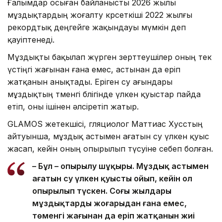
Ғалымдар осыған байланысты 2026 жылы
мұздықтардың жоғалту көрсеткіші 2022 жылғы
рекордтық деңгейге жақындауы мүмкін деп
қауіптенеді.
Мұздықты бақылап жүрген зерттеушілер оның тек
үстіңгі жағынан ғана емес, астынан да еріп
жатқанын анықтады. Еріген су ағындары
мұздықтың төменгі бөлігінде үлкен қуыстар пайда
етіп, оны ішінен әлсіретіп жатыр.
GLAMOS жетекшісі, гляциолог Маттиас Хусстың
айтуынша, мұздық астымен ағатын су үлкен қуыс
жасап, кейін оның опырылып түсуіне себеп болған.
– Бұл – опырылу шұңқыры. Мұздық астымен
ағатын су үлкен қуысты ойып, кейін ол
опырылып түскен. Соңғы жылдары
мұздықтардың жоғарыдан ғана емес,
төменгі жағынан да еріп жатқанын жиі