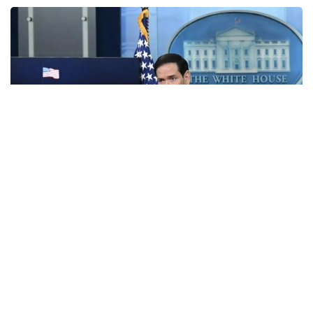
Фото: Анадолу
АҚШ Мемлекеттік хатшысы Марко Рубио Орта
дәліз деп те аталатын Транскаспий сауда бағыты
бойындағы жеке сектор инвестицияларына қолдау
көрсететін Транскаспий бастамасы қорының
құрылғанын мәлімдеді.
Әзербайжан мен Армения арасындағы бейбіт