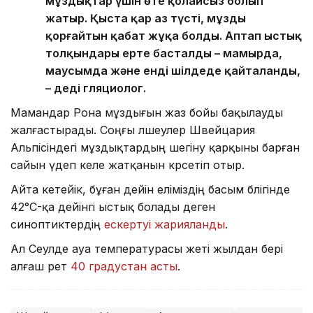
мұздықтар үшін өте қолайсыз болып
жатыр. Қыста қар аз түсті, мұзды
қорғайтын қабат жұқа болды. Аптап ыстық
толқындары ерте басталды – мамырда,
маусымда және енді шілдеде қайталанды,
– деді гляциолог.
Мамандар Рона мұздығын жаз бойы бақылауды
жалғастырады. Соңғы өлшеулер Швейцария
Альпісіндегі мұздықтардың шегіну қарқыны барған
сайын үдеп келе жатқанын көрсетіп отыр.
Айта кетейік, бұған дейін еліміздің басым бөлігінде
42°C-қа дейінгі ыстық болады деген
синоптиктердің
ескертуі жарияланды
.
Ал Сеулде ауа температурасы жеті жылдан бері
алғаш рет
40 градустан асты
.