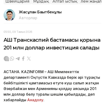
Швейцария
Мұздық
Аптап ыстық
Әлем жаңал
Жасұлан Бақытбекұлы
Авторлар
05:50, 09 Тамыз 2026
АҚШ Транскаспий бастамасы қорына
201 млн доллар инвестиция салады
АСТАНА. KAZINFORM – АҚШ Мемлекеттік
департаменті Оңтүстік Кавказда берік әрі тұрақты
бейбітшілікті қамтамасыз етуге күш салып жатқан
Әзербайжан мен Арменияны қолдау аясында 201
млн доллар бөлу туралы шешім қабылдады, деп
хабарлайды
Анадолу
.