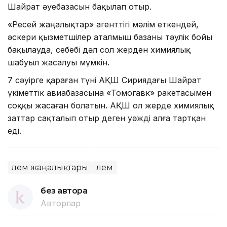
Шайрат әуебазасын бақылап отыр.
«Ресей жаңалықтар» агенттігі мәлім еткендей,
әскери қызметшілер аталмыш базаны тәулік бойы
бақылауда, себебі дәл сол жерден химиялық
шабуыл жасалуы мүмкін.
7 сәуірге қараған түні АҚШ Сириядағы Шайрат
үкіметтік авиабазасына «Томогавк» ракетасымен
соққы жасаған болатын. АҚШ ол жерде химиялық
заттар сақталып отыр деген уәжді алға тартқан
еді.
Әлем жаңалықтары
Әлем
без автора
Авторлар