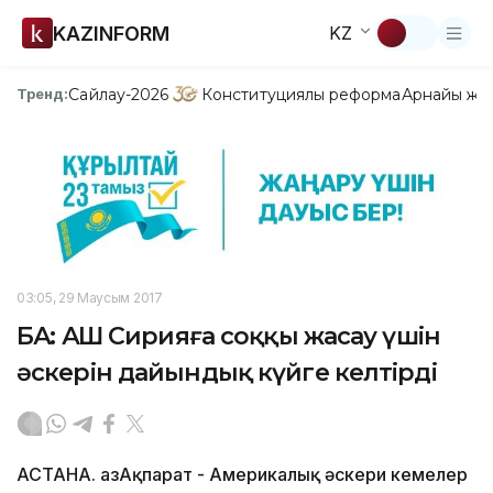
KAZINFORM
KZ
Сайлау-2026
Конституциялық реформа
Арнайы жо
Тренд:
03:05, 29 Маусым 2017
БАҚ: АҚШ Сирияға соққы жасау үшін
әскерін дайындық күйге келтірді
АСТАНА. ҚазАқпарат - Америкалық әскери кемелер