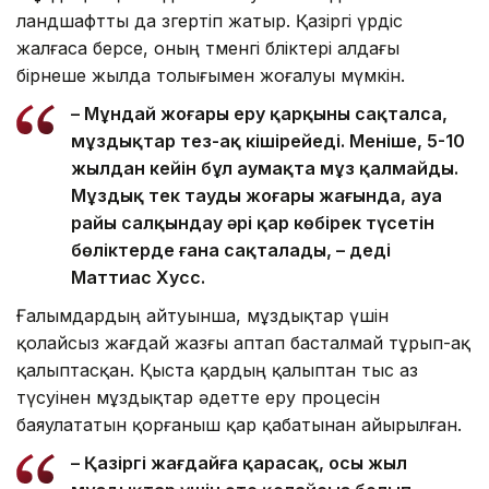
ландшафтты да өзгертіп жатыр. Қазіргі үрдіс
жалғаса берсе, оның төменгі бөліктері алдағы
бірнеше жылда толығымен жоғалуы мүмкін.
– Мұндай жоғары еру қарқыны сақталса,
мұздықтар тез-ақ кішірейеді. Меніңше, 5-10
жылдан кейін бұл аумақта мұз қалмайды.
Мұздық тек таудың жоғары жағында, ауа
райы салқындау әрі қар көбірек түсетін
бөліктерде ғана сақталады, – деді
Маттиас Хусс.
Ғалымдардың айтуынша, мұздықтар үшін
қолайсыз жағдай жазғы аптап басталмай тұрып-ақ
қалыптасқан. Қыста қардың қалыптан тыс аз
түсуінен мұздықтар әдетте еру процесін
баяулататын қорғаныш қар қабатынан айырылған.
– Қазіргі жағдайға қарасақ, осы жыл