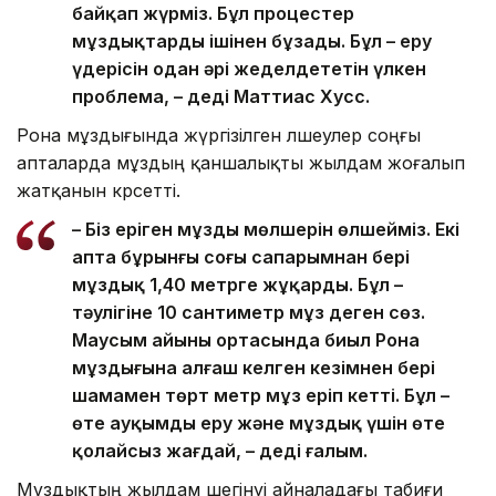
байқап жүрміз. Бұл процестер
мұздықтарды ішінен бұзады. Бұл – еру
үдерісін одан әрі жеделдететін үлкен
проблема, – деді Маттиас Хусс.
Рона мұздығында жүргізілген өлшеулер соңғы
апталарда мұздың қаншалықты жылдам жоғалып
жатқанын көрсетті.
– Біз еріген мұздың мөлшерін өлшейміз. Екі
апта бұрынғы соңғы сапарымнан бері
мұздық 1,40 метрге жұқарды. Бұл –
тәулігіне 10 сантиметр мұз деген сөз.
Маусым айының ортасында биыл Рона
мұздығына алғаш келген кезімнен бері
шамамен төрт метр мұз еріп кетті. Бұл –
өте ауқымды еру және мұздық үшін өте
қолайсыз жағдай, – деді ғалым.
Мұздықтың жылдам шегінуі айналадағы табиғи