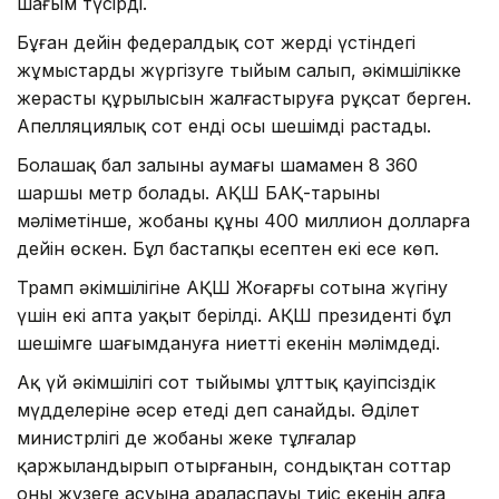
шағым түсірді.
Бұған дейін федералдық сот жердің үстіндегі
жұмыстарды жүргізуге тыйым салып, әкімшілікке
жерасты құрылысын жалғастыруға рұқсат берген.
Апелляциялық сот енді осы шешімді растады.
Болашақ бал залының аумағы шамамен 8 360
шаршы метр болады. АҚШ БАҚ-тарының
мәліметінше, жобаның құны 400 миллион долларға
дейін өскен. Бұл бастапқы есептен екі есе көп.
Трамп әкімшілігіне АҚШ Жоғарғы сотына жүгіну
үшін екі апта уақыт берілді. АҚШ президенті бұл
шешімге шағымдануға ниетті екенін мәлімдеді.
Ақ үй әкімшілігі сот тыйымы ұлттық қауіпсіздік
мүдделеріне әсер етеді деп санайды. Әділет
министрлігі де жобаны жеке тұлғалар
қаржыландырып отырғанын, сондықтан соттар
оның жүзеге асуына араласпауы тиіс екенін алға