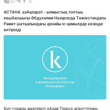
АСТАНА. ҚазАқпарат - Қылмыстық топтың
көшбасшысы Әбдухалим Назарзода Тәжікстандағы
Рамит шатқалындағы арнайы іс-қимылдар кезінде
өлтірілді.
Бұл туралы жергілікті «Азия Плюс» агенттігінен