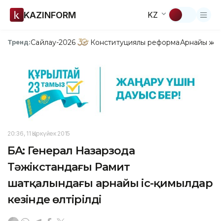
KAZINFORM
KZ
Сайлау-2026
Конституциялық реформа
Арнайы жо
Тренд:
20:36, 11 Қыркүйек 2015
БАҚ: Генерал Назарзода
Тәжікстандағы Рамит
шатқалындағы арнайы іс-қимылдар
кезінде өлтірілді