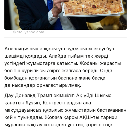
Фото: yahoo.com
Апелляциялық алқаның үш судьясының екеуі бұл
шешімді қолдады. Алайда тыйым тек жердің
үстіндегі жұмыстарға қатысты. Жобаның жерасты
бөлігінің құрылысы әзірге жалғаса береді. Онда
бомбадан қорғанатын баспана және басқа
да нысандар орналастырылмақ.
Дау Дональд Трамп әкімшілігі Ақ үйдің Шығыс
қанатын бұзып, Конгрестің алдын ала
мақұлдауынсыз құрылыс жұмыстарын бастағаннан
кейін туындады. Жобаға қарсы АҚШ-тың тарихи
мұрасын сақтау жөніндегі ұлттық қоры сотқа