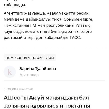
хабарлады.
Агенттіктің жазуынша, «таяу уақытта ресми
мәлімдеме дайындалуы тиіс». Сонымен бірге,
Тәжікстанның ІІМ мен республиканың Ұлттық
қауіпсіздік комитетінде бұл ақпаратты әзірге
растамай отыр, деп хабарлайды ТАСС.
Әлем жаңалықтары
Әлем
Зарина Туғанбаева
Авторлар
05:19, 08 Тамыз 2026
АҚШ соты Ақ үй маңындағы бал
залының құрылысын тоқтатты