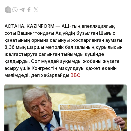
АСТАНА. KAZINFORM — АҚШ-тың апелляциялық
соты Вашингтондағы Ақ үйдің бұзылған Шығыс
қанатының орнына салынуы жоспарланған аумағы
8,36 мың шаршы метрлік бал залының құрылысын
жалғастыруға салынған тыйымды күшінде
қалдырды. Сот мұндай ауқымды жобаны жүзеге
асыру үшін Конгрестің мақұлдауы қажет екенін
мәлімдеді, деп хабарлайды
BBC
.