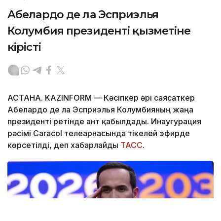
Абелардо де ла Эсприэлья
Колумбия президенті қызметіне
кірісті
АСТАНА. KAZINFORM —
Кәсіпкер әрі саясаткер
Абелардо де ла Эсприэлья Колумбияның жаңа
президенті ретінде ант қабылдады. Инаугурация
рәсімі Caracol телеарнасында тікелей эфирде
көрсетілді, деп хабарлайды
ТАСС
.