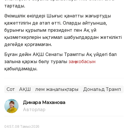
тартады.
Әкімшілік өкілдері Шығыс қанатты жаңғыртудың
қажеттілігін де атап өтті. Олардың айтуынша,
бұрынғы құрылым президент пен Ақ үй
қызметкерлерін ықтимал шабуылдардан жеткілікті
деңгейде қорғамаған.
Бұған дейін АҚШ Сенаты Трамптың Ақ үйдегі бал
залына қаржы бөлу туралы
заң жобасын
қабылдамады.
Сот
АҚШ
Әлем жаңалықтары
Дональд Трамп
Динара Маханова
Авторлар
04:57, 08 Тамыз 2026