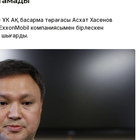
стамады
ҰК АҚ басқарма төрағасы Асхат Хасенов
 ExxonMobil компаниясымен бірлескен
қа шығарды.