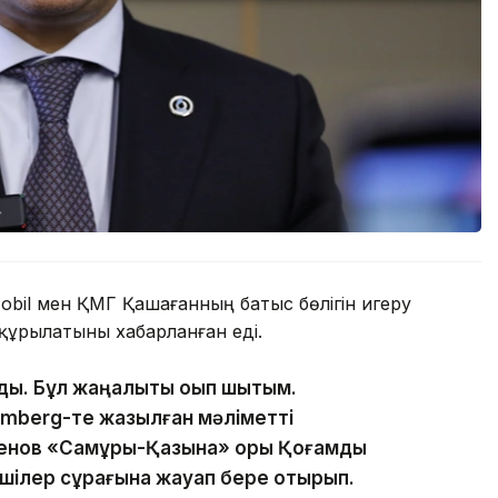
obil мен ҚМГ Қашағанның батыс бөлігін игеру
 құрылатыны хабарланған еді.
ды. Бұл жаңалықты оқып шықтым.
mberg-те жазылған мәліметті
енов «Самұрық-Қазына» қоры Қоғамдық
лшілер сұрағына жауап бере отырып.