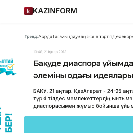
KAZINFORM
Ақорда
Тағайындау
Заң және тәртіп
Дерекқор
Тренд:
19:48, 21 Қаңтар 2013
Бакуде диаспора ұйымдар
әлеміның одағы идеялар
БАКУ. 21 қаңтар. ҚазАқпарат - 24-25 қ
түркі тілдес мемлекеттердің ынтыма
диаспорасымен жұмыс бойынша ұйым 