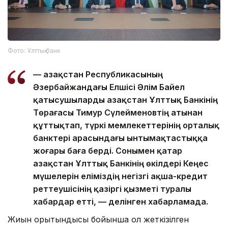
Фото: Ұлттық банк
— Қазақстан Республикасының
Әзербайжандағы Елшісі Әлім Байел
қатысушыларды Қазақстан Ұлттық Банкінің
Төрағасы Тимур Сүлейменовтің атынан
құттықтап, түркі мемлекеттерінің орталық
банктері арасындағы ынтымақтастыққа
жоғары баға берді. Сонымен қатар
Қазақстан Ұлттық Банкінің өкілдері Кеңес
мүшелерін еліміздің негізгі ақша-кредит
реттеушісінің қазіргі қызметі туралы
хабардар етті, — делінген хабарламада.
Жиын қорытындысы бойынша қол жеткізілген