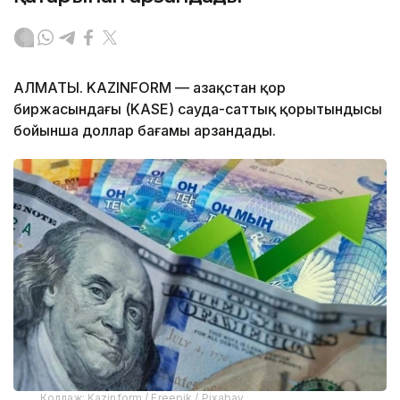
АЛМАТЫ. KAZINFORM — Қазақстан қор
биржасындағы (KASE) сауда-саттық қорытындысы
бойынша доллар бағамы арзандады.
Коллаж: Kazinform / Freepik / Pixabay