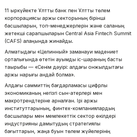
11 қыркүйекте Ұлттық банк пен Ұлттық төлем
корпорациясы қаржы секторының бірінші
басшыларын, топ-менеджерлерін және саланың
жетекші сарапшыларын Central Asia Fintech Summit
(CAFS) алаңында жинайды.
Алматыдағы «Целинный» заманауи мәдениет
орталығында өтетін ауқымды іс-шараның басты
тақырыбы — «Сенім дәуірі: алдағы онжылдықтағы
қаржы нарығы қандай болмақ».
Алдағы саммиттің бағдарламасы цифрлық
экономиканың негізгі сын-қатерлері мен
макротрендтеріне арналған. Ірі қаржы
институттарының, финтех-компаниялардың
басшылары мен мемлекеттік сектор өкілдері
индустрияны дамытудың стратегиялық
бағыттарын, жаңа буын төлем жүйелерінің