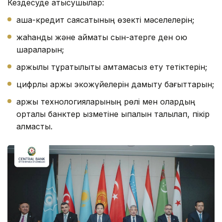
Кездесуде қатысушылар:
ақша-кредит саясатының өзекті мәселелерін;
жаһандық және аймақтық сын-қатерге ден қою
шараларын;
қаржылық тұрақтылықты қамтамасыз ету тетіктерін;
цифрлық қаржы экожүйелерін дамыту бағыттарын;
қаржы технологияларының рөлі мен олардың
орталық банктер қызметіне ықпалын талқылап, пікір
алмасты.