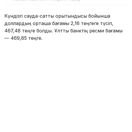
Күндізгі сауда-саттық қорытындысы бойынша
доллардың орташа бағамы 2,16 теңгеге түсіп,
467,48 теңге болды. Ұлттық банктің ресми бағамы
— 469,85 теңге.
Kurs.kz мәліметіне сәйкес, елорданың ақша
айырбастау орындарында:
— доллар 465,05 теңгеден сатып алынады, 472,05
теңгеден сатылады;
— еуро: сатып алу — 534,05 теңге, сату — 544,05
теңге;
— рубль: сатып алу — 5,45 теңге, сату — 5,65
теңге.
— юань: сатып алу — 68,84 теңге, сату — 73,03
теңге.
Алматының ақша айырбастау пункттерінде доллар