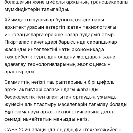
болашағын және цифрлық қаржының трансшекаралық
мүмкіндіктерін талқылайды.
Ұйымдастырушылар бүгіннің өзінде нарық
архитектурасын өзгертіп жатқан технологиялық
инновацияларға ерекше назар аударып отыр.
Пікірталас панельдері барысында сарапшылар
жасанды интеллектіні нақты экономикада
тәжірибелік тұрғыдан қолдану жолдарын және
қадағалау технологияларының эволюциясын
қарастырады.
Саммиттің негізгі тақырыптарының бірі цифрлық
қаржы активтері саласындағы жаһандық
бәсекелестік пен алаяқтықтан қорғаудың ұжымдық
жүйесін қалыптастыру мәселелерін талқылау болады.
Бұл -заманауи қаржы технологияларына деген
сенімді нығайтатын маңызды негіз.
CAFS 2026 алаңында өңірдің финтех-экожүйесін