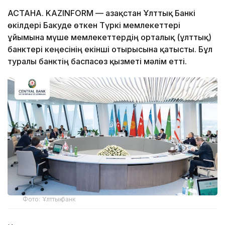
АСТАНА. KAZINFORM — Қазақстан Ұлттық Банкі
өкілдері Бакуде өткен Түркі мемлекеттері
ұйымына мүше мемлекеттердің орталық (ұлттық)
банктері кеңесінің екінші отырысына қатысты. Бұл
туралы банктің баспасөз қызметі мәлім етті.
Фото: Ұлттық банк