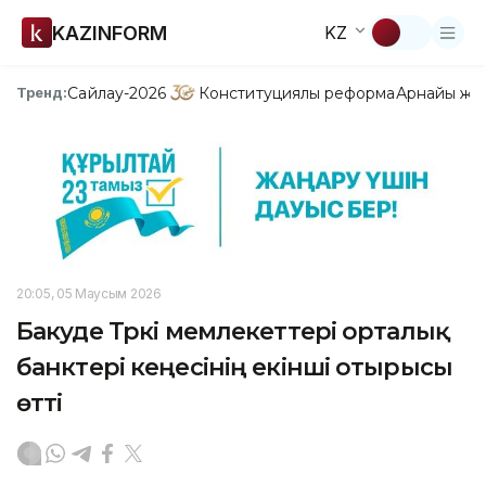
KAZINFORM
KZ
Сайлау-2026
Конституциялық реформа
Арнайы жо
Тренд:
20:05, 05 Маусым 2026
Бакуде Түркі мемлекеттері орталық
банктері кеңесінің екінші отырысы
өтті