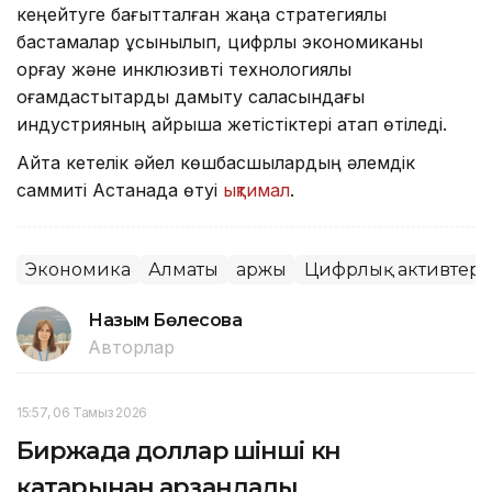
кеңейтуге бағытталған жаңа стратегиялық
бастамалар ұсынылып, цифрлық экономиканы
қорғау және инклюзивті технологиялық
қоғамдастықтарды дамыту саласындағы
индустрияның айрықша жетістіктері атап өтіледі.
Айта кетелік әйел көшбасшылардың әлемдік
саммиті Астанада өтуі
ықтимал
.
Экономика
Алматы
Қаржы
Цифрлық активтер
Назым Бөлесова
Авторлар
15:57, 06 Тамыз 2026
Биржада доллар үшінші күн
қатарынан арзандады