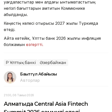
уағдаластықтар мен алдағы ынтымақтастықтың
негізгі бағыттарын қамтитын Коммюнике
қабылданды.
Кеңестің келесі отырысы 2027 жылы Түркияда
өтеді.
Айта кетейік, Ұлттық банк 2026 жылғы инфляция
болжамын
өзгертті.
ҚР Ұлттық банкі
Әзербайжан
Бақытгүл Абайқызы
Авторлар
21:00, 06 Тамыз 2026
Алматыда Central Asia Fintech