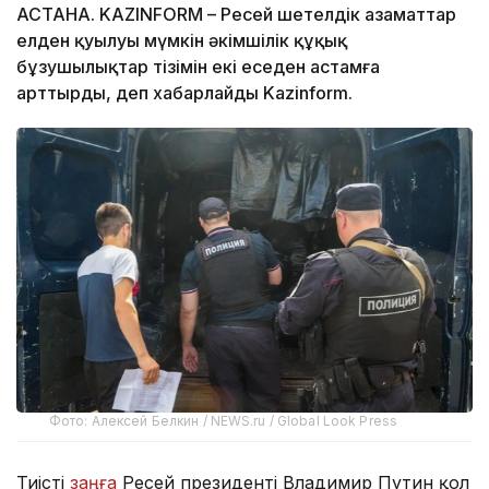
АСТАНА. KAZINFORM – Ресей шетелдік азаматтар
елден қуылуы мүмкін әкімшілік құқық
бұзушылықтар тізімін екі еседен астамға
арттырды, деп хабарлайды Kazinform.
Фото: Алексей Белкин / NEWS.ru / Global Look Press
Тиісті
заңға
Ресей президенті Владимир Путин қол