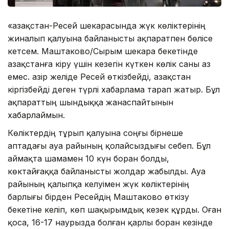
«Қазақстан-Ресей шекарасында жүк көліктерінің
жиналып қалуына байланысты ақпаратпен бөлісе
кетсем. Маштаково/Сырым шекара бекетінде
Қазақстанға кіру үшін кезегін күткен көлік саны аз
емес. Қазір желіде Ресей өткізбейді, Қазақстан
кіргізбейді деген түрлі хабарлама тарап жатыр. Бұл
ақпараттың шындыққа жанаспайтынын
хабарлаймын.
Көліктердің тұрып қалуына соңғы бірнеше
аптадағы ауа райының қолайсыздығы себеп. Бұл
аймақта шамамен 10 күн боран болды,
көктайғаққа байланысты жолдар жабылды. Ауа
райының қалыпқа келуімен жүк көліктерінің
барлығы бірден Ресейдің Маштаково өткізу
бекетіне келіп, көп шақырымдық кезек құрды. Оған
қоса, 16-17 наурызда болған қарлы боран кезінде