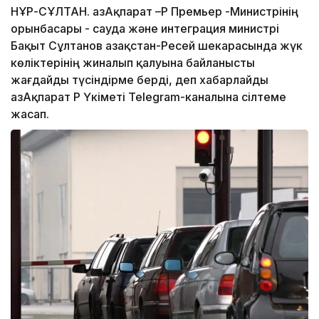
НҰР-СҰЛТАН. ҚазАқпарат –ҚР Премьер -Министрінің
орынбасары - сауда және интеграция министрі
Бақыт Сұлтанов Қазақстан-Ресей шекарасында жүк
көліктерінің жиналып қалуына байланысты
жағдайды түсіндірме берді, деп хабарлайды
ҚазАқпарат ҚР Үкіметі Telegram-каналына сілтеме
жасап.