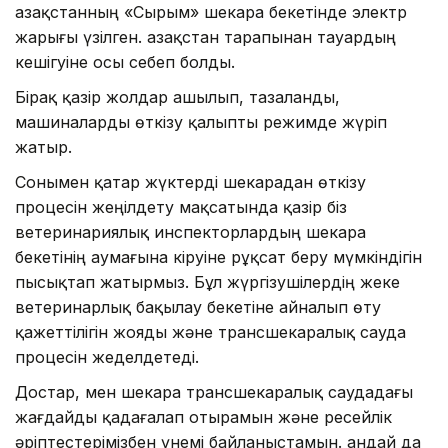
Қазақстанның «Сырым» шекара бекетінде электр
жарығы үзілген. Қазақстан тарапынан тауардың
кешігуіне осы себеп болды.
Бірақ қазір жолдар ашылып, тазаланды,
машиналарды өткізу қалыпты режимде жүріп
жатыр.
Сонымен қатар жүктерді шекарадан өткізу
процесін жеңілдету мақсатында қазір біз
ветеринариялық инспекторлардың шекара
бекетінің аумағына кіруіне рұқсат беру мүмкіндігін
пысықтап жатырмыз. Бұл жүргізушілердің жеке
ветеринарлық бақылау бекетіне айналып өту
қажеттілігін жояды және трансшекаралық сауда
процесін жеделдетеді.
Достар, мен шекара трансшекаралық саудадағы
жағдайды қадағалап отырамын және ресейлік
әріптестерімізбен үнемі байланыстамын. Қандай да