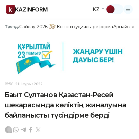
KAZINFORM
KZ
Сайлау-2026
Конституциялық реформа
Арнайы жо
Тренд:
15:58, 21 Наурыз 2022
Бақыт Сұлтанов Қазақстан-Ресей
шекарасында көліктің жиналуына
байланысты түсіндірме берді