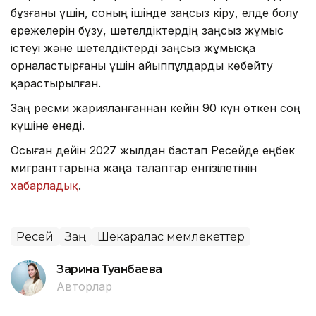
бұзғаны үшін, соның ішінде заңсыз кіру, елде болу
ережелерін бұзу, шетелдіктердің заңсыз жұмыс
істеуі және шетелдіктерді заңсыз жұмысқа
орналастырғаны үшін айыппұлдарды көбейту
қарастырылған.
Заң ресми жарияланғаннан кейін 90 күн өткен соң
күшіне енеді.
Осыған дейін 2027 жылдан бастап Ресейде еңбек
мигранттарына жаңа талаптар енгізілетінін
хабарладық
.
Ресей
Заң
Шекаралас мемлекеттер
Зарина Туғанбаева
Авторлар