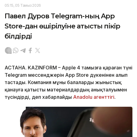
05:15, 05 Тамыз 2026
Павел Дуров Telegram-ның App
Store-дан өшірілуіне қатысты пікір
білдірді
АСТАНА. KAZINFORM – Apple 4 тамызға қараған түні
Telegram мессенджерін App Store дүкенінен алып
тастады. Компания мұны балаларды жыныстық
қанауға қатысты материалдардың анықталуымен
түсіндірді, деп хабарлайды
Anadolu агенттігі
.