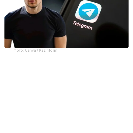
Фото: Canva / Kazinform
Telegram-ның негізін қалаушылардың бірі Павел
Дуров мессенджердің өшірілуіне
«бопсалаушылардың» әрекеті себеп болғанын
мәлімдеді.
Apple өкілдерінің айтуынша, тыйым салынған
материал таратқан пайдаланушы анықталғаннан
кейін Telegram әкімшілігіне хабар беріліп, оның
аккаунты дереу бұғатталған.
Өз кезегінде Павел Дуров құқық бұзушының жария