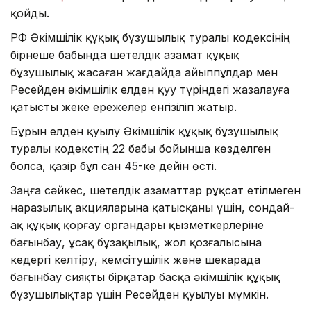
қойды.
РФ Әкімшілік құқық бұзушылық туралы кодексінің
бірнеше бабында шетелдік азамат құқық
бұзушылық жасаған жағдайда айыппұлдар мен
Ресейден әкімшілік елден қуу түріндегі жазалауға
қатысты жеке ережелер енгізіліп жатыр.
Бұрын елден қуылу Әкімшілік құқық бұзушылық
туралы кодекстің 22 бабы бойынша көзделген
болса, қазір бұл сан 45-ке дейін өсті.
Заңға сәйкес, шетелдік азаматтар рұқсат етілмеген
наразылық акцияларына қатысқаны үшін, сондай-
ақ құқық қорғау органдары қызметкерлеріне
бағынбау, ұсақ бұзақылық, жол қозғалысына
кедергі келтіру, кемсітушілік және шекарада
бағынбау сияқты бірқатар басқа әкімшілік құқық
бұзушылықтар үшін Ресейден қуылуы мүмкін.