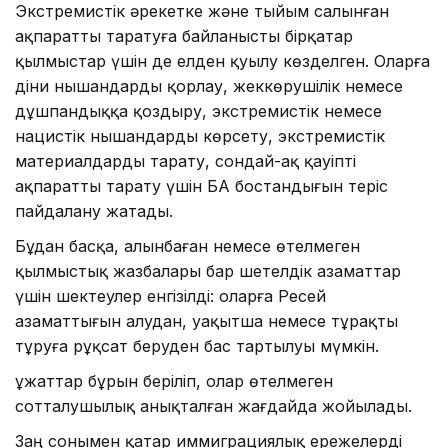
Экстремистік әрекетке және тыйым салынған
ақпаратты таратуға байланысты бірқатар
қылмыстар үшін де елден қуылу көзделген. Оларға
діни нышандарды қорлау, жеккөрушілік немесе
дұшпандыққа қоздыру, экстремистік немесе
нацистік нышандарды көрсету, экстремистік
материалдарды тарату, сондай-ақ қауіпті
ақпаратты тарату үшін БАҚ бостандығын теріс
пайдалану жатады.
Бұдан басқа, алынбаған немесе өтелмеген
қылмыстық жазбалары бар шетелдік азаматтар
үшін шектеулер енгізілді: оларға Ресей
азаматтығын алудан, уақытша немесе тұрақты
тұруға рұқсат беруден бас тартылуы мүмкін.
Құжаттар бұрын беріліп, олар өтелмеген
сотталушылық анықталған жағдайда жойылады.
Заң сонымен қатар иммиграциялық ережелерді