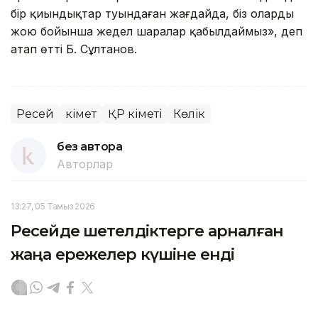
бір қиындықтар туындаған жағдайда, біз оларды
жою бойынша жедел шаралар қабылдаймыз», деп
атап өтті Б. Сұлтанов.
Ресей
Үкімет
ҚР Үкіметі
Көлік
без автора
Авторлар
13:27, 05 Тамыз 2026
Ресейде шетелдіктерге арналған
жаңа ережелер күшіне енді