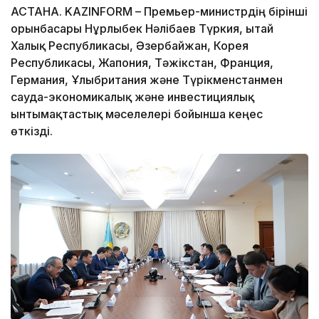
АСТАНА. KAZINFORM – Премьер-министрдің бірінші
орынбасары Нұрлыбек Нәлібаев Түркия, Қытай
Халық Республикасы, Әзербайжан, Корея
Республикасы, Жапония, Тәжікстан, Франция,
Германия, Ұлыбритания және Түрікменстанмен
сауда-экономикалық және инвестициялық
ынтымақтастық мәселелері бойынша кеңес
өткізді.