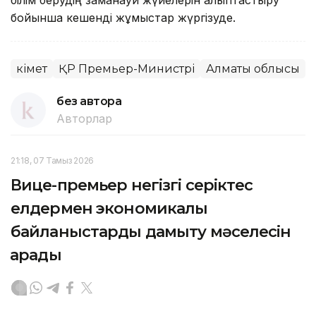
бойынша кешенді жұмыстар жүргізуде.
Үкімет
ҚР Премьер-Министрі
Алматы облысы
без автора
Авторлар
21:18, 07 Тамыз 2026
Вице-премьер негізгі серіктес
елдермен экономикалық
байланыстарды дамыту мәселесін
қарады