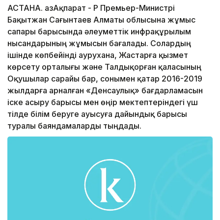
АСТАНА. ҚазАқпарат - ҚР Премьер-Министрі
Бақытжан Сағынтаев Алматы облысына жұмыс
сапары барысында әлеуметтік инфрақұрылым
нысандарының жұмысын бағалады. Солардың
ішінде көпбейінді аурухана, Жастарға қызмет
көрсету орталығы және Талдықорған қаласының
Оқушылар сарайы бар, сонымен қатар 2016-2019
жылдарға арналған «Денсаулық» бағдарламасын
іске асыру барысы мен өңір мектептеріндегі үш
тілде білім беруге ауысуға дайындық барысы
туралы баяндамаларды тыңдады.