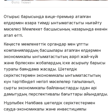
Фото: Үкімет
Отырыс барысында вице-премьер аталған
елдермен өзара тиімді ынтымақтастықты нығайту
мәселесі Мемлекет басшысының назарында екенін
атап өтті.
Кеңесте мемлекеттік органдар мен ұлттық
компаниялардың басшылары аталған елдермен
экономикалық ынтымақтастықтың қазіргі жай-күйі
және бірлескен жобалардың іске асырылу барысы
туралы баяндама жасады. Шетелдік
серіктестермен экономикалық ынтымақтастықтың
күн тәртібіндегі негізгі мәселелер талқыланып,
сыртқы экономикалық байланыстарды одан әрі
дамытудың перспективалы бағыттары айқындалды.
Нұрлыбек Нәлібаев шетелдік серіктестермен
сауда-экономикалық және инвестициялық