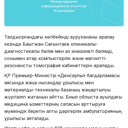
Талдықорғандағы көпбейінді аурухананы аралау
кезінде Бақытжан Сағынтаев клиникалық-
диагностикалық бөлім мен аз инвазивті бөлімді,
сонымен қатар компьютерлік және магнитті-
резонансты томография кабинеттерін аралады.
ҚР Премьер-Министрі «Денсаулық» бағдарламасы
аясында жаңа нысандар құрылысы мен
материалдық-техникалық базаның жаңартылуы
жүргізіліп жатқанын айтты. Биыл облыста ауылдағы
медицина қызметтерінің сапасын арттыруға
мүмкіндік беретін алты дәрігерлік амбулаторияның
құрылысы аяқталады.