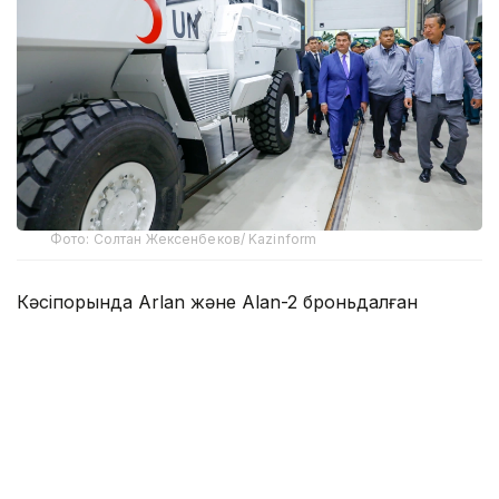
Фото: Солтан Жексенбеков/ Kazinform
Кәсіпорында Arlan және Alan-2 броньдалған
дөңгелекті машиналары, Barys жауынгерлік
броньды көлігінің 4×4, 6×6 және 8×8 өлшеміндегі
модельдері, сондай-ақ, жүзетін әрі дөңгелекті
Terrex-Barys-A 8×8 платформасы шығарылады.