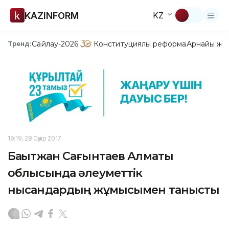
KAZINFORM
KZ
Сайлау-2026
Конституциялық реформа
Арнайы жо
Тренд:
19:19, 28 Сәуір 2017
Бақытжан Сағынтаев Алматы
облысында әлеуметтік
нысандардың жұмысымен танысты