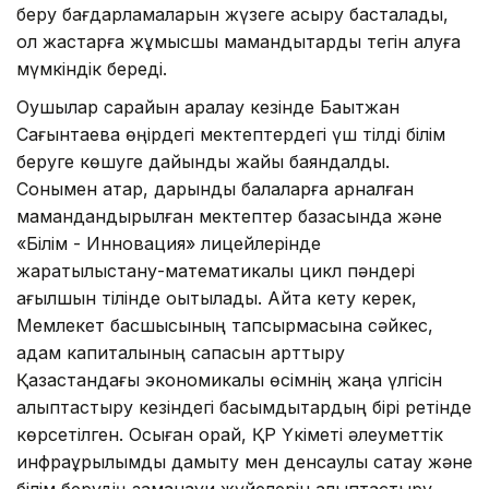
беру бағдарламаларын жүзеге асыру басталады,
ол жастарға жұмысшы мамандықтарды тегін алуға
мүмкіндік береді.
Оқушылар сарайын аралау кезінде Бақытжан
Сағынтаевқа өңірдегі мектептердегі үш тілді білім
беруге көшуге дайындық жайы баяндалды.
Сонымен қатар, дарынды балаларға арналған
мамандандырылған мектептер базасында және
«Білім - Инновация» лицейлерінде
жаратылыстану-математикалық цикл пәндері
ағылшын тілінде оқытылады. Айта кету керек,
Мемлекет басшысының тапсырмасына сәйкес,
адам капиталының сапасын арттыру
Қазақстандағы экономикалық өсімнің жаңа үлгісін
қалыптастыру кезіндегі басымдықтардың бірі ретінде
көрсетілген. Осыған орай, ҚР Үкіметі әлеуметтік
инфрақұрылымды дамыту мен денсаулық сақтау және
білім берудің заманауи жүйелерін қалыптастыру