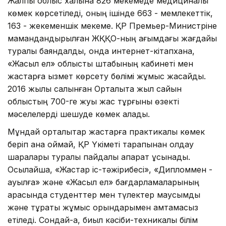
Жалпы облыс халқына 826 мекемеде медициналық
көмек көрсетіледі, оның ішінде 663 - мемлекеттік,
163 - жекеменшік мекеме. ҚР Премьер-Министріне
мамандандырылған ЖҚҚО-ның ағымдағы жағдайы
туралы баяндалды, онда интернет-кітапхана,
«Жасыл ел» облыстық штабының кабинеті мен
жастарға қызмет көрсету бөлімі жұмыс жасайды.
2016 жылы салынған Орталықта жыл сайын
облыстың 700-ге жуық жас тұрғыны өзекті
мәселелерді шешуде көмек алады.
Мұндай орталықтар жастарға практикалық көмек
беріп қана қоймай, ҚР Үкіметі тарапынан қолдау
шаралары туралы пайдалы ақпарат ұсынады.
Осылайша, «Жастар іс-тәжірибесі», «Дипломмен -
ауылға» және «Жасыл ел» бағдарламаларының
арқасында студенттер мен түлектер маусымдық
және тұрақты жұмыс орындарымен қамтамасыз
етіледі. Сондай-ақ, биыл кәсіби-техникалық білім