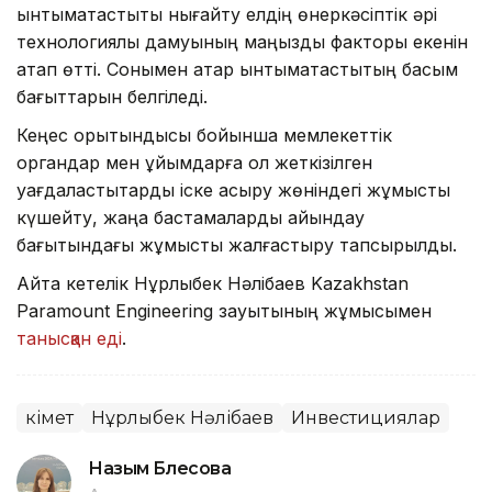
ынтымақтастықты нығайту елдің өнеркәсіптік әрі
технологиялық дамуының маңызды факторы екенін
атап өтті. Сонымен қатар ынтымақтастықтың басым
бағыттарын белгіледі.
Кеңес қорытындысы бойынша мемлекеттік
органдар мен ұйымдарға қол жеткізілген
уағдаластықтарды іске асыру жөніндегі жұмысты
күшейту, жаңа бастамаларды айқындау
бағытындағы жұмысты жалғастыру тапсырылды.
Айта кетелік Нұрлыбек Нәлібаев Kazakhstan
Paramount Engineering зауытының жұмысымен
танысқан еді
.
Үкімет
Нұрлыбек Нәлібаев
Инвестициялар
Назым Бөлесова