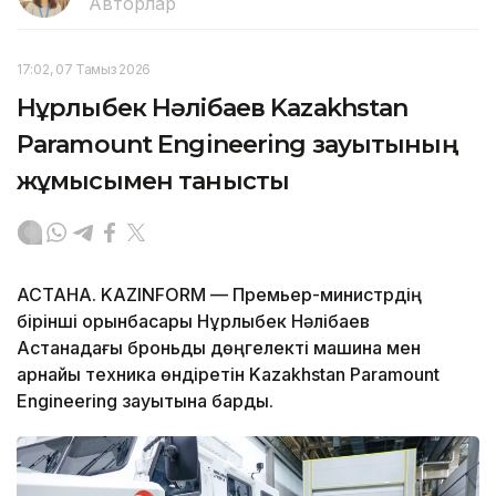
Авторлар
17:02, 07 Тамыз 2026
Нұрлыбек Нәлібаев Kazakhstan
Paramount Engineering зауытының
жұмысымен танысты
АСТАНА. KAZINFORM — Премьер-министрдің
бірінші орынбасары Нұрлыбек Нәлібаев
Астанадағы броньды дөңгелекті машина мен
арнайы техника өндіретін Kazakhstan Paramount
Engineering зауытына барды.