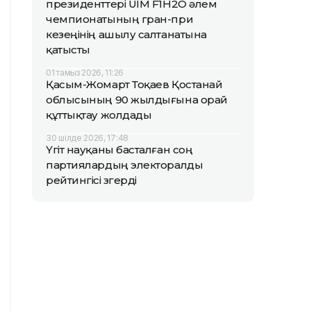
президенттері UIM F1H2O әлем
чемпионатының гран-при
кезеңінің ашылу салтанатына
қатысты
01 тамыз 2026, 11:26
Қасым-Жомарт Тоқаев Қостанай
облысының 90 жылдығына орай
құттықтау жолдады
30 шілде 2026, 17:48
Үгіт науқаны басталған соң
партиялардың электоралды
рейтингісі өзгерді