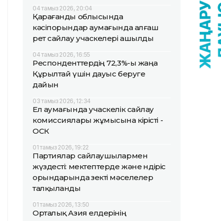
04 тамыз 2026, 20:04
Қарағанды облысында
кәсіпорындар аумағында алғаш
рет сайлау учаскелері ашылды
04 тамыз 2026, 16:55
Респонденттердің 72,3%-ы жаңа
Құрылтай үшін дауыс беруге
дайын
03 тамыз 2026, 12:34
Ел аумағында учаскелік сайлау
комиссиялары жұмысына кірісті -
ОСК
01 тамыз 2026, 19:22
Партиялар сайлаушылармен
жүздесті: мектептерде және өндіріс
орындарында өзекті мәселелер
талқыланды
01 тамыз 2026, 13:50
Орталық Азия елдерінің