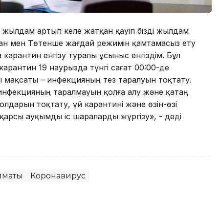
н жылдам артып келе жатқан қауіп бізді жылдам
ан мен Төтенше жағдай режимін қамтамасыз ету
 карантин енгізу туралы ұсыныс енгіздім. Бұл
карантин 19 наурызда түнгі сағат 00:00-де
ты мақсаты – инфекцияның тез таралуын тоқтату.
инфекцияның таралмауын қолға алу және қатаң
дарын тоқтату, үй карантині және өзін-өзі
арсы ауқымды іс шараларды жүргізу», - деді
лматы
Коронавирус