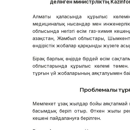
делінген министрліктің Kazinfo
Алматы қаласында құрылыс көлемін
медициналық нысандар мен инженерлік
облысында негізгі өсім газ-химия кеше
Қазақстан, Жамбыл облыстары, Шымкент
өндірістік жобалар қарқынды жүзеге ас
Бірақ барлық өңірде бірдей өсім сақталм
облыстарында құрылыс көлемі төмен.
тұрғын үй жобаларының аяқталуымен б
Проблемалы тұрғ
Мемлекет ұзақ жылдар бойы аяқталмай к
басымдық беріп отыр. Өткен жылы ре
кешені пайдалануға берілген.