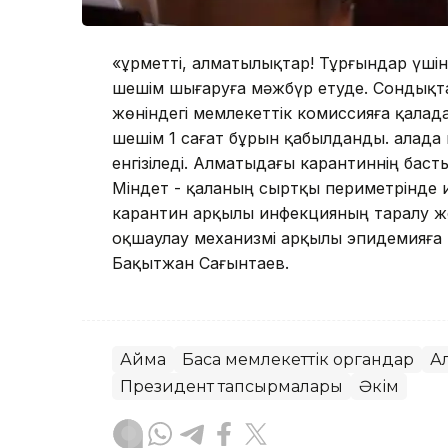
«Құрметті, алматылықтар! Тұрғындар үші
шешім шығаруға мәжбүр етуде. Сондықт
жөніндегі мемлекеттік комиссияға қалада
шешім 1 сағат бұрын қабылданды. Қалада 
енгізіледі. Алматыдағы карантиннің бас
Міндет - қаланың сыртқы периметрінде 
карантин арқылы инфекцияның таралу жол
оқшаулау механизмі арқылы эпидемияға қ
Бақытжан Сағынтаев.
Аймақ
Басқа мемлекеттік органдар
А
Президент тапсырмалары
Әкім