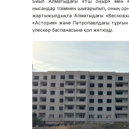
Биыл Алматыдағы «Үш Қоңыр» мен «
нысандар тізімінен шығарылып, оның орнын
жартыжылдықта Алматыдағы «Весновка»
«Астория» және Петропавлдағы тұрғын 
үлескер баспанасына қол жеткізді.