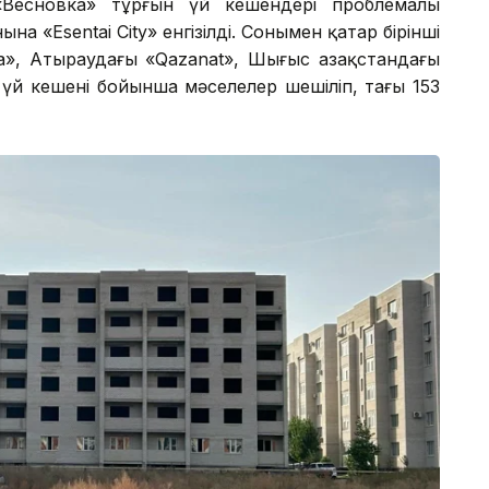
Весновка» тұрғын үй кешендері проблемалы
а «Esentai City» енгізілді. Сонымен қатар бірінші
, Атыраудағы «Qazanat», Шығыс Қазақстандағы
үй кешені бойынша мәселелер шешіліп, тағы 153