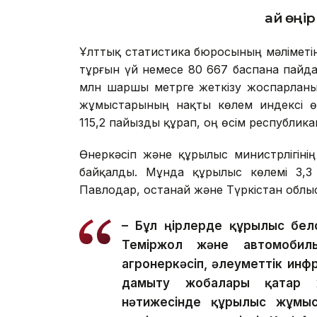
Қай өңі
Ұлттық статистика бюросының мәліметі
тұрғын үй немесе 80 667 баспана пайдал
млн шаршы метрге жеткізу жоспарланы
жұмыстарының нақты көлем индексі ө
115,2 пайызды құрап, оң өсім республикан
Өнеркәсіп және құрылыс министрлігіні
байқалды. Мұнда құрылыс көлемі 3,3 
Павлодар, Қостанай және Түркістан облы
– Бұл өңірлерде құрылыс бел
Теміржол және автомобиль 
агроөнеркәсіп, әлеуметтік ин
дамыту жобалары қатар 
нәтижесінде құрылыс жұмыст