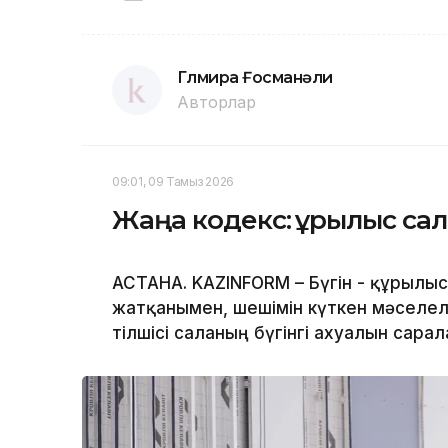
Гүлмира Ғосманәли
Авторлар
09:01, 09 Тамыз 2026
Жаңа кодекс: құрылыс сал
АСТАНА. KAZINFORM – Бүгін - құрылы
жатқанымен, шешімін күткен мәселеле
тілшісі саланың бүгінгі ахуалын сарал