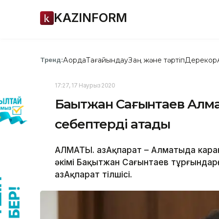
KAZINFORM
Ақорда
Тағайындау
Заң және тәртіп
Дерекқор
Тренд:
17:27, 17 Наурыз 2020
Бақытжан Сағынтаев Алма
себептерді атады
АЛМАТЫ. ҚазАқпарат – Алматыда каран
әкімі Бақытжан Сағынтаев тұрғындар
ҚазАқпарат тілшісі.