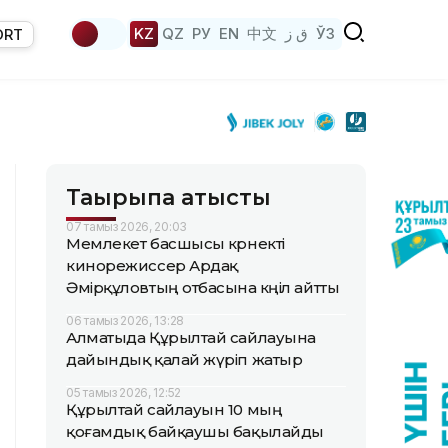
KZ
QZ
РУ
EN
中文
ق ز
ЎЗ
ORT
Тақырыпқа қатысты
07 тамыз 2026, 20:03
Мемлекет басшысы көрнекті
кинорежиссер Ардақ
Әмірқұловтың отбасына көңіл айтты
06 тамыз 2026, 13:28
Алматыда Құрылтай сайлауына
дайындық қалай жүріп жатыр
05 тамыз 2026, 12:52
Құрылтай сайлауын 10 мың
қоғамдық байқаушы бақылайды