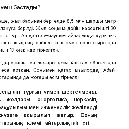
р көш бастады?
нше, жыл басынан бері елде 8,5 млн шаршы метр
ануға берілді. Жыл соңына дейін көрсеткішті 20
п отыр. Ал қаңтар–маусым айларында құрылыс
ткен жылдың сәйкес кезеңімен салыстырғанда
ың 17 өңірінде тіркелген.
ң дерегінше, ең жоғары өсім Ұлытау облысында
есе артқан. Сонымен қатар Қызылорда, Абай,
старында да жоғары өсім тіркелді.
сенділігі тұрғын үймен шектелмейді.
жолдары, энергетика, өнеркәсіп,
фрақұрылым мен инженерлік желілерді
жүзеге асырылып жатыр. Соның
арының көлемі айтарлықтай өсті, –