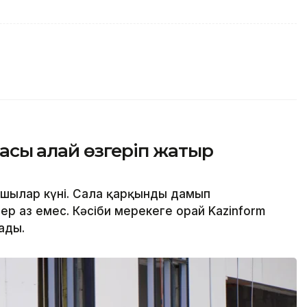
асы қалай өзгеріп жатыр
сшылар күні. Сала қарқынды дамып
р аз емес. Кәсіби мерекеге орай Kazinform
ады.