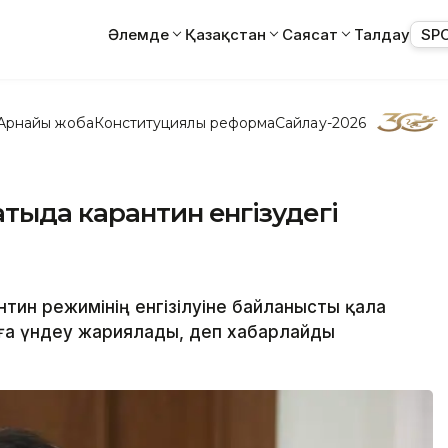
Әлемде
Қазақстан
Саясат
Талдау
SP
Арнайы жоба
Конституциялық реформа
Сайлау-2026
тыда карантин енгізудегі
тин режимінің енгізілуіне байланысты қала
ға үндеу жариялады, деп хабарлайды