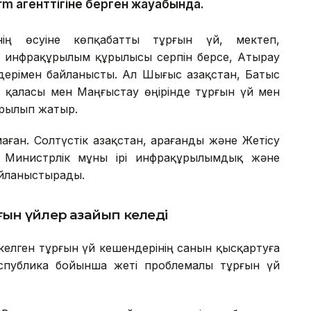
rm агенттігіне берген жауабында.
ің өсуіне көпқабатты тұрғын үй, мектеп,
 инфрақұрылым құрылысы серпін берсе, Атырау
ндерімен байланысты. Ал Шығыс Қазақстан, Батыс
 қаласы мен Маңғыстау өңірінде тұрғын үй мен
ырылып жатыр.
аған. Солтүстік Қазақстан, Қарағанды және Жетісу
 Министрлік мұны ірі инфрақұрылымдық және
айланыстырады.
ын үйлер азайып келеді
елген тұрғын үй кешендерінің санын қысқартуға
спублика бойынша жеті проблемалы тұрғын үй