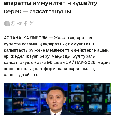
ақпараттық иммунитетін күшейту
керек — саясаттанушы
АСТАНА. KAZINFORM — Жалған ақпаратпен
күресте қоғамның ақпараттық иммунитетін
қалыптастыру және мемлекеттің фейктерге ашық
әрі жедел жауап беруі маңызды. Бұл туралы
саясаттанушы Ғазиз Әбішев «САЙЛАУ-2026: медиа
және цифрлық платформалар» сарапшылық
алаңында айтты.