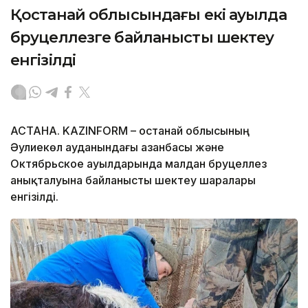
Қостанай облысындағы екі ауылда
бруцеллезге байланысты шектеу
енгізілді
АСТАНА. KAZINFORM – Қостанай облысының
Әулиекөл ауданындағы Қазанбасы және
Октябрьское ауылдарында малдан бруцеллез
анықталуына байланысты шектеу шаралары
енгізілді.