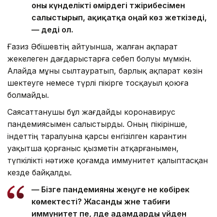
оны күнделікті өмірдегі тәжірибесімен
салыстырып, ақиқатқа оңай көз жеткізеді,
— деді ол.
Ғазиз Әбішевтің айтуынша, жалған ақпарат
жекелеген дағдарыстарға себеп болуы мүмкін.
Алайда мұны сылтауратып, барлық ақпарат көзін
шектеуге немесе түрлі пікірге тосқауыл қоюға
болмайды.
Саясаттанушы бұл жағдайды коронавирус
пандемиясымен салыстырды. Оның пікірінше,
індеттің таралуына қарсы енгізілген карантин
уақытша қорғаныс қызметін атқарғанымен,
түпкілікті нәтиже қоғамда иммунитет қалыптасқан
кезде байқалды.
— Бізге пандемияны жеңуге не көбірек
көмектесті? Жасанды және табиғи
иммунитет пе, әлде адамдарды үйден