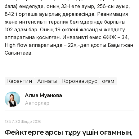
бала) емделуде, оның 33-і өте ауыр, 256-сы ауыр,
842-і орташа ауырлық дәрежесінде. Реанимация
және интенсивті терапия бөлімдерінде барлығы
102 адам бар. Оның 19 өкпені жасанды желдету
аппаратына қосылған. Инвазивті емес ӨЖЖ – 34,
High flow аппаратында – 22»,-деп қосты Бақытжан
Сағынтаев.
Карантин
Алматы
Коронавирус
Қоғам
Алма Мұқанова
Авторлар
13:57, 30 Шілде 2026
Фейктерге қарсы тұру үшін қоғамның