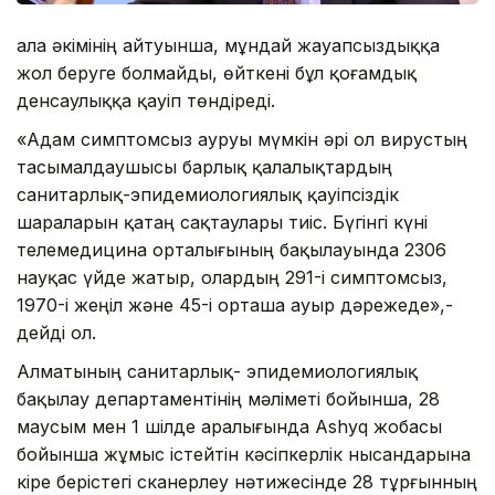
Қала әкімінің айтуынша, мұндай жауапсыздыққа
жол беруге болмайды, өйткені бұл қоғамдық
денсаулыққа қауіп төндіреді.
«Адам симптомсыз ауруы мүмкін әрі ол вирустың
тасымалдаушысы барлық қалалықтардың
санитарлық-эпидемиологиялық қауіпсіздік
шараларын қатаң сақтаулары тиіс. Бүгінгі күні
телемедицина орталығының бақылауында 2306
науқас үйде жатыр, олардың 291-і симптомсыз,
1970-і жеңіл және 45-і орташа ауыр дәрежеде»,-
дейді ол.
Алматының санитарлық- эпидемиологиялық
бақылау департаментінің мәліметі бойынша, 28
маусым мен 1 шілде аралығында Ashyq жобасы
бойынша жұмыс істейтін кәсіпкерлік нысандарына
кіре берістегі сканерлеу нәтижесінде 28 тұрғынның