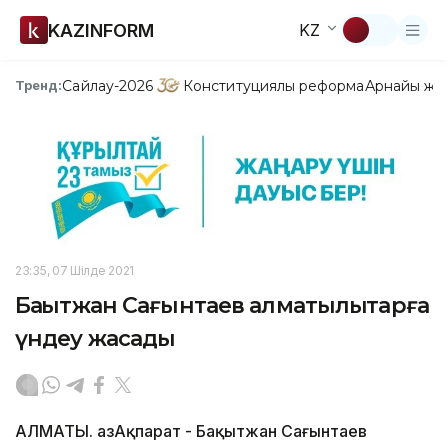
KAZINFORM
KZ
Сайлау-2026
Конституциялық реформа
Арнайы жо
Тренд:
23:35, 07 Шілде 2021
Бақытжан Сағынтаев алматылықтарға
үндеу жасады
АЛМАТЫ. ҚазАқпарат - Бақытжан Сағынтаев