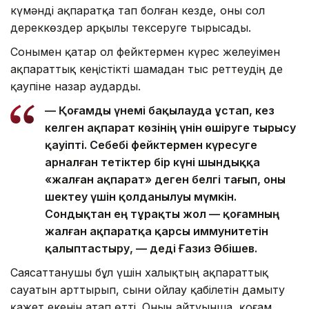
күмәнді ақпаратқа тап болған кезде, оны сол
дереккөздер арқылы тексеруге тырысады.
Сонымен қатар ол фейктермен күрес желеуімен
ақпараттық кеңістікті шамадан тыс реттеудің де
қаупіне назар аударды.
— Қоғамды үнемі бақылауда ұстап, кез
келген ақпарат көзінің үнін өшіруге тырысу
қауіпті. Себебі фейктермен күресуге
арналған тетіктер бір күні шындыққа
«жалған ақпарат» деген белгі тағып, оны
шектеу үшін қолданылуы мүмкін.
Сондықтан ең тұрақты жол — қоғамның
жалған ақпаратқа қарсы иммунитетін
қалыптастыру, — деді Ғазиз Әбішев.
Саясаттанушы бұл үшін халықтың ақпараттық
сауатын арттырып, сыни ойлау қабілетін дамыту
қажет екенін атап өтті. Оның айтуынша, қоғам