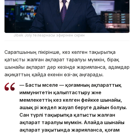
Jibek Joly телеарнасы эфирінен скрин
Сарапшының пікірінше, кез келген тақырыпқа
қатысты жалған ақпарат таралуы мүмкін, бірақ
шынайы ақпарат дер кезінде жарияланса, адамдар
ақиқаттың қайда екенін өзі-ақ аңғарады.
— Басты мәселе — қоғамның ақпараттық
иммунитетін қалыптастыру және
мемлекеттің кез келген фейкке шынайы,
ашық әрі жедел жауап беруге дайын болуы.
Сан түрлі тақырыпқа қатысты жалған
ақпарат таралуы мүмкін. Алайда шынайы
ақпарат уақытында жарияланса, қоғам