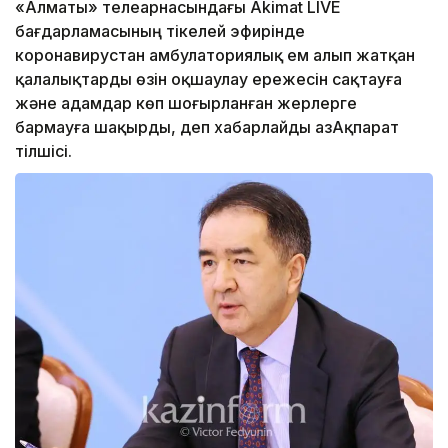
«Алматы» телеарнасындағы Akimat LIVE
бағдарламасының тікелей эфирінде
коронавирустан амбулаториялық ем алып жатқан
қалалықтарды өзін оқшаулау ережесін сақтауға
және адамдар көп шоғырланған жерлерге
бармауға шақырды, деп хабарлайды ҚазАқпарат
тілшісі.