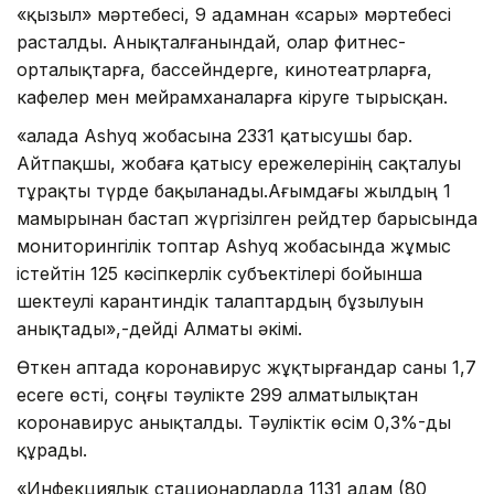
«қызыл» мәртебесі, 9 адамнан «сары» мәртебесі
расталды. Анықталғанындай, олар фитнес-
орталықтарға, бассейндерге, кинотеатрларға,
кафелер мен мейрамханаларға кіруге тырысқан.
«Қалада Ashyq жобасына 2331 қатысушы бар.
Айтпақшы, жобаға қатысу ережелерінің сақталуы
тұрақты түрде бақыланады.Ағымдағы жылдың 1
мамырынан бастап жүргізілген рейдтер барысында
мониторингілік топтар Ashyq жобасында жұмыс
істейтін 125 кәсіпкерлік субъектілері бойынша
шектеулі карантиндік талаптардың бұзылуын
анықтады»,-дейді Алматы әкімі.
Өткен аптада коронавирус жұқтырғандар саны 1,7
есеге өсті, соңғы тәулікте 299 алматылықтан
коронавирус анықталды. Тәуліктік өсім 0,3%-ды
құрады.
«Инфекциялық стационарларда 1131 адам (80