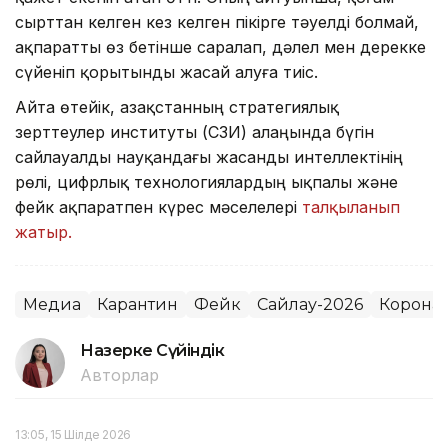
сырттан келген кез келген пікірге тәуелді болмай,
ақпаратты өз бетінше саралап, дәлел мен дерекке
сүйеніп қорытынды жасай алуға тиіс.
Айта өтейік, Қазақстанның стратегиялық
зерттеулер институты (ҚСЗИ) алаңында бүгін
сайлауалды науқандағы жасанды интеллектінің
рөлі, цифрлық технологиялардың ықпалы және
фейк ақпаратпен күрес мәселелері
талқыланып
жатыр.
Медиа
Карантин
Фейк
Сайлау-2026
Корона
Назерке Сүйіндік
Авторлар
13:05, 15 Шілде 2026