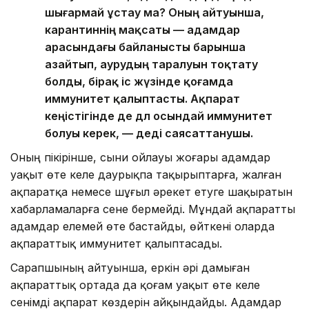
шығармай ұстау ма? Оның айтуынша,
карантиннің мақсаты — адамдар
арасындағы байланысты барынша
азайтып, аурудың таралуын тоқтату
болды, бірақ іс жүзінде қоғамда
иммунитет қалыптасты. Ақпарат
кеңістігінде де дәл осындай иммунитет
болуы керек, — деді саясаттанушы.
Оның пікірінше, сыни ойлауы жоғары адамдар
уақыт өте келе даурықпа тақырыптарға, жалған
ақпаратқа немесе шұғыл әрекет етуге шақыратын
хабарламаларға сене бермейді. Мұндай ақпаратты
адамдар елемей өте бастайды, өйткені оларда
ақпараттық иммунитет қалыптасады.
Сарапшының айтуынша, еркін әрі дамыған
ақпараттық ортада да қоғам уақыт өте келе
сенімді ақпарат көздерін айқындайды. Адамдар