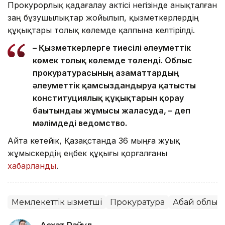
Прокурорлық қадағалау актісі негізінде анықталған
заң бұзушылықтар жойылып, қызметкерлердің
құқықтары толық көлемде қалпына келтірілді.
– Қызметкерлерге тиесілі әлеуметтік
көмек толық көлемде төленді. Облыс
прокуратурасының азаматтардың
әлеуметтік қамсыздандыруға қатысты
конституциялық құқықтарын қорғау
бағытындағы жұмысы жалғасуда, – деп
мәлімдеді ведомство.
Айта кетейік, Қазақстанда 36 мыңға жуық
жұмыскердің еңбек құқығы қорғалғаны
хабарланды
.
Мемлекеттік қызметші
Прокуратура
Абай облыс