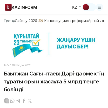
KAZINFORM
KZ
Сайлау-2026
Конституциялық реформа
Арнайы жо
Тренд:
14:57, 10 Шілде 2020
Бақытжан Сағынтаев: Дәрі-дәрмектің
тұрақты қорын жасауға 5 млрд теңге
бөлінді