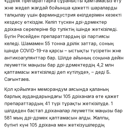
«Дәрілік препараттарға сұранысты қамтамасыз ету
және жедел жағдай бойынша қажетті шараларды
талқылау үшін фарминдустрия өкілдерімен кезекті
кездесу өткіздім. Келіп түскен дәрі-дәрмектер
дәріхана сөрелеріне бір тәуліктің ішінде жеткізіледі.
Бүгін Ресейден препараттардың ірі партиясы
келеді. Шамамен 55 тонна дәрілік заттар, соның
ішінде COVID-19-ға қарсы – ыстықты түсіретін және
антикоагулянттар бар. Шілде айының соңына дейін
әлеуметтік маңызы бар дәрі-дәрмектердің 4,2 млн
қаптамасы жеткізіледі деп күтілуде», – деді Б.
Сағынтаев.
Қол қойылған меморандум аясында қаланың
барлық аудандарындағы 105 дәріханаға өте қажет
препараттардың 41 түрі тұрақты жеткізілуде. 1
шілдеден бастап дәріханалар әлеуметтік маңызы бар
581 мың дәрі-дәрмек қаптамасын алды. Жалпы,
бүгінгі күні 105 дәріхана мен жеткізушілердің