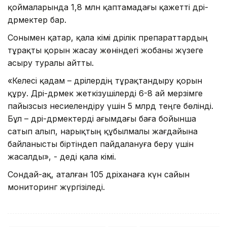
қоймаларында 1,8 млн қаптамадағы қажетті дәрі-
дәрмектер бар.
Сонымен қатар, қала әкімі дәрілік препараттардың
тұрақты қорын жасау жөніндегі жобаны жүзеге
асыру туралы айтты.
«Келесі қадам – дәрілердің тұрақтандыру қорын
құру. Дәрі-дәрмек жеткізушілерді 6-8 ай мерзімге
пайызсыз несиелендіру үшін 5 млрд теңге бөлінді.
Бұл – дәрі-дәрмектерді ағымдағы баға бойынша
сатып алып, нарықтың құбылмалы жағдайына
байланысты біртіндеп пайдалануға беру үшін
жасалды», - деді қала әкімі.
Сондай-ақ, аталған 105 дәріханаға күн сайын
мониторинг жүргізіледі.