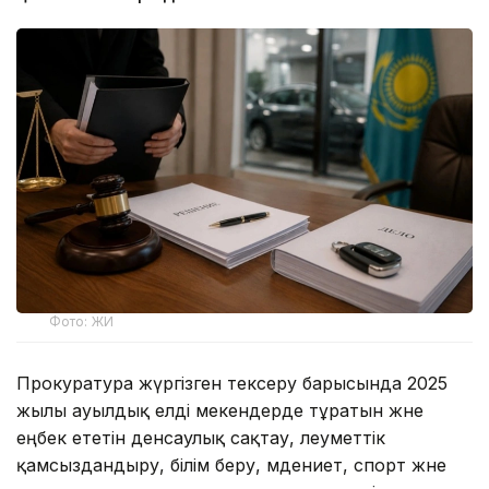
Фото: ЖИ
Прокуратура жүргізген тексеру барысында 2025
жылы ауылдық елді мекендерде тұратын және
еңбек ететін денсаулық сақтау, әлеуметтік
қамсыздандыру, білім беру, мәдениет, спорт және