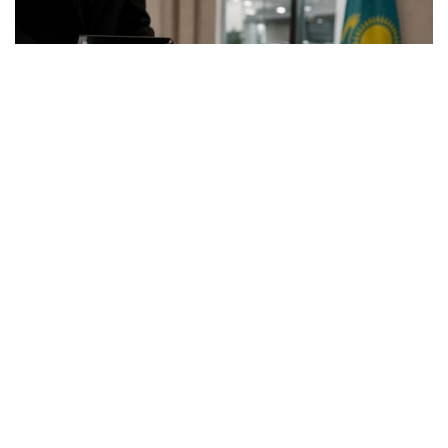
Фото: ЖИ
Ақшалай өндіріп алу шаралары әкімшілік рәсімдердің
сақталуы мен сот талаптарының орындалуына
жауапты мекеме басшыларына, мемлекеттік
қызметшілерге және жеке сот орындаушыларына
қатысты қолданылған.