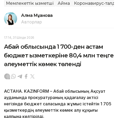
Мемлекеттік қызметші
Аймақ
Коронавирус-талда
Алма Мұқанова
Авторлар
17:14, 31 Шілде 2026
Абай облысында 1 700-ден астам
бюджет қызметкеріне 80,4 млн теңге
әлеуметтік көмек төленді
АСТАНА. KAZINFORM – Абай облысының Ақсуат
ауданында прокуратураның қадағалау актісі
негізінде бюджет саласында жұмыс істейтін 1 705
қызметкердің әлеуметтік көмек алу құқығы
қалпына келтірілді.