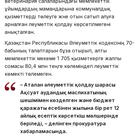
ветеринария салаларындағы мемлекеттік
ұйымдардың мамандарына коммуналдық
қызметтерді төлеуге және отын сатып алуға
арналған әлеуметтік қолдау көрсетілмегені
анықталған.
Қазақстан Республикасы Әлеуметтік кодексінің 70-
бабының талаптарын бұза отырып, алты
мемлекеттік мекеме 1 705 қызметкерге жалпы
сомасы 80,4 млн теңге көлеміндегі әлеуметтік
көмекті төлемеген.
– Аталған әлеуметтік қолдау шарасы
Ақсуат аудандық мәслихатының
шешімімен көзделген және бюджет
қаражаты есебінен жылына бір рет 12
айлық есептік көрсеткіш мөлшерінде
беріледі, – делінген прокуратура
хабарламасында.