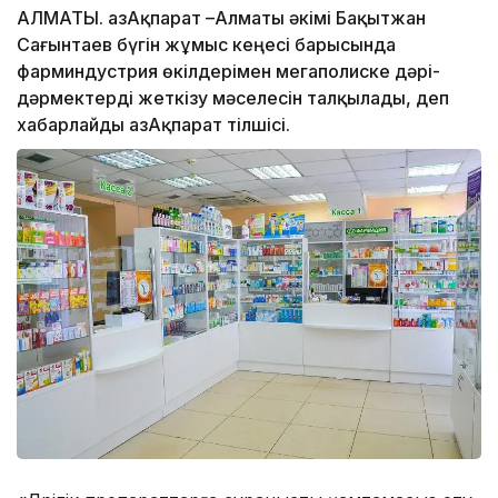
АЛМАТЫ. ҚазАқпарат –Алматы әкімі Бақытжан
Сағынтаев бүгін жұмыс кеңесі барысында
фарминдустрия өкілдерімен мегаполиске дәрі-
дәрмектерді жеткізу мәселесін талқылады, деп
хабарлайды ҚазАқпарат тілшісі.