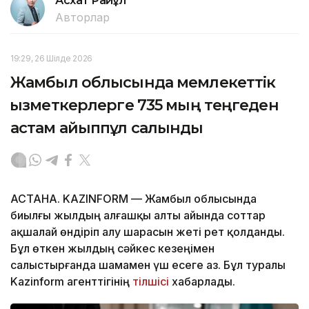
Асхат Райқұл
Авторлар
19:29, 26 Шілде 2026
Жамбыл облысында мемлекеттік
қызметкерлерге 735 мың теңгеден
астам айыппұл салынды
АСТАНА. KAZINFORM — Жамбыл облысында
биылғы жылдың алғашқы алты айында соттар
ақшалай өндіріп алу шарасын жеті рет қолданды.
Бұл өткен жылдың сәйкес кезеңімен
салыстырғанда шамамен үш есеге аз. Бұл туралы
Kazinform агенттігінің
тілшісі
хабарлады.