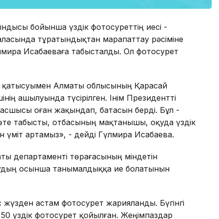
ындысы бойынша үздік фотосуреттің иесі -
ласында тұратындықтан марапаттау рәсіміне
лмира Исабаеваға табысталды. Ол фотосурет
ң қатысуымен Алматы облысының Қарасай
нің ашылуында түсірілген. Інім Президентті
басшысы оған жақындап, батасын берді. Бұл -
ім өте табысты, отбасының мақтанышы, оқуда үздік
н үміт артамыз», - дейді Гүлмира Исабаева.
аты департаменті төрағасының міндетін
удың осынша танымалдыққа ие болатынын
ес жүзден астам фотосурет жарияланды. Бүгінгі
50 үздік фотосурет қойылған. Жеңімпаздар