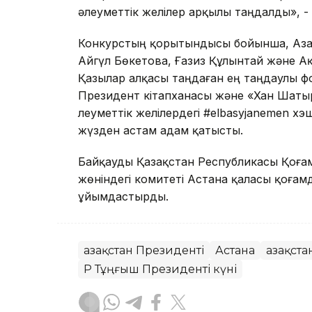
әлеуметтік желілер арқылы таңдалды», - 
Конкурстың қорытындысы бойынша, Азам
Айгүл Бөкетова, Ғазиз Құлынтай және Ақ
Қазылар алқасы таңдаған ең таңдаулы ф
Президент кітапханасы және «Хан Шаты
Әлеуметтік желілердегі #elbasyjanemen х
жүзден астам адам қатысты.
Байқауды Қазақстан Республикасы Қоғамд
жөніндегі комитеті Астана қаласы қоғам
ұйымдастырды.
Қазақстан Президенті
Астана
Қазақст
ҚР Тұңғыш Президенті күні