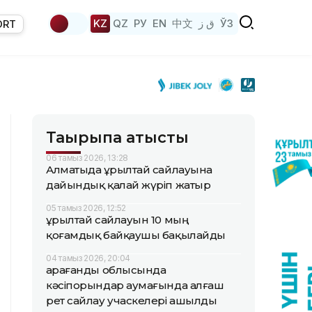
KZ
QZ
РУ
EN
中文
ق ز
ЎЗ
ORT
Тақырыпқа қатысты
06 тамыз 2026, 13:28
Алматыда Құрылтай сайлауына
дайындық қалай жүріп жатыр
05 тамыз 2026, 12:52
Құрылтай сайлауын 10 мың
қоғамдық байқаушы бақылайды
04 тамыз 2026, 20:04
Қарағанды облысында
кәсіпорындар аумағында алғаш
рет сайлау учаскелері ашылды