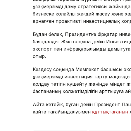
ұзақмерзімді даму стратегиясы жайында а
бизнеске қолайлы жағдай жасау және х
арналған проактивті инвестициялық хол
Бұдан бөлек, Президентке бірқатар инв
баяндалды. Жыл соңына дейін Инвестиц
экспорт пен инфрақұрылымды дамытуға 
отыр.
Кездесу соңында Мемлекет басшысы эко
ұзақмерзімді инвестиция тарту маңызды 
қолдау тетігін күшейту жөнінде міндет 
баспананың қолжетімділігін арттыруға а
Айта кетейік, бұған дейін Президент 
қайта тағайындалуымен
құттықтағанын