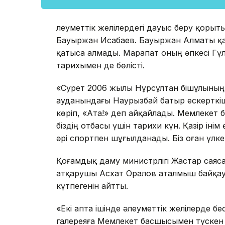
Әлеуметтік желілердегі дауыс беру қорыт
Бауыржан Исабаев. Бауыржан Алматы қа
қатыса алмады. Марапат оның әпкесі Гү
тарихымен де бөлісті.
«Сурет 2006 жылы Нұрсұлтан Әбішұлыны
ауданындағы Наурызбай батыр ескерткіші
көріп, «Ата!» деп айқайлады. Мемлекет 
біздің отбасы үшін тарихи күн. Қазір ін
әрі спортпен шұғылданады. Біз оған үлке
Қоғамдық даму министрлігі Жастар саяс
атқарушы Асхат Оралов аталмыш байқа
күтпегенін айтты.
«Екі апта ішінде әлеуметтік желілерде б
галереяға Мемлекет басшысымен түскен 