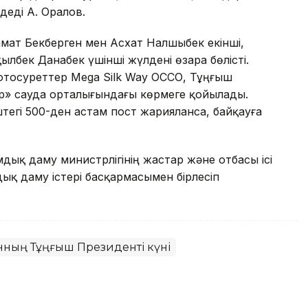
деді А. Оралов.
ат Бекберген мен Асхат Налшыбек екінші,
ылбек Данабек үшінші жүлдені өзара бөлісті.
отосуреттер Mega Silk Way ОССО, Тұңғыш
р» сауда орталығындағы көрмеге қойылады.
эштегі 500-ден астам пост жарияланса, байқауға
ық даму министрлігінің жастар және отбасы ісі
дық даму істері басқармасымен бірлесіп
анның Тұңғыш Президенті күні