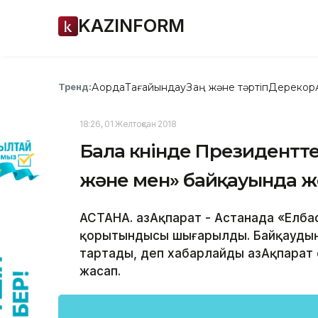
KAZINFORM
Ақорда
Тағайындау
Заң және тәртіп
Дерекқор
Тренд:
18:26, 01 Желтоқсан 2018
Бала күнінде Президентте
және мен» байқауында ж
АСТАНА. ҚазАқпарат - Астанада «Елб
қорытындысы шығарылды. Байқаудың 
тартады, деп хабарлайды ҚазАқпарат 
жасап.