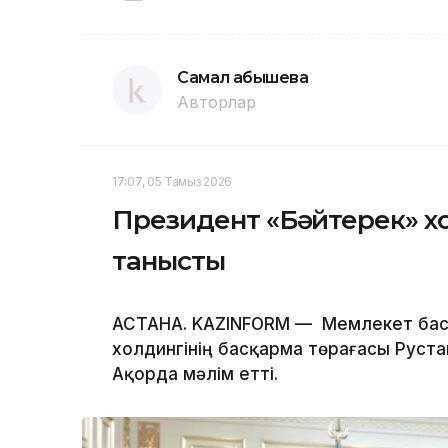
Самал Қабышева
Авторлар
17:07, 05 Тамыз 2026
Президент «Бәйтерек» х
танысты
АСТАНА. KAZINFORM — Мемлекет бас
холдингінің басқарма төрағасы Руста
Ақорда мәлім етті.