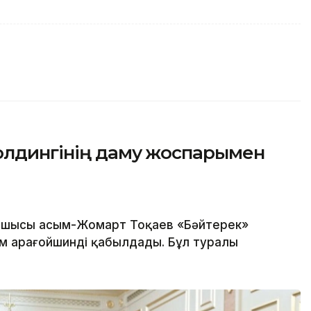
олдингінің даму жоспарымен
шысы Қасым-Жомарт Тоқаев «Бәйтерек»
м Қарағойшинді қабылдады. Бұл туралы