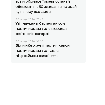
Қасым-Жомарт Тоқаев Қостанай
облысының 90 жылдығына орай
құттықтау жолдады
30 шілде 2026, 17:48
Үгіт науқаны басталған соң
партиялардың электоралды
рейтингісі өзгерді
30 шілде 2026, 16:30
Бір мінбер, жеті партия: саяси
партиялардың алғашқы
пікірсайысы қалай өтті?