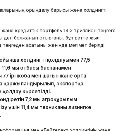
рмаларының орындалу барысы және холдингті
әне кредиттік портфель 14,3 триллион теңгеге
ады деп болжанып отырғаны, бұл ретте жыл
 теңгеден асатыны жөнінде мәлімет берілді.
йынша холдингтің қолдауымен 77,5
н 11,6 мың отбасы баспанамен
 77 ірі жоба мен шағын және орта
оба қаржыландырылып, экспортқа
е қолдау көрсетілді.
діретін 7,2 мың агроқұрылым
зу үшін 11,4 мың техниканы лизингке
.
ансформация мен «Бәйтерек» холдингінің жаңа