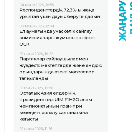
04 тамыз 2026, 16:55
Респонденттердің 72,3%-ы жаңа
Құрылтай үшін дауыс беруге дайын
03 тамыз 2026, 12:34
Ел аумағында учаскелік сайлау
комиссиялары жұмысына кірісті -
ОСК
01 тамыз 2026, 19:22
Партиялар сайлаушылармен
жүздесті: мектептерде және өндіріс
орындарында өзекті мәселелер
талқыланды
01 тамыз 2026, 13:50
Орталық Азия елдерінің
президенттері UIM F1H2O әлем
чемпионатының гран-при
кезеңінің ашылу салтанатына
қатысты
01 тамыз 2026, 11:26