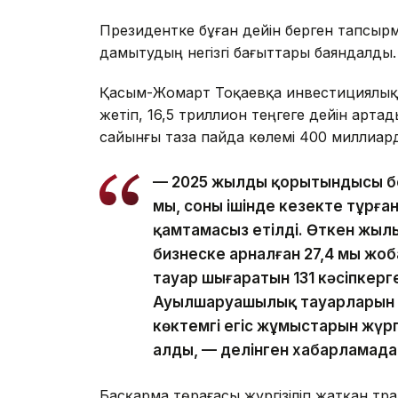
Президентке бұған дейін берген тапсы
дамытудың негізгі бағыттары баяндалды.
Қасым-Жомарт Тоқаевқа инвестициялық ж
жетіп, 16,5 триллион теңгеге дейін арт
сайынғы таза пайда көлемі 400 миллиард
— 2025 жылдың қорытындысы бо
мың, соның ішінде кезекте тұрға
қамтамасыз етілді. Өткен жылы
бизнеске арналған 27,4 мың ж
тауар шығаратын 131 кәсіпкерг
Ауылшаруашылық тауарларын өн
көктемгі егіс жұмыстарын жүргі
алды, — делінген хабарламада
Басқарма төрағасы жүргізіліп жатқан тр