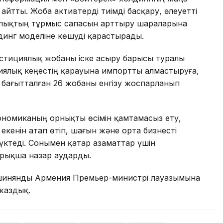
йтты. Жоба активтерді тиімді басқару, әлеуетті
алықтың тұрмыс сапасын арттыру шараларына
динг моделіне көшуді қарастырады.
естициялық жобаны іске асыру барысы туралы
иялық кеңестің қарауына импортты алмастыруға,
бағытталған 26 жобаны енгізу жоспарланып
номиканың орнықты өсімін қамтамасыз ету,
екенін атап өтіп, шағын және орта бизнесті
жүктеді. Сонымен қатар азаматтар үшін
йрықша назар аударды.
Пашинянды Армения Премьер-министрі лауазымына
жаздық.