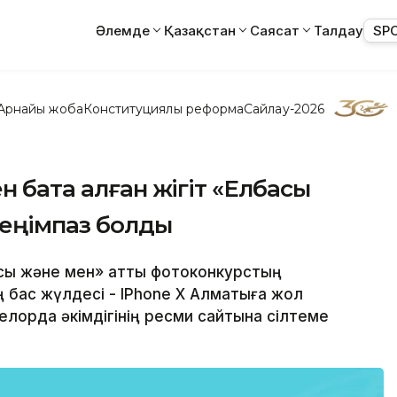
Әлемде
Қазақстан
Саясат
Талдау
SP
Арнайы жоба
Конституциялық реформа
Сайлау-2026
н бата алған жігіт «Елбасы
еңімпаз болды
асы және мен» атты фотоконкурстың
бас жүлдесі - IPhone X Алматыға жол
елорда әкімдігінің ресми сайтына сілтеме