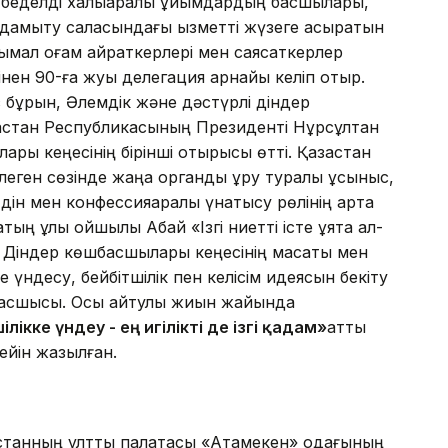
, беделді халықаралық ұйымдардың басшылары,
ы дамыту са­ласындағы қызметті жүзеге асыратын
мал қоғам қайраткерлері мен саясаткерлер
інен 90-ға жуық делегация арнайы келіп отыр.
бұрын, Әлемдік және дәстүрлі діндер
қ­стан Республикасының Прези­денті Нұрсұлтан
ры кеңесінің бірінші отырысы өтті. Қазақстан
еген сөзінде жаңа органды құру туралы ұсы­ныс,
 дін мен конфес­сияаралық үнқатысу рөлінің арта
тың ұлы ойшылы Абай «Ізгі ниетті істе ұятқа қал­
Діндер көшбасшылары кеңесінің мақсаты мен
м­де үндесу, бейбітшілік пен ке­лісім идеясын бекіту
 басшысы. Осы айтулы жиын жайында
ікке үндеу - ең игілікті де ізгі қадам»
атты
ейін жазылған.
танның ұлттық палатасы «Атамекен» одағының