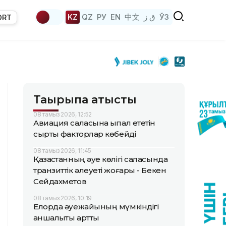
KZ
QZ
РУ
EN
中文
ق ز
ЎЗ
ORT
Тақырыпқа қатысты
08 тамыз 2026, 12:52
Авиация саласына ықпал ететін
сыртқы факторлар көбейді
08 тамыз 2026, 11:45
Қазақстанның әуе көлігі саласында
транзиттік әлеуеті жоғары - Бекен
Сейдахметов
08 тамыз 2026, 10:19
Елорда әуежайының мүмкіндігі
қаншалықты артты