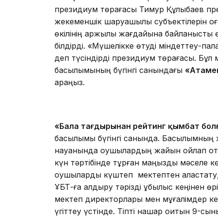
президиум төрағасы Тимур Құлыбаев пре
жекеменшік шаруашылық субъектілерін қоға
өкілінің қаржылық жағдайына байланысты 
білдірді. «Мүшелікке өтуді міндеттеу-пал
деп түсіндірді президиум төрағасы. Бұл м
басылымының бүгінгі санындағы
«Атамек
қараңыз.
«Бала тағдырынан рейтинг қымбат бол
басылымы бүгінгі санында. Басылымның ж
науқанында оқушылардың жайын ойлап оты
күн тәртібінде тұрған маңызды мәселе кө
оқушыларды күштеп мектептен аластату, 
ҰБТ-ға қалдыру тәрізді құбылыс кеңінен өрі
мектеп директорлары мен мұғалімдер ке
үгіттеу үстінде. Тіпті нашар оқитын 9-с