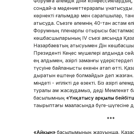
Форумға әлем­дік діни конфессия­лар­дың
сон­дай-ақ мәдениеттер­ара­лық үнқатысуд
көрнекті ғалым­дар мен сарапшылар, таны
қатысуда. Съезге әлемнің 40-тан астам ел
Форумның пленарлық отырысы басталмас 
көшбасшы­лары­ның IV съезі аясында Қаза
Назарбаевтың қатысуымен Дін көшбасшыла
Президенті Кеңес мү­шелері алдында сөйл
ең алдымен, қазіргі заманғы үдерістердегі
түсуіне байланысты екенін атап өтті. Қазақ
дыратын ештеңе болмайды» деп жазған. 
міндеті - игілікті де өзекті. Біз қазіргі әле
туралы қам жасаудамыз, деді Мемлекет
басылымның
«Үнқатысу арқылы бейбітшіл
тақырыптағы мақаласында бүге-шүгесіне д
***
«Айқын»
басылымының жазуынша, Қазақс