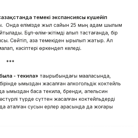
«Қазақстанда темекі экспансиясы күшейіп
ты. Онда елімізде жыл сайын 25 мың адам шылым
тылады. Бұл-өлім-жітімді алып тастағанда, бір
ы. Сөйтіп, қазақ темекіден қырылып жатыр. Ал
лап, кәсіптері өркендеп келеді.
***
была - текила»
тақырыбындағы мақаласында,
ірінде қымыздан жасалған алкогольдік коктейль
 қымыздан басқа текила, бренди, апельсин
Дәстүрлі түрде сүттен жасалған коктейльдерді
айда аталған сусын ерлер арасында да жоғары