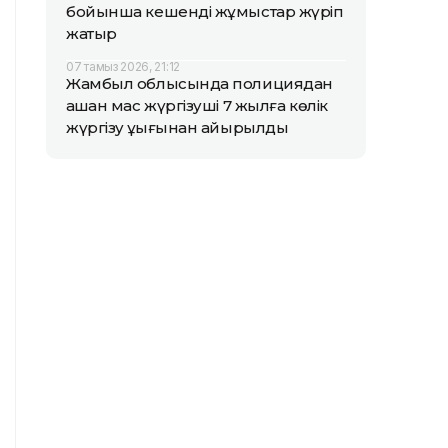
бойынша кешенді жұмыстар жүріп
жатыр
07 тамыз 2026, 21:12
Жамбыл облысында полициядан
қашқан мас жүргізуші 7 жылға көлік
жүргізу құқығынан айырылды