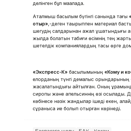
делінген бұл мақалада.
Аталмыш басылым бүгінгі санында тағы
отыр»
,-деген тақырыппен материал бас
шегудің салдарынан ажал құшатындығы ай
жылда болатын табиғи өсімнің тең жартыс
шетелдік компаниялардың тасы өрге дома
«
Экспресс-К
»
басылымының
«Кому и ко
елорданың түнгі демалыс орындарының б
жасалатындығы айтылған. Оның құрамында
сиропы және апельсиннің өзі қосылады. 
көбінесе нәзік жандылар ішеді екен, ал
сұранысқа ие болып отырған көрінеді.