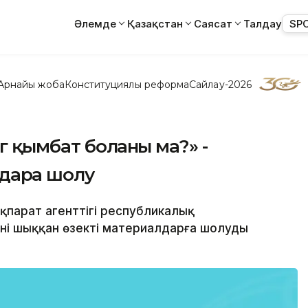
Әлемде
Қазақстан
Саясат
Талдау
SP
Арнайы жоба
Конституциялық реформа
Сайлау-2026
 қымбат болғаны ма?» -
арға шолу
 ақпарат агенттігі республикалық
ні шыққан өзекті материалдарға шолуды