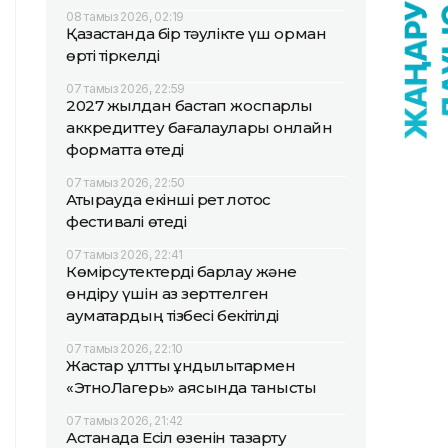
08 тамыз 2026, 02:19
Қазақстанда бір тәулікте үш орман
өрті тіркелді
07 тамыз 2026, 22:59
2027 жылдан бастап жоспарлы
аккредиттеу бағалаулары онлайн
форматта өтеді
07 тамыз 2026, 22:50
Атырауда екінші рет лотос
фестивалі өтеді
07 тамыз 2026, 22:41
Көмірсутектерді барлау және
өндіру үшін аз зерттелген
аумақтардың тізбесі бекітілді
07 тамыз 2026, 22:10
Жастар ұлттық құндылықтармен
«ЭтноЛагерь» аясында танысты
07 тамыз 2026, 21:42
Астанада Есіл өзенін тазарту