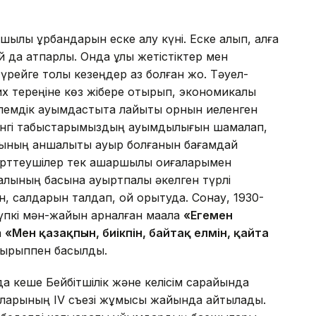
шылық құрбандарын еске алу күні. Еске алып, алға
 да қатпарлы. Онда ұлы же­тістіктер мен
 үрейге толы кезеңдер аз болған жоқ. Тәуел­
арих тереңіне көз жібере оты­рып, экономикалық
ем­дік қауымдастықта лайықты орнын иеленген
үгінгі табыс­тарымыздың ауқымды­лы­ғын шамалап,
ның қан­шалықты ауыр болғанын ба­ғамдай
рттеушілер тек ашаршылық оқиғаларымен
алқының басына ауыртпалық әкелген түрлі
н, салдарын талдап, ой қорытуда. Сонау, 1930-
п­кі мән-жайын арналған мақала
«Егемен
а
«Мен қазақпын, биікпін, байтақ елмін, қайта
қырыппен басылды.
а кеше Бейбітшілік және ке­лісім сарайында
ыларының IV съезі жұ­мы­сы жайында айтылады.