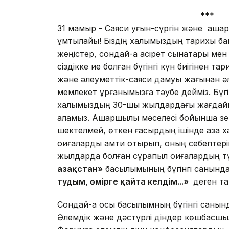
***
31 мамыр - Саяси қуғын-сүргін және ашар
ұмтылайық! Біздің халқымыздың тарихы бай
жеңістер, сондай-ақ қасірет сынақтары мен
сіздікке ие болған бүгінгі күн биі­гінен т
және әлеу­меттік-саяси дамуы жағынан әл
мемлекет құр­ға­ны­мызға тәубе дейміз. Б
халқымыздың 30-шы жыл­дардағы жағдайы
аламыз. Ашаршылық мәселесі бойынша зе
шектелмей, өткен ғасырдың ішінде қазақ х
оқиғаларды қамти отырып, оның себептері
жылдарда болған сұрапыл оқиғалардың тү
Қазақстан»
басылымының бүгінгі санынд
тудым, өмірге қайта келдім...»
деген та
Сондай-ақ осы басылымның бүгінгі санынд
Әлемдік және дәстүрлі діндер көш­бас­ш