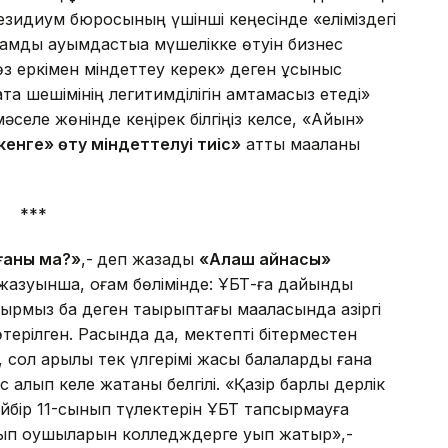
зидиум бюросының үшінші кеңесінде «еліміздегі
мдық қауымдастыққа мүшелікке өтуін бизнес
өз еркімен міндеттеу керек» деген ұсыныс
ата шешімінің легитимділігін қамтамасыз етеді»
әселе жөнінде кеңірек білгіңіз келсе, «Айқын»
енге» өту міндеттелуі тиіс»
атты мақаланы
***
ғаны ма?»
,-
деп жазады
«Алаш айнасы»
азуынша, қоғам бөлімінде: ҰБТ-ға дайындық
рмыз ба деген тақырыптағы мақаласында қазіргі
терілген. Расында да, мектепті бітерместен
сол арқылы тек үлгерімі жақсы балаларды ғана
с алып келе жатқаны белгілі. «Қазір барлық дерлік
йбір 11-сынып түлектерін ҰБТ тапсырмауға
ынып оқушыларын колледждерге қуып жатыр»,-