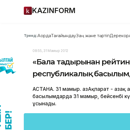
KAZINFORM
Ақорда
Тағайындау
Заң және тәртіп
Дерекқор
Тренд:
08:55, 31 Мамыр 2012
«Бала тағдырынан рейтинг
республикалық басылымд
АСТАНА. 31 мамыр. ҚазАқпарат - Қазақ
басылымдарда 31 мамыр, бейсенбі кү
ұсынады.