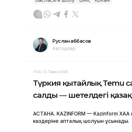
Баспасөзге шолу
БАҚ
Қоғам
Руслан Ғаббасов
Авторлар
11:00, 02 Тамыз 2026
Түркия қытайлық Temu с
салды — шетелдегі қазақ
АСТАНА. KAZINFORM — Kazinform ХАА 
көздеріне апталық шолуын ұсынады.