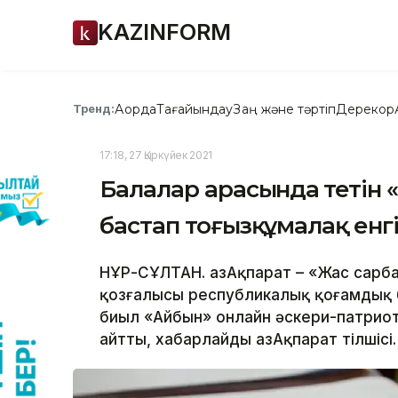
KAZINFORM
Ақорда
Тағайындау
Заң және тәртіп
Дерекқор
Тренд:
17:18, 27 Қыркүйек 2021
Балалар арасында өтеті
бастап тоғызқұмалақ енгі
НҰР-СҰЛТАН. ҚазАқпарат – «Жас сарб
қозғалысы республикалық қоғамдық б
биыл «Айбын» онлайн әскери-патриот
айтты, хабарлайды ҚазАқпарат тілшісі.