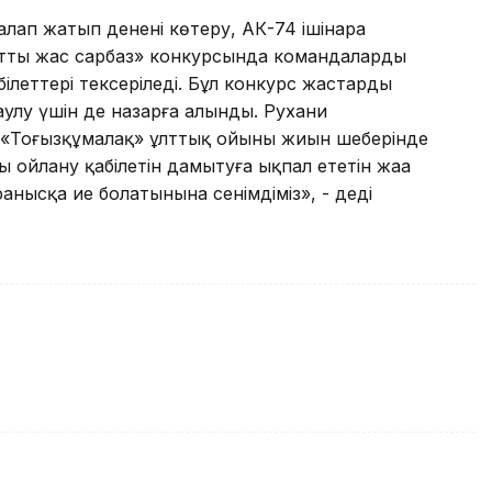
лап жатып денені көтеру, АК-74 ішінара
атты жас сарбаз» конкурсында командалардың
леттері тексеріледі. Бұл конкурс жастардың
улу үшін де назарға алынды. Рухани
н «Тоғызқұмалақ» ұлттық ойыны жиын шеңберінде
ң ойлану қабілетін дамытуға ықпал ететін жаңа
нысқа ие болатынына сенімдіміз», - деді