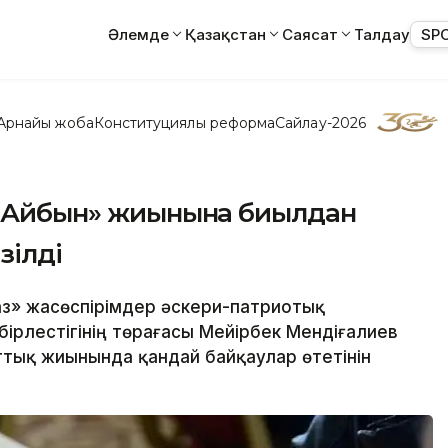
Әлемде
Қазақстан
Саясат
Талдау
SP
Арнайы жоба
Конституциялық реформа
Сайлау-2026
н «Айбын» жиынына биылдан
зілді
аз» жасөспірімдер әскери-патриотық
ірлестігінің төрағасы Мейірбек Мендіғалиев
тық жиынында қандай байқаулар өтетінін