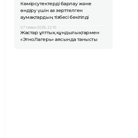
Көмірсутектерді барлау және
өндіру үшін аз зерттелген
аумақтардың тізбесі бекітілді
07 тамыз 2026, 22:10
Жастар ұлттық құндылықтармен
«ЭтноЛагерь» аясында танысты