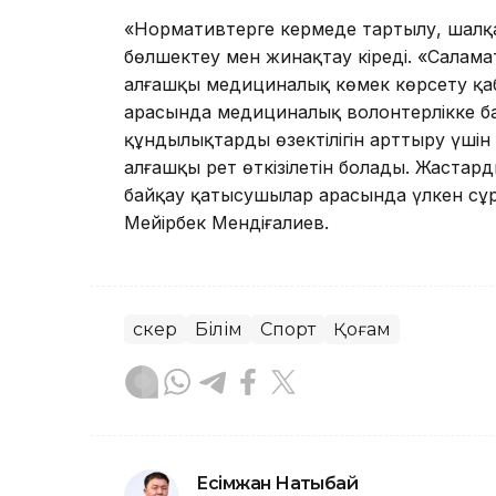
«Нормативтерге кермеде тартылу, шалқа
бөлшектеу мен жинақтау кіреді. «Салам
алғашқы медициналық көмек көрсету қабі
арасында медициналық волонтерлікке ба
құндылықтардың өзектілігін арттыру үші
алғашқы рет өткізілетін болады. Жастарды
байқау қатысушылар арасында үлкен сұра
Мейірбек Мендіғалиев.
Әскер
Білім
Спорт
Қоғам
Есімжан Нақтыбай