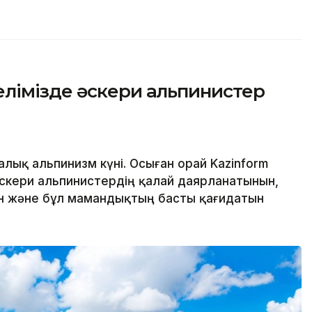
лімізде әскери альпинистер
алық альпинизм күні. Осыған орай Kazinform
і әскери альпинистердің қалай даярланатынын,
ін және бұл мамандықтың басты қағидатын