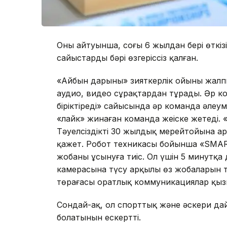
Оның айтуынша, соңғы 6 жылдан бері өткіз
сайыстардың бәрі өзгеріссіз қалған.
«Айбын дарыны» зияткерлік ойыны жалпы 
аудио, видео сұрақтардан тұрады. Әр к
біріктіреді» сайысында әр команда әлеуме
«лайк» жинаған команда жеңіске жетед
Тәуелсіздіктің 30 жылдық мерейтойына 
қажет. Робот техникасы бойынша «SMAR
жобаны ұсынуға тиіс. Ол үшін 5 минутқа 
камерасына түсу арқылы өз жобаларын тө
төрағасы оратлық коммуникациялар қызм
Сондай-ақ, ол спорттық және әскери д
болатынын ескертті.