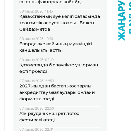
сыртқы факторлар көбейді
08 тамыз 2026, 11:45
Қазақстанның әуе көлігі саласында
транзиттік әлеуеті жоғары - Бекен
Сейдахметов
08 тамыз 2026, 10:19
Елорда әуежайының мүмкіндігі
қаншалықты артты
08 тамыз 2026, 02:19
Қазақстанда бір тәулікте үш орман
өрті тіркелді
07 тамыз 2026, 22:59
2027 жылдан бастап жоспарлы
аккредиттеу бағалаулары онлайн
форматта өтеді
07 тамыз 2026, 22:50
Атырауда екінші рет лотос
фестивалі өтеді
07 тамыз 2026, 22:41