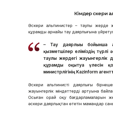
Кімдер әскери 
Әскери альпинистер – таулы жерде ж
құрамды арнайы тау даярлығына үйретуг
– Тау даярлығы бойынша ар
қызметшілер еліміздің түрлі 
таулы жердегі жауынгерлік 
құрамды оқытуға үлесін қо
министрлігінің Kazinform агент
Әскери альпинистің даярлығы бірнеше 
жауынгерлік міндеттердің артуына байл
Осыған орай оқу бағдарламаларын же
әскери даярлықтан өтетін мамандар санын