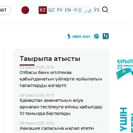
KZ
QZ
РУ
EN
中文
ق ز
ЎЗ
ORT
Тақырыпқа қатысты
08 тамыз 2026, 16:19
Отбасы банк ипотекаға
қабылданатын үйлерге қойылатын
талаптарды өзгертті
08 тамыз 2026, 15:57
Қазақстан азаматтығын алуға
арналған тестілеуге өтініш қабылдау
10 тамызда басталады
08 тамыз 2026, 12:52
Авиация саласына ықпал ететін