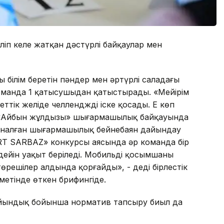
іліп келе жатқан дәстүрлі байқаулар мен
білім беретін пәндер мен әртүрлі саладағы
оманда 1 қатысушыдан қатыстырады. «Мейірім
ттік желіде челленджді іске қосады. Ең көп
і. «Айбын жұлдызы» шығармашылық байқауында
арналған шығармашылық бейнебаян дайындау
T SARBAZ» конкурсы аясында әр команда бір
дейін уақыт беріледі. Мобильді қосымшаның
решілер алдында қорғайды», - деді бірлестік
етінде өткен брифингіде.
айындық бойынша норматив тапсыру биыл да