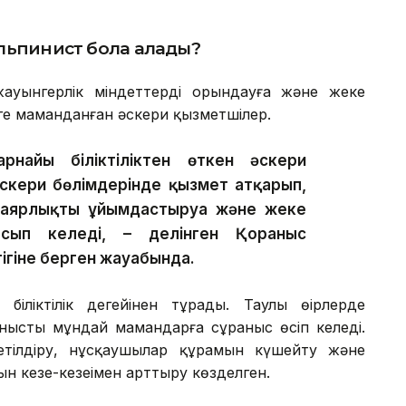
альпинист бола алады?
ауынгерлік міндеттерді орындауға және жеке
е маманданған әскери қызметшілер.
найы біліктіліктен өткен әскери
әскери бөлімдерінде қызмет атқарып,
даярлықты ұйымдастыруға және жеке
сып келеді, – делінген Қорғаныс
тігіне берген жауабында.
біліктілік деңгейінен тұрады. Таулы өңірлерде
анысты мұндай мамандарға сұраныс өсіп келеді.
тілдіру, нұсқаушылар құрамын күшейту және
 кезең-кезеңімен арттыру көзделген.