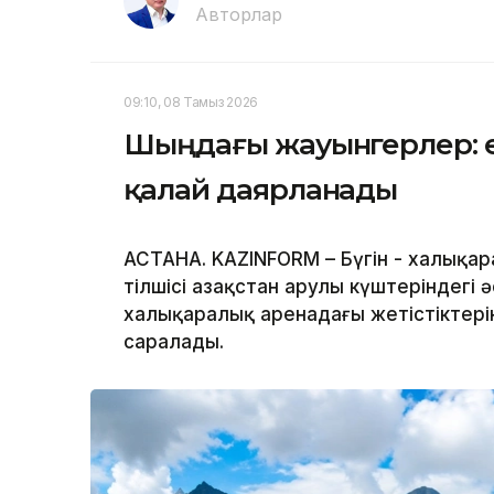
Авторлар
09:10, 08 Тамыз 2026
Шыңдағы жауынгерлер: е
қалай даярланады
АСТАНА. KAZINFORM – Бүгін - халықар
тілшісі Қазақстан Қарулы күштеріндег
халықаралық аренадағы жетістіктер
саралады.