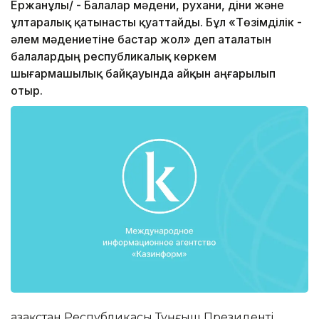
Ержанұлы/ - Балалар мәдени, рухани, діни және
ұлтаралық қатынасты қуаттайды. Бұл «Төзімділік -
әлем мәдениетіне бастар жол» деп аталатын
балалардың республикалық көркем
шығармашылық байқауында айқын аңғарылып
отыр.
Қазақстан Республикасы Тұңғыш Президенті