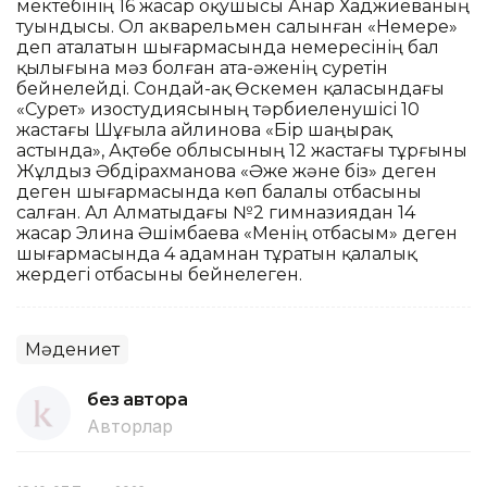
мектебінің 16 жасар оқушысы Анар Хаджиеваның
туындысы. Ол акварельмен салынған «Немере»
деп аталатын шығармасында немересінің бал
қылығына мәз болған ата-әженің суретін
бейнелейді. Сондай-ақ Өскемен қаласындағы
«Сурет» изостудиясының тәрбиеленушісі 10
жастағы Шұғыла Қайлинова «Бір шаңырақ
астында», Ақтөбе облысының 12 жастағы тұрғыны
Жұлдыз Әбдірахманова «Әже және біз» деген
деген шығармасында көп балалы отбасыны
салған. Ал Алматыдағы №2 гимназиядан 14
жасар Элина Әшімбаева «Менің отбасым» деген
шығармасында 4 адамнан тұратын қалалық
жердегі отбасыны бейнелеген.
Мәдениет
без автора
Авторлар