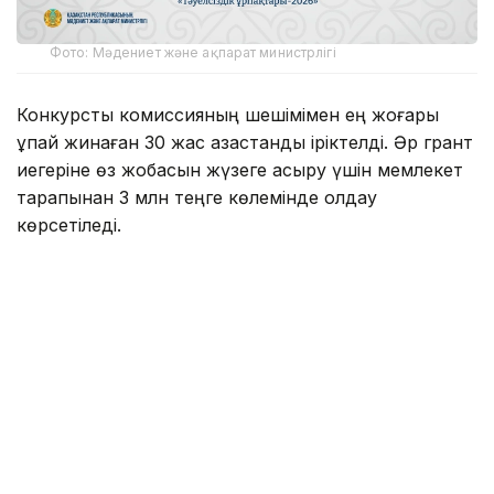
Фото: Мәдениет және ақпарат министрлігі
Конкурстық комиссияның шешімімен ең жоғары
ұпай жинаған 30 жас қазақстандық іріктелді. Әр грант
иегеріне өз жобасын жүзеге асыру үшін мемлекет
тарапынан 3 млн теңге көлемінде қолдау
көрсетіледі.
2026 жылы байқауға 2200-ден астам өтінім түсіп,
оның 1745-і қарауға жіберілді. Атап айтқанда,
«Бизнес» бағыты бойынша — 663, «Ақпараттық
технологиялар» — 383, «Ғылым» — 218,
«Мәдениет» — 174, «Медиа» — 158 және
«Волонтерлік» бағыты бойынша 149 өтінім
қабылданды.
«Тәуелсіздік ұрпақтары» гранты дарынды