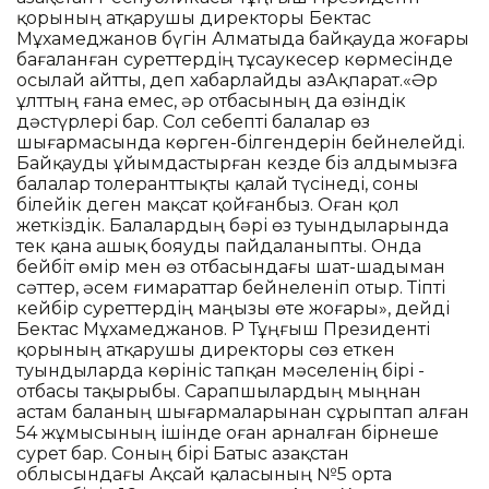
қорының атқарушы директоры Бектас
Мұхамеджанов бүгін Алматыда байқауда жоғары
бағаланған суреттердің тұсаукесер көрмесінде
осылай айтты, деп хабарлайды ҚазАқпарат.«Әр
ұлттың ғана емес, әр отбасының да өзіндік
дәстүрлері бар. Сол себепті балалар өз
шығармасында көрген-білгендерін бейнелейді.
Байқауды ұйымдастырған кезде біз алдымызға
балалар толеранттықты қалай түсінеді, соны
білейік деген мақсат қойғанбыз. Оған қол
жеткіздік. Балалардың бәрі өз туындыларында
тек қана ашық бояуды пайдаланыпты. Онда
бейбіт өмір мен өз отбасындағы шат-шадыман
сәттер, әсем ғимараттар бейнеленіп отыр. Тіпті
кейбір суреттердің маңызы өте жоғары», дейді
Бектас Мұхамеджанов. ҚР Тұңғыш Президенті
қорының атқарушы директоры сөз еткен
туындыларда көрініс тапқан мәселенің бірі -
отбасы тақырыбы. Сарапшылардың мыңнан
астам баланың шығармаларынан сұрыптап алған
54 жұмысының ішінде оған арналған бірнеше
сурет бар. Соның бірі Батыс Қазақстан
облысындағы Ақсай қаласының №5 орта