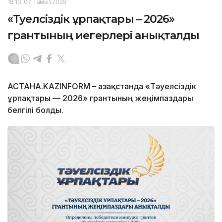
18:10, 07 Тамыз 2026
«Тәуелсіздік ұрпақтары – 2026»
грантының иегерлері анықталды
АСТАНА.KAZINFORM – Қазақстанда «Тәуелсіздік
ұрпақтары — 2026» грантының жеңімпаздары
белгілі болды.