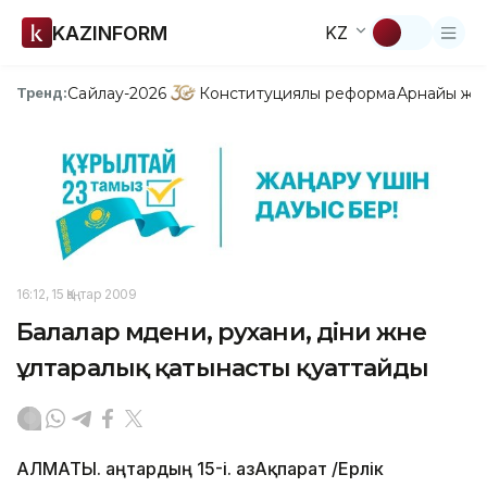
KAZINFORM
KZ
Сайлау-2026
Конституциялық реформа
Арнайы жо
Тренд:
16:12, 15 Қаңтар 2009
Балалар мәдени, рухани, діни және
ұлтаралық қатынасты қуаттайды
АЛМАТЫ. Қаңтардың 15-і. ҚазАқпарат /Ерлік