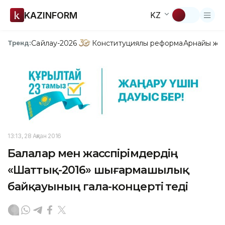
KAZINFORM
KZ
Сайлау-2026
Конституциялық реформа
Арнайы жо
Тренд:
13:13, 28 Ақпан 2016
Балалар мен жасөспірімдердің
«Шаттық-2016» шығармашылық
байқауының гала-концерті өтеді