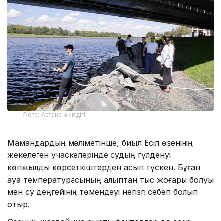
Фото: Астана әкімдігі
Мамандардың мәліметінше, биыл Есіл өзенінің
жекелеген учаскелерінде судың гүлденуі
көпжылдық көрсеткіштерден асып түскен. Бұған
ауа температурасының қалыптан тыс жоғары болуы
мен су деңгейінің төмендеуі негізгі себеп болып
отыр.