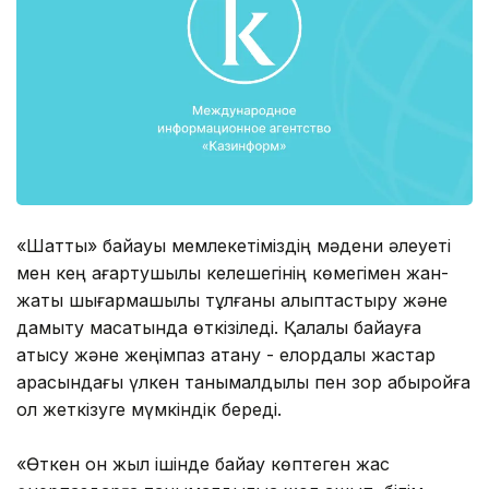
«Шаттық» байқауы мемлекетіміздің мәдени әлеуеті
мен кең ағартушылық келешегінің көмегімен жан-
жақты шығармашылық тұлғаны қалыптастыру және
дамыту мақсатында өткізіледі. Қалалық байқауға
қатысу және жеңімпаз атану - елордалық жастар
арасындағы үлкен танымалдылық пен зор абыройға
қол жеткізуге мүмкіндік береді.
«Өткен он жыл ішінде байқау көптеген жас