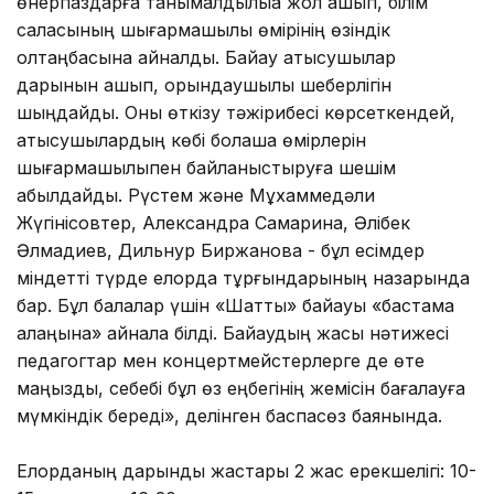
өнерпаздарға танымалдылыққа жол ашып, білім
саласының шығармашылық өмірінің өзіндік
қолтаңбасына айналды. Байқау қатысушылар
дарынын ашып, орындаушылық шеберлігін
шыңдайды. Оны өткізу тәжірибесі көрсеткендей,
қатысушылардың көбі болашақ өмірлерін
шығармашылықпен байланыстыруға шешім
қабылдайды. Рүстем және Мұхаммедәли
Жүгінісовтер, Александра Самарина, Әлібек
Әлмадиев, Дильнур Биржанова - бұл есімдер
міндетті түрде елорда тұрғындарының назарында
бар. Бұл балалар үшін «Шаттық» байқауы «бастама
алаңына» айнала білді. Байқаудың жақсы нәтижесі
педагогтар мен концертмейстерлерге де өте
маңызды, себебі бұл өз еңбегінің жемісін бағалауға
мүмкіндік береді», делінген баспасөз баянында.
Елорданың дарынды жастары 2 жас ерекшелігі: 10-