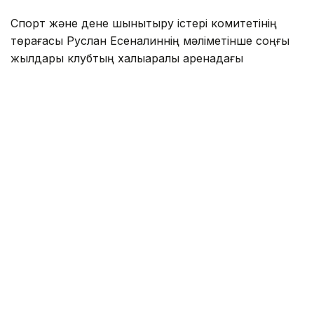
Спорт және дене шынықтыру істері комитетінің
төрағасы Руслан Есеналиннің мәліметінше соңғы
жылдары клубтың халықаралық аренадағы
нәтижелері алға қойған міндеттері мен күткен
нәтижелерге сәйкес келмеді.
— ВТБ Бірыңғай лигасының өткен маусымының
қорытындысы бойынша «Астана»
баскетбол клубы соңғы 12-орынға
тұрақтады. Команда 44 матчтың тек
екеуінде ғана жеңіске жетіп, жеңіліс
көрсеткіші 95 пайыздан асты. Бұл —
клубтың ВТБ Бірыңғай лигасындағы ең нашар
нәтиже. Сонымен қатар, команда соңғы
сегіз жыл бойы аталған турнирдің плей-офф
кезеңіне шыға алмады, — деді Руслан
Есеналин.