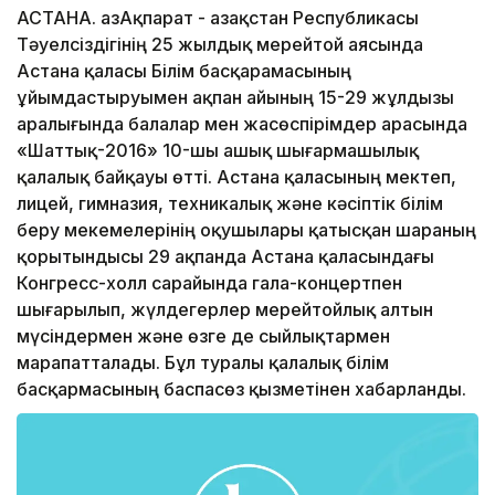
АСТАНА. ҚазАқпарат - Қазақстан Республикасы
Тәуелсіздігінің 25 жылдық мерейтой аясында
Астана қаласы Білім басқарамасының
ұйымдастыруымен ақпан айының 15-29 жұлдызы
аралығында балалар мен жасөспірімдер арасында
«Шаттық-2016» 10-шы ашық шығармашылық
қалалық байқауы өтті. Астана қаласының мектеп,
лицей, гимназия, техникалық және кәсіптік білім
беру мекемелерінің оқушылары қатысқан шараның
қорытындысы 29 ақпанда Астана қаласындағы
Конгресс-холл сарайында гала-концертпен
шығарылып, жүлдегерлер мерейтойлық алтын
мүсіндермен және өзге де сыйлықтармен
марапатталады. Бұл туралы қалалық білім
басқармасының баспасөз қызметінен хабарланды.