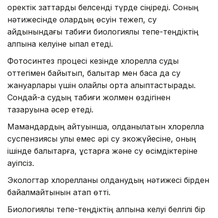
қоректік заттарды белсенді түрде сіңіреді. Соның
нәтижесінде олардың өсуін тежеп, су
айдынындағы табиғи биологиялық тепе-теңдіктің
қалпына келуіне ықпал етеді.
Фотосинтез процесі кезінде хлорелла суды
оттегімен байытып, балықтар мен басқа да су
жануарлары үшін қолайлы орта қалыптастырады.
Сондай-ақ судың табиғи жолмен өздігінен
тазаруына әсер етеді.
Мамандардың айтуынша, қолданылатын хлорелла
суспензиясы улы емес әрі су экожүйесіне, оның
ішінде балықтарға, құстарға және су өсімдіктеріне
қауіпсіз.
Экологтар хлорелланы қолданудың нәтижесі бірден
байқалмайтынын атап өтті.
Биологиялық тепе-теңдіктің қалпына келуі белгілі бір