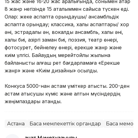
15 жас және 16-20 жас аралығында, сонымен қатар
8 жанр негізінде 15 аталыммен сайысқа түскен еді.
Олар: жеке аспапта орындаушы/ ансамбльдік
аспапта орындау; классика, халық аспаптары/ хор
әні, эстрадалық ән, вокалдық ансамбль, халық әні,
халық биі, қазіргі заман биі, поэзия, театр өнері,
фотосурет, бейнелеу өнері, ерекше жанр және
киім үлгісі. Байқаудың мерейтойлық жылына
байланысты алғаш рет бағдарламаға «Ерекше
жанр» және «Киім дизайны» қосылды.
Конкусқа 5000-нан астам үміткер қатысты. 200-ден
астам қатысушы күміс және алтын мүсіндердің
жеңімпаздары атанды.
Астана
Басқа мемлекеттік органдар
Басқа мемор
Қанат Мәметқазыұлы