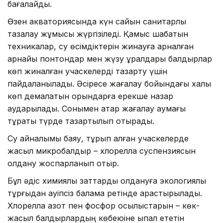
бағалайды.
Өзен акваториясында күн сайын санитарлық
тазалау жұмысы жүргізіледі. Қамыс шабатын
техникалар, су өсімдіктерін жинауға арналған
арнайы понтондар мен жүзу құралдары балдырлар
көп жиналған учаскелерді тазарту үшін
пайдаланылады. Әсіресе жағалау бойындағы халық
көп демалатын орындарға ерекше назар
аударылады. Сонымен қатар жағалау аумағы
тұрақты түрде тазартылып отырады.
Су айналымы баяу, тұрып қалған учаскелерде
жасыл микробалдыр – хлорелла суспензиясын
қолдану жоспарланып отыр.
Бұл әдіс химиялық заттарды қолдануға экологиялық
тұрғыдан қауіпсіз балама ретінде қарастырылады.
Хлорелла азот пен фосфор қосылыстарын – көк-
жасыл балдырлардың көбеюіне ықпал ететін