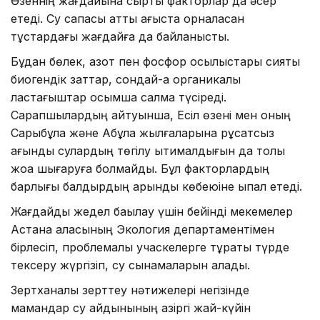
Өзеннің жағдайына сыртқы факторлар да әсер
етеді. Су сапасы қатты ағыста орналасқан
тұстардағы жағдайға да байланысты.
Бұдан бөлек, азот пен фосфор қосылыстары сияқты
биогендік заттар, сондай-ақ органикалық
ластағыштар қосымша салмақ түсіреді.
Сарапшылардың айтуынша, Есіл өзені мен оның
Сарыбұлақ және Ақбұлақ жылғаларына рұқсатсыз
ағынды сулардың төгілу ықтималдығын да толық
жоққа шығаруға болмайды. Бұл факторлардың
барлығы балдырдың қарқынды көбеюіне ықпал етеді.
Жағдайды жедел бақылау үшін бейінді мекемелер
Астана қаласының Экология департаментімен
бірлесіп, проблемалы учаскелерге тұрақты түрде
тексеру жүргізіп, су сынамаларын алады.
Зертханалық зерттеу нәтижелері негізінде
мамандар су айдынының қазіргі жай-күйін