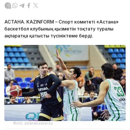
АСТАНА. KAZINFORM – Спорт комитеті «Астана»
баскетбол клубының қызметін тоқтату туралы
ақпаратқа қатысты түсініктеме берді.
Фото: astanabasket.kz