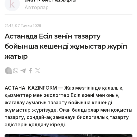
Авторлар
21:42, 07 Тамыз 2026
Астанада Есіл өзенін тазарту
бойынша кешенді жұмыстар жүріп
жатыр
АСТАНА. KAZINFORM — Жаз мезгілінде қалалық
қызметтер мен экологтер Есіл өзені мен оның
жағалау аумағын тазарту бойынша кешенді
жұмыстар жүргізуде. Оған балдырлар мен қоқысты
тазарту, сондай-ақ заманауи биологиялық тазарту
әдістерін қолдану кіреді.