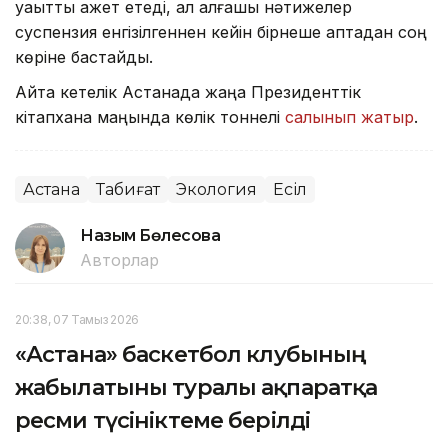
уақытты қажет етеді, ал алғашқы нәтижелер
суспензия енгізілгеннен кейін бірнеше аптадан соң
көріне бастайды.
Айта кетелік Астанада жаңа Президенттік
кітапхана маңында көлік тоннелі
салынып жатыр
.
Астана
Табиғат
Экология
Есіл
Назым Бөлесова
Авторлар
20:38, 07 Тамыз 2026
«Астана» баскетбол клубының
жабылатыны туралы ақпаратқа
ресми түсініктеме берілді