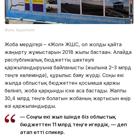
Фото: Kazinform
Жоба мердігері – «Жол» ЖШС, ол жолды қайта
жаңғырту жұмыстарын 2018 жылы бастаған. Алайда
республикалық бюджеттің шектеулі
қаржыландыруына байланысты (жылына 2–3 млрд
теңге көлемінде), құрылыс баяу жүрді. Соңғы екі
жылда облыстық бюджеттен қосымша қаржы
бөлініп, жоба қарқынды іске аса бастады. Жалпы
30,4 млрд теңге болатын жобаның жартысын өңір
өзі қаржыландырды.
— Соңғы екі жыл ішінде біз облыстық
бюджеттен 11 млрд теңге игердік, — деп
атап өтті спикер.