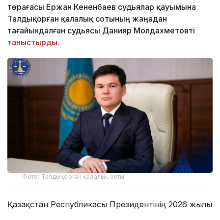
төрағасы Ержан Кененбаев судьялар қауымына
Талдықорған қалалық сотының жаңадан
тағайындалған судьясы Данияр Молдахметовті
таныстырды.
Фото: Талдықорған қалалық соты
Қазақстан Республикасы Президентінің 2026 жылғы
29 шілдедегі №1382 Жарлығына сәйкес Данияр