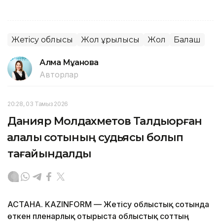
Жетісу облысы
Жол құрылысы
Жол
Балқаш
Алма Мұқанова
Авторлар
20:28, 03 Тамыз 2026
Данияр Молдахметов Талдықорған
қалалық сотының судьясы болып
тағайындалды
АСТАНА. KAZINFORM — Жетісу облыстық сотында
өткен пленарлық отырыста облыстық соттың