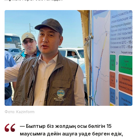
Фото: Kazinform
— Былтыр біз жолдың осы бөлігін 15
маусымға дейін ашуға уәде берген едік,