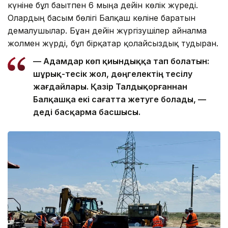
күніне бұл бағытпен 6 мыңға дейін көлік жүреді.
Олардың басым бөлігі Балқаш көліне баратын
демалушылар. Бұған дейін жүргізушілер айналма
жолмен жүрді, бұл бірқатар қолайсыздық тудырған.
— Адамдар көп қиындыққа тап болатын:
шұрық-тесік жол, дөңгелектің тесілу
жағдайлары. Қазір Талдықорғаннан
Балқашқа екі сағатта жетуге болады, —
деді басқарма басшысы.