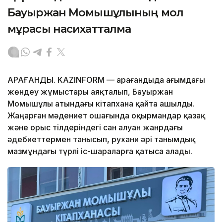
Бауыржан Момышұлының мол
мұрасы насихатталмақ
ҚАРАҒАНДЫ. KAZINFORM — Қарағандыда ағымдағы
жөндеу жұмыстары аяқталып, Бауыржан
Момышұлы атындағы кітапхана қайта ашылды.
Жаңарған мәдениет ошағында оқырмандар қазақ
және орыс тілдеріндегі сан алуан жанрдағы
әдебиеттермен танысып, рухани әрі танымдық
мазмұндағы түрлі іс-шараларға қатыса алады.