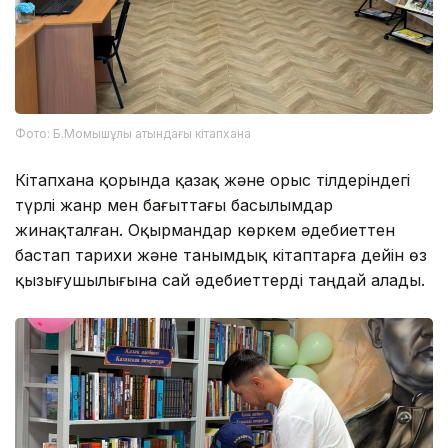
Фото: Б.Момышұлы атындағы кітапхана
Кітапхана қорында қазақ және орыс тілдеріндегі
түрлі жанр мен бағыттағы басылымдар
жинақталған. Оқырмандар көркем әдебиеттен
бастап тарихи және танымдық кітаптарға дейін өз
қызығушылығына сай әдебиеттерді таңдай алады.