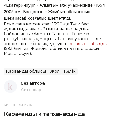
«Екатеринбург - Алматы» а/ж учаскесінде (1854 -
2005 км, Балқаш қ. – Жамбыл облысының
шекарасы) қозғалыс шектетілді.
Еске сала кетсек, сағат 13:20-да Түлкібас
ауданында ауа райының нашарлауына
байланысты «Алматы-Ташкент-Термез»
республикалық маңызы бар а/ж учаскесінде
автокөліктің барлық түрі үшін
қозғалыс жабылды
(593-654 км, Жамбыл облысының шекарасы-
Машат асуы).
Қарағанды облысы
Жол
Көлік
без автора
Авторлар
14:58, 10 Тамыз 2026
Қарағанды кітапханасында