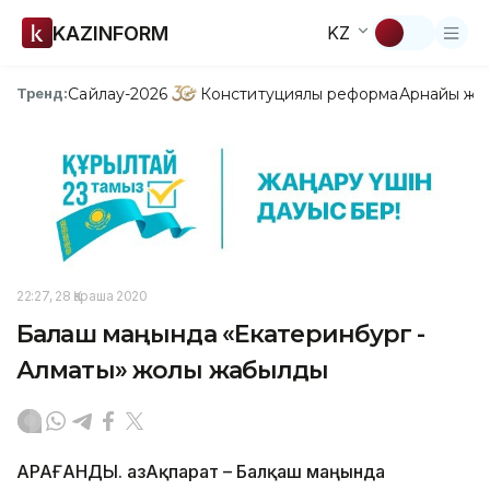
KAZINFORM
KZ
Сайлау-2026
Конституциялық реформа
Арнайы жо
Тренд:
22:27, 28 Қараша 2020
Балқаш маңында «Екатеринбург -
Алматы» жолы жабылды
ҚАРАҒАНДЫ. ҚазАқпарат – Балқаш маңында