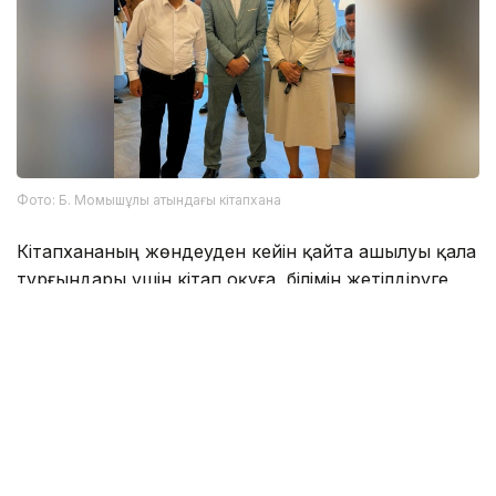
Фото: Б. Момышұлы атындағы кітапхана
Кітапхананың жөндеуден кейін қайта ашылуы қала
тұрғындары үшін кітап оқуға, білімін жетілдіруге
және мазмұнды мәдени демалыс өткізуге жаңа
мүмкіндіктер береді. Сонымен қатар мекеме
жастардың әдебиетке, тарихқа және ұлттық
құндылықтарға деген қызығушылығын арттыруға
бағытталған мәдени-білім беру іс-шаралары өтетін
маңызды алаңға айналмақ.