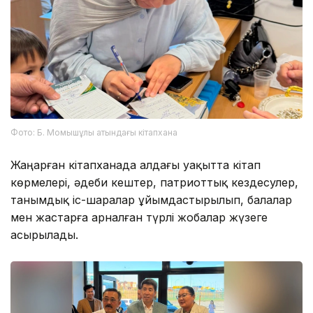
Фото: Б. Момышұлы атындағы кітапхана
Жаңарған кітапханада алдағы уақытта кітап
көрмелері, әдеби кештер, патриоттық кездесулер,
танымдық іс-шаралар ұйымдастырылып, балалар
мен жастарға арналған түрлі жобалар жүзеге
асырылады.