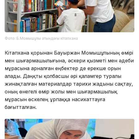
Фото: Б.Момышұлы атындағы кітапхана
Кітапхана қорынан Бауыржан Момышұлының өмірі
мен шығармашылығына, әскери қызметі мен әдеби
мұрасына арналған еңбектер де ерекше орын
алады. Даңқты қолбасшы әрі қаламгер туралы
жинақталған материалдар тарихи жадыны сақтау,
оның өнегелі өмір жолы мен шығармашылық
мұрасын өскелең ұрпаққа насихаттауға
бағытталған.