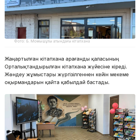
Фото: Б. Момышұлы атындағы кітапхана
Жаңартылған кітапхана Қарағанды қаласының
Орталықтандырылған кітапхана жүйесіне кіреді.
Жөндеу жұмыстары жүргізілгеннен кейін мекеме
оқырмандарын қайта қабылдай бастады.