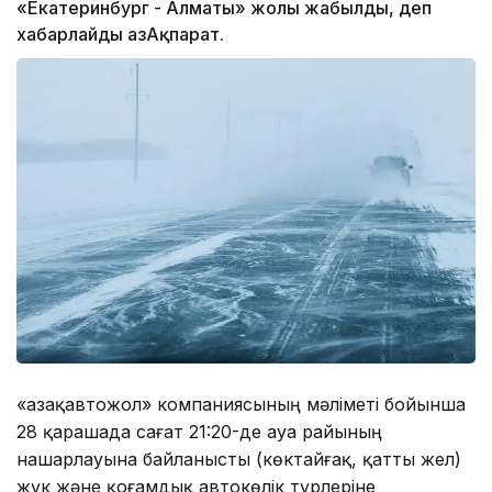
«Екатеринбург - Алматы» жолы жабылды, деп
хабарлайды ҚазАқпарат.
«Қазақавтожол» компаниясының мәліметі бойынша
28 қарашада сағат 21:20-де ауа райының
нашарлауына байланысты (көктайғақ, қатты жел)
жүк және қоғамдық автокөлік түрлеріне