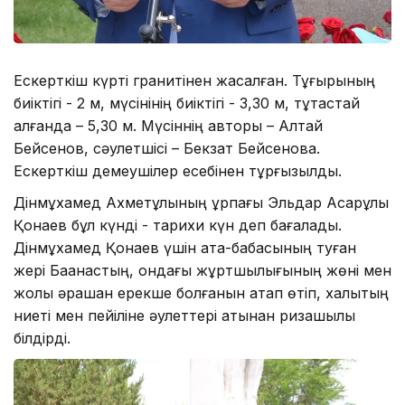
Ескерткіш күрті гранитінен жасалған. Тұғырының
биіктігі - 2 м, мүсінінің биіктігі - 3,30 м, тұтастай
алғанда – 5,30 м. Мүсіннің авторы – Алтай
Бейсенов, сәулетшісі – Бекзат Бейсенова.
Ескерткіш демеушілер есебінен тұрғызылды.
Дінмұхамед Ахметұлының ұрпағы Эльдар Асқарұлы
Қонаев бұл күнді - тарихи күн деп бағалады.
Дінмұхамед Қонаев үшін ата-бабасының туған
жері Бақанастың, ондағы жұртшылығының жөні мен
жолы әрқашан ерекше болғанын атап өтіп, халықтың
ниеті мен пейіліне әулеттері атынан ризашылық
білдірді.