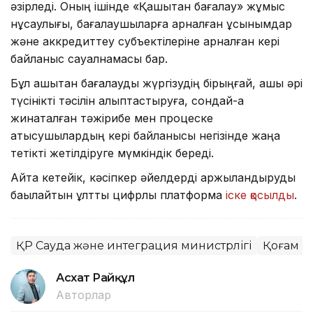
әзірледі. Оның ішінде «Қашықтан бағалау» жұмыс
нұсқаулығы, бағалаушыларға арналған ұсынымдар
және аккредиттеу субъектілеріне арналған кері
байланыс сауалнамасы бар.
Бұл қашықтан бағалауды жүргізудің бірыңғай, ашық әрі
түсінікті тәсілін қалыптастыруға, сондай-ақ
жинақталған тәжірибе мен процеске
қатысушылардың кері байланысы негізінде жаңа
тетікті жетілдіруге мүмкіндік береді.
Айта кетейік, кәсіпкер әйелдерді қаржыландыруды
бақылайтын ұлттық цифрлық платформа
іске қосылды
.
ҚР Сауда және интеграция министрлігі
Қоғам
Асхат Райқұл
Авторлар