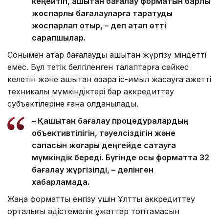
кеңейтіп, қашықтан бағалау форматын барлық
жоспарлы бағалауларға таратуды
жоспарлап отыр, – деп атап өтті
сарапшылар.
Сонымен қатар бағалауды қашықтан жүргізу міндетті
емес. Бұл тетік белгіленген талаптарға сәйкес
келетін және қашықтан өзара іс-қимыл жасауға қажетті
техникалық мүмкіндіктері бар аккредиттеу
субъектілеріне ғана қолданылады.
– Қашықтан бағалау процедуралардың
объективтілігін, тәуелсіздігін және
сапасын жоғары деңгейде сақтауға
мүмкіндік береді. Бүгінде осы форматта 32
бағалау жүргізілді, – делінген
хабарламада.
Жаңа форматты енгізу үшін Ұлттық аккредиттеу
орталығы әдістемелік құжаттар топтамасын