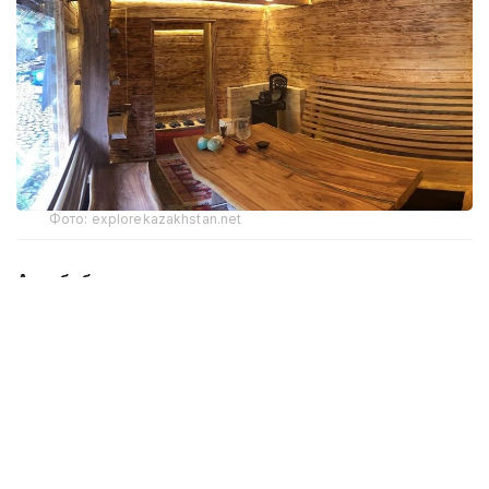
Фото: explorekazakhstan.net
Ата-баба мұрасының жаңғыруы
Самал Төлеңгітованың айтуынша, қазақ даласында
хандық дәуірден де бұрын өмір сүрген сақ
тайпалары су көздерінің маңына аялдап, отқа тас
қыздырып, оның үстіне шатыр тіккен. Кейін қызған
тастарға киікоты, мыңжапырақ, жусан секілді
шөптердің тұнбасын құйып, буға түскен. Одан соң
салқын суға шомылған. Бұл бүгінгі тілмен айтқанда