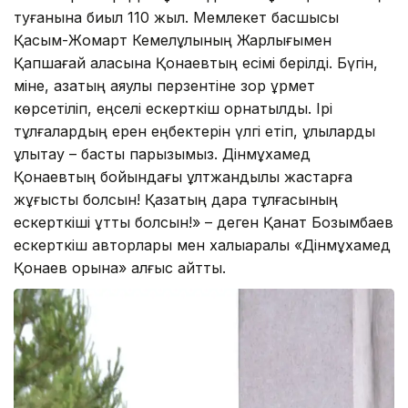
туғанына биыл 110 жыл. Мемлекет басшысы
Қасым-Жомарт Кемелұлының Жарлығымен
Қапшағай қаласына Қонаевтың есімі берілді. Бүгін,
міне, қазақтың аяулы перзентіне зор құрмет
көрсетіліп, еңселі ескерткіш орнатылды. Ірі
тұлғалардың ерен еңбектерін үлгі етіп, ұлыларды
ұлықтау – басты парызымыз. Дінмұхамед
Қонаевтың бойындағы ұлтжандылық жастарға
жұғысты болсын! Қазақтың дара тұлғасының
ескерткіші құтты болсын!» – деген Қанат Бозымбаев
ескерткіш авторлары мен халықаралық «Дінмұхамед
Қонаев қорына» алғыс айтты.