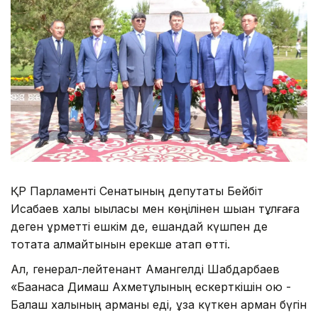
ҚР Парламенті Сенатының депутаты Бейбіт
Исабаев халық ықыласы мен көңілінен шыққан тұлғаға
деген құрметті ешкім де, ешқандай күшпен де
тоқтата алмайтынын ерекше атап өтті.
Ал, генерал-лейтенант Амангелді Шабдарбаев
«Бақанасқа Димаш Ахметұлының ескерткішін қою -
Балқаш халқының арманы еді, ұзақ күткен арман бүгін