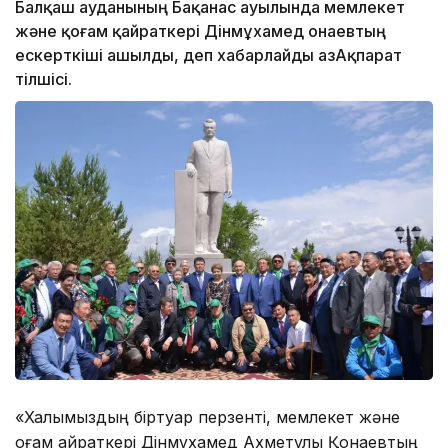
Балқаш ауданының Бақанас ауылында мемлекет
және қоғам қайраткері Дінмұхамед Қонаевтың
ескерткіші ашылды, деп хабарлайды ҚазАқпарат
тілшісі.
«Халқымыздың біртуар перзенті, мемлекет және
қоғам қайраткері Дінмұхамед Ахметұлы Қонаевтың