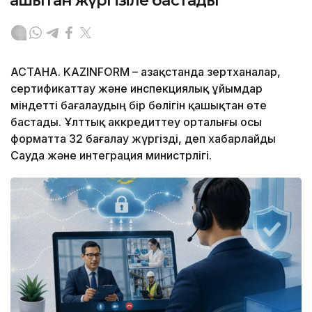
қашықтан жүргізіле бастады
АСТАНА. KAZINFORM – Қазақстанда зертханалар,
сертификаттау және инспекциялық ұйымдар
міндетті бағалаудың бір бөлігін қашықтан өте
бастады. Ұлттық аккредиттеу орталығы осы
форматта 32 бағалау жүргізді, деп хабарлайды
Сауда және интеграция министрлігі.