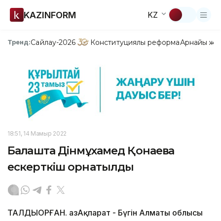
KAZINFORM
KZ
Сайлау-2026
Конституциялық реформа
Арнайы жо
Тренд:
18:51, 14 Мамыр 2022
Балқашта Дінмұхамед Қонаевқа
ескерткіш орнатылды
ТАЛДЫҚОРҒАН. ҚазАқпарат - Бүгін Алматы облысы