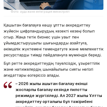
Фото: ауда және интеграция министрлігі
Қашықтан бағалауға көшу ұлттық аккредиттеу
жүйесін цифрландырудың кезекті кезеңі болып
отыр. Жаңа тетік бизнес үшін уақыт пен
ұйымдастырушылық шығындарды азайтуға,
әкімшілік жүктемені төмендетуге және мемлекеттік
ресурстарды тиімді пайдалануға мүмкіндік береді.
Бұл ретте аккредиттеудің тәуелсіздік, құзыреттілік
және нәтижелердің шынайылығы сияқты негізгі
қағидаттары өзгеріссіз қалады.
– 2026 жылы қашықтан бағалау екінші
жоспарлы бағалау кезінде пилоттық
режимде жүргізіледі. Ал 2027 жылы Ұлттық
аккредиттеу орталығы бұл тәжірибені