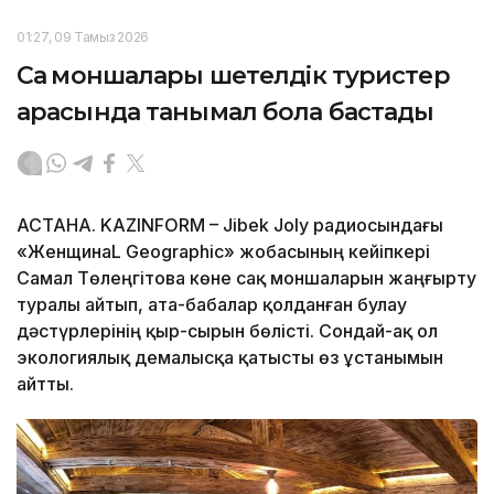
01:27, 09 Тамыз 2026
Сақ моншалары шетелдік туристер
арасында танымал бола бастады
АСТАНА. KAZINFORM – Jibek Joly радиосындағы
«ЖенщинаL Geographic» жобасының кейіпкері
Самал Төлеңгітова көне сақ моншаларын жаңғырту
туралы айтып, ата-бабалар қолданған булау
дәстүрлерінің қыр-сырын бөлісті. Сондай-ақ ол
экологиялық демалысқа қатысты өз ұстанымын
айтты.