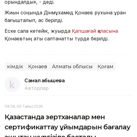
орындалды», - деді.
Жиын соңында Дінмұхамед Қонаев рухына құран
бағышталып, ас берілді.
Еске сала кетейік, жуырда
Қапшағай қаласына
Қонаевтың аты салтанатты түрде берілді.
Әкімдік
Қонаев
Алматы облысы
Қоғам
Самал Қабышева
Авторлар
08:38, 09 Тамыз 2026
Қазақстанда зертханалар мен
сертификаттау ұйымдарын бағалау