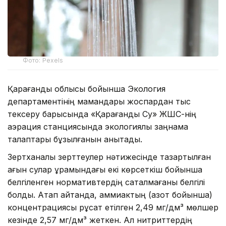
Фото: Pexels
Қарағанды облысы бойынша Экология
департаментінің мамандары жоспардан тыс
тексеру барысында «Қарағанды Су» ЖШС-нің
аэрация станциясында экологиялық заңнама
талаптары бұзылғанын анықтады.
Зертханалық зерттеулер нәтижесінде тазартылған
ағын сулар құрамындағы екі көрсеткіш бойынша
белгіленген нормативтердің сақталмағаны белгілі
болды. Атап айтқанда, аммиактың (азот бойынша)
концентрациясы рұқсат етілген 2,49 мг/дм³ мөлшер
кезінде 2,57 мг/дм³ жеткен. Ал нитриттердің