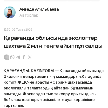
Айзада Агильбаева
Авторлар
15:50, 05 Тамыз 2026
Қарағанды облысында экологтер
шахтаға 2 млн теңге айыппұл салды
ҚАРАҒАНДЫ. KAZINFORM — Қарағанды облысында
Экология департаментінің мамандары «Karaganda
Komir» ЖШС-не қарасты «Саран» шахтасында
экологиялық талаптардың қайтадан бұзылғанын
анықтады. Жоспардан тыс тексеру қорытындысы
бойынша кәсіпорын әкімшілік жауапкершілікке
тартылды.