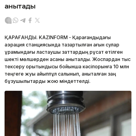
анықтады
ҚАРАҒАНДЫ. KAZINFORM - Қарағандыдағы
аэрация станциясында тазартылған ағын сулар
құрамындағы ластаушы заттардың рұқсат етілген
шекті мөлшерден асқаны анықталды. Жоспардан тыс
тексеру қорытындысы бойынша кәсіпорынға 10 млн
теңгеге жуық айыппұл салынып, анықталған заң
бұзушылықтарды жою міндеттелді.