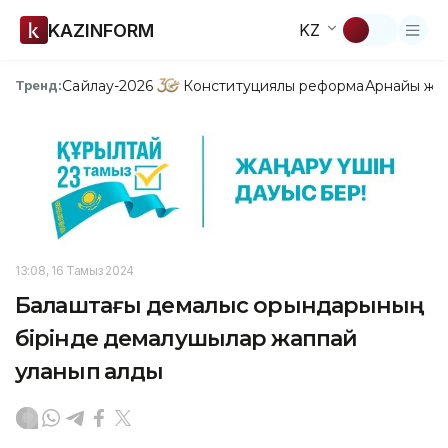
KAZINFORM
KZ
Сайлау-2026
Конституциялық реформа
Арнайы жо
Тренд:
13:08, 16 Тамыз 2024
Балқаштағы демалыс орындарының
бірінде демалушылар жаппай
уланып қалды