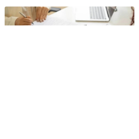
Фото: istockphoto.com
Жоспардан тыс тексеруді Қарағанды облысы
бойынша Экология департаменті жүргізді.
Ведомство мәліметінше, Соқыр өзеніне ағызылатын
сарқынды суларға жүргізілген зертханалық талдау
барысында нитриттердің рұқсат етілген шекті
концентрациясының асып кеткені анықталған.
Белгіленген норматив 0,096 мг/дм³ болса, іс