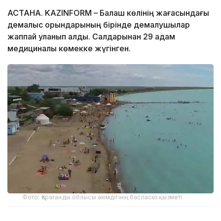
АСТАНА. KAZINFORM – Балқаш көлінің жағасындағы
демалыс орындарының бірінде демалушылар
жаппай уланып қалды. Салдарынан 29 адам
медициналық көмекке жүгінген.
Фото: Қарағанды ​​облысы әкімдігінің баспасөз қызметі