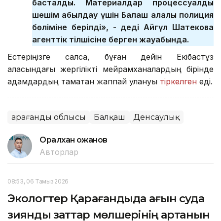
басталды. Материалдар процессуалдық
шешім қабылдау үшін Балқаш қалалық полиция
бөліміне берілді», - деді Айгүл Шатекова
агенттік тілшісіне берген жауабында.
Естеріңізге салсақ, бұған дейін Екібастұз
қаласындағы жергілікті мейрамханалардың бірінде
адамдардың тамақтан жаппай улануы
тіркелген
еді.
Қарағанды облысы
Балқаш
Денсаулық
Оралхан Қожанов
Авторлар
08:53, 06 Тамыз 2026
Экологтер Қарағандыда ағын суда
зиянды заттар мөлшерінің артқанын