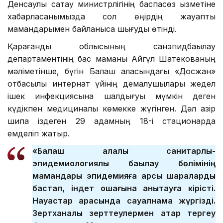
Денсаулық сақтау министрлігінің баспасөз қызметіне
хабарласқанымызда сол өңірдің жауапты
мамандарымен байланысқа шығуды өтінді.
Қарағанды облысының санэпидбақылау
департаментінің бас маманы Айгүл Шатекованың
мәліметінше, бүгін Балқаш қаласындағы «Досжан»
отбасылық интернат үйінің демалушылары жедел
ішек инфекциясына шалдығуы мүмкін деген
күдікпен медициналық көмекке жүгінген. Дәл қазір
шипа іздеген 29 адамның 18-і стационарда
емделіп жатыр.
«Балқаш қалалық санитарлық-
эпидемиологиялық бақылау бөлімінің
мамандары эпидемияға қарсы шараларды
бастап, індет ошағына анықтауға кірісті.
Науқастар арасында сауалнама жүргізді.
Зертханалық зерттеулермен қатар тергеу