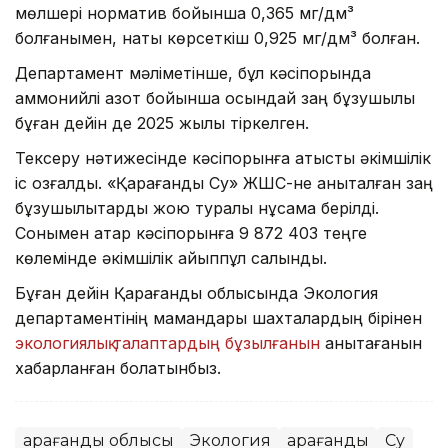
мөлшері норматив бойынша 0,365 мг/дм³
болғанымен, нақты көрсеткіш 0,925 мг/дм³ болған.
Департамент мәліметінше, бұл кәсіпорында
аммонийлі азот бойынша осындай заң бұзушылық
бұған дейін де 2025 жылы тіркелген.
Тексеру нәтижесінде кәсіпорынға қатысты әкімшілік
іс қозғалды. «Қарағанды Су» ЖШС-не анықталған заң
бұзушылықтарды жою туралы нұсқама берілді.
Сонымен қатар кәсіпорынға 9 872 403 теңге
көлемінде әкімшілік айыппұл салынды.
Бұған дейін Қарағанды облысында Экология
департаментінің мамандары шахталардың бірінен
экологиялық талаптардың бұзылғанын
анықтағанын
хабарланған болатынбыз.
Қарағанды облысы
Экология
Қарағанды
Су