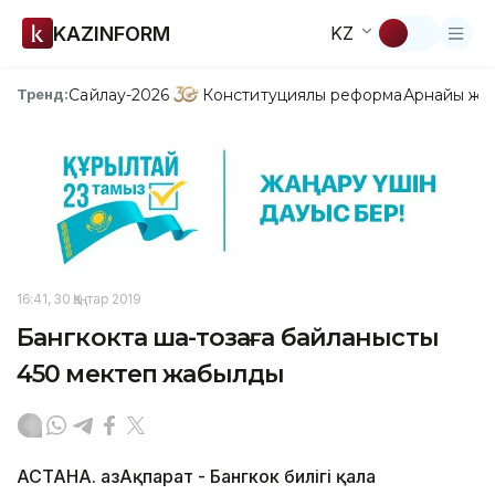
KAZINFORM
KZ
Сайлау-2026
Конституциялық реформа
Арнайы жо
Тренд:
16:41, 30 Қаңтар 2019
Бангкокта шаң-тозаңға байланысты
450 мектеп жабылды
АСТАНА. ҚазАқпарат - Бангкок билігі қала