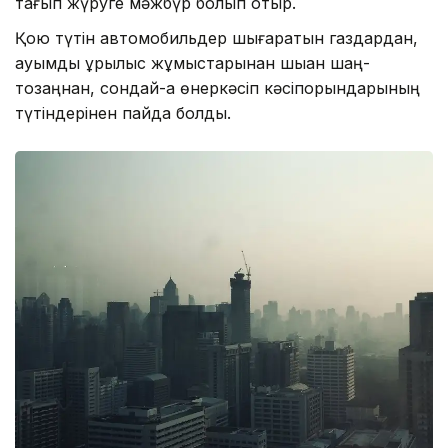
тағып жүруге мәжбүр болып отыр.
Қою түтін автомобильдер шығаратын газдардан,
ауқымды құрылыс жұмыстарынан шыққан шаң-
тозаңнан, сондай-ақ өнеркәсіп кәсіпорындарының
түтіндерінен пайда болды.