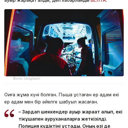
ауыр жарақат алды, деп хабарлайды
БЕЛТА
.
Фото: Unsplash
Оқиға жұма күні болған. Пышақ ұстаған ер адам екі
ер адам мен бір әйелге шабуыл жасаған.
– Зардап шеккендер ауыр жарақат алып, екі
тікұшақпен ауруханаларға жеткізілді.
Полиция күдіктіні ұстады. Оның өзі де