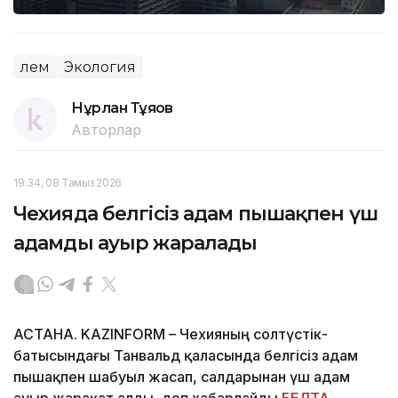
Әлем
Экология
Нұрлан Тұяқов
Авторлар
19:34, 08 Тамыз 2026
Чехияда белгісіз адам пышақпен үш
адамды ауыр жаралады
АСТАНА. KAZINFORM – Чехияның солтүстік-
батысындағы Танвальд қаласында белгісіз адам
пышақпен шабуыл жасап, салдарынан үш адам