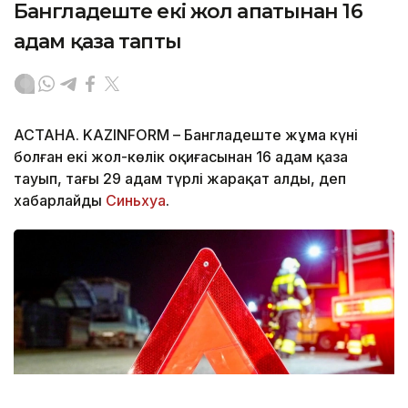
Бангладеште екі жол апатынан 16
адам қаза тапты
АСТАНА. KAZINFORM – Бангладеште жұма күні
болған екі жол-көлік оқиғасынан 16 адам қаза
тауып, тағы 29 адам түрлі жарақат алды, деп
хабарлайды
Синьхуа
.