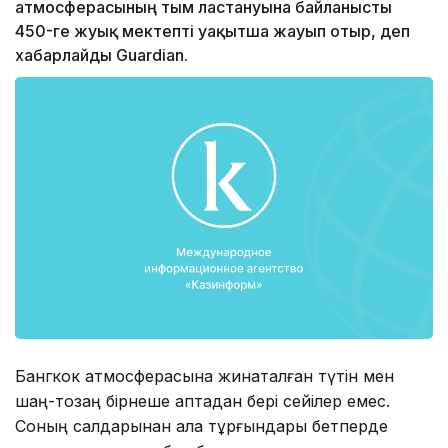
атмосферасының тым ластануына байланысты
450-ге жуық мектепті уақытша жауып отыр, деп
хабарлайды Guardian.
Бангкок атмосферасына жинақталған түтін мен
шаң-тозаң бірнеше аптадан бері сейілер емес.
Соның салдарынан қала тұрғындары бетперде