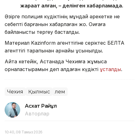
жарақат алған, – делінген хабарламада.
Әзірге полиция күдіктінің мұндай әрекетке не
себепті барғанын хабарлаған жоқ. Оқиғаға
байланысты тергеу басталды.
Материал Kazinform агенттігіне серіктес БЕЛТА
агенттігі тарапынан арнайы ұсынылды.
Айта кетейік, Астанада Чехияға жұмысқа
орналастырамын деп алдаған күдікті
ұсталды
.
Чехия
Қылмыс
Әлем
Асхат Райқұл
Авторлар
10:40, 08 Тамыз 2026