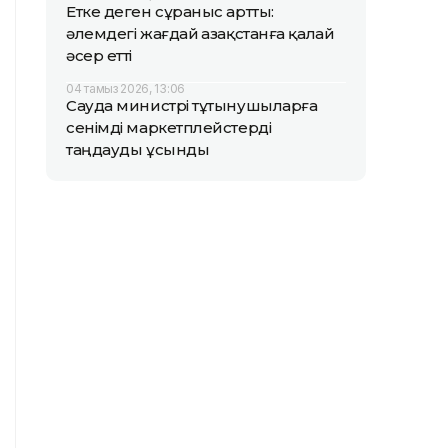
Етке деген сұраныс артты:
әлемдегі жағдай Қазақстанға қалай
әсер етті
04 тамыз 2026, 13:06
Сауда министрі тұтынушыларға
сенімді маркетплейстерді
таңдауды ұсынды