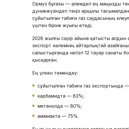
Ормуз бұғазы — әлемдегі ең маңызды теңіз
дүниежүзіндегі теңіз арқылы тасымалда
сұйытылған табиғи газ саудасының елеул
үштен біріне жуығы өтеді.
2026 жылғы сәуір айына қатысты алдын 
экспорт көлемінің айтарлықтай азайғаны
салыстырғанда негізгі 12 тауар санаты б
қысқарған.
Ең үлкен төмендеу:
сұйытылған табиғи газ экспортында —
карбамидта — 83%;
метанолда — 80%;
аммиакта — 75%.
Ең ірі шығын энергетика саласына тиесі