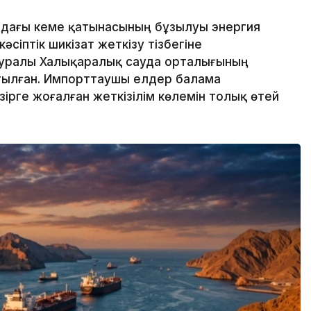
дағы кеме қатынасының бұзылуы энергия
сіптік шикізат жеткізу тізбегіне
л туралы Халықаралық сауда орталығының
тылған. Импорттаушы елдер балама
әзірге жоғалған жеткізілім көлемін толық өтей