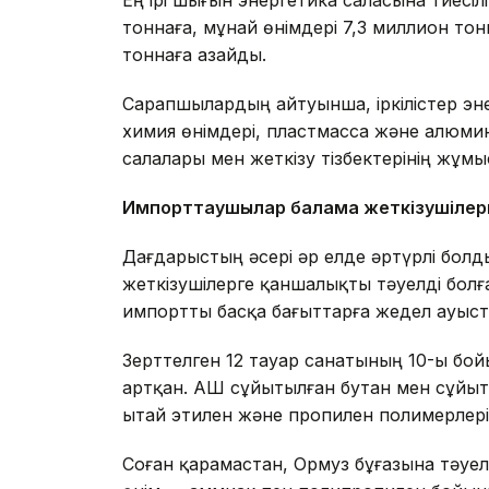
тоннаға, мұнай өнімдері 7,3 миллион тон
тоннаға азайды.
Сарапшылардың айтуынша, іркілістер эн
химия өнімдері, пластмасса және алюминий
салалары мен жеткізу тізбектерінің жұмыс
Импорттаушылар балама жеткізушілер
Дағдарыстың әсері әр елде әртүрлі болд
жеткізушілерге қаншалықты тәуелді болғ
импортты басқа бағыттарға жедел ауыст
Зерттелген 12 тауар санатының 10-ы бо
артқан. АҚШ сұйытылған бутан мен сұйытыл
Қытай этилен және пропилен полимерлер
Соған қарамастан, Ормуз бұғазына тәуе