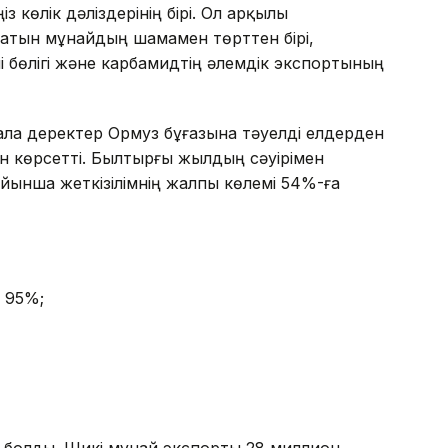
 көлік дәліздерінің бірі. Ол арқылы
натын мұнайдың шамамен төрттен бірі,
і бөлігі және карбамидтің әлемдік экспортының
ала деректер Ормуз бұғазына тәуелді елдерден
н көрсетті. Былтырғы жылдың сәуірімен
ойынша жеткізілімнің жалпы көлемі 54%-ға
 95%;
лі болды. Шикі мұнай экспорты 28 миллион