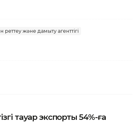
н реттеу және дамыту агенттігі
згі тауар экспорты 54%-ға