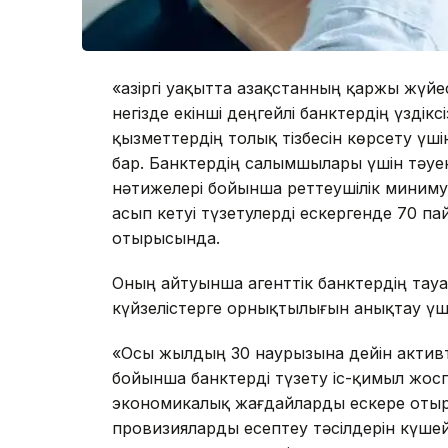
«Қазіргі уақытта Қазақстанның қаржы жү
негізде екінші деңгейлі банктердің үздік
қызметтердің толық тізбесін көрсету үшін
бар. Банктердің салымшылары үшін тәуек
нәтижелері бойынша реттеушілік минимум
асып кетуі түзетулерді ескергенде 70 па
отырысында.
Оның айтуынша агенттік банктердің тау
күйзелістерге орнықтылығын анықтау үші
«Осы жылдың 30 наурызына дейін активте
бойынша банктерді түзету іс-қимыл жос
экономикалық жағдайларды ескере отыр
провизияларды есептеу тәсілдерін күшейт