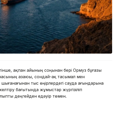
інше, ақпан айының соңынан бері Ормуз бұғазы
насының азаюы, сондай-ақ тасымал мен
шығанағынан тыс өңірлердегі сауда ағындарына
келтіру бағытында жұмыстар жүргізіліп
алыпты деңгейден едәуір төмен.