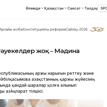
Әлемде
Қазақстан
Саясат
Талдау
SP
Арнайы жоба
Конституциялық реформа
Сайлау-2026
тәуекелдер жоқ – Мәдина
Республикасының Қаржы нарығын реттеу және
 Әбілқасымова Қазақстанның қаржы жүйесінің
ында қандай шаралар қолға алынып
 ҚазАқпарат тілшісі.