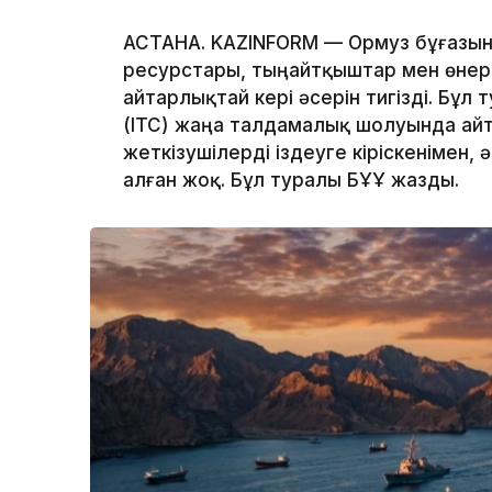
АСТАНА. KAZINFORM — Ормуз бұғазын
ресурстары, тыңайтқыштар мен өнеркә
айтарлықтай кері әсерін тигізді. Бұ
(ITC) жаңа талдамалық шолуында ай
жеткізушілерді іздеуге кіріскенімен, 
алған жоқ. Бұл туралы БҰҰ жазды.