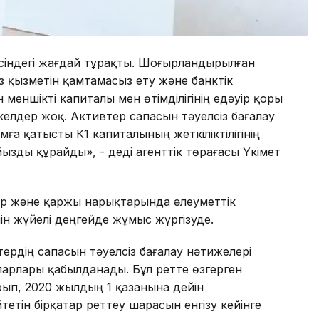
йесіндегі жағдай тұрақты. Шоғырландырылған
сіз қызметін қамтамасыз ету және банктік
 меншікті капиталы мен өтімділігінің едәуір қоры
елдер жоқ. Активтер сапасын тәуелсіз бағалау
ға қатысты К1 капиталының жеткіліктілігінің
йызды құрайды», - деді агенттік төрағасы Үкімет
ар және қаржы нарықтарында әлеуметтік
н жүйелі деңгейде жұмыс жүргізуде.
рдің сапасын тәуелсіз бағалау нәтижелері
парлары қабылданады. Бұл ретте өзгерген
ып, 2020 жылдың 1 қазанына дейін
етін бірқатар реттеу шарасын енгізу кейінге