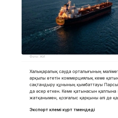
Фото: ЖИ
Халықаралық сауда орталығының мәлімет
арқылы өтетін коммерциялық кеме қаты
сақтандыру құнының қымбаттауы Парсы 
да әсер еткен. Кеме қатынасын қалпына 
жатқанымен, қозғалыс қарқыны әлі де қ
Экспорт көлемі күрт төмендеді