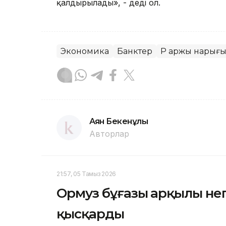
қалдырылады», - деді ол.
Экономика
Банктер
ҚР Қаржы нарығы
Аян Бекенұлы
Авторлар
21:57, 05 Тамыз 2026
Ормуз бұғазы арқылы негі
қысқарды