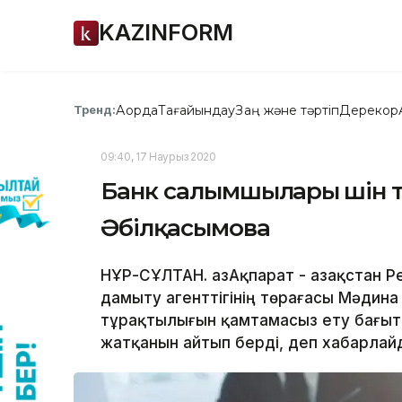
KAZINFORM
Ақорда
Тағайындау
Заң және тәртіп
Дерекқор
Тренд:
09:40, 17 Наурыз 2020
Банк салымшылары үшін 
Әбілқасымова
НҰР-СҰЛТАН. ҚазАқпарат - Қазақстан 
дамыту агенттігінің төрағасы Мәдина
тұрақтылығын қамтамасыз ету бағыт
жатқанын айтып берді, деп хабарлайды