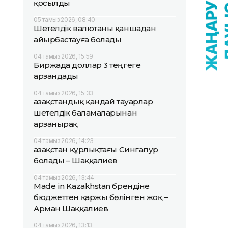
қосылды
05 тамыз 2026, 08:40
Шетелдік валютаны қаншадан
айырбастауға болады
04 тамыз 2026, 15:59
Биржада доллар 3 теңгеге
арзандады
04 тамыз 2026, 15:33
Қазақстандық қандай тауарлар
шетелдік баламаларынан
арзанырақ
04 тамыз 2026, 14:23
Қазақстан құрлықтағы Сингапур
болады – Шаққалиев
04 тамыз 2026, 13:44
Made in Kazakhstan брендіне
бюджеттен қаржы бөлінген жоқ –
Арман Шаққалиев
04 тамыз 2026, 13:13