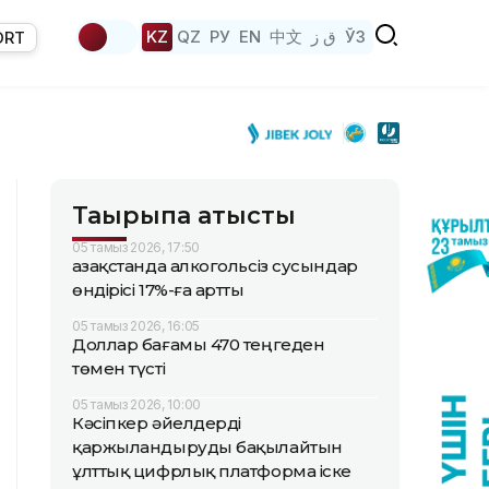
KZ
QZ
РУ
EN
中文
ق ز
ЎЗ
ORT
Тақырыпқа қатысты
05 тамыз 2026, 17:50
Қазақстанда алкогольсіз сусындар
өндірісі 17%-ға артты
05 тамыз 2026, 16:05
Доллар бағамы 470 теңгеден
төмен түсті
05 тамыз 2026, 10:00
Кәсіпкер әйелдерді
қаржыландыруды бақылайтын
ұлттық цифрлық платформа іске