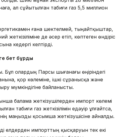
наға, ал сұйытылған табиғи газ 5,5 миллион
ергетикамен ғана шектелмей, тыңайтқыштар,
 жеткізіліміне де әсер етіп, көптеген өндіріс
ына кедергі келтірді.
ге бет бұрды
ы. Бұл олардың Парсы шығанағы өңіріндегі
анына, қор көлеміне, ішкі сұранысқа және
ыру мүмкіндігіне байланысты.
йынша балама жеткізушілерден импорт көлемі
ған табиғи газ жеткізілімін едәуір ұлғайтса,
інің маңызды қосымша жеткізушісіне айналды.
лді елдерден импорттың қысқаруын тек екі