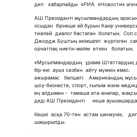
деп хабарлайды «РИА «Новости» агентт
АҚШ Президенті мұсылмандардың арас
осыдан бірнеше ай бұрын Каир универс
тікелей диалог бастаған болатын. Сол
Джордж Буштың әкімшілігі жүргізген с
орнатпақ ниетін мәлім еткен болатын.
«Мұсылмандардың Құрама Штаттардың 
бір-екі ауыз сөзбен айту мүмкін емес.
ажырамас бөлшегі. Американдық мұс
шоу-бизнесте, спорт, ғылым және медиц
ең алдымен - тамаша ата-аналар, жақс
деді АҚШ Президенті кеше ауызашарда 
Кешкі асқа 70-тен астам шенеунік, ди
шақырылды.