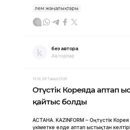
Әлем жаңалықтары
без автора
Авторлар
13:19, 06 Тамыз 2026
Оңтүстік Кореяда аптап ы
қайтыс болды
АСТАНА. KAZINFORM – Оңтүстік Корея 
үкіметке елде аптап ыстықтан келтір