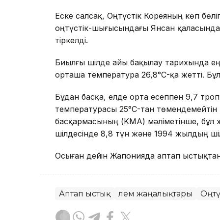
Еске салсақ, Оңтүстік Кореяның көп бөл
оңтүстік-шығысындағы Янсан қаласында 
тіркелді.
Биылғы шілде айы бақылау тарихында ең
орташа температура 26,8°C-қа жетті. Бұл
Бұдан басқа, елде орта есеппен 9,7 тропи
температурасы 25°C-тан төмендемейтін 
басқармасының (KMA) мәліметінше, бұл
шілдесінде 8,8 түн және 1994 жылдың шіл
Осыған дейін Жапонияда аптап ыстықта
Аптап ыстық
Әлем жаңалықтары
Оңтү