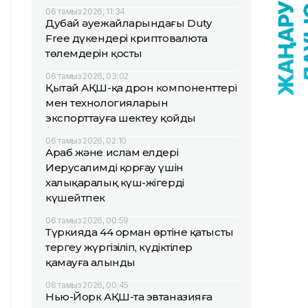
06 тамыз 2026, 11:34
Дубай әуежайларындағы Duty
Free дүкендері криптовалюта
төлемдерін қосты
06 тамыз 2026, 03:02
Қытай АҚШ-қа дрон компоненттері
мен технологияларын
экспорттауға шектеу қойды
06 тамыз 2026, 02:10
Араб және ислам елдері
Иерусалимді қорғау үшін
халықаралық күш-жігерді
күшейтпек
06 тамыз 2026, 00:59
Түркияда 44 орман өртіне қатысты
тергеу жүргізіліп, күдіктілер
қамауға алынды
06 тамыз 2026, 00:45
Нью-Йорк АҚШ-та эвтаназияға