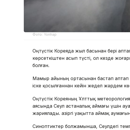
Фото: Yonhap
Оңтүстік Кореяда жыл басынан бері аптап
көрсеткіштен асып түсті, ол кезде жоға
болған.
Мамыр айының ортасынан бастап аптап 
іске қосылғаннан кейін жедел жәрдем көм
Оңтүстік Кореяның Ұлттық метеорология
аясында Сеул астаналық аймағы үшін а
жариялады. Қазіргі уақытта аймақ аумағ
Синоптиктер болжамынша, Сеулдегі темпе