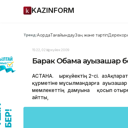
KAZINFORM
Ақорда
Тағайындау
Заң және тәртіп
Дерекқор
Тренд:
15:22, 02 Қыркүйек 2009
Барак Обама ауызашар б
АСТАНА. Қыркүйектің 2-сі. ҚазАқпар
құрметіне мұсылмандарға ауызашар
мемлекеттің дамуына қосып отырғ
айтты,