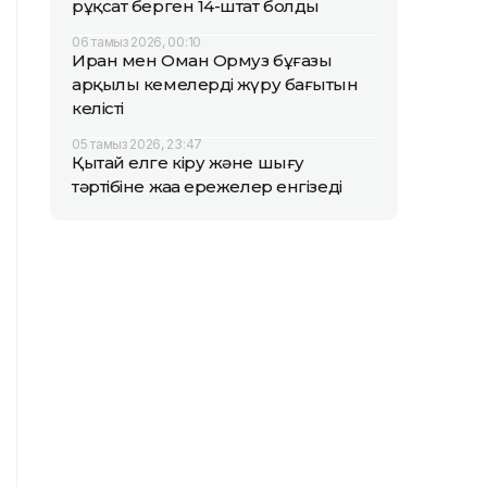
рұқсат берген 14-штат болды
06 тамыз 2026, 00:10
Иран мен Оман Ормуз бұғазы
арқылы кемелердің жүру бағытын
келісті
05 тамыз 2026, 23:47
Қытай елге кіру және шығу
тәртібіне жаңа ережелер енгізеді