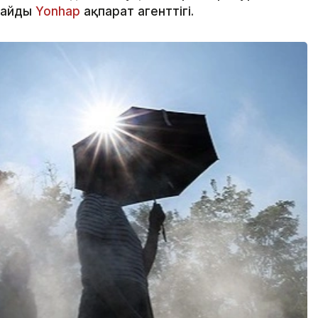
лайды
Yonhap
ақпарат агенттігі.