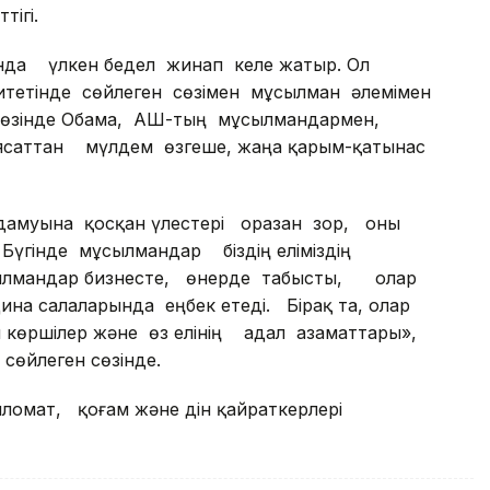
ігі.
ында үлкен бедел жинап келе жатыр. Ол
итетінде сөйлеген сөзімен мұсылман әлемімен
 сөзінде Обама, АҚШ-тың мұсылмандармен,
аясаттан мүлдем өзгеше, жаңа қарым-қатынас
дамуына қосқан үлестері оразан зор, оны
 Бүгінде мұсылмандар біздің еліміздің
ылмандар бизнесте, өнерде табысты, олар
ина салаларында еңбек етеді. Бірақ та, олар
ы көршілер және өз елінің адал азаматтары»,
сөйлеген сөзінде.
пломат, қоғам және дін қайраткерлері