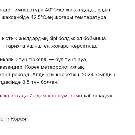
ігінде температура 40°C-қа жақындады, елдің
жексенбіде 42,5°C.ең жоғары температура
 ыстық жылдардың бірі болды: ел бойынша
 - тарихта үшінші ең жоғары көрсеткіш.
калық түн тіркелді — бұл түнгі ауа
кезеңдер. Корея метеорологиялық
 жаңа рекорд. Алдыңғы көрсеткіш 2024 жылдың
десінде 8,5 түн болған.
н
бір аптада 7 адам көз жұмғанын
хабарладық.
стік Корея