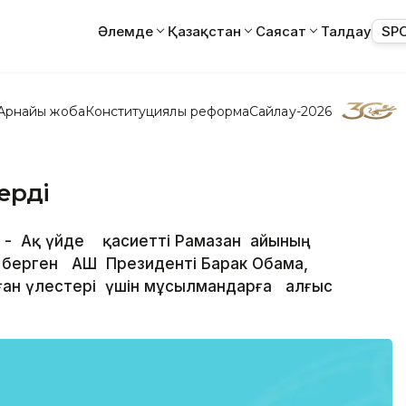
Әлемде
Қазақстан
Саясат
Талдау
SP
Арнайы жоба
Конституциялық реформа
Сайлау-2026
ерді
ат - Ақ үйде қасиетті Рамазан айының
 берген АҚШ Президенті Барак Обама,
ан үлестері үшін мұсылмандарға алғыс