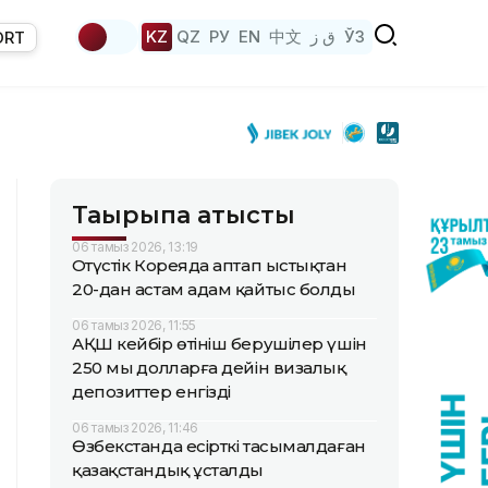
KZ
QZ
РУ
EN
中文
ق ز
ЎЗ
ORT
Тақырыпқа қатысты
06 тамыз 2026, 13:19
Оңтүстік Кореяда аптап ыстықтан
20-дан астам адам қайтыс болды
06 тамыз 2026, 11:55
АҚШ кейбір өтініш берушілер үшін
250 мың долларға дейін визалық
депозиттер енгізді
06 тамыз 2026, 11:46
Өзбекстанда есірткі тасымалдаған
қазақстандық ұсталды