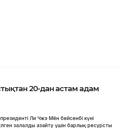
стықтан 20-дан астам адам
президенті Ли Чжэ Мён бейсенбі күні
ілген залалды азайту үшін барлық ресурсты