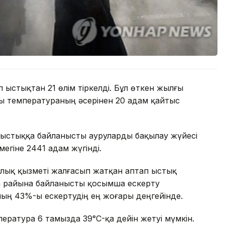
 ыстықтан 21 өлім тіркелді. Бұл өткен жылғы
ры температураның әсерінен 20 адам қайтыс
ыстыққа байланысты ауруларды бақылау жүйесі
егіне 2441 адам жүгінді.
лық қызметі жалғасып жатқан аптап ыстық
уа райына байланысты қосымша ескерту
ының 43%-ы ескертудің ең жоғары деңгейінде.
ратура 6 тамызда 39°C-қа дейін жетуі мүмкін.