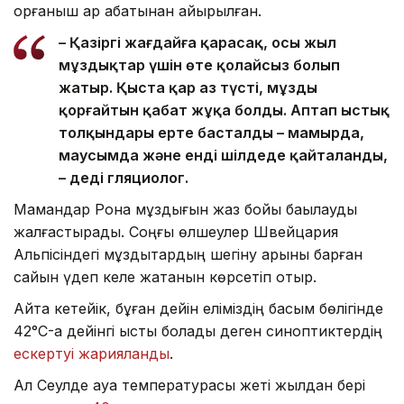
қорғаныш қар қабатынан айырылған.
– Қазіргі жағдайға қарасақ, осы жыл
мұздықтар үшін өте қолайсыз болып
жатыр. Қыста қар аз түсті, мұзды
қорғайтын қабат жұқа болды. Аптап ыстық
толқындары ерте басталды – мамырда,
маусымда және енді шілдеде қайталанды,
– деді гляциолог.
Мамандар Рона мұздығын жаз бойы бақылауды
жалғастырады. Соңғы өлшеулер Швейцария
Альпісіндегі мұздықтардың шегіну қарқыны барған
сайын үдеп келе жатқанын көрсетіп отыр.
Айта кетейік, бұған дейін еліміздің басым бөлігінде
42°C-қа дейінгі ыстық болады деген синоптиктердің
ескертуі жарияланды
.
Ал Сеулде ауа температурасы жеті жылдан бері