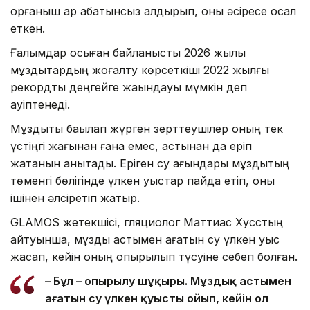
қорғаныш қар қабатынсыз қалдырып, оны әсіресе осал
еткен.
Ғалымдар осыған байланысты 2026 жылы
мұздықтардың жоғалту көрсеткіші 2022 жылғы
рекордтық деңгейге жақындауы мүмкін деп
қауіптенеді.
Мұздықты бақылап жүрген зерттеушілер оның тек
үстіңгі жағынан ғана емес, астынан да еріп
жатқанын анықтады. Еріген су ағындары мұздықтың
төменгі бөлігінде үлкен қуыстар пайда етіп, оны
ішінен әлсіретіп жатыр.
GLAMOS жетекшісі, гляциолог Маттиас Хусстың
айтуынша, мұздық астымен ағатын су үлкен қуыс
жасап, кейін оның опырылып түсуіне себеп болған.
– Бұл – опырылу шұңқыры. Мұздық астымен
ағатын су үлкен қуысты ойып, кейін ол