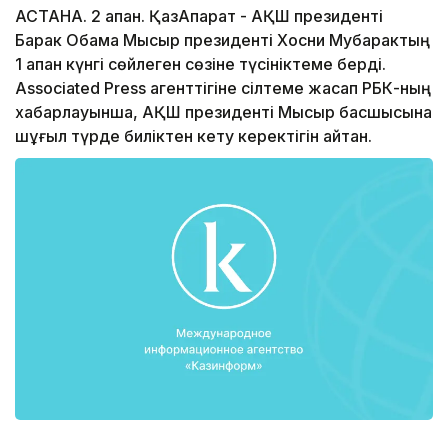
АСТАНА. 2 ақпан. ҚазАқпарат - АҚШ президенті
Барак Обама Мысыр президенті Хосни Мубарактың
1 ақпан күнгі сөйлеген сөзіне түсініктеме берді.
Associated Press агенттігіне сілтеме жасап РБК-ның
хабарлауынша, АҚШ президенті Мысыр басшысына
шұғыл түрде биліктен кету керектігін айтқан.