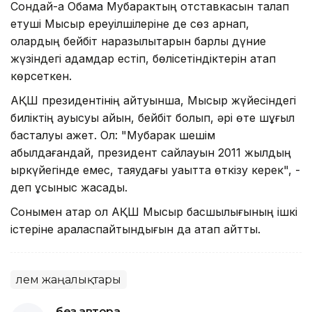
Сондай-ақ Обама Мубарактың отставкасын талап
етуші Мысыр ереуілшілеріне де сөз арнап,
олардың бейбіт наразылықтарын барлық дүние
жүзіндегі адамдар естіп, бөлісетіндіктерін атап
көрсеткен.
АҚШ президентінің айтуынша, Мысыр жүйесіндегі
биліктің ауысуы айқын, бейбіт болып, әрі өте шұғыл
басталуы қажет. Ол: "Мубарак шешім
қабылдағандай, президент сайлауын 2011 жылдың
қыркүйегінде емес, таяудағы уақытта өткізу керек", -
деп ұсыныс жасады.
Сонымен қатар ол АҚШ Мысыр басшылығының ішкі
істеріне араласпайтындығын да атап айтты.
Әлем жаңалықтары
без автора