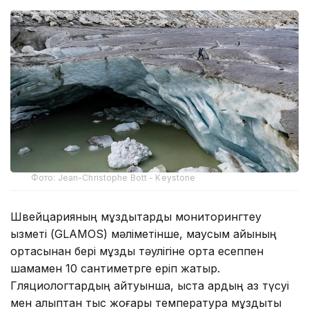
Фото: Jean-Christophe Bott - Keystone
Швейцарияның мұздықтарды мониторингтеу
қызметі (GLAMOS) мәліметінше, маусым айының
ортасынан бері мұздық тәулігіне орта есеппен
шамамен 10 сантиметрге еріп жатыр.
Гляциологтардың айтуынша, қыста қардың аз түсуі
мен қалыптан тыс жоғары температура мұздықты