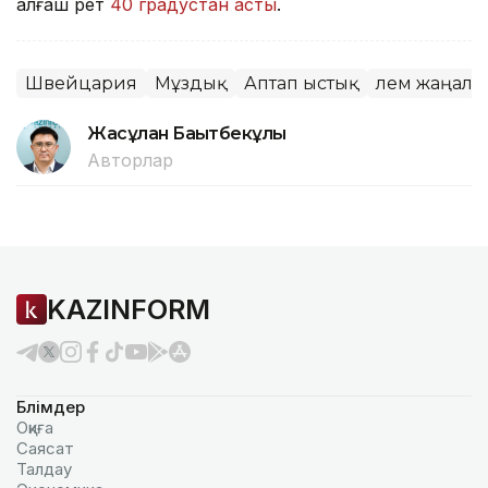
алғаш рет
40 градустан асты
.
Швейцария
Мұздық
Аптап ыстық
Әлем жаңал
Жасұлан Бақытбекұлы
Авторлар
KAZINFORM
Бөлімдер
Оқиға
Саясат
Талдау