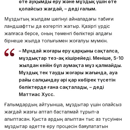
өте ауқымды еру және мұздық үшін өте
қолайсыз жағдай, – деді ғалым.
Мұздықтың жылдам шегінуі айналадағы табиғи
ландшафтты да өзгертіп жатыр. Қазіргі үрдіс
жалғаса берсе, оның төменгі бөліктері алдағы
бірнеше жылда толығымен жоғалуы мүмкін.
– Мұндай жоғары еру қарқыны сақталса,
мұздықтар тез-ақ кішірейеді. Меніңше, 5-10
жылдан кейін бұл аумақта мұз қалмайды.
Мұздық тек таудың жоғары жағында, ауа
райы салқындау әрі қар көбірек түсетін
бөліктерде ғана сақталады, – деді
Маттиас Хусс.
Ғалымдардың айтуынша, мұздықтар үшін қолайсыз
жағдай жазғы аптап басталмай тұрып-ақ
қалыптасқан. Қыста қардың қалыптан тыс аз түсуінен
мұздықтар әдетте еру процесін баяулататын