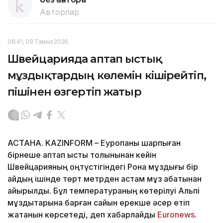
Авторлар
06:41, 09 Тамыз 2026
Швейцарияда аптап ыстық
мұздықтардың көлемін кішірейтіп,
пішінен өзгертіп жатыр
АСТАНА. KAZINFORM – Еуропаны шарпыған
бірнеше аптап ыстық толқынынан кейін
Швейцарияның оңтүстігіндегі Рона мұздығы бір
айдың ішінде төрт метрден астам мұз қабатынан
айырылды. Бұл температураның көтерілуі Альпі
мұздықтарына барған сайын ерекше әсер етіп
жатқанын көрсетеді, деп хабарлайды
Еuronews
.