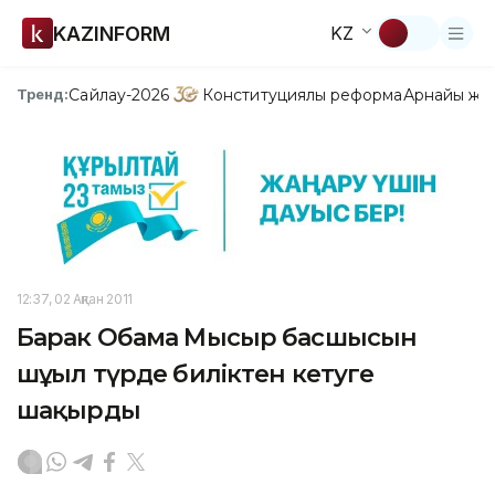
KAZINFORM
KZ
Сайлау-2026
Конституциялық реформа
Арнайы жо
Тренд:
12:37, 02 Ақпан 2011
Барак Обама Мысыр басшысын
шұғыл түрде биліктен кетуге
шақырды