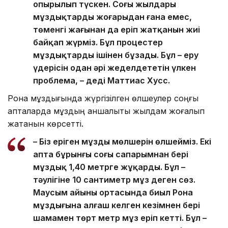
опырылып түскен. Соңғы жылдары
мұздықтардың жоғарыдан ғана емес,
төменгі жағынан да еріп жатқанын жиі
байқап жүрміз. Бұл процестер
мұздықтарды ішінен бұзады. Бұл – еру
үдерісін одан әрі жеделдететін үлкен
проблема, – деді Маттиас Хусс.
Рона мұздығында жүргізілген өлшеулер соңғы
апталарда мұздың қаншалықты жылдам жоғалып
жатқанын көрсетті.
– Біз еріген мұздың мөлшерін өлшейміз. Екі
апта бұрынғы соңғы сапарымнан бері
мұздық 1,40 метрге жұқарды. Бұл –
тәулігіне 10 сантиметр мұз деген сөз.
Маусым айының ортасында биыл Рона
мұздығына алғаш келген кезімнен бері
шамамен төрт метр мұз еріп кетті. Бұл –