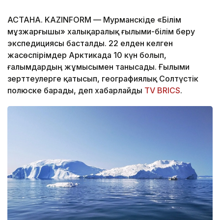
АСТАНА. KAZINFORM — Мурманскіде «Білім
мұзжарғышы» халықаралық ғылыми-білім беру
экспедициясы басталды. 22 елден келген
жасөспірімдер Арктикада 10 күн болып,
ғалымдардың жұмысымен танысады. Ғылыми
зерттеулерге қатысып, географиялық Солтүстік
полюске барады, деп хабарлайды
TV BRICS
.