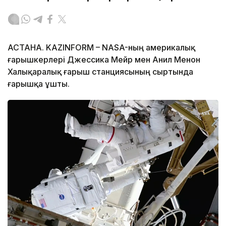
АСТАНА. KAZINFORM – NASA-ның америкалық
ғарышкерлері Джессика Мейр мен Анил Менон
Халықаралық ғарыш станциясының сыртында
ғарышқа ұшты.