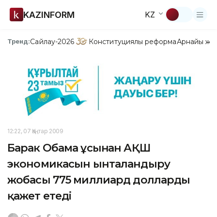
KAZINFORM
KZ
Сайлау-2026
Конституциялық реформа
Арнайы жо
Тренд:
12:22, 07 Қаңтар 2009
Барак Обама ұсынған АҚШ
экономикасын ынталандыру
жобасы 775 миллиард долларды
қажет етеді