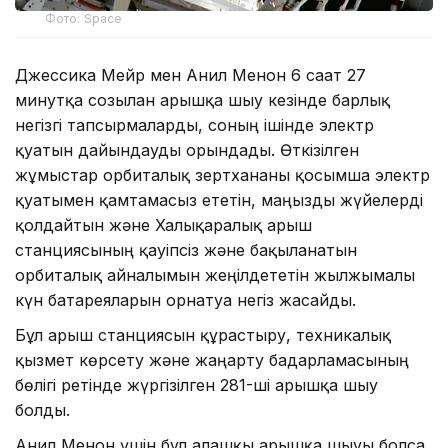
Фото: Space
Джессика Мейр мен Анил Менон 6 сағат 27
минутқа созылған ғарышқа шығу кезінде барлық
негізгі тапсырмаларды, соның ішінде электр
қуатын дайындауды орындады. Өткізілген
жұмыстар орбиталық зертхананы қосымша электр
қуатымен қамтамасыз ететін, маңызды жүйелерді
қолдайтын және Халықаралық ғарыш
станциясының қауіпсіз және бақыланатын
орбиталық айналымын жеңілдететін жылжымалы
күн батареяларын орнатуға негіз жасайды.
Бұл ғарыш станциясын құрастыру, техникалық
қызмет көрсету және жаңарту бағдарламасының
бөлігі ретінде жүргізілген 281-ші ғарышқа шығу
болды.
Анил Менон үшін бұл алғашқы ғарышқа шығуы болса,