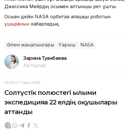
Джессика Мейрдің осымен алтыншы рет ұшты.
Осыған дейін NASA орбитаға алғашқы роботын
ұшырғанын
хабарладық.
Әлем жаңалықтары
Ғарыш
NASA
Зарина Туғанбаева
Авторлар
05:40, 07 Тамыз 2026
Солтүстік полюстегі ғылыми
экспедицияға 22 елдің оқушылары
аттанды