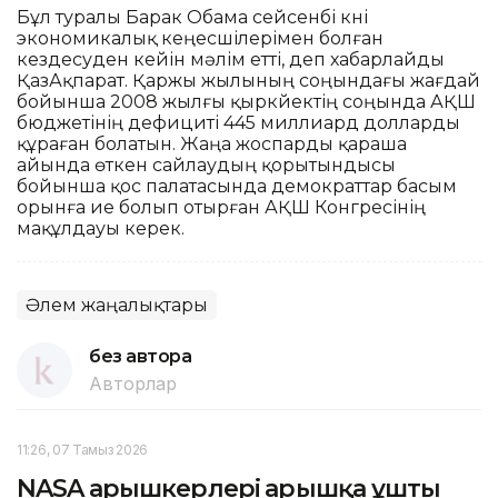
Бұл туралы Барак Обама сейсенбі күні
экономикалық кеңесшілерімен болған
кездесуден кейін мәлім етті, деп хабарлайды
ҚазАқпарат. Қаржы жылының соңындағы жағдай
бойынша 2008 жылғы қыркүйектің соңында АҚШ
бюджетінің дефициті 445 миллиард долларды
құраған болатын. Жаңа жоспарды қараша
айында өткен сайлаудың қорытындысы
бойынша қос палатасында демократтар басым
орынға ие болып отырған АҚШ Конгресінің
мақұлдауы керек.
Әлем жаңалықтары
без автора
Авторлар
11:26, 07 Тамыз 2026
NASA ғарышкерлері ғарышқа ұшты