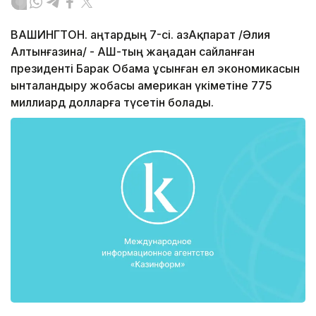
ВАШИНГТОН. Қаңтардың 7-сі. ҚазАқпарат /Әлия
Алтынғазина/ - АҚШ-тың жаңадан сайланған
президенті Барак Обама ұсынған ел экономикасын
ынталандыру жобасы американ үкіметіне 775
миллиард долларға түсетін болады.