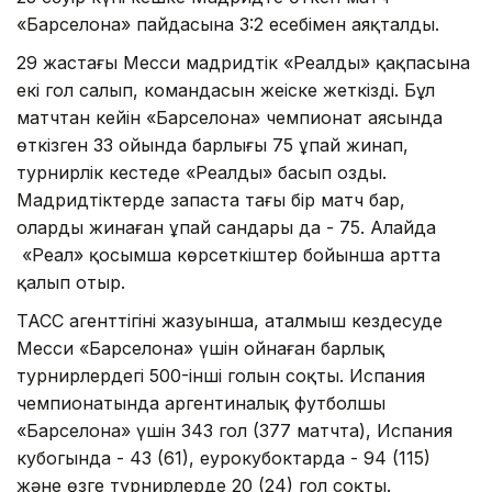
«Барселона» пайдасына 3:2 есебімен аяқталды.
29 жастағы Месси мадридтік «Реалдың» қақпасына
екі гол салып, командасын жеңіске жеткізді. Бұл
матчтан кейін «Барселона» чемпионат аясында
өткізген 33 ойында барлығы 75 ұпай жинап,
турнирлік кестеде «Реалды» басып озды.
Мадридтіктерде запаста тағы бір матч бар,
олардың жинаған ұпай сандары да - 75. Алайда
«Реал» қосымша көрсеткіштер бойынша артта
қалып отыр.
ТАСС агенттігінің жазуынша, аталмыш кездесуде
Месси «Барселона» үшін ойнаған барлық
турнирлердегі 500-інші голын соқты. Испания
чемпионатында аргентиналық футболшы
«Барселона» үшін 343 гол (377 матчта), Испания
кубогында - 43 (61), еурокубоктарда - 94 (115)
және өзге турнирлерде 20 (24) гол соқты.