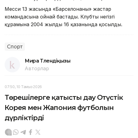
Месси 13 жасында «Барселонаның» жастар
командасына ойнай бастады. Клубтың негізгі
құрамына 2004 жылдың 16 қазанында қосылды.
Спорт
Мира Төлендіқызы
Авторлар
07:50, 10 Тамыз 2026
Төрешілерге қатысты дау Оңтүстік
Корея мен Жапония футболын
дүрліктірді