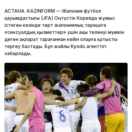
АСТАНА. KAZINFORM — Жапония футбол
қауымдастығы (JFA) Оңтүстік Кореяда жұмыс
істеген кезінде төрт жапониялық төрешіге
«сексуалдық қызметтер» үшін ақы төленуі мүмкін
деген ақпарат тарағаннан кейін оларға қатысты
тергеу бастады. Бұл жайлы Kyodo агенттігі
хабарлады.