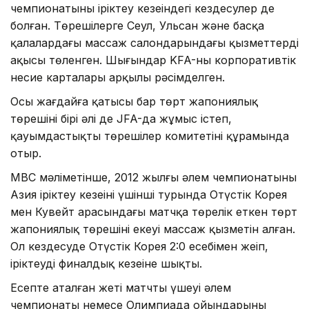
чемпионатының іріктеу кезеңіндегі кездесулер де
болған. Төрешілерге Сеул, Ульсан және басқа
қалалардағы массаж салондарындағы қызметтердің
ақысы төленген. Шығындар KFA-ның корпоративтік
несие карталары арқылы рәсімделген.
Осы жағдайға қатысы бар төрт жапониялық
төрешінің бірі әлі де JFA-да жұмыс істеп,
қауымдастықтың төрешілер комитетінің құрамында
отыр.
MBC мәліметінше, 2012 жылғы әлем чемпионатының
Азия іріктеу кезеңінің үшінші турында Оңтүстік Корея
мен Кувейт арасындағы матчқа төрелік еткен төрт
жапониялық төрешінің екеуі массаж қызметін алған.
Ол кездесуде Оңтүстік Корея 2:0 есебімен жеңіп,
іріктеудің финалдық кезеңіне шықты.
Есепте аталған жеті матчтың үшеуі әлем
чемпионаты немесе Олимпиада ойындарының