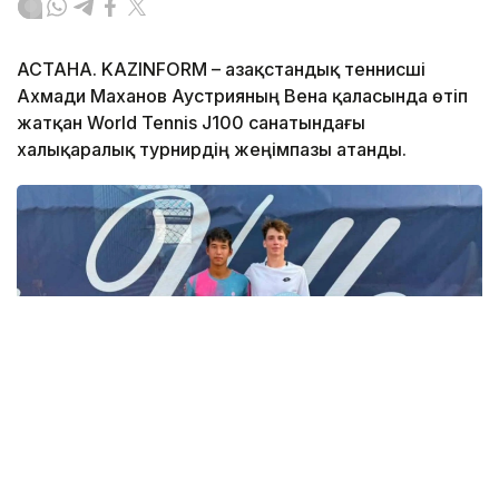
АСТАНА. KAZINFORM – Қазақстандық теннисші
Ахмади Маханов Аустрияның Вена қаласында өтіп
жатқан World Tennis J100 санатындағы
халықаралық турнирдің жеңімпазы атанды.
Фото: ҚТФ