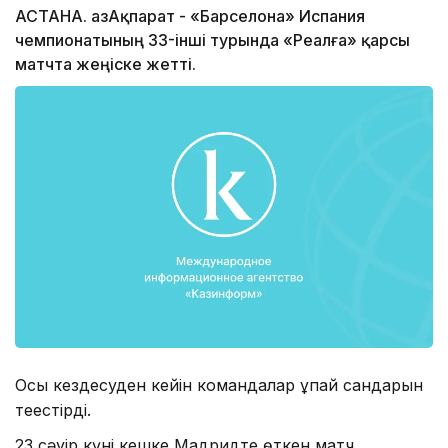
АСТАНА. ҚазАқпарат - «Барселона» Испания
чемпионатының 33-інші турында «Реалға» қарсы
матчта жеңіске жетті.
Осы кездесуден кейін командалар ұпай сандарын
теңестірді.
23 сәуір күні кешке Мадридте өткен матч