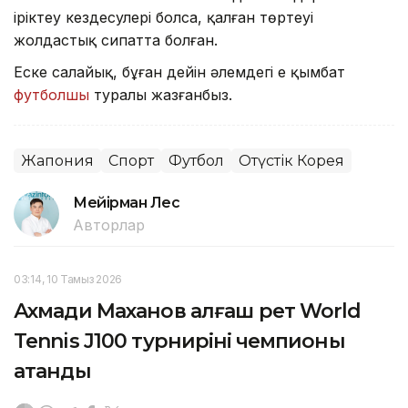
іріктеу кездесулері болса, қалған төртеуі
жолдастық сипатта болған.
Еске салайық, бұған дейін әлемдегі ең қымбат
футболшы
туралы жазғанбыз.
Жапония
Спорт
Футбол
Оңтүстік Корея
Мейірман Лес
Авторлар
03:14, 10 Тамыз 2026
Ахмади Маханов алғаш рет World
Tennis J100 турнирінің чемпионы
атанды