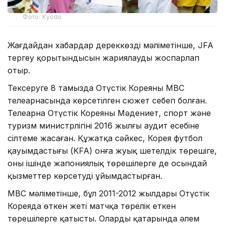
Фото: Kyodo
Жағдайдан хабардар дереккөздің мәліметінше, JFA
тергеу қорытындысын жариялауды жоспарлап
отыр.
Тексеруге 8 тамызда Оңтүстік Кореяның MBC
телеарнасында көрсетілген сюжет себеп болған.
Телеарна Оңтүстік Кореяның Мәдениет, спорт және
туризм министрлігінің 2016 жылғы аудит есебіне
сілтеме жасаған. Құжатқа сәйкес, Корея футбол
қауымдастығы (KFA) онға жуық шетелдік төрешіге,
оның ішінде жапониялық төрешілерге де осындай
қызметтер көрсетуді ұйымдастырған.
MBC мәліметінше, бұл 2011-2012 жылдары Оңтүстік
Кореяда өткен жеті матчқа төрелік еткен
төрешілерге қатысты. Олардың қатарында әлем