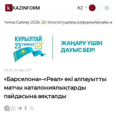
KAZINFORM
KZ
Сайлау-2026
Конституциялық реформа
Арнайы жо
Тренд:
04:18, 24 Сәуір 2017
«Барселона»-«Реал» екі алпауыттың
матчы каталониялықтардың
пайдасына аяқталды