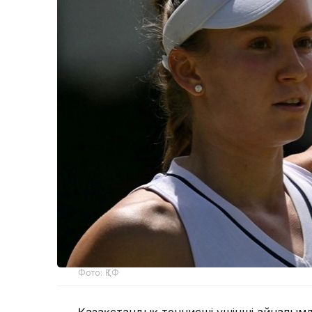
Фото: ҚТФ
Қазақстандық теннисші үшінші айналымд