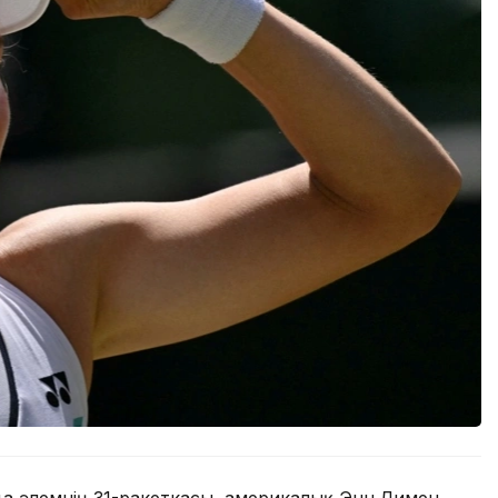
а әлемнің 31-ракеткасы, америкалық Энн Лимен