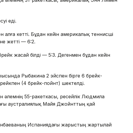
уі еді.
мен алға кетті. Бұдан кейін америкалық теннисші
е жетті — 6:2.
брейк жасай білді — 5:3. Дегенмен бұдан кейін
рысында Рыбакина 2 эйспен бірге 6 брейк-
брейкпен (4 брейк-пойнт) шектелді.
н әлемнің 55-ракеткасы, ресейлік Людмила
ағы аустралиялық Майя Джойнттың қай
Жиенбаеваның Испаниядағы жарыстың жартылай