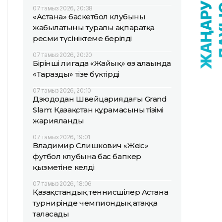
07 тамыз 2026, 20:38
«Астана» баскетбол клубының
жабылатыны туралы ақпаратқа
ресми түсініктеме берілді
07 тамыз 2026, 20:20
Бірінші лигада «Жайық» өз алаңында
«Таразды» тізе бүктірді
07 тамыз 2026, 20:10
Дзюдодан Швейцариядағы Grand
Slam: Қазақстан құрамасының тізімі
жарияланды
07 тамыз 2026, 19:01
Владимир Слишкович «Жеңіс»
футбол клубына бас бапкер
қызметіне келді
07 тамыз 2026, 18:06
Қазақстандық теннисшілер Астана
турнирінде чемпиондық атаққа
таласады