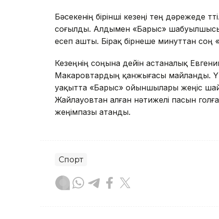
Бәсекенің бірінші кезеңі тең дәрежеде өт
соғылды. Алдымен «Барыс» шабуылшысы 
есеп ашты. Бірақ бірнеше минуттан соң 
Кезеңнің соңына дейін астаналық Евген
Макаровтардың қанжығасы майланды. Үші
уақытта «Барыс» ойыншылары жеңіс шай
Жайлауовтан алған нәтижелі пасын голғ
жеңімпазы атанды.
Спорт