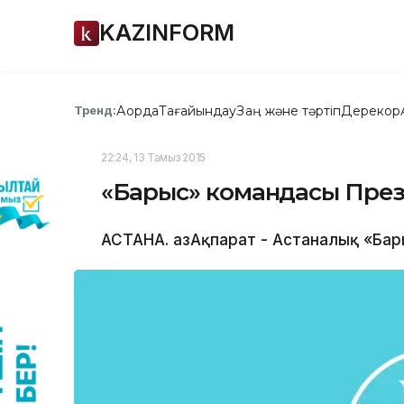
KAZINFORM
Ақорда
Тағайындау
Заң және тәртіп
Дерекқор
Тренд:
22:24, 13 Тамыз 2015
«Барыс» командасы През
АСТАНА. ҚазАқпарат - Астаналық «Ба