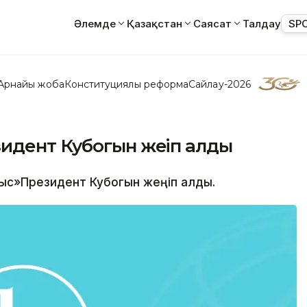
Әлемде
Қазақстан
Саясат
Талдау
SP
Арнайы жоба
Конституциялық реформа
Сайлау-2026
идент Кубогын жеңіп алды
рыс»Президент Кубогын жеңіп алды.