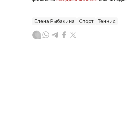
Елена Рыбакина
Спорт
Теннис
Ғайсағали Сейтақ
Авторлар
20:57, 07 Тамыз 2026
Соня Жиенбаева Испани
финалына жолдама алд