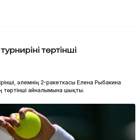
урнирінің төртінші
рінші, әлемнің 2-ракеткасы Елена Рыбакина
ің төртінші айналымына шықты.