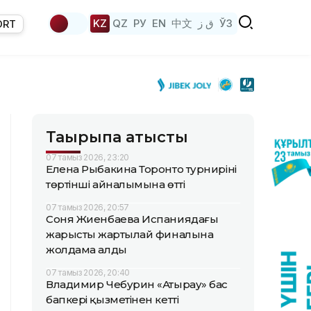
KZ
QZ
РУ
EN
中文
ق ز
ЎЗ
ORT
Тақырыпқа қатысты
07 тамыз 2026, 23:20
Елена Рыбакина Торонто турнирінің
төртінші айналымына өтті
07 тамыз 2026, 20:57
Соня Жиенбаева Испаниядағы
жарыстың жартылай финалына
жолдама алды
07 тамыз 2026, 20:40
Владимир Чебурин «Атырау» бас
бапкері қызметінен кетті