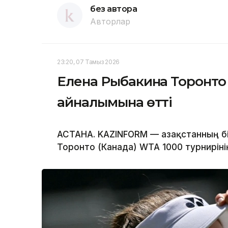
без автора
Авторлар
23:20, 07 Тамыз 2026
Елена Рыбакина Торонто т
айналымына өтті
АСТАНА. KAZINFORM — Қазақстанның бі
Торонто (Канада) WTA 1000 турнирін