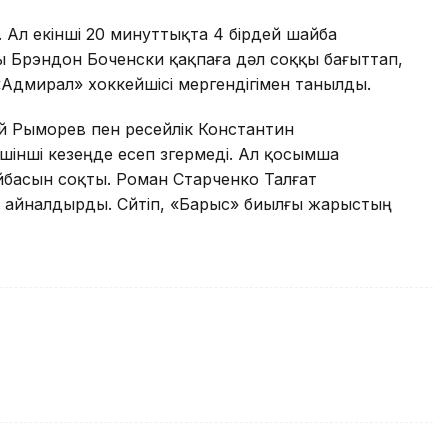
ті. Ал екінші 20 минуттықта 4 бірдей шайба
Брэндон Боченски қақпаға дәл соққы бағыттап,
«Адмирал» хоккейшісі мергендігімен танылды.
ий Рыморев пен ресейлік Константин
нші кезеңде есеп өзгермеді. Ал қосымша
басын соқты. Роман Старченко Талғат
а айналдырды. Сөйтіп, «Барыс» биылғы жарыстың