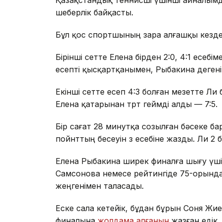
шеберлік байқасты.
Бұл қос спортшының өзара алғашқы кездес
Бірінші сетте Елена бірден 2:0, 4:1 есебі
есепті қысқартқанымен, Рыбакина дегенін
Екінші сетте есеп 4:3 болған мезетте Ли 
Елена қатарынан төрт геймді алды — 7:5.
Бір сағат 28 минутқа созылған бәсеке ба
пойнттың бесеуін өз есебіне жазды. Ли 2 
Елена Рыбакина ширек финалға шығу үші
Самсонова немесе рейтингіде 75-орынд
жеңгенімен таласады.
Еске сала кетейік, бұдан бұрын Соня 
финалына
жолдама алғанын
жазған едік.