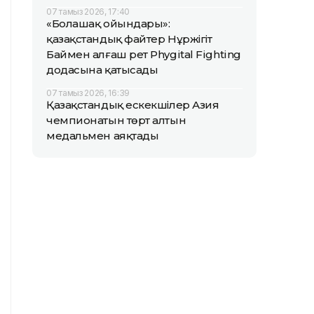
07 тамыз 2026, 17:40
«Болашақ ойындары»:
қазақстандық файтер Нұржігіт
Баймен алғаш рет Phygital Fighting
додасына қатысады
07 тамыз 2026, 16:39
Қазақстандық ескекшілер Азия
чемпионатын төрт алтын
медальмен аяқтады