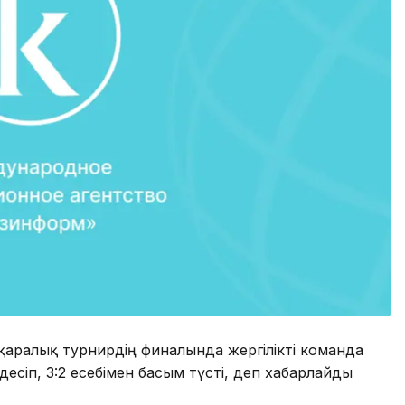
қаралық турнирдің финалында жергілікті команда
есіп, 3:2 есебімен басым түсті, деп хабарлайды