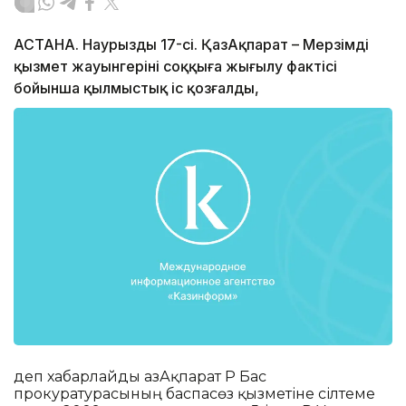
АСТАНА. Наурыздың 17-сі. ҚазАқпарат – Мерзімді
қызмет жауынгерінің соққыға жығылу фактісі
бойынша қылмыстық іс қозғалды,
деп хабарлайды ҚазАқпарат ҚР Бас
прокуратурасының баспасөз қызметіне сілтеме