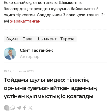
Еске салайық, өткен жылы Шымкентте
балалардың терезеден құлауына байланысты 5
оқиға тіркелген. Салдарынан 3 бала қаза тауып, 2-
еуі
жарақаттанған.
Оқиға
Бала
Шымкент
Терезе
Сәбит Тастанбек
Авторлар
10:49, 05 Тамыз 2026
Тойдағы шулы видео: тілектің
орнына «уағыз» айтқан адамның
үстінен қылмыстық іс қозғалды