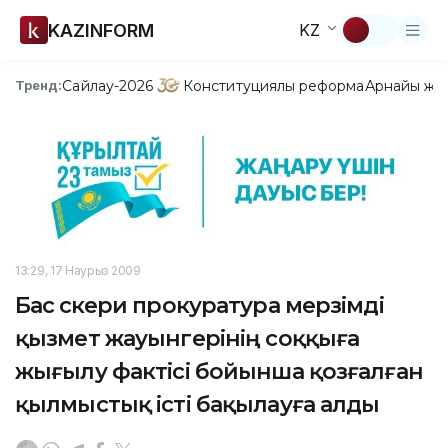
KAZINFORM
KZ
Сайлау-2026
Конституциялық реформа
Арнайы жо
Тренд:
13:29, 17 Наурыз 2009
Бас әскери прокуратура мерзімді
қызмет жауынгерінің соққыға
жығылу фактісі бойынша қозғалған
қылмыстық істі бақылауға алды