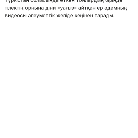
Түркістан облысында өткен тойлардың бірінде
тілектің орнына діни «уағыз» айтқан ер адамның
видеосы әлеуметтік желіде кеңінен тарады.
Бейнежазбада ол тойларда арақтың қойылмай
жүргенін құптайтынын айтып, ендігі кезекте
музыкадан бас тарту керектігін жеткізген. Сондай-
ақ ерлер мен әйелдердің бірге отыруын шариғатқа
қайшы деп бағалап, мұсылмандардың діни
талаптарды қатаң ұстануы қажет екенін
айтқан.
Ішкі істер министрлігі бұл видеоға қатысты ресми
мәлімдеме жасады.
– Әлеуметтік желілерге жүргізілген
мониторинг барысында Түркістан
облысының 66 жастағы тұрғынының діни
және әлеуметтік араздықты қоздыру
белгілері бар жария мәлімдемелері
қамтылған бейнежазба анықталды. Аталған