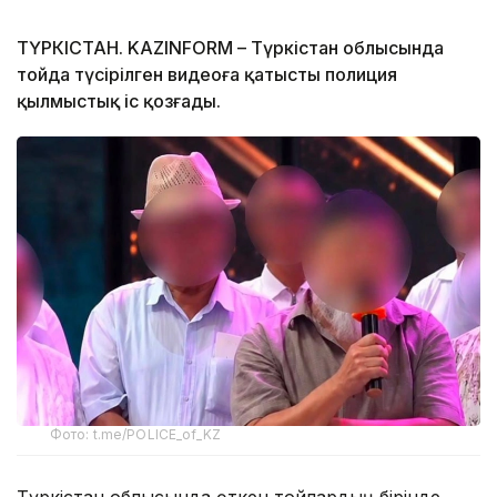
ТҮРКІСТАН. KAZINFORM – Түркістан облысында
тойда түсірілген видеоға қатысты полиция
қылмыстық іс қозғады.
Фото: t.me/POLICE_of_KZ