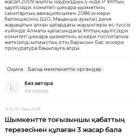
жасап.2009 жылғы наурыздың 5-інде ҚР Ұлттық
қауіпсіздік комитеті шекара қызметінің
санитарлық авиациясымен 2086 әскери
бөлімшесінің (ШҚО, Мақаншы ауылы) дене
жарақатын алған қатардағы жауынгерін ес-түссіз
күйінде Алматы қаласындағы Ұлттық қауіпсіздік
комитеті шекара қызметінің әскери госпиталіне
жеткізілді.Қылмыстық істің барысын Бас әскери
прокуратура бақылауға алды.
Оқиға
Басқа мемлекеттік органдар
без автора
Авторлар
12:16, 05 Тамыз 2026
Шымкентте тоғызыншы қабаттың
терезесінен құлаған 3 жасар бала