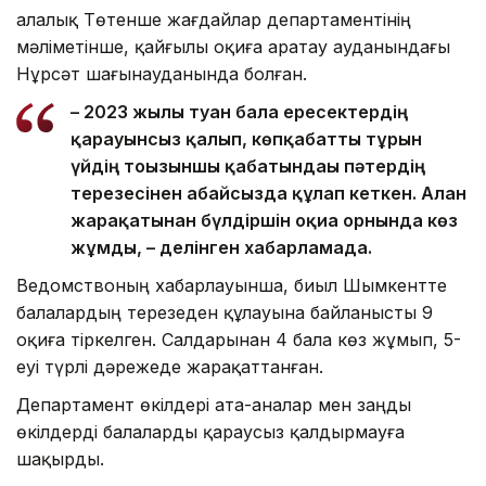
Қалалық Төтенше жағдайлар департаментінің
мәліметінше, қайғылы оқиға Қаратау ауданындағы
Нұрсәт шағынауданында болған.
– 2023 жылы туған бала ересектердің
қарауынсыз қалып, көпқабатты тұрғын
үйдің тоғызыншы қабатындағы пәтердің
терезесінен абайсызда құлап кеткен. Алған
жарақатынан бүлдіршін оқиға орнында көз
жұмды, – делінген хабарламада.
Ведомствоның хабарлауынша, биыл Шымкентте
балалардың терезеден құлауына байланысты 9
оқиға тіркелген. Салдарынан 4 бала көз жұмып, 5-
еуі түрлі дәрежеде жарақаттанған.
Департамент өкілдері ата-аналар мен заңды
өкілдерді балаларды қараусыз қалдырмауға
шақырды.