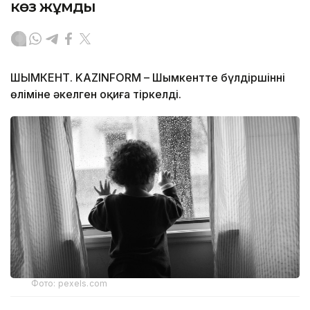
көз жұмды
ШЫМКЕНТ. KAZINFORM – Шымкентте бүлдіршіннің
өліміне әкелген оқиға тіркелді.
Фото: pexels.com