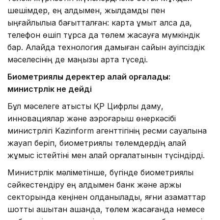
шешімдер, ең алдымен, жылдамдық пен
ыңғайлылыққа бағытталған: карта ұмыт қалса да,
телефон өшіп тұрса да төлем жасауға мүмкіндік
бар. Алайда технология дамыған сайын қауіпсіздік
мәселесінің де маңызы арта түседі.
Биометриялық деректер қалай қорғалады:
министрлік не дейді
Бұл мәселеге қатысты ҚР Цифрлық даму,
инновациялар және аэроғарыш өнеркәсібі
министрлігі Kazinform агенттігінің ресми сауалына
жауап беріп, биометриялық төлемдердің қалай
жұмыс істейтіні мен қалай қорғалатынын түсіндірді.
Министрлік мәліметінше, бүгінде биометриялық
сәйкестендіру ең алдымен банк және қаржы
секторында кеңінен қолданылады, яғни азаматтар
шотты қашықтан ашқанда, төлем жасағанда немесе