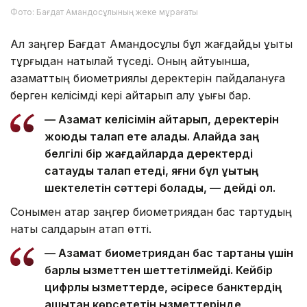
Фото: Бағдат Амандосұлының жеке мұрағаты
Ал заңгер Бағдат Амандосұлы бұл жағдайды құқықтық
тұрғыдан нақтылай түседі. Оның айтуынша,
азаматтың биометриялық деректерін пайдалануға
берген келісімді кері қайтарып алу құқығы бар.
— Азамат келісімін қайтарып, деректерін
жоюды талап ете алады. Алайда заң
белгілі бір жағдайларда деректерді
сақтауды талап етеді, яғни бұл құқықтың
шектелетін сәттері болады, — дейді ол.
Сонымен қатар заңгер биометриядан бас тартудың
нақты салдарын атап өтті.
— Азамат биометриядан бас тартқаны үшін
барлық қызметтен шеттетілмейді. Кейбір
цифрлық қызметтерде, әсіресе банктердің
қашықтан көрсететін қызметтерінде,