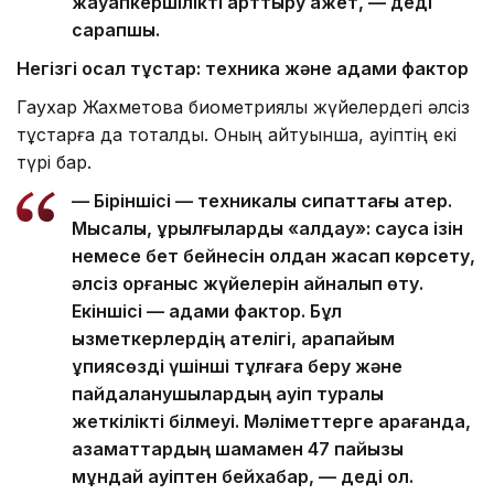
жауапкершілікті арттыру қажет, — деді
сарапшы.
Негізгі осал тұстар: техника және адами фактор
Гаухар Жахметова биометриялық жүйелердегі әлсіз
тұстарға да тоқталды. Оның айтуынша, қауіптің екі
түрі бар.
— Біріншісі — техникалық сипаттағы қатер.
Мысалы, құрылғыларды «алдау»: саусақ ізін
немесе бет бейнесін қолдан жасап көрсету,
әлсіз қорғаныс жүйелерін айналып өту.
Екіншісі — адами фактор. Бұл
қызметкерлердің қателігі, қарапайым
құпиясөзді үшінші тұлғаға беру және
пайдаланушылардың қауіп туралы
жеткілікті білмеуі. Мәліметтерге қарағанда,
азаматтардың шамамен 47 пайызы
мұндай қауіптен бейхабар, — деді ол.