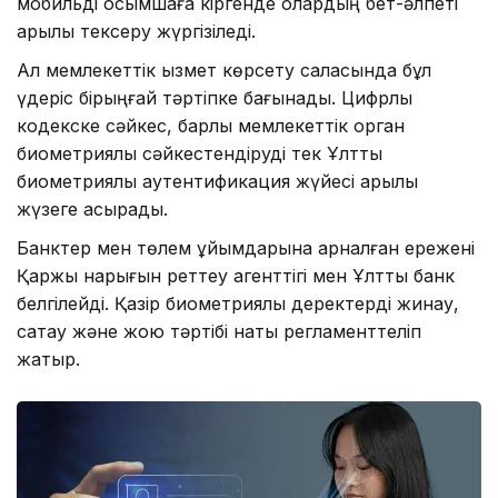
мобильді қосымшаға кіргенде олардың бет-әлпеті
арқылы тексеру жүргізіледі.
Ал мемлекеттік қызмет көрсету саласында бұл
үдеріс бірыңғай тәртіпке бағынады. Цифрлық
кодекске сәйкес, барлық мемлекеттік орган
биометриялық сәйкестендіруді тек Ұлттық
биометриялық аутентификация жүйесі арқылы
жүзеге асырады.
Банктер мен төлем ұйымдарына арналған ережені
Қаржы нарығын реттеу агенттігі мен Ұлттық банк
белгілейді. Қазір биометриялық деректерді жинау,
сақтау және жою тәртібі нақты регламенттеліп
жатыр.