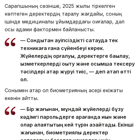
Сарапшының сөзінше, 2025 жылы тіркелген
көптеген деректердің таралу жағдайы, соның
ішінде медициналық ұйымдардағы оқиғалар, дәл
осы адами фактормен байланысты.
— Сондықтан қауіпсіздікті сақтауда тек
техникаға ғана сүйенбеуі керек.
Жүйелердің қорғалуы, деректерге бақылау,
қызметкерлерді оқыту және қосымша тексеру
тәсілдері қатар жүруі тиіс, — деп атап өтті
ол.
Сонымен қатар ол биометрияның әсері екіжақты
екенін айтты.
— Бір жағынан, мұндай жүйелерді бұзу
кәдімгі парольдерге қарағанда қиын және
олар алаяқтықтың кей түрін азайтады. Екінші
жағынан, биометриялық деректер