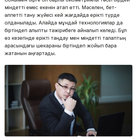
міндетті емес екенін атап өтті. Мәселен, бет-
әлпетті тану жүйесі кей жағдайда ерікті түрде
қолданылады. Алайда мұндай технологиялар да
біртіндеп қалыпты тәжірибеге айналып келеді. Бұл
өз кезегінде ерікті таңдау мен міндетті талаптың
арасындағы шекараны біртіндеп жойып бара
жатқанын аңғартады.