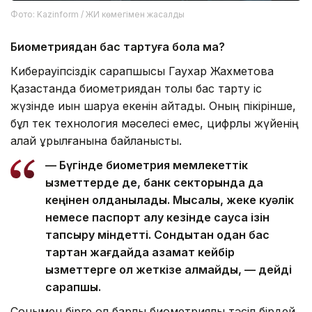
Фото: Kazinform / ЖИ көмегімен жасалды
Биометриядан бас тартуға бола ма?
Киберқауіпсіздік сарапшысы Гаухар Жахметова
Қазақстанда биометриядан толық бас тарту іс
жүзінде қиын шаруа екенін айтады. Оның пікірінше,
бұл тек технология мәселесі емес, цифрлық жүйенің
қалай құрылғанына байланысты.
— Бүгінде биометрия мемлекеттік
қызметтерде де, банк секторында да
кеңінен қолданылады. Мысалы, жеке куәлік
немесе паспорт алу кезінде саусақ ізін
тапсыру міндетті. Сондықтан одан бас
тартқан жағдайда азамат кейбір
қызметтерге қол жеткізе алмайды, — дейді
сарапшы.
Сонымен бірге ол барлық биометриялық тәсіл бірдей