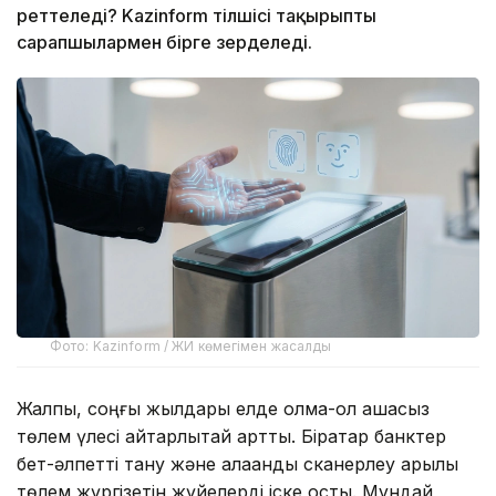
реттеледі? Kazinform тілшісі тақырыпты
сарапшылармен бірге зерделеді.
Фото: Kazinform / ЖИ көмегімен жасалды
Жалпы, соңғы жылдары елде қолма-қол ақшасыз
төлем үлесі айтарлықтай артты. Бірқатар банктер
бет-әлпетті тану және алақанды сканерлеу арқылы
төлем жүргізетін жүйелерді іске қосты. Мұндай