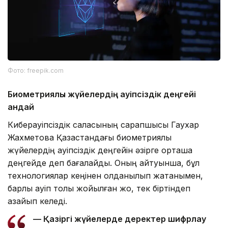
Фото: freepik.com
Биометриялық жүйелердің қауіпсіздік деңгейі
қандай
Киберқауіпсіздік саласының сарапшысы Гаухар
Жахметова Қазақстандағы биометриялық
жүйелердің қауіпсіздік деңгейін әзірге орташа
деңгейде деп бағалайды. Оның айтуынша, бұл
технологиялар кеңінен қолданылып жатқанымен,
барлық қауіп толық жойылған жоқ, тек біртіндеп
азайып келеді.
— Қазіргі жүйелерде деректер шифрлау