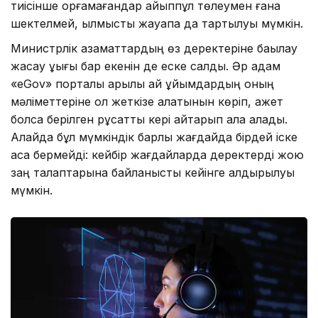
тиісінше қорғамағандар айыппұл төлеумен ғана
шектелмей, қылмыстық жауапқа да тартылуы мүмкін.
Министрлік азаматтардың өз деректеріне бақылау
жасау құқығы бар екенін де еске салды. Әр адам
«eGov» порталы арқылы қай ұйымдардың оның
мәліметтеріне қол жеткізе алатынын көріп, қажет
болса берілген рұқсатты кері қайтарып ала алады.
Алайда бұл мүмкіндік барлық жағдайда бірдей іске
аса бермейді: кейбір жағдайларда деректерді жою
заң талаптарына байланысты кейінге қалдырылуы
мүмкін.