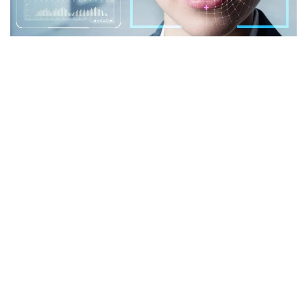
Фото: istockphoto.com
Әлемдік тәжірибе: технология бар, бірақ бәрі
бірдей сене бермейді
Биометриялық технологияларға қатысты
алаңдаушылық бекер емес. Әлемдік тәжірибе бұл
жүйелердің кей жағдайда қателік жіберіп, даулы
жағдайларға себеп болғанын көрсетіп отыр.
Мәселен, АҚШ-та бет-әлпетті тану жүйелері
адамдарды қате сәйкестендірген оқиғалар тіркелген.
Соның салдарынан тергеу барысында жазықсыз
азаматтардың аты аталған жағдайлар да болған.
Бұл ең озық алгоритмдердің өзі мінсіз емес екенін
аңғартады.
Ал Үндістан-да ірі Aadhaar жүйесінде