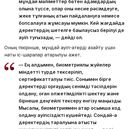
мұндай мәліметтер бөтен адамдардың
қолына түссе, олар оны несие рәсімдеуге,
жеке тұлғаның атын пайдалануға немесе
бопсалауға жұмсауы мүмкін. Кей жағдайда
деректердің шетелге бақылаусыз берілуі де
қауіп туғызады, — дейді ол.
Оның пікірінше, мұндай қауіп-қатерді азайту үшін
нақты іс-шаралар атқарылуы қажет.
— Ең алдымен, биометриялық жүйелер
міндетті түрде тексеріліп,
сертификатталуы тиіс. Сонымен бірге
деректерді қорғаудың сенімді тәсілдерін
қолдану, оған қолжетімділікті шектеу және
бірнеше деңгейлі тексеру енгізу маңызды.
Мысалы, биометриямен қатар қосымша код
қолдану қауіпсіздікті күшейтеді. Сондай-ақ
деректердің таралуына қатысты