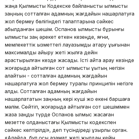
жаңа Қылмыстық Кодекске байланысты қылмыстық
заңның сотталған адамның жағдайын нашарлатуға
жол бермеу бөлігіндегі талаптарына сәйкес
қабылданған шешім. Оспанов қылмысты бұрынғы
қылмыстық заң әрекет еткен кезеңде, яғни,
мемлекеттік қызметтегі лауазымды атқару құқығынан
максималды айыру жеті жылға дейін
қарастырылған кезде жасады. Істі қайта қарау кезінде
жоғарыда айтылған сот қылмыстық құқықтың негізін
қалайтын - сотталған адамның жағдайын
нашарлатуға жол бермеу туралы принципін негізге
алды. Сотталған адамның жағдайын
нашарлататын заңның кері күші жоқ екені баршаға
мәлім. Сөйтіп, жоғарыда айтылған сот шешімімен
жаза заңды түрде Оспанов қылмыс жасаған
мезетте қолданыстағы Қылмыстық кодекспен
сәйкес келтірілді», деп түсіндіреді құзырлы орган.
«Алайда, бұл осы азамат жеті жылдан кейін