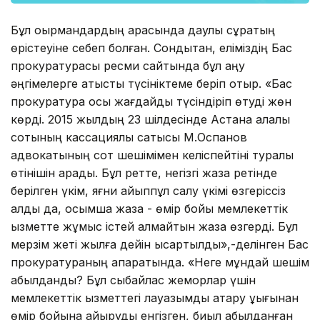
Бұл оқырмандардың арасында даулы сұрақтың
өрістеуіне себеп болған. Сондықтан, еліміздің Бас
прокуратурасы ресми сайтында бұл қаңқу
әңгімелерге қатысты түсініктеме беріп отыр. «Бас
прокуратура осы жағдайды түсіндіріп өтуді жөн
көрді. 2015 жылдың 23 шілдесінде Астана қалалық
сотының кассациялық сатысы М.Оспанов
адвокатының сот шешімімен келіспейтіні туралы
өтінішін қарады. Бұл ретте, негізгі жаза ретінде
берілген үкім, яғни айыппұл салу үкімі өзгеріссіз
қалды да, қосымша жаза - өмір бойы мемлекеттік
қызметте жұмыс істей алмайтын жаза өзгерді. Бұл
мерзім жеті жылға дейін қысқартылды»,-делінген Бас
прокуратураның ақпаратында. «Неге мұндай шешім
қабылданды? Бұл сыбайлас жемқорлар үшін
мемлекеттік қызметтегі лауазымды атқару құқығынан
өмір бойына айыруды енгізген, биыл қабылданған