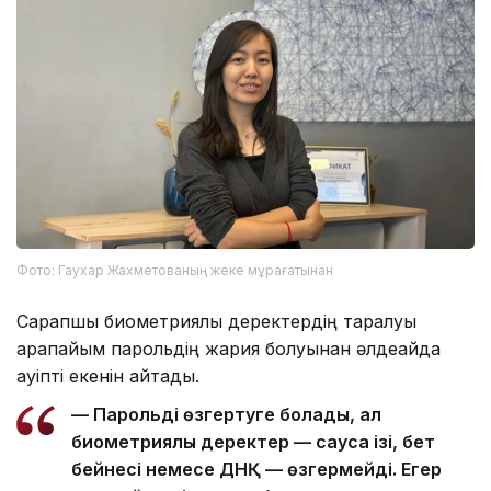
Фото: Гаухар Жахметованың жеке мұрағатынан
Сарапшы биометриялық деректердің таралуы
қарапайым парольдің жария болуынан әлдеқайда
қауіпті екенін айтады.
— Парольді өзгертуге болады, ал
биометриялық деректер — саусақ ізі, бет
бейнесі немесе ДНҚ — өзгермейді. Егер