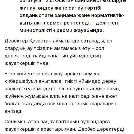
қорғалуға тиіс. Осыған байланысты оларды
жинау, өңдеу және сақтау тәртібі
қолданыстағы заңнама және нормативтік-
құқықтық актілермен реттеледі, – делінген
министрліктің ресми жауабында.
Деректер Қазақстан аумағында сақталады, ал
олардың қауіпсіздігін қамтамасыз ету – сол
деректерді пайдаланатын ұйымдардың
жауапкершілігінде.
Егер жүйеге заңсыз кіру әрекеті немесе
кибершабуыл анықталса, тиісті ұйымдар дереу
әрекет етуге міндетті. Олар қауіптің алдын алып,
жүйенің жұмысын қалпына келтіреді және қажет
болған жағдайда қосымша қорғаныс шараларын
енгізеді.
Сонымен қатар заң талаптарын бұзғандарға
жауапкершілік қарастырылған. Дербес деректерді