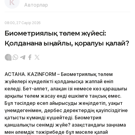
Авторлар
08:00, 27 Сәуір 2026
Биометриялық төлем жүйесі:
Қолданғанға ыңғайлы, қорғалуы қалай?
АСТАНА. KAZINFORM – Биометриялық төлем
жүйелері күнделікті қолданысқа жаппай еніп
келеді. Бет-әлпет, алақан ізі немесе көз қарашығы
арқылы төлем жасау енді ешкімге таңсық емес.
Бұл тәсілдер есеп айырысуды жеңілдетіп, уақыт
үнемдегенімен, дербес деректердің қауіпсіздігіне
қатысты күмәнді күшейтеді. Биометрия
қаншалықты сенімді жүйе? Қазақстандағы заңнама
мен әлемдік тәжірибеде бұл мәселе қалай