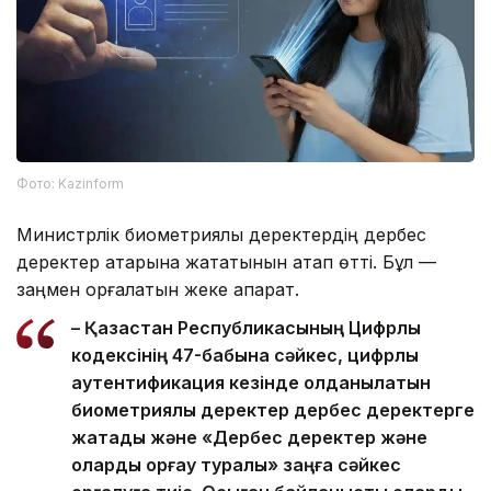
Фото: Kazinform
Министрлік биометриялық деректердің дербес
деректер қатарына жататынын атап өтті. Бұл —
заңмен қорғалатын жеке ақпарат.
– Қазақстан Республикасының Цифрлық
кодексінің 47-бабына сәйкес, цифрлық
аутентификация кезінде қолданылатын
биометриялық деректер дербес деректерге
жатады және «Дербес деректер және
оларды қорғау туралы» заңға сәйкес