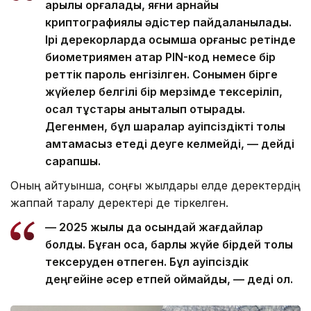
арқылы қорғалады, яғни арнайы
криптографиялық әдістер пайдаланылады.
Ірі дерекқорларда қосымша қорғаныс ретінде
биометриямен қатар PIN-код немесе бір
реттік пароль енгізілген. Сонымен бірге
жүйелер белгілі бір мерзімде тексеріліп,
осал тұстары анықталып отырады.
Дегенмен, бұл шаралар қауіпсіздікті толық
қамтамасыз етеді деуге келмейді, — дейді
сарапшы.
Оның айтуынша, соңғы жылдары елде деректердің
жаппай таралу деректері де тіркелген.
— 2025 жылы да осындай жағдайлар
болды. Бұған қоса, барлық жүйе бірдей толық
тексеруден өтпеген. Бұл қауіпсіздік
деңгейіне әсер етпей қоймайды, — деді ол.