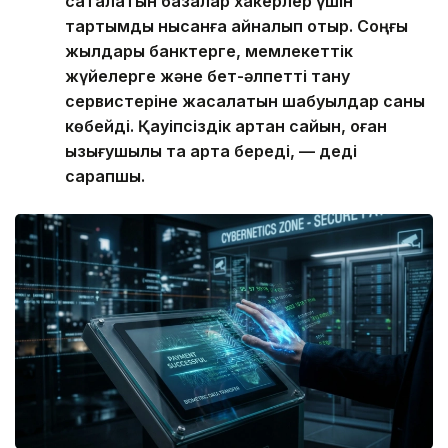
сақталатын базалар хакерлер үшін
тартымды нысанға айналып отыр. Соңғы
жылдары банктерге, мемлекеттік
жүйелерге және бет-әлпетті тану
сервистеріне жасалатын шабуылдар саны
көбейді. Қауіпсіздік артқан сайын, оған
қызығушылық та арта береді, — деді
сарапшы.