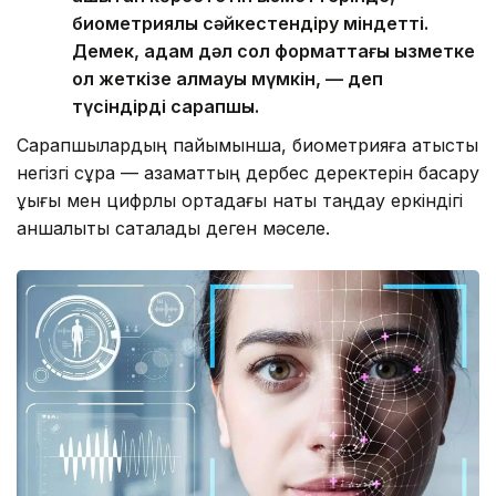
биометриялық сәйкестендіру міндетті.
Демек, адам дәл сол форматтағы қызметке
қол жеткізе алмауы мүмкін, — деп
түсіндірді сарапшы.
Сарапшылардың пайымынша, биометрияға қатысты
негізгі сұрақ — азаматтың дербес деректерін басқару
құқығы мен цифрлық ортадағы нақты таңдау еркіндігі
қаншалықты сақталады деген мәселе.