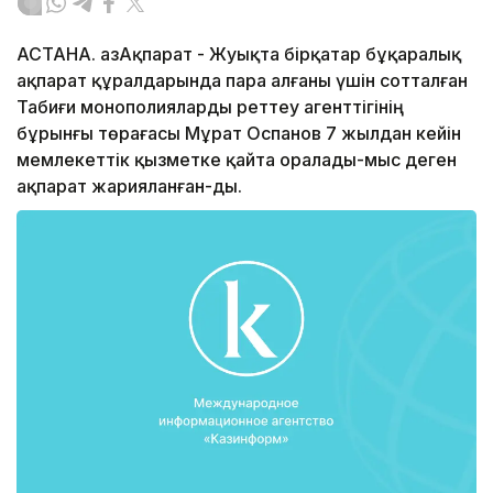
АСТАНА. ҚазАқпарат - Жуықта бірқатар бұқаралық
ақпарат құралдарында пара алғаны үшін сотталған
Табиғи монополияларды реттеу агенттігінің
бұрынғы төрағасы Мұрат Оспанов 7 жылдан кейін
мемлекеттік қызметке қайта оралады-мыс деген
ақпарат жарияланған-ды.