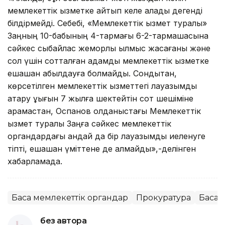
мемлекеттік қызметке қайтып келе алады дегенді
білдірмейді. Себебі, «Мемлекеттік қызмет туралы»
Заңның 10-бабының 4-тармағы 6-2-тармақшасына
сәйкес сыбайлас жемқорлық қылмыс жасағаны және
сол үшін сотталған адамды мемлекеттік қызметке
ешқашан қабылдауға болмайды. Сондықтан,
көрсетілген мемлекеттік қызметтегі лауазымды
атқару құқығын 7 жылға шектейтін сот шешіміне
қарамастан, Оспанов қолданыстағы Мемлекеттік
қызмет туралы Заңға сәйкес мемлекеттік
органдардағы қандай да бір лауазымды иеленуге
тіпті, ешқашан үміттене де алмайды»,-делінген
хабарламада.
Басқа мемлекеттік органдар
Прокуратура
Басқа
без автора