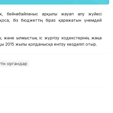
ек, бейнебайланыс арқылы жауап алу жүйесі
н қоса, біз бюджеттің біраз қаражатын үнемдей
қ және Қылмыстық іс жүргізу кодекстерінің жаңа
ды 2015 жылы қолданысқа енгізу көзделіп отыр.
тік органдар