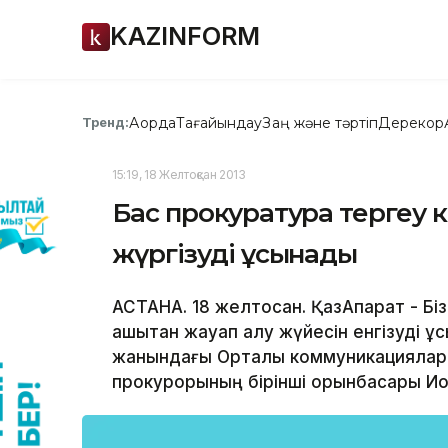
KAZINFORM
Ақорда
Тағайындау
Заң және тәртіп
Дерекқор
Тренд:
15:19, 18 Желтоқсан 2013
Бас прокуратура тергеу к
жүргізуді ұсынады
АСТАНА. 18 желтоқсан. ҚазАқпарат - Б
қашықтан жауап алу жүйесін енгізуді 
жанындағы Орталық коммуникациялар 
прокурорының бірінші орынбасары Ио