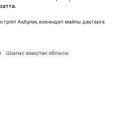
ратта.
стрлігі Ақбұлақ өзеніндегі майлы дақтарға
н
Шығыс Қазақстан облысы