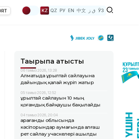
KZ
QZ
РУ
EN
中文
ق ز
ЎЗ
ORT
Тақырыпқа қатысты
06 тамыз 2026, 13:28
Алматыда Құрылтай сайлауына
дайындық қалай жүріп жатыр
05 тамыз 2026, 12:52
Құрылтай сайлауын 10 мың
қоғамдық байқаушы бақылайды
04 тамыз 2026, 20:04
Қарағанды облысында
кәсіпорындар аумағында алғаш
рет сайлау учаскелері ашылды