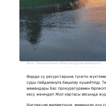
Фото: Экология және табиғи ресурстар министрлігі
Өңірде су ресурстарына түсетін жүктеме
суды пайдалануға бақылау күшейтілді. Т
мамандары Бас прокуратурамен бірлесіп 
кесу жөніндегі Жол картасы аясында жүр
Инспекция мәліметінше, мамандар күн са