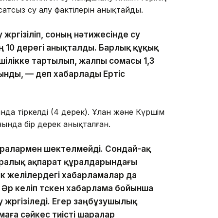
атсыз су алу фактілерін анықтайды.
жүргізіліп, соның нәтижесінде су
 10 дерегі анықталды. Барлық құқық
шілікке тартылып, жалпы сомасы 1,3
ынды, — деп хабарлады Ертіс
да тіркелді (4 дерек). Ұлан және Күршім
ында бір дерек анықталған.
аралармен шектелмейді. Сондай-ақ
аралық ақпарат құралдарындағы
к желілердегі хабарламалар да
. Әр келіп түскен хабарлама бойынша
 жүргізіледі. Егер заңбұзушылық
аға сәйкес тиісті шаралар