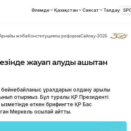
Әлемде
Қазақстан
Саясат
Талдау
SP
Арнайы жоба
Конституциялық реформа
Сайлау-2026
езінде жауап алуды қашықтан
із бейнебайланыс құралдарын қолдану арқылы
ұсынып отырмыз. Бұл туралы ҚР Президенті
қызметінде өткен брифингте ҚР Бас
ган Меркель осылай айтты.