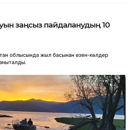
уын заңсыз пайдаланудың 10
тан облысында жыл басынан өзен-көлдер
анықталды.