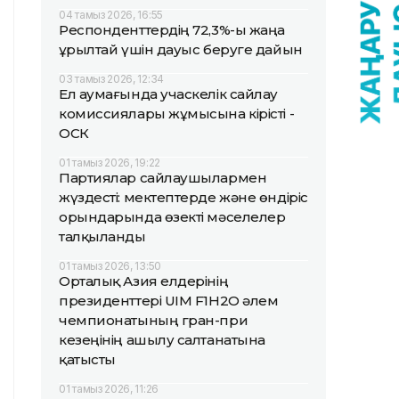
04 тамыз 2026, 16:55
Респонденттердің 72,3%-ы жаңа
Құрылтай үшін дауыс беруге дайын
03 тамыз 2026, 12:34
Ел аумағында учаскелік сайлау
комиссиялары жұмысына кірісті -
ОСК
01 тамыз 2026, 19:22
Партиялар сайлаушылармен
жүздесті: мектептерде және өндіріс
орындарында өзекті мәселелер
талқыланды
01 тамыз 2026, 13:50
Орталық Азия елдерінің
президенттері UIM F1H2O әлем
чемпионатының гран-при
кезеңінің ашылу салтанатына
қатысты
01 тамыз 2026, 11:26