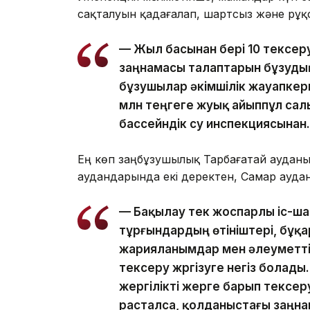
сақталуын қадағалап, шартсыз және рұқс
— Жыл басынан бері 10 тексеру 
заңнамасы талаптарын бұзудың
бұзушылар әкімшілік жауапкер
млн теңгеге жуық айыппұл сал
бассейндік су инспекциясынан.
Ең көп заңбұзушылық Тарбағатай ауданын
аудандарында екі деректен, Самар аудан
— Бақылау тек жоспарлы іс-ш
тұрғындардың өтініштері, бұқ
жарияланымдар мен әлеуметті
тексеру жүргізуге негіз болады
жергілікті жерге барып тексеру
расталса, қолданыстағы заңнам