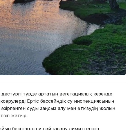
 дәстүрлі түрде артатын вегетациялық кезеңде
ексерулерді Ертіс бассейндік су инспекциясының
әзірленген суды заңсыз алу мен өткізудің жолын
гізіп жатыр.
йын бекітілген су пайдалану лимиттерінің