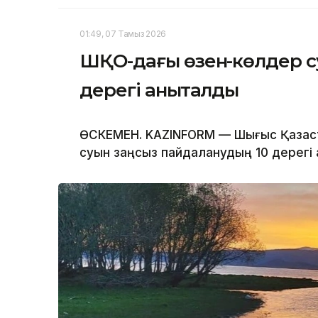
01:49, 07 Тамыз 2026
ШҚО-дағы өзен-көлдер с
дерегі анықталды
ӨСКЕМЕН. KAZINFORM — Шығыс Қазақс
суын заңсыз пайдаланудың 10 дерегі 