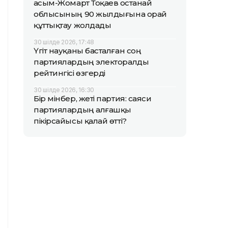
Қасым-Жомарт Тоқаев Қостанай
облысының 90 жылдығына орай
құттықтау жолдады
30 шілде 2026, 17:48
Үгіт науқаны басталған соң
партиялардың электоралды
рейтингісі өзгерді
30 шілде 2026, 16:30
Бір мінбер, жеті партия: саяси
партиялардың алғашқы
пікірсайысы қалай өтті?