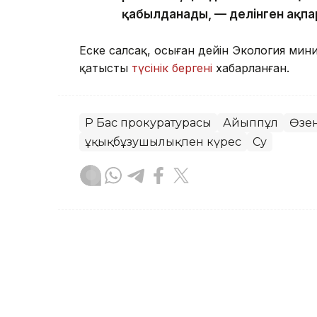
қабылданады, — делінген ақпа
Еске салсақ, осыған дейін Экология мини
қатысты
түсінік бергені
хабарланған.
ҚР Бас прокуратурасы
Айыппұл
Өзе
Құқықбұзушылықпен күрес
Су
Ботакөз Кенжеханқызы
Авторлар
18:20, 06 Тамыз 2026