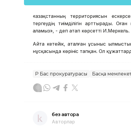
«Қазақстанның территориясын ескерс
тергеудің тиімділігін арттырады. Оға
аламыз», - деп атап көрсетті И.Меркель.
Айта кетейік, аталған ұсыныс Қылмысты
нұсқасында көрініс тапқан. Ол құжаттар
ҚР Бас прокуратурасы
Басқа мемлекет
без автора
Авторлар