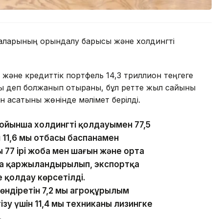
маларының орындалу барысы және холдингті
әне кредиттік портфель 14,3 триллион теңгеге
ды деп болжанып отырғаны, бұл ретте жыл сайынғы
н асатыны жөнінде мәлімет берілді.
йынша холдингтің қолдауымен 77,5
н 11,6 мың отбасы баспанамен
 77 ірі жоба мен шағын және орта
оба қаржыландырылып, экспортқа
е қолдау көрсетілді.
діретін 7,2 мың агроқұрылым
зу үшін 11,4 мың техниканы лизингке
.