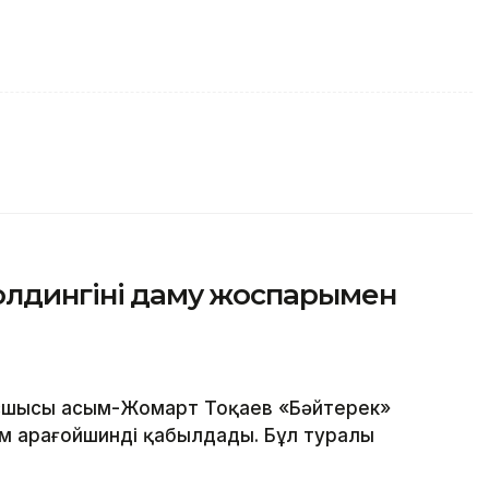
лдингінің даму жоспарымен
шысы Қасым-Жомарт Тоқаев «Бәйтерек»
м Қарағойшинді қабылдады. Бұл туралы