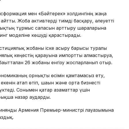
ансформация мен «Бәйтерек» холдингінің жаңа
йтты. Жоба активтерді тиімді басқару, әлеуетті
алықтың тұрмыс сапасын арттыру шараларына
инг моделіне көшуді қарастырады.
естициялық жобаны іске асыру барысы туралы
ялық кеңестің қарауына импортты алмастыруға,
ағытталған 26 жобаны енгізу жоспарланып отыр.
номиканың орнықты өсімін қамтамасыз ету,
кенін атап өтіп, шағын және орта бизнесті
жүктеді. Сонымен қатар азаматтар үшін
йрықша назар аударды.
ашинянды Армения Премьер-министрі лауазымына
здық.