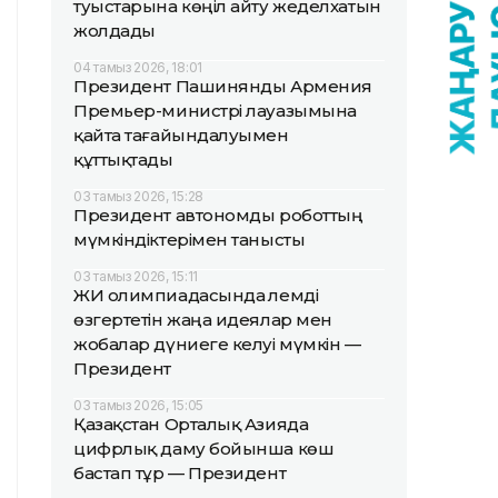
туыстарына көңіл айту жеделхатын
жолдады
04 тамыз 2026, 18:01
Президент Пашинянды Армения
Премьер-министрі лауазымына
қайта тағайындалуымен
құттықтады
03 тамыз 2026, 15:28
Президент автономды роботтың
мүмкіндіктерімен танысты
03 тамыз 2026, 15:11
ЖИ олимпиадасында әлемді
өзгертетін жаңа идеялар мен
жобалар дүниеге келуі мүмкін —
Президент
03 тамыз 2026, 15:05
Қазақстан Орталық Азияда
цифрлық даму бойынша көш
бастап тұр — Президент