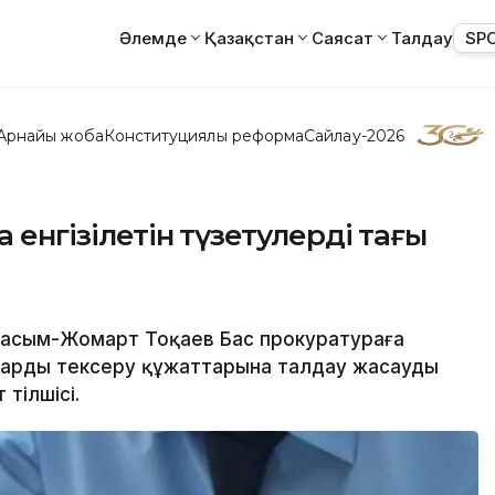
Әлемде
Қазақстан
Саясат
Талдау
SP
Арнайы жоба
Конституциялық реформа
Сайлау-2026
 енгізілетін түзетулердің тағы
 Қасым-Жомарт Тоқаев Бас прокуратураға
ндарды тексеру құжаттарына талдау жасауды
тілшісі.