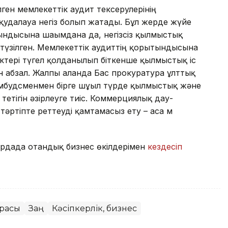
ген мемлекеттік аудит тексерулерінің
удалауға негіз болып жатады. Бұл жерде жүйе
ындысына шағымдана да, негізсіз қылмыстық
түзілген. Мемлекеттік аудиттің қорытындысына
ктері түгел қолданылып біткенше қылмыстық іс
ен абзал. Жалпы алғанда Бас прокуратура ұлттық
мбудсменмен бірге шұғыл түрде қылмыстық және
етігін әзірлеуге тиіс. Коммерциялық дау-
әртіпте реттеуді қамтамасыз ету – аса м
рдада отандық бизнес өкілдерімен
кездесіп
урасы
Заң
Кәсіпкерлік, бизнес