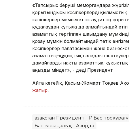
«Тапсырыс беруші меморгандарға жүргізіл
қорытындысы кәсіпкерлерді қылмыстық қ
кәсіпкерлер мемлекеттік аудиттің қорыт
қудалаудан құтыла да алмайтындай етіп 
азаматтық тәртіппен шағымдану мүмкінді
қозғау мүмкін болмайтындай тетік енгізг
кәсіпкерлер палатасымен және бизнес-о
азаматтық-құқықтық саладағы шектеулер т
дамайларды нақты азаматтық-құқықтық т
аңызды міндет», - деді Президент
Айта кетейік, Қасым-Жомарт Тоқаев Ақо
жатыр
.
Қазақстан Президенті
ҚР Бас прокурат
Басты жаңалық
Ақорда