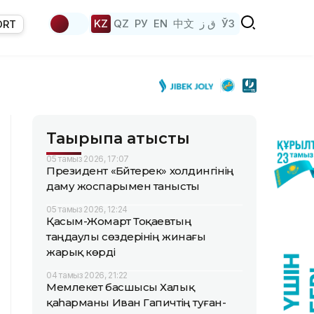
KZ
QZ
РУ
EN
中文
ق ز
ЎЗ
ORT
Тақырыпқа қатысты
05 тамыз 2026, 17:07
Президент «Бәйтерек» холдингінің
даму жоспарымен танысты
05 тамыз 2026, 12:24
Қасым-Жомарт Тоқаевтың
таңдаулы сөздерінің жинағы
жарық көрді
04 тамыз 2026, 21:22
Мемлекет басшысы Халық
қаһарманы Иван Гапичтің туған-