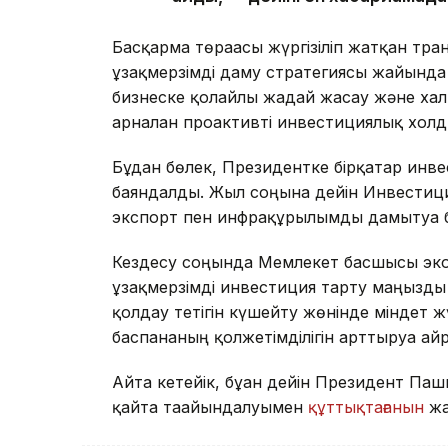
Басқарма төрағасы жүргізіліп жатқан тр
ұзақмерзімді даму стратегиясы жайында а
бизнеске қолайлы жағдай жасау және х
арналған проактивті инвестициялық холд
Бұдан бөлек, Президентке бірқатар инв
баяндалды. Жыл соңына дейін Инвестици
экспорт пен инфрақұрылымды дамытуға б
Кездесу соңында Мемлекет басшысы эко
ұзақмерзімді инвестиция тарту маңызды е
қолдау тетігін күшейту жөнінде міндет 
баспананың қолжетімділігін арттыруға а
Айта кетейік, бұған дейін Президент П
қайта тағайындалуымен
құттықтағанын
жа