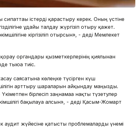
ы сипаттағы істерді қарастыру керек. Оның үстіне
зділігіне ұдайы талдау жүргізіп отыру қажет.
мшілігіне кіргізіліп отырсын», - деді Мемлекет
қорғау органдары қызметкерлерінің қиялынан
де тыюға тиіс.
асау саясатына көлеңке түсірген күш
лігін арттыру шараларын айқындау маңызды.
Үкіметпен бірлесіп заңнамаға нақты түзетулер
імшілігі бақылауға алсын», - деді Қасым-Жомарт
к аудит жүйесіне қатысты проблемаларды үнемі