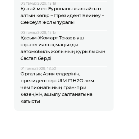
03 тамыз 2026, 12:18
Қытай мен Еуропаны жалғайтын
алтын көпір – Президент Бейнеу –
Сексеуіл жолы туралы
03 тамыз 2026, 12:15
Қасым-Жомарт Тоқаев үш
стратегиялық маңызды
автомобиль жолының құрылысын
бастап берді
01 тамыз 2026, 13:50
Орталық Азия елдерінің
президенттері UIM F1H2O әлем
чемпионатының гран-при
кезеңінің ашылу салтанатына
қатысты