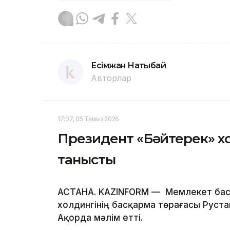
Есімжан Нақтыбай
Авторлар
17:07, 05 Тамыз 2026
Президент «Бәйтерек» хо
танысты
АСТАНА. KAZINFORM — Мемлекет бас
холдингінің басқарма төрағасы Руста
Ақорда мәлім етті.