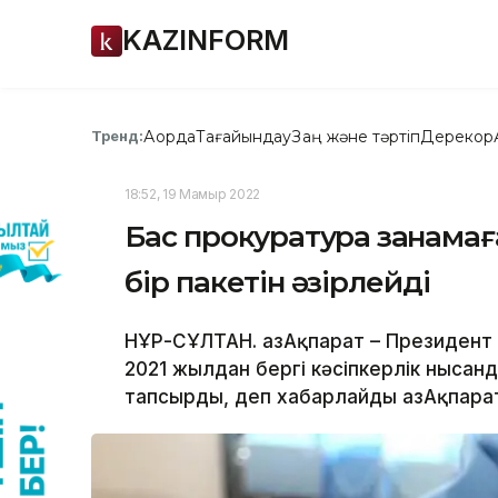
KAZINFORM
Ақорда
Тағайындау
Заң және тәртіп
Дерекқор
Тренд:
18:52, 19 Мамыр 2022
Бас прокуратура заңнамаға
бір пакетін әзірлейді
НҰР-СҰЛТАН. ҚазАқпарат – Президент
2021 жылдан бергі кәсіпкерлік ныса
тапсырды, деп хабарлайды ҚазАқпарат 