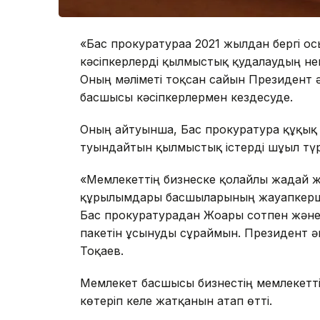
«Бас прокуратураға 2021 жылдан бергі ос
кәсіпкерлерді қылмыстық қудалаудың негі
Оның мәліметі тоқсан сайын Президент әкі
басшысы кәсіпкерлермен кездесуде.
Оның айтуынша, Бас прокуратура құқық 
туындайтын қылмыстық істерді шұғыл түр
«Мемлекеттің бизнеске қолайлы жағдай ж
құрылымдары басшыларының жауапкерші
Бас прокуратурадан Жоғарғы сотпен және 
пакетін ұсынуды сұраймын. Президент әк
Тоқаев.
Мемлекет басшысы бизнестің мемлекетті
көтеріп келе жатқанын атап өтті.