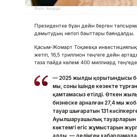
Фото: Ақорда
Президентке бұған дейін берген тапсыр
дамытудың негізгі бағыттары баяндалды.
Қасым-Жомарт Тоқаевқа инвестициялық ж
жетіп, 16,5 триллион теңгеге дейін арта
таза пайда көлемі 400 миллиард теңгеде
— 2025 жылдың қорытындысы бо
мың, соның ішінде кезекте тұрға
қамтамасыз етілді. Өткен жылы
бизнеске арналған 27,4 мың ж
тауар шығаратын 131 кәсіпкерг
Ауылшаруашылық тауарларын өн
көктемгі егіс жұмыстарын жүргі
алды, — делінген хабарламада