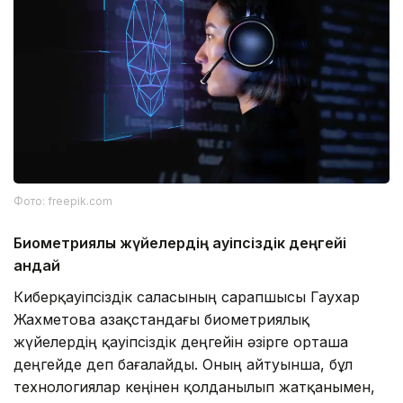
Фото: freepik.com
Биометриялық жүйелердің қауіпсіздік деңгейі
қандай
Киберқауіпсіздік саласының сарапшысы Гаухар
Жахметова Қазақстандағы биометриялық
жүйелердің қауіпсіздік деңгейін әзірге орташа
деңгейде деп бағалайды. Оның айтуынша, бұл
технологиялар кеңінен қолданылып жатқанымен,