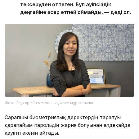
тексеруден өтпеген. Бұл қауіпсіздік
деңгейіне әсер етпей қоймайды, — деді ол.
Фото: Гаухар Жахметованың жеке мұрағатынан
Сарапшы биометриялық деректердің таралуы
қарапайым парольдің жария болуынан әлдеқайда
қауіпті екенін айтады.