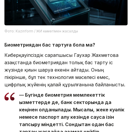
Фото: Kazinform / ЖИ көмегімен жасалды
Биометриядан бас тартуға бола ма?
Киберқауіпсіздік сарапшысы Гаухар Жахметова
Қазақстанда биометриядан толық бас тарту іс
жүзінде қиын шаруа екенін айтады. Оның
пікірінше, бұл тек технология мәселесі емес,
цифрлық жүйенің қалай құрылғанына байланысты.
— Бүгінде биометрия мемлекеттік
қызметтерде де, банк секторында да
кеңінен қолданылады. Мысалы, жеке куәлік
немесе паспорт алу кезінде саусақ ізін
тапсыру міндетті. Сондықтан одан бас
тартқан жағдайда азамат кейбір