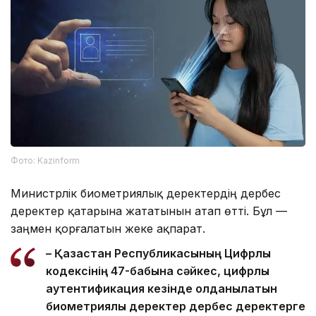
Фото: Kazinform
Министрлік биометриялық деректердің дербес
деректер қатарына жататынын атап өтті. Бұл —
заңмен қорғалатын жеке ақпарат.
– Қазақстан Республикасының Цифрлық
кодексінің 47-бабына сәйкес, цифрлық
аутентификация кезінде қолданылатын
биометриялық деректер дербес деректерге