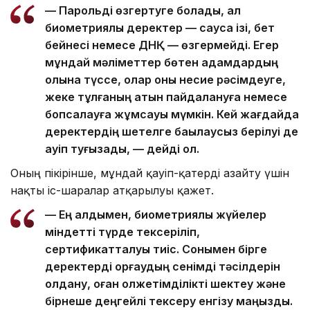
— Парольді өзгертуге болады, ал
биометриялық деректер — саусақ ізі, бет
бейнесі немесе ДНҚ — өзгермейді. Егер
мұндай мәліметтер бөтен адамдардың
қолына түссе, олар оны несие рәсімдеуге,
жеке тұлғаның атын пайдалануға немесе
бопсалауға жұмсауы мүмкін. Кей жағдайда
деректердің шетелге бақылаусыз берілуі де
қауіп туғызады, — дейді ол.
Оның пікірінше, мұндай қауіп-қатерді азайту үшін
нақты іс-шаралар атқарылуы қажет.
— Ең алдымен, биометриялық жүйелер
міндетті түрде тексеріліп,
сертификатталуы тиіс. Сонымен бірге
деректерді қорғаудың сенімді тәсілдерін
қолдану, оған қолжетімділікті шектеу және
бірнеше деңгейлі тексеру енгізу маңызды.