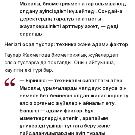
Мысалы, биометриямен қатар қосымша код
қолдану қауіпсіздікті күшейтеді. Сондай-ақ
деректердің таралуына қатысты
жауапкершілікті арттыру қажет, — деді
сарапшы.
Негізгі осал тұстар: техника және адами фактор
Гаухар Жахметова биометриялық жүйелердегі
әлсіз тұстарға да тоқталды. Оның айтуынша,
қауіптің екі түрі бар.
— Біріншісі — техникалық сипаттағы қатер.
Мысалы, құрылғыларды «алдау»: саусақ ізін
немесе бет бейнесін қолдан жасап көрсету,
әлсіз қорғаныс жүйелерін айналып өту.
Екіншісі — адами фактор. Бұл
қызметкерлердің қателігі, қарапайым
құпиясөзді үшінші тұлғаға беру және
пайдаланушылардың қауіп туралы