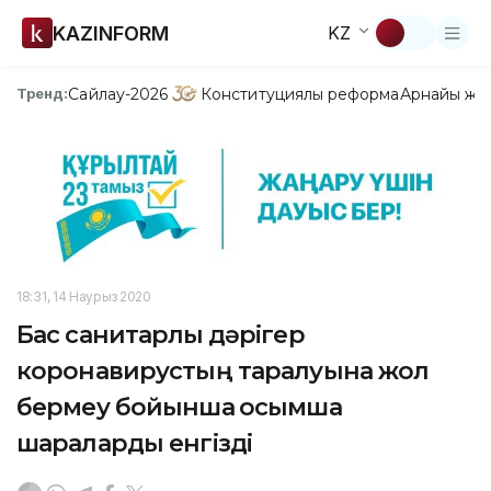
KAZINFORM
KZ
Сайлау-2026
Конституциялық реформа
Арнайы жо
Тренд:
18:31, 14 Наурыз 2020
Бас санитарлық дәрігер
коронавирустың таралуына жол
бермеу бойынша қосымша
шараларды енгізді