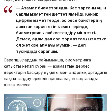
— Азамат биометриядан бас тартқаны үшін
барлық қызметтен шеттетілмейді. Кейбір
цифрлық қызметтерде, әсіресе банктердің
қашықтан көрсететін қызметтерінде,
биометриялық сәйкестендіру міндетті.
Демек, адам дәл сол форматтағы қызметке
қол жеткізе алмауы мүмкін, — деп
түсіндірді сарапшы.
Сарапшылардың пайымынша, биометрияға
қатысты негізгі сұрақ — азаматтың дербес
деректерін басқару құқығы мен цифрлық ортадағы
нақты таңдау еркіндігі қаншалықты сақталады
деген мәселе.