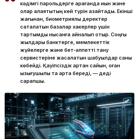
кәдімгі парольдерге қарағанда қиын және
олар алаяқтықтың кей түрін азайтады. Екінші
жағынан, биометриялық деректер
сақталатын базалар хакерлер үшін
тартымды нысанға айналып отыр. Соңғы
жылдары банктерге, мемлекеттік
жүйелерге және бет-әлпетті тану
сервистеріне жасалатын шабуылдар саны
көбейді. Қауіпсіздік артқан сайын, оған
қызығушылық та арта береді, — деді
сарапшы.