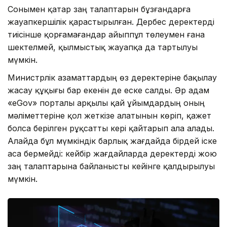
Сонымен қатар заң талаптарын бұзғандарға
жауапкершілік қарастырылған. Дербес деректерді
тиісінше қорғамағандар айыппұл төлеумен ғана
шектелмей, қылмыстық жауапқа да тартылуы
мүмкін.
Министрлік азаматтардың өз деректеріне бақылау
жасау құқығы бар екенін де еске салды. Әр адам
«eGov» порталы арқылы қай ұйымдардың оның
мәліметтеріне қол жеткізе алатынын көріп, қажет
болса берілген рұқсатты кері қайтарып ала алады.
Алайда бұл мүмкіндік барлық жағдайда бірдей іске
аса бермейді: кейбір жағдайларда деректерді жою
заң талаптарына байланысты кейінге қалдырылуы
мүмкін.