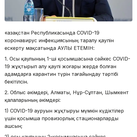
«Қазақстан Республикасында COVID-19
коронавирус инфекциясының таралу қаупін
ескерту мақсатында ҚАУЛЫ ЕТЕМІН:
1. Осы қаулының 1-ші қосымшасына сәйкес COVID-
19 жұқтырып алу қаупі жоғары жерде болған
адамдарға карантин түрін тағайындау тәртібі
бекітілсін.
2. Облыс әкімдері, Алматы, Нұр-Сұлтан, Шымкент
қалаларының әкімдері:
1) COVID-19 ауруын жұқтыруы мүмкін күдіктілер
үшін қосымша провизорлық стационарларды
ашсын;
2) осы қаулының 2-қосымшасына сәйкес