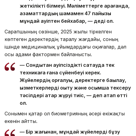
жеткілікті білмеуі. Мәліметтерге қарағанда,
азаматтардың шамамен 47 пайызы
мұндай қауіптен бейхабар, — деді ол.
Сарапшының сөзінше, 2025 жылы тіркелген
көптеген деректердің таралу жағдайы, соның
ішінде медициналық ұйымдардағы оқиғалар, дәл
осы адами фактормен байланысты.
— Сондықтан қауіпсіздікті сақтауда тек
техникаға ғана сүйенбеуі керек.
Жүйелердің қорғалуы, деректерге бақылау,
қызметкерлерді оқыту және қосымша тексеру
тәсілдері қатар жүруі тиіс, — деп атап өтті
ол.
Сонымен қатар ол биометрияның әсері екіжақты
екенін айтты.
— Бір жағынан, мұндай жүйелерді бұзу