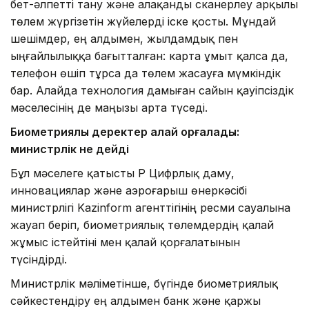
бет-әлпетті тану және алақанды сканерлеу арқылы
төлем жүргізетін жүйелерді іске қосты. Мұндай
шешімдер, ең алдымен, жылдамдық пен
ыңғайлылыққа бағытталған: карта ұмыт қалса да,
телефон өшіп тұрса да төлем жасауға мүмкіндік
бар. Алайда технология дамыған сайын қауіпсіздік
мәселесінің де маңызы арта түседі.
Биометриялық деректер қалай қорғалады:
министрлік не дейді
Бұл мәселеге қатысты ҚР Цифрлық даму,
инновациялар және аэроғарыш өнеркәсібі
министрлігі Kazinform агенттігінің ресми сауалына
жауап беріп, биометриялық төлемдердің қалай
жұмыс істейтіні мен қалай қорғалатынын
түсіндірді.
Министрлік мәліметінше, бүгінде биометриялық
сәйкестендіру ең алдымен банк және қаржы