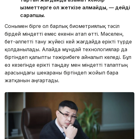
қызметтерге қол жеткізе алмайды, — дейді
сарапшы.
Сонымен бірге ол барлық биометриялық тәсіл
бірдей міндетті емес екенін атап өтті. Мәселен,
бет-әлпетті тану жүйесі кей жағдайда ерікті түрде
қолданылады. Алайда мұндай технологиялар да
біртіндеп қалыпты тәжірибеге айналып келеді. Бұл
өз кезегінде ерікті таңдау мен міндетті талаптың
арасындағы шекараны біртіндеп жойып бара
жатқанын аңғартады.