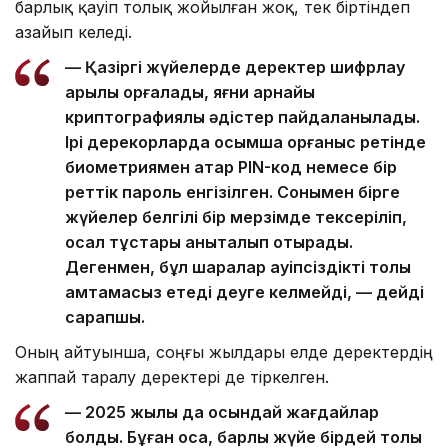
барлық қауіп толық жойылған жоқ, тек біртіндеп
азайып келеді.
— Қазіргі жүйелерде деректер шифрлау
арқылы қорғалады, яғни арнайы
криптографиялық әдістер пайдаланылады.
Ірі дерекқорларда қосымша қорғаныс ретінде
биометриямен қатар PIN-код немесе бір
реттік пароль енгізілген. Сонымен бірге
жүйелер белгілі бір мерзімде тексеріліп,
осал тұстары анықталып отырады.
Дегенмен, бұл шаралар қауіпсіздікті толық
қамтамасыз етеді деуге келмейді, — дейді
сарапшы.
Оның айтуынша, соңғы жылдары елде деректердің
жаппай таралу деректері де тіркелген.
— 2025 жылы да осындай жағдайлар
болды. Бұған қоса, барлық жүйе бірдей толық