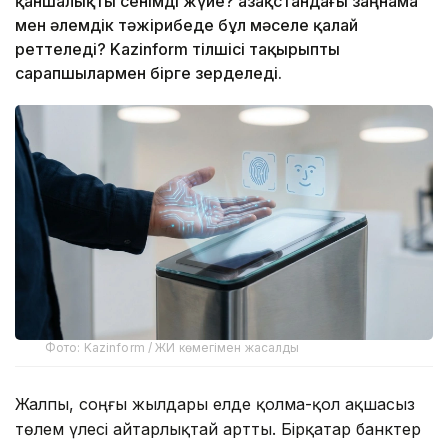
қаншалықты сенімді жүйе? Қазақстандағы заңнама
мен әлемдік тәжірибеде бұл мәселе қалай
реттеледі? Kazinform тілшісі тақырыпты
сарапшылармен бірге зерделеді.
Фото: Kazinform / ЖИ көмегімен жасалды
Жалпы, соңғы жылдары елде қолма-қол ақшасыз
төлем үлесі айтарлықтай артты. Бірқатар банктер