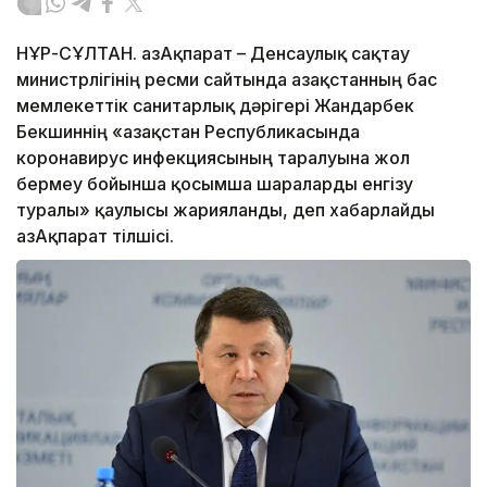
НҰР-СҰЛТАН. ҚазАқпарат – Денсаулық сақтау
министрлігінің ресми сайтында Қазақстанның бас
мемлекеттік санитарлық дәрігері Жандарбек
Бекшиннің «Қазақстан Республикасында
коронавирус инфекциясының таралуына жол
бермеу бойынша қосымша шараларды енгізу
туралы» қаулысы жарияланды, деп хабарлайды
ҚазАқпарат тілшісі.