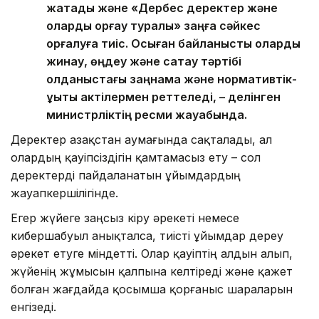
жатады және «Дербес деректер және
оларды қорғау туралы» заңға сәйкес
қорғалуға тиіс. Осыған байланысты оларды
жинау, өңдеу және сақтау тәртібі
қолданыстағы заңнама және нормативтік-
құқықтық актілермен реттеледі, – делінген
министрліктің ресми жауабында.
Деректер Қазақстан аумағында сақталады, ал
олардың қауіпсіздігін қамтамасыз ету – сол
деректерді пайдаланатын ұйымдардың
жауапкершілігінде.
Егер жүйеге заңсыз кіру әрекеті немесе
кибершабуыл анықталса, тиісті ұйымдар дереу
әрекет етуге міндетті. Олар қауіптің алдын алып,
жүйенің жұмысын қалпына келтіреді және қажет
болған жағдайда қосымша қорғаныс шараларын
енгізеді.