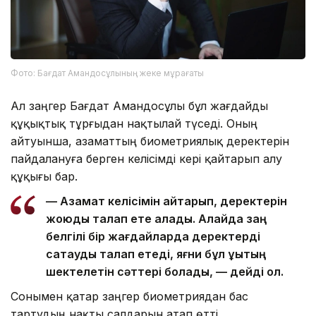
Фото: Бағдат Амандосұлының жеке мұрағаты
Ал заңгер Бағдат Амандосұлы бұл жағдайды
құқықтық тұрғыдан нақтылай түседі. Оның
айтуынша, азаматтың биометриялық деректерін
пайдалануға берген келісімді кері қайтарып алу
құқығы бар.
— Азамат келісімін қайтарып, деректерін
жоюды талап ете алады. Алайда заң
белгілі бір жағдайларда деректерді
сақтауды талап етеді, яғни бұл құқықтың
шектелетін сәттері болады, — дейді ол.
Сонымен қатар заңгер биометриядан бас
тартудың нақты салдарын атап өтті.