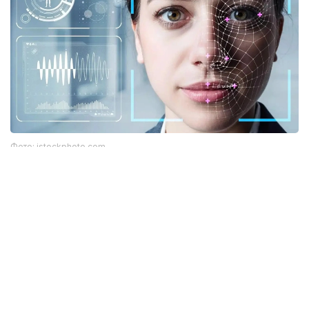
Фото: istockphoto.com
Әлемдік тәжірибе: технология бар, бірақ бәрі
бірдей сене бермейді
Биометриялық технологияларға қатысты
алаңдаушылық бекер емес. Әлемдік тәжірибе бұл
жүйелердің кей жағдайда қателік жіберіп, даулы
жағдайларға себеп болғанын көрсетіп отыр.
Мәселен, АҚШ-та бет-әлпетті тану жүйелері
адамдарды қате сәйкестендірген оқиғалар