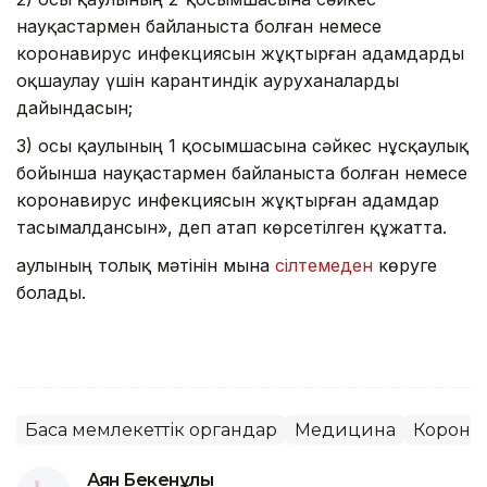
науқастармен байланыста болған немесе
коронавирус инфекциясын жұқтырған адамдарды
оқшаулау үшін карантиндік ауруханаларды
дайындасын;
3) осы қаулының 1 қосымшасына сәйкес нұсқаулық
бойынша науқастармен байланыста болған немесе
коронавирус инфекциясын жұқтырған адамдар
тасымалдансын», деп атап көрсетілген құжатта.
Қаулының толық мәтінін мына
сілтемеден
көруге
болады.
Басқа мемлекеттік органдар
Медицина
Корона
Аян Бекенұлы