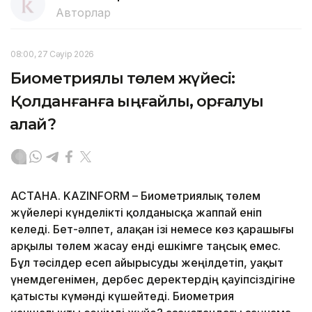
Авторлар
08:00, 27 Сәуір 2026
Биометриялық төлем жүйесі:
Қолданғанға ыңғайлы, қорғалуы
қалай?
АСТАНА. KAZINFORM – Биометриялық төлем
жүйелері күнделікті қолданысқа жаппай еніп
келеді. Бет-әлпет, алақан ізі немесе көз қарашығы
арқылы төлем жасау енді ешкімге таңсық емес.
Бұл тәсілдер есеп айырысуды жеңілдетіп, уақыт
үнемдегенімен, дербес деректердің қауіпсіздігіне
қатысты күмәнді күшейтеді. Биометрия