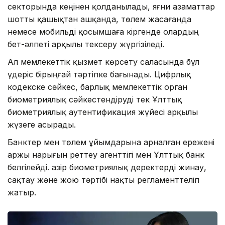
секторында кеңінен қолданылады, яғни азаматтар
шотты қашықтан ашқанда, төлем жасағанда
немесе мобильді қосымшаға кіргенде олардың
бет-әлпеті арқылы тексеру жүргізіледі.
Ал мемлекеттік қызмет көрсету саласында бұл
үдеріс бірыңғай тәртіпке бағынады. Цифрлық
кодекске сәйкес, барлық мемлекеттік орган
биометриялық сәйкестендіруді тек Ұлттық
биометриялық аутентификация жүйесі арқылы
жүзеге асырады.
Банктер мен төлем ұйымдарына арналған ережені
Қаржы нарығын реттеу агенттігі мен Ұлттық банк
белгілейді. Қазір биометриялық деректерді жинау,
сақтау және жою тәртібі нақты регламенттеліп
жатыр.