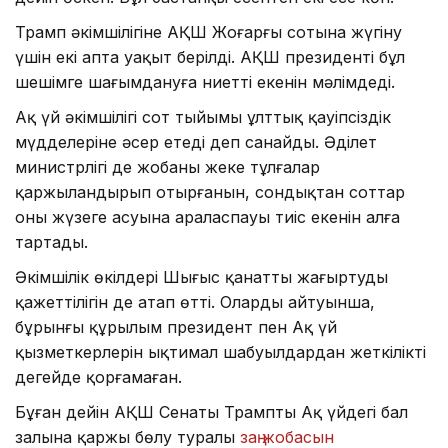
Трамп әкімшілігіне АҚШ Жоғарғы сотына жүгіну
үшін екі апта уақыт берілді. АҚШ президенті бұл
шешімге шағымдануға ниетті екенін мәлімдеді.
Ақ үй әкімшілігі сот тыйымы ұлттық қауіпсіздік
мүдделеріне әсер етеді деп санайды. Әділет
министрлігі де жобаны жеке тұлғалар
қаржыландырып отырғанын, сондықтан соттар
оның жүзеге асуына араласпауы тиіс екенін алға
тартады.
Әкімшілік өкілдері Шығыс қанатты жаңғыртудың
қажеттілігін де атап өтті. Олардың айтуынша,
бұрынғы құрылым президент пен Ақ үй
қызметкерлерін ықтимал шабуылдардан жеткілікті
деңгейде қорғамаған.
Бұған дейін АҚШ Сенаты Трамптың Ақ үйдегі бал
залына қаржы бөлу туралы
заң жобасын