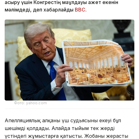
асыру үшін Конгрестің мақұлдауы қажет екенін
мәлімдеді, деп хабарлайды
BBC
.
Фото: yahoo.com
Апелляциялық алқаның үш судьясының екеуі бұл
шешімді қолдады. Алайда тыйым тек жердің
үстіндегі жұмыстарға қатысты. Жобаның жерасты