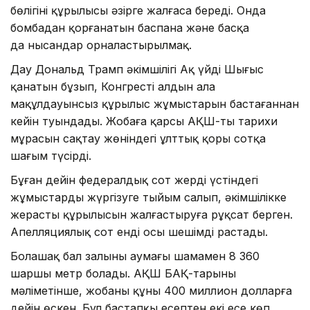
бөлігінің құрылысы әзірге жалғаса береді. Онда
бомбадан қорғанатын баспана және басқа
да нысандар орналастырылмақ.
Дау Дональд Трамп әкімшілігі Ақ үйдің Шығыс
қанатын бұзып, Конгрестің алдын ала
мақұлдауынсыз құрылыс жұмыстарын бастағаннан
кейін туындады. Жобаға қарсы АҚШ-тың тарихи
мұрасын сақтау жөніндегі ұлттық қоры сотқа
шағым түсірді.
Бұған дейін федералдық сот жердің үстіндегі
жұмыстарды жүргізуге тыйым салып, әкімшілікке
жерасты құрылысын жалғастыруға рұқсат берген.
Апелляциялық сот енді осы шешімді растады.
Болашақ бал залының аумағы шамамен 8 360
шаршы метр болады. АҚШ БАҚ-тарының
мәліметінше, жобаның құны 400 миллион долларға
дейін өскен. Бұл бастапқы есептен екі есе көп.