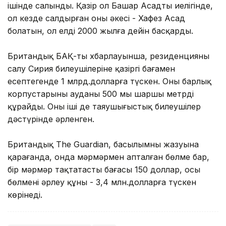
ішінде салынды. Қазір ол Башар Асадтың иелігінде,
ол кезде салдырған оның әкесі - Хафез Асад
болатын, ол елді 2000 жылға дейін басқарды.
Британдық БАҚ-тың хбарлауынша, резиденцияны
салу Сирия билеушілеріне қазіргі бағамен
есептегенде 1 млрд.долларға түскен. Оның барлық
корпустарының ауданы 500 мың шаршы метрді
құрайды. Оның іші де таяушығыстық билеушілер
дәстүрінде әрленген.
Британдық The Guardian, басылымның жазуына
қарағанда, онда мәрмәрмен апталған бөлме бар,
бір мәрмәр тақтатастың бағасы 150 доллар, осы
бөлмені әрлеу құны - 3,4 млн.долларға түскен
көрінеді.