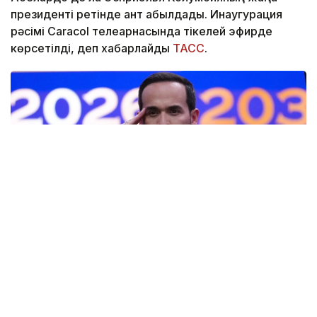
президенті ретінде ант қабылдады. Инаугурация
рәсімі Caracol телеарнасында тікелей эфирде
көрсетілді, деп хабарлайды
ТАСС
.
Фото: AP
— Ант етемін және Колумбияның