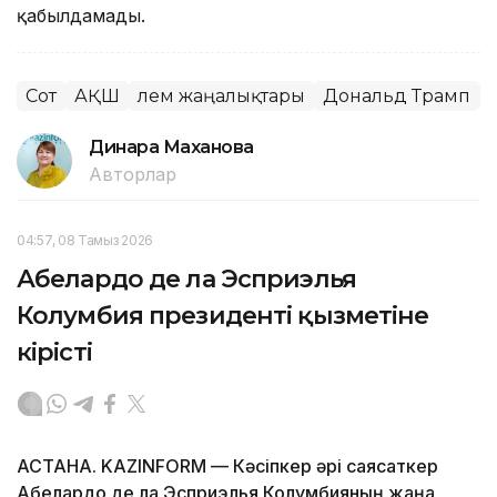
қабылдамады.
Сот
АҚШ
Әлем жаңалықтары
Дональд Трамп
Динара Маханова
Авторлар
04:57, 08 Тамыз 2026
Абелардо де ла Эсприэлья
Колумбия президенті қызметіне
кірісті
АСТАНА. KAZINFORM —
Кәсіпкер әрі саясаткер
Абелардо де ла Эсприэлья Колумбияның жаңа