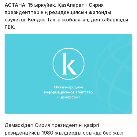
АСТАНА. 15 қыркүйек. ҚазАқпарат - Сирия
президенттерінің резиденциясын жапондық
сәулетші Кендзо Танге жобалаған, деп хабарлады
РБК.
Дамаскідегі Сирия президентінің қазіргі
резиденциясы 1980 жылдардың соңында бес жыл