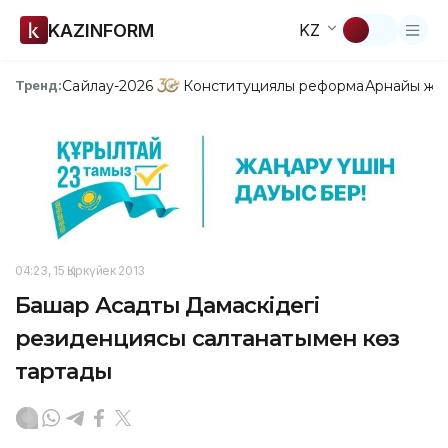
KAZINFORM
KZ
Сайлау-2026
Конституциялық реформа
Арнайы жо
Тренд:
04:23, 15 Қыркүйек 2013
Башар Асадтың Дамаскідегі
резиденциясы салтанатымен көз
тартады