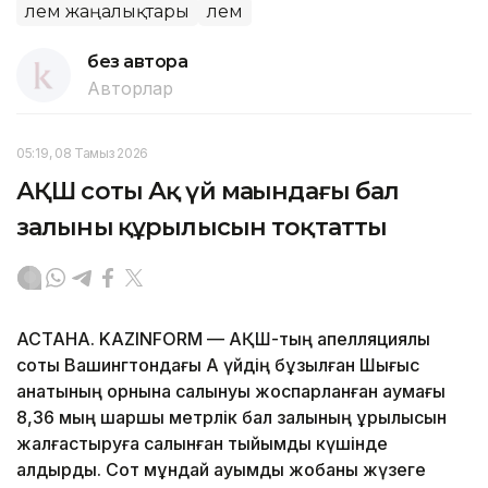
Әлем жаңалықтары
Әлем
без автора
Авторлар
05:19, 08 Тамыз 2026
АҚШ соты Ақ үй маңындағы бал
залының құрылысын тоқтатты
АСТАНА. KAZINFORM — АҚШ-тың апелляциялық
соты Вашингтондағы Ақ үйдің бұзылған Шығыс
қанатының орнына салынуы жоспарланған аумағы
8,36 мың шаршы метрлік бал залының құрылысын
жалғастыруға салынған тыйымды күшінде
қалдырды. Сот мұндай ауқымды жобаны жүзеге