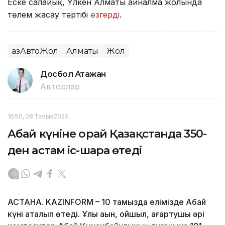
Еске салайық, Үлкен Алматы айналма жолында
төлем жасау тәртібі
өзгерді
.
ҚазАвтоЖол
Алматы
Жол
Досбол Атажан
Авторлар
16:50, 08 Тамыз 2026
Абай күніне орай Қазақстанда 350-
ден астам іс-шара өтеді
АСТАНА. KAZINFORM – 10 тамызда елімізде Абай
күні аталып өтеді. Ұлы ақын, ойшыл, ағартушы әрі