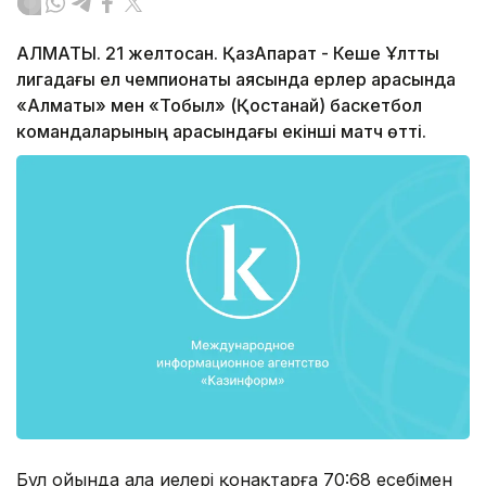
АЛМАТЫ. 21 желтоқсан. ҚазАқпарат - Кеше Ұлттық
лигадағы ел чемпионаты аясында ерлер арасында
«Алматы» мен «Тобыл» (Қостанай) баскетбол
командаларының арасындағы екінші матч өтті.
Бұл ойында алаң иелері қонақтарға 70:68 есебімен