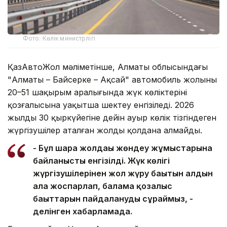
Фото: Көлік министрлігі
ҚазАвтоЖол мәліметінше, Алматы облысындағы
"Алматы – Байсерке – Ақсай" автомобиль жолының
20–51 шақырым аралығында жүк көліктерінің
қозғалысына уақытша шектеу енгізіледі. 2026
жылдың 30 қыркүйегіне дейін ауыр көлік тізгіндеген
жүргізушілер аталған жолды қолдана алмайды.
- Бұл шара жолдағы жөндеу жұмыстарына
байланысты енгізілді. Жүк көлігі
жүргізушілерінен жол жүру бағытын алдын
ала жоспарлап, балама қозғалыс
бағыттарын пайдалануды сұраймыз, -
делінген хабарламада.