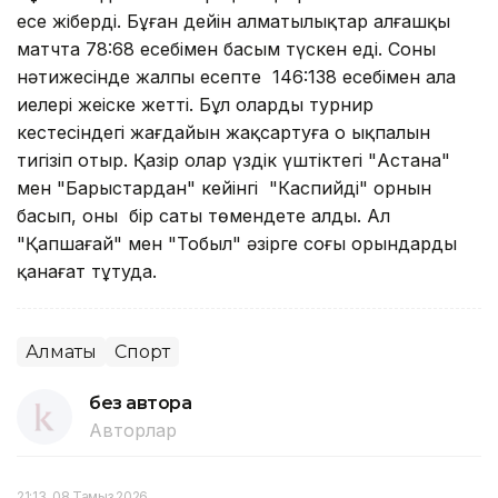
есе жіберді. Бұған дейін алматылықтар алғашқы
матчта 78:68 есебімен басым түскен еді. Соның
нәтижесінде жалпы есепте 146:138 есебімен алаң
иелері жеңіске жетті. Бұл олардың турнир
кестесіндегі жағдайын жақсартуға оң ықпалын
тигізіп отыр. Қазір олар үздік үштіктегі "Астана"
мен "Барыстардан" кейінгі "Каспийдің" орнын
басып, оны бір саты төмендете алды. Ал
"Қапшағай" мен "Тобыл" әзірге соңғы орындарды
қанағат тұтуда.
Алматы
Спорт
без автора
Авторлар
21:13, 08 Тамыз 2026