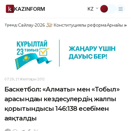
KAZINFORM
KZ
Сайлау-2026
Конституциялық реформа
Арнайы жо
Тренд:
07:29, 21 Желтоқсан 2012
Баскетбол: «Алматы» мен «Тобыл»
арасындағы кездесулердің жалпы
қорытындысы 146:138 есебімен
аяқталды