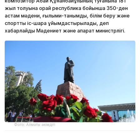
композитор Абай Құнанбайұлының туғанына 181
жыл толуына орай республика бойынша 350-ден
астам мәдени, ғылыми-танымдық, білім беру және
спорттық іс-шара ұйымдастырылады, деп
хабарлайды Мәдениет және ақпарат министрлігі.
Фото: Алматы әкімдігі