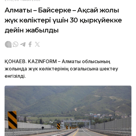
Алматы – Байсерке – Ақсай жолы
жүк көліктері үшін 30 қыркүйекке
дейін жабылды
ҚОНАЕВ. KAZINFORM – Алматы облысының
жолында жүк көліктерінің қозғалысына шектеу
енгізілді.