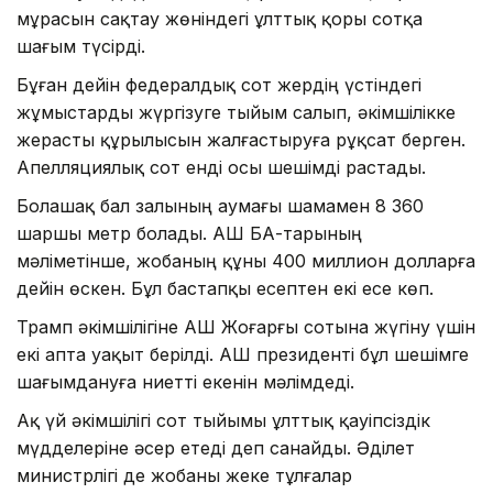
мұрасын сақтау жөніндегі ұлттық қоры сотқа
шағым түсірді.
Бұған дейін федералдық сот жердің үстіндегі
жұмыстарды жүргізуге тыйым салып, әкімшілікке
жерасты құрылысын жалғастыруға рұқсат берген.
Апелляциялық сот енді осы шешімді растады.
Болашақ бал залының аумағы шамамен 8 360
шаршы метр болады. АҚШ БАҚ-тарының
мәліметінше, жобаның құны 400 миллион долларға
дейін өскен. Бұл бастапқы есептен екі есе көп.
Трамп әкімшілігіне АҚШ Жоғарғы сотына жүгіну үшін
екі апта уақыт берілді. АҚШ президенті бұл шешімге
шағымдануға ниетті екенін мәлімдеді.
Ақ үй әкімшілігі сот тыйымы ұлттық қауіпсіздік
мүдделеріне әсер етеді деп санайды. Әділет
министрлігі де жобаны жеке тұлғалар