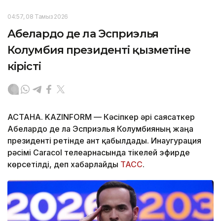
04:57, 08 Тамыз 2026
Абелардо де ла Эсприэлья
Колумбия президенті қызметіне
кірісті
АСТАНА. KAZINFORM —
Кәсіпкер әрі саясаткер
Абелардо де ла Эсприэлья Колумбияның жаңа
президенті ретінде ант қабылдады. Инаугурация
рәсімі Caracol телеарнасында тікелей эфирде
көрсетілді, деп хабарлайды
ТАСС
.