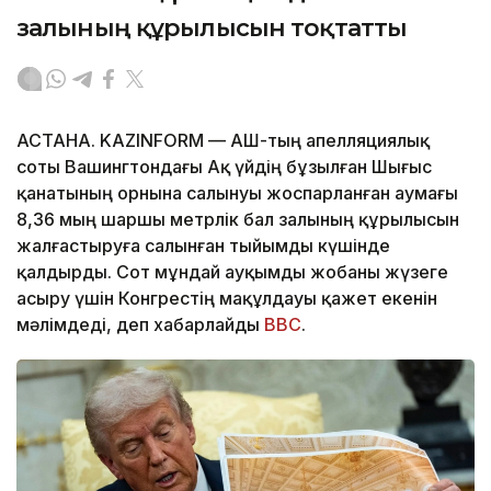
залының құрылысын тоқтатты
АСТАНА. KAZINFORM — АҚШ-тың апелляциялық
соты Вашингтондағы Ақ үйдің бұзылған Шығыс
қанатының орнына салынуы жоспарланған аумағы
8,36 мың шаршы метрлік бал залының құрылысын
жалғастыруға салынған тыйымды күшінде
қалдырды. Сот мұндай ауқымды жобаны жүзеге
асыру үшін Конгрестің мақұлдауы қажет екенін
мәлімдеді, деп хабарлайды
BBC
.