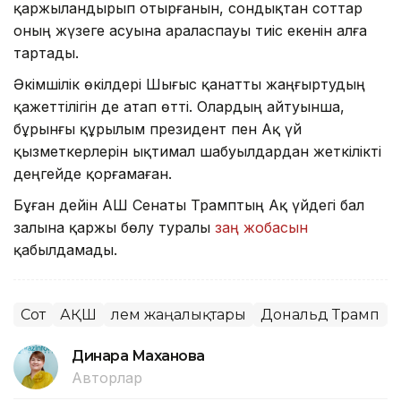
қаржыландырып отырғанын, сондықтан соттар
оның жүзеге асуына араласпауы тиіс екенін алға
тартады.
Әкімшілік өкілдері Шығыс қанатты жаңғыртудың
қажеттілігін де атап өтті. Олардың айтуынша,
бұрынғы құрылым президент пен Ақ үй
қызметкерлерін ықтимал шабуылдардан жеткілікті
деңгейде қорғамаған.
Бұған дейін АҚШ Сенаты Трамптың Ақ үйдегі бал
залына қаржы бөлу туралы
заң жобасын
қабылдамады.
Сот
АҚШ
Әлем жаңалықтары
Дональд Трамп
Динара Маханова
Авторлар