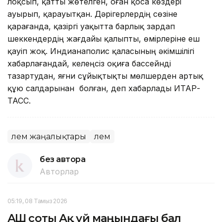
лоқсып, қатты жөтелген, оған қоса көздері
ауырып, қарауытқан. Дәрігерлердің сөзіне
қарағанда, қазіргі уақытта барлық зардап
шеккендердің жағдайы қалыпты, өмірлеріне еш
қауіп жоқ. Индианаполис қаласының әкімшілігі
хабарлағандай, келеңсіз оқиға бассейнді
тазартудан, яғни сұйықтықты мөлшерден артық
құю салдарынан болған, деп хабарлады ИТАР-
ТАСС.
Әлем жаңалықтары
Әлем
без автора
Авторлар
05:19, 08 Тамыз 2026
АҚШ соты Ақ үй маңындағы бал