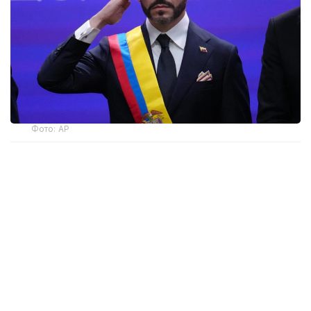
Фото: AP
— Ант етемін және Колумбияның
Конституциясы мен заңдарын адал
сақтауға халық алдында уәде беремін, —
деді мемлекет басшысы парламент
мүшелерінің қатысуымен өткен рәсімде.
Инаугурация Колумбия астанасында емес, елдің
батысындағы Кали қаласында өтті. Рәсімге
Аргентина президенті Хавьер Милей, Чили