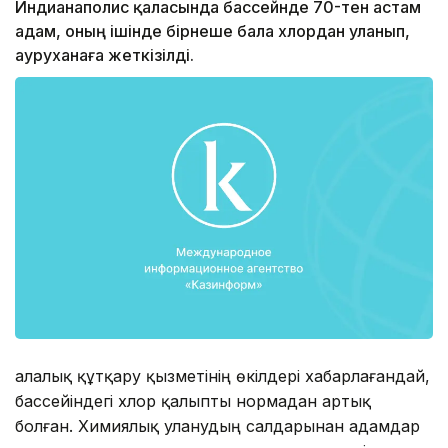
Индианаполис қаласында бассейнде 70-тен астам
адам, оның ішінде бірнеше бала хлордан уланып,
ауруханаға жеткізілді.
Қалалық құтқару қызметінің өкілдері хабарлағандай,
бассейіндегі хлор қалыпты нормадан артық
болған. Химиялық уланудың салдарынан адамдар