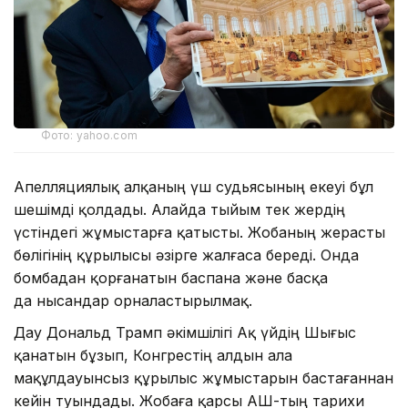
Фото: yahoo.com
Апелляциялық алқаның үш судьясының екеуі бұл
шешімді қолдады. Алайда тыйым тек жердің
үстіндегі жұмыстарға қатысты. Жобаның жерасты
бөлігінің құрылысы әзірге жалғаса береді. Онда
бомбадан қорғанатын баспана және басқа
да нысандар орналастырылмақ.
Дау Дональд Трамп әкімшілігі Ақ үйдің Шығыс
қанатын бұзып, Конгрестің алдын ала
мақұлдауынсыз құрылыс жұмыстарын бастағаннан
кейін туындады. Жобаға қарсы АҚШ-тың тарихи