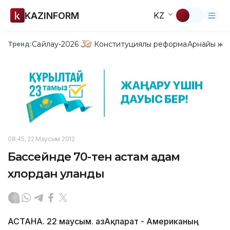
KAZINFORM
KZ
Сайлау-2026
Конституциялық реформа
Арнайы жо
Тренд:
08:45, 22 Маусым 2012
Бассейнде 70-тен астам адам
хлордан уланды
АСТАНА. 22 маусым. ҚазАқпарат - Американың