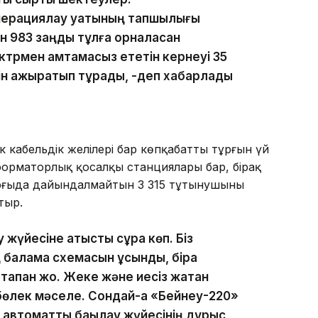
ерациялау қуатының тапшылығы
н 983 заңды тұлға орналасқан
трмен қамтамасыз ететін кернеуі 35
рін ажыратып тұрады, -деп хабарлады
к кабельдік желілері бар көпқабатты тұрғын үй
сформаторлық қосалқы станциялары бар, бірақ
тұрғыда дайындалмайтын 3 315 тұтынушының
тыр.
үйесіне қатысты сұрақ көп. Біз
 балама схемасын ұсындық, бірақ
тапқан жоқ. Жеке және иесіз жатқан
бөлек мәселе. Сондай-ақ «Бейнеу-220»
 автоматты бақылау жүйесінің дұрыс