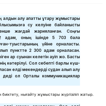
 алдын алу апаттық құтқару жұмыстары
блысымызға су келуіне байланысты
тенше жағдай жарияланған. Соңғы
2 адам, оның ішінде 5 703 бала
туған-туыстарының үйіне орналасты.
лып пунктте 2 300 адам орналасқан.
ген қар суынан келетін қауіп жоқ. Басты
йінің көтерілуі. Сол себепті барлық күш-
ласқан елді мекендерді судан алып қалу
 деді ол Орталық коммуникациялар
ын биіктету, нығайту жұмыстары жүргізіліп жатыр.