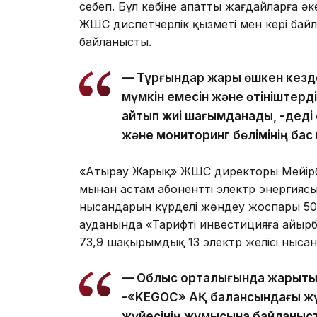
себеп. Бұл көбіне апатты жағдайларға ә
ЖШС диспетчерлік қызметі мен кері байл
байланысты.
— Тұрғындар жарық өшкен кезд
мүмкін емесін және өтініштерд
айтып жиі шағымданады, -деді 
және мониторинг бөлімінің ба
«Атырау Жарық» ЖШС директоры Мейірбе
мыңнан астам абонентті электр энергияс
нысандарын күрделі жөндеу жоспары 50
ауданында «Тарифті инвестицияға айыр
73,9 шақырымдық 13 электр желісі нысан
— Облыс орталығында жарықтың 
-«KEGOC» АҚ балансындағы жү
жүйесінің жұмысына байланыст