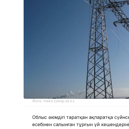
Фото: meks.zakup.sk.kz
Облыс әкімдігі таратқан ақпаратқа сүйн
есебінен салынған тұрғын үй кешендерінің