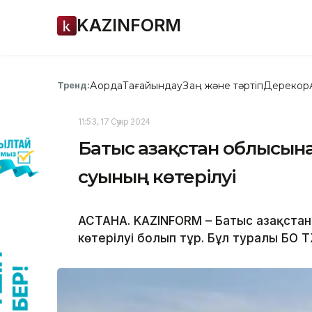
KAZINFORM
Ақорда
Тағайындау
Заң және тәртіп
Дерекқор
Тренд:
11:53, 17 Сәуір 2024
Батыс Қазақстан облысына
суының көтерілуі
АСТАНА. KAZINFORM – Батыс Қазақста
көтерілуі болып тұр. Бұл туралы БҚО 