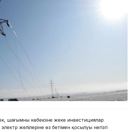
сек, шағымның көбеюіне жеке инвестициялар
 электр желілеріне өз бетімен қосылуы негізгі