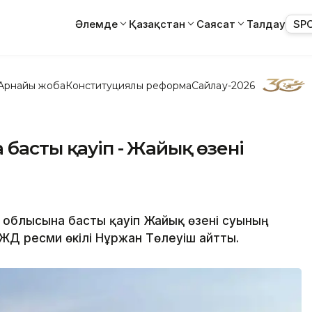
Әлемде
Қазақстан
Саясат
Талдау
SP
Арнайы жоба
Конституциялық реформа
Сайлау-2026
 басты қауіп - Жайық өзені
н облысына басты қауіп Жайық өзені суының
ТЖД ресми өкілі Нұржан Төлеуіш айтты.