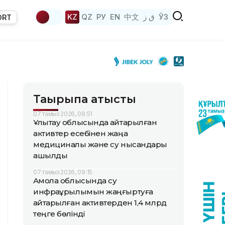
KZ
QZ
РУ
EN
中文
ق ز
ЎЗ
ORT
Тақырыпқа қатысты
07 тамыз 2026, 09:51
Ұлытау облысында қайтарылған
активтер есебінен жаңа
медициналық және су нысандары
ашылды
07 тамыз 2026, 09:15
Ақмола облысында су
инфрақұрылымын жаңғыртуға
қайтарылған активтерден 1,4 млрд
теңге бөлінді