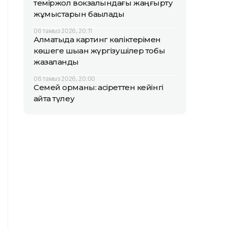
теміржол вокзалындағы жаңғырту
жұмыстарын бақылады
06 тамыз 2026, 20:11
Алматыда картинг көліктерімен
көшеге шыққан жүргізушілер тобы
жазаланды
06 тамыз 2026, 20:00
Семей орманы: қасіреттен кейінгі
қайта түлеу