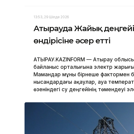
13:53, 29 Шілде 2026
Атырауда Жайық деңгейі
өндірісіне әсер етті
АТЫРАУ.KAZINFORM — Атырау облысын
байланыс орталығына электр жарығын
Мамандар мұны бірнеше фактормен 
нысандардағы ақаулар, ауа темпера
өзеніндегі су деңгейінің төмендеуі эл