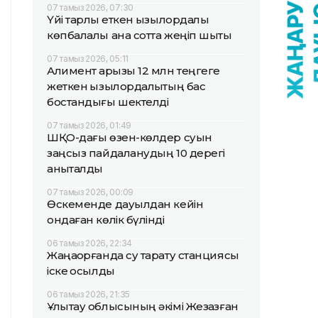
07 тамыз 2026, 07:30
Үйі тарлық еткен қызылордалық
көпбалалы ана сотта жеңіп шықты
07 тамыз 2026, 05:11
Алимент қарызы 12 млн теңгеге
жеткен қызылордалықтың бас
бостандығы шектелді
07 тамыз 2026, 01:49
ШҚО-дағы өзен-көлдер суын
заңсыз пайдаланудың 10 дерегі
анықталды
07 тамыз 2026, 00:09
Өскеменде дауылдан кейін
ондаған көлік бүлінді
06 тамыз 2026, 22:34
Жаңақорғанда су тарату станциясы
іске қосылды
06 тамыз 2026, 21:35
Ұлытау облысының әкімі Жезқазған