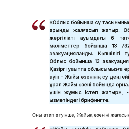
«Облыс бойынша су тасқынының
қарқынды жалғасып жатыр. О
жергілікті ауқымдағы 6 тө
мәліметтер бойынша 13 73
эвакуацияланды. Көпшілігі 
Облыс бойынша 13 эвакуация
Қазіргі уақытта облысымызға ері
қауіп - Жайық өзенінің су деңге
құрал Жайық өзені бойында орна
үшін жұмыс істеп жатыр», -
қызметіндегі брифингте.
Оның атап өтуінше, Жайық өзенінің жағас