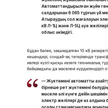
Автоматтандырылған жүйе ген
салдарынан 6 065 тұрғын үй ме
Атыраудың сол жағалауын элек
кВ Л-1Ц және Л-5Ц әуе желіле
облыс әкімдігі.
Бұдан бөлек, зақымдалған 10 кВ резервті
кешендері, сондай-ақ теңгерімінде тран
иелері күзгі-қысқы кезеңге техникалық 
бейқамдығы да мәселені күрделендіріп о
— Жүктемені автоматты азайту ж
бірнеше рет жүктемені бөлудің
мәселе әлі күнге дейін шешімін 
электр желілері де өз алдына 
қосалқы станциясындағы ағынды