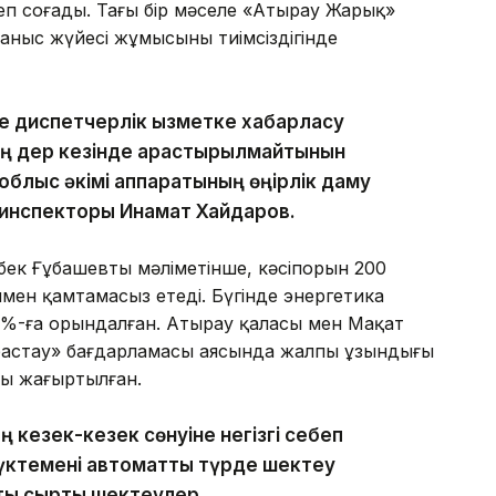
кеп соғады. Тағы бір мәселе «Атырау Жарық»
аныс жүйесі жұмысының тиімсіздігінде
е диспетчерлік қызметке хабарласу
ің дер кезінде қарастырылмайтынын
облыс әкімі аппаратының өңірлік даму
с инспекторы Инамат Хайдаров.
к Ғұбашевтың мәліметінше, кәсіпорын 200
ымен қамтамасыз етеді. Бүгінде энергетика
%-ға орындалған. Атырау қаласы мен Мақат
бастау» бағдарламасы аясында жалпы ұзындығы
ы жаңғыртылған.
кезек-кезек сөнуіне негізгі себеп
ктемені автоматты түрде шектеу
ы сыртқы шектеулер.