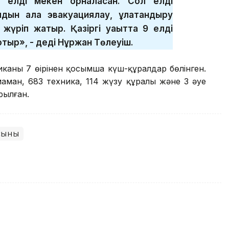
 елді мекен орналасқан. Сол елді
дын ала эвакуациялау, құлақтандыру
 жүріп жатыр. Қазіргі уақытта 9 елді
отыр», - деді Нұржан Төлеуіш.
иканың 7 өңірінен қосымша күш-құралдар бөлінген.
1 маман, 683 техника, 114 жүзу құралы және 3 әуе
рылған.
сқыны