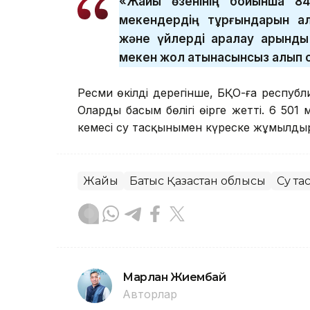
«Жайық өзенінің бойынша 84
мекендердің тұрғындарын ал
және үйлерді аралау қарқынды
мекен жол қатынасынсыз қалып 
Ресми өкілдің дерегінше, БҚО-ға республ
Олардың басым бөлігі өңірге жетті. 6 50
кемесі су тасқынымен күреске жұмылды
Жайық
Батыс Қазақстан облысы
Су та
Марлан Жиембай
Авторлар