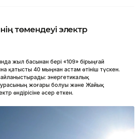
нің төмендеуі электр
да жыл басынан бері «109» бірыңғай
а қатысты 40 мыңнан астам өтініш түскен.
байланыстырады: энергетикалық
турасының жоғары болуы және Жайық
ектр өндірісіне әсер еткен.